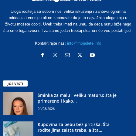
Uloga roditelja sa sobom nosi velika iskušenja i zahteva ogromna
odricanja i energiju ali ne zaboravite da je to najvažnija uloga koju u
životu možete dobiti. Uvek treba imati na umu, da deca rastu brže nego
što smo toga svesni. I za samo jedan treptaj oka, oni će već postati ljudi.
Kontaktirajte nas:
info@mojedete.info
JOŠ VESTI
Šminka za malu i veliku maturu: šta je
primereno i kako...
04/08/2026
Kupovina za bebu bez pritiska: Šta
roditeljima zaista treba, a šta...