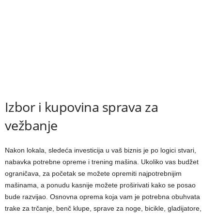
Izbor i kupovina sprava za
vežbanje
Nakon lokala, sledeća investicija u vaš biznis je po logici stvari,
nabavka potrebne opreme i trening mašina. Ukoliko vas budžet
ograničava, za početak se možete opremiti najpotrebnijim
mašinama, a ponudu kasnije možete proširivati kako se posao
bude razvijao. Osnovna oprema koja vam je potrebna obuhvata
trake za trčanje, benč klupe, sprave za noge, bicikle, gladijatore,