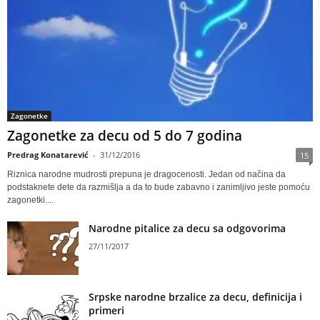
Zagonetke
Zagonetke za decu od 5 do 7 godina
Predrag Konatarević
-
31/12/2016
15
Riznica narodne mudrosti prepuna je dragocenosti. Jedan od načina da
podstaknete dete da razmišlja a da to bude zabavno i zanimljivo jeste pomoću
zagonetki....
Narodne pitalice za decu sa odgovorima
27/11/2017
Srpske narodne brzalice za decu, definicija i
primeri