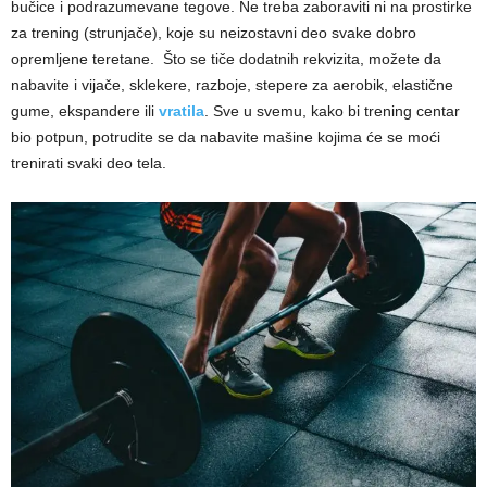
bučice i podrazumevane tegove. Ne treba zaboraviti ni na prostirke
za trening (strunjače), koje su neizostavni deo svake dobro
opremljene teretane. Što se tiče dodatnih rekvizita, možete da
nabavite i vijače, sklekere, razboje, stepere za aerobik, elastične
gume, ekspandere ili
vratila
. Sve u svemu, kako bi trening centar
bio potpun, potrudite se da nabavite mašine kojima će se moći
trenirati svaki deo tela.