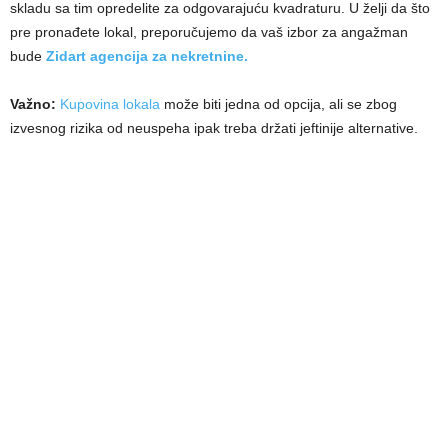
skladu sa tim opredelite za odgovarajuću kvadraturu. U želji da što
pre pronađete lokal, preporučujemo da vaš izbor za angažman
bude
Zidart agencija za nekretnine.
Važno:
Kupovina lokala
može biti jedna od opcija, ali se zbog
izvesnog rizika od neuspeha ipak treba držati jeftinije alternative.