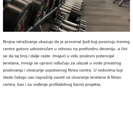
Brojna istraživanja ukazuju da je procenat ljudi koji posećuju trening
centre gotovo udvostručen u odnosu na prethodnu deceniju, a čini
se da taj broj i dalje raste. Imajući u vidu poslovni potencijal
teretana, mnogi se upravo odlučuju za ulazak u vode privatnog
poslovanja i otvaranje sopstvenog fitnes centra. U redovima koji
slede čekaju vas najvažniji saveti za otvaranje teretane ili fitnes
centra, kao i za vođenje profitabilnog biznis projekta.