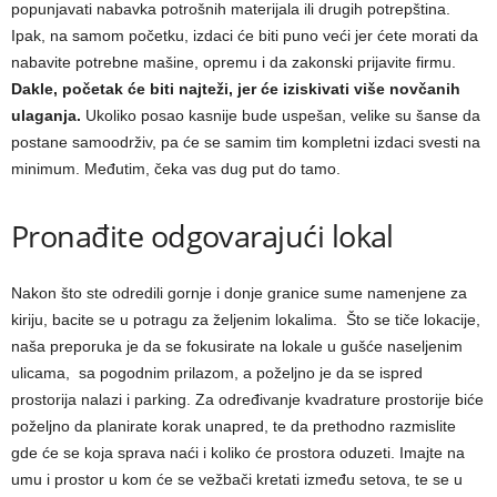
popunjavati nabavka potrošnih materijala ili drugih potrepština.
Ipak, na samom početku, izdaci će biti puno veći jer ćete morati da
nabavite potrebne mašine, opremu i da zakonski prijavite firmu.
Dakle, početak će biti najteži, jer će iziskivati više novčanih
ulaganja.
Ukoliko posao kasnije bude uspešan, velike su šanse da
postane samoodrživ, pa će se samim tim kompletni izdaci svesti na
minimum. Međutim, čeka vas dug put do tamo.
Pronađite odgovarajući lokal
Nakon što ste odredili gornje i donje granice sume namenjene za
kiriju, bacite se u potragu za željenim lokalima. Što se tiče lokacije,
naša preporuka je da se fokusirate na lokale u gušće naseljenim
ulicama, sa pogodnim prilazom, a poželjno je da se ispred
prostorija nalazi i parking. Za određivanje kvadrature prostorije biće
poželjno da planirate korak unapred, te da prethodno razmislite
gde će se koja sprava naći i koliko će prostora oduzeti. Imajte na
umu i prostor u kom će se vežbači kretati između setova, te se u