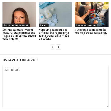
Tatin i mamin kutak
Saveti
Slobodno vreme
Šminka za malu i veliku
Kupovina za bebu bez
Putovanja sa decom: šta
maturu: šta je primereno
pritiska: Šta roditeljima
roditelji treba da spakuju
i kako da izbegnete suze (i
zaista treba, a šta može
vaše i njene)
da sačeka
OSTAVITE ODGOVOR