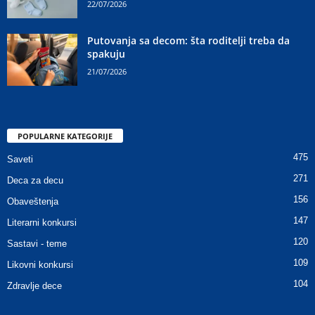
22/07/2026
Putovanja sa decom: šta roditelji treba da
spakuju
21/07/2026
POPULARNE KATEGORIJE
475
Saveti
271
Deca za decu
156
Obaveštenja
147
Literarni konkursi
120
Sastavi - teme
109
Likovni konkursi
104
Zdravlje dece