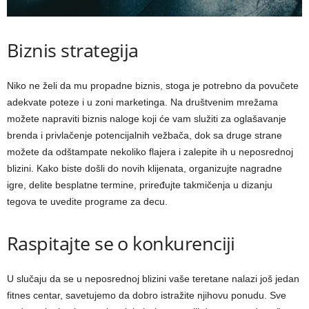
Biznis strategija
Niko ne želi da mu propadne biznis, stoga je potrebno da povučete
adekvate poteze i u zoni marketinga. Na društvenim mrežama
možete napraviti biznis naloge koji će vam služiti za oglašavanje
brenda i privlačenje potencijalnih vežbača, dok sa druge strane
možete da odštampate nekoliko flajera i zalepite ih u neposrednoj
blizini. Kako biste došli do novih klijenata, organizujte nagradne
igre, delite besplatne termine, priređujte takmičenja u dizanju
tegova te uvedite programe za decu.
Raspitajte se o konkurenciji
U slučaju da se u neposrednoj blizini vaše teretane nalazi još jedan
fitnes centar, savetujemo da dobro istražite njihovu ponudu. Sve