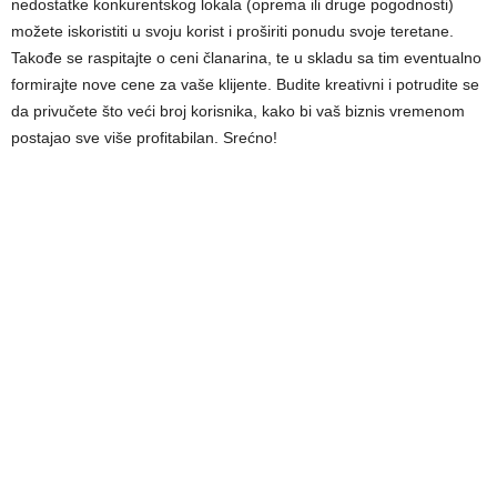
nedostatke konkurentskog lokala (oprema ili druge pogodnosti)
možete iskoristiti u svoju korist i proširiti ponudu svoje teretane.
Takođe se raspitajte o ceni članarina, te u skladu sa tim eventualno
formirajte nove cene za vaše klijente. Budite kreativni i potrudite se
da privučete što veći broj korisnika, kako bi vaš biznis vremenom
postajao sve više profitabilan. Srećno!