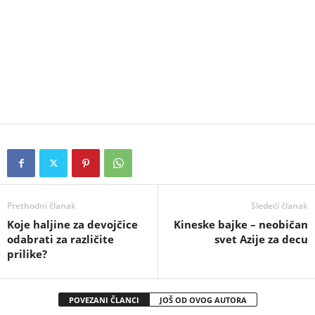
Prethodni članak
Sledeći članak
Koje haljine za devojčice
Kineske bajke – neobičan
odabrati za različite
svet Azije za decu
prilike?
POVEZANI ČLANCI
JOŠ OD OVOG AUTORA