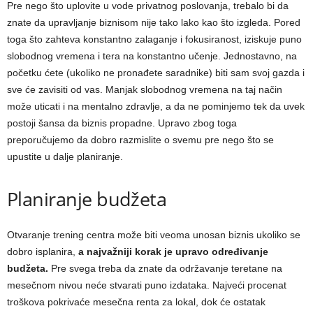
Pre nego što uplovite u vode privatnog poslovanja, trebalo bi da
znate da upravljanje biznisom nije tako lako kao što izgleda. Pored
toga što zahteva konstantno zalaganje i fokusiranost, iziskuje puno
slobodnog vremena i tera na konstantno učenje. Jednostavno, na
početku ćete (ukoliko ne pronađete saradnike) biti sam svoj gazda i
sve će zavisiti od vas. Manjak slobodnog vremena na taj način
može uticati i na mentalno zdravlje, a da ne pominjemo tek da uvek
postoji šansa da biznis propadne. Upravo zbog toga
preporučujemo da dobro razmislite o svemu pre nego što se
upustite u dalje planiranje.
Planiranje budžeta
Otvaranje trening centra može biti veoma unosan biznis ukoliko se
dobro isplanira,
a najvažniji korak je upravo određivanje
budžeta.
Pre svega treba da znate da održavanje teretane na
mesečnom nivou neće stvarati puno izdataka. Najveći procenat
troškova pokrivaće mesečna renta za lokal, dok će ostatak