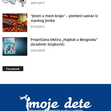
20/01/2017
“Jesen u mom kraju” – pismeni sastav iz
srpskog jezika
07/10/2017
Prepričana lektira „Hajduk u Beogradu“
(Gradimir Stojković)
25/01/2019
Facebook