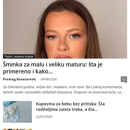
Tatin i mamin kutak
Šminka za malu i veliku maturu: šta je
primereno i kako...
Predrag Konatarević
-
04/08/2026
0
Za četrnaest godina: nežan ten, maskara, roze usne. Bez jakog konturisanja,
tamnih senki i prevelikih veštačkih trepavica. Dogovor se pravi kod kuće, uz...
Kupovina za bebu bez pritiska: Šta
roditeljima zaista treba, a šta...
22/07/2026