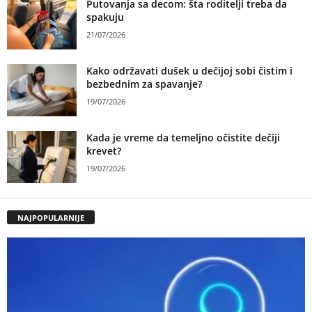
Putovanja sa decom: šta roditelji treba da
spakuju
21/07/2026
Kako održavati dušek u dečijoj sobi čistim i
bezbednim za spavanje?
19/07/2026
Kada je vreme da temeljno očistite dečiji
krevet?
19/07/2026
NAJPOPULARNIJE