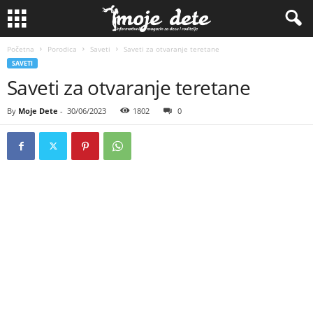
Početna
Porodica
Saveti
Saveti za otvaranje teretane
SAVETI
Saveti za otvaranje teretane
By
Moje Dete
-
30/06/2023
1802
0