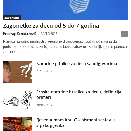
Zagonetke
Zagonetke za decu od 5 do 7 godina
Predrag Konatarević
-
31/12/2016
15
Riznica narodne mudrosti prepuna je dragocenosti. Jedan od načina da
podstaknete dete da razmišlja a da to bude zabavno i zanimljivo jeste pomoću
zagonetki....
Narodne pitalice za decu sa odgovorima
27/11/2017
Srpske narodne brzalice za decu, definicija i
primeri
20/01/2017
“Jesen u mom kraju” – pismeni sastav iz
srpskog jezika