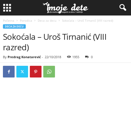
Početna
Porodica
Deca za decu
Sokoćala – Uroš Tirnanić (VIII razred)
DECA ZA DECU
Sokoćala – Uroš Tirnanić (VIII
razred)
By
Predrag Konatarević
-
22/10/2018
1955
0