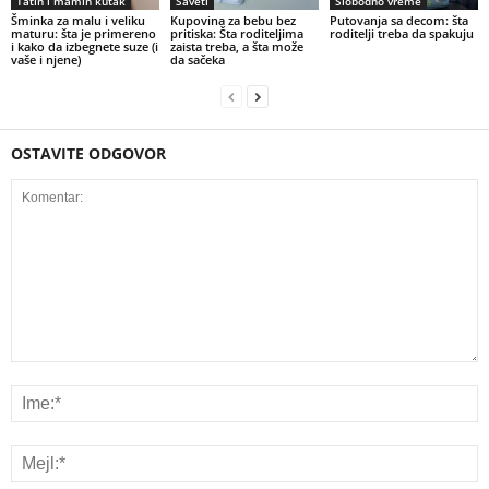
Tatin i mamin kutak
Saveti
Slobodno vreme
Šminka za malu i veliku
Kupovina za bebu bez
Putovanja sa decom: šta
maturu: šta je primereno
pritiska: Šta roditeljima
roditelji treba da spakuju
i kako da izbegnete suze (i
zaista treba, a šta može
vaše i njene)
da sačeka
OSTAVITE ODGOVOR