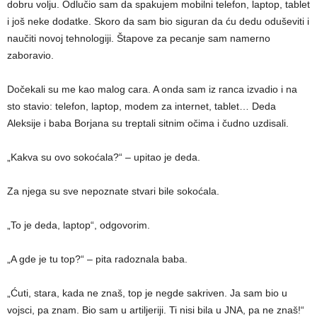
dobru volјu. Odlučio sam da spakujem mobilni telefon, laptop, tablet
i još neke dodatke. Skoro da sam bio siguran da ću dedu oduševiti i
naučiti novoj tehnologiji. Štapove za pecanje sam namerno
zaboravio.
Dočekali su me kao malog cara. A onda sam iz ranca izvadio i na
sto stavio: telefon, laptop, modem za internet, tablet… Deda
Aleksije i baba Borjana su treptali sitnim očima i čudno uzdisali.
„Kakva su ovo sokoćala?“ – upitao je deda.
Za njega su sve nepoznate stvari bile sokoćala.
„To je deda, laptop“, odgovorim.
„A gde je tu top?“ – pita radoznala baba.
„Ćuti, stara, kada ne znaš, top je negde sakriven. Ja sam bio u
vojsci, pa znam. Bio sam u artilјeriji. Ti nisi bila u JNA, pa ne znaš!“