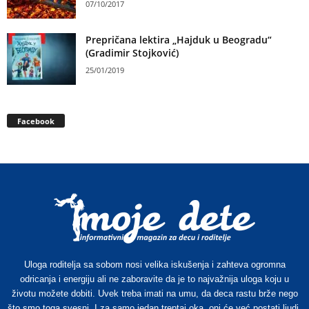
07/10/2017
Prepričana lektira „Hajduk u Beogradu“
(Gradimir Stojković)
25/01/2019
Facebook
Uloga roditelja sa sobom nosi velika iskušenja i zahteva ogromna
odricanja i energiju ali ne zaboravite da je to najvažnija uloga koju u
životu možete dobiti. Uvek treba imati na umu, da deca rastu brže nego
što smo toga svesni. I za samo jedan treptaj oka, oni će već postati ljudi.