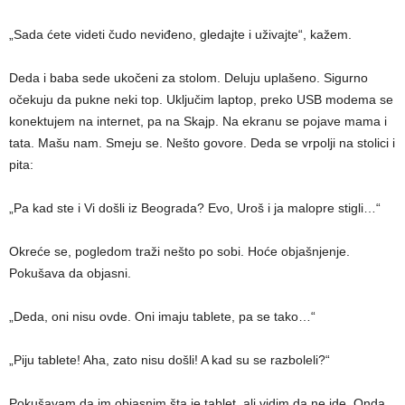
„Sada ćete videti čudo neviđeno, gledajte i uživajte“, kažem.
Deda i baba sede ukočeni za stolom. Deluju uplašeno. Sigurno
očekuju da pukne neki top. Uklјučim laptop, preko USB modema se
konektujem na internet, pa na Skajp. Na ekranu se pojave mama i
tata. Mašu nam. Smeju se. Nešto govore. Deda se vrpolјi na stolici i
pita:
„Pa kad ste i Vi došli iz Beograda? Evo, Uroš i ja malopre stigli…“
Okreće se, pogledom traži nešto po sobi. Hoće objašnjenje.
Pokušava da objasni.
„Deda, oni nisu ovde. Oni imaju tablete, pa se tako…“
„Piju tablete! Aha, zato nisu došli! A kad su se razboleli?“
Pokušavam da im objasnim šta je tablet, ali vidim da ne ide. Onda