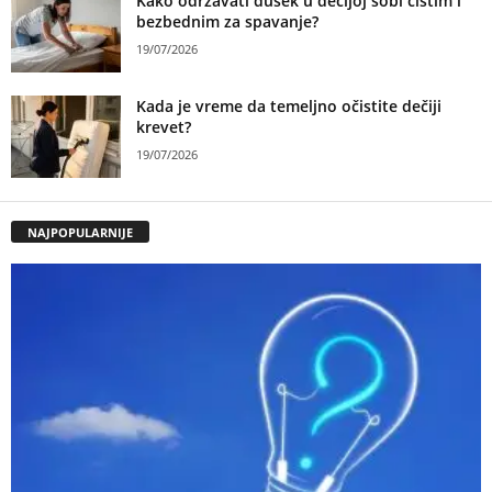
Kako održavati dušek u dečijoj sobi čistim i
bezbednim za spavanje?
19/07/2026
Kada je vreme da temeljno očistite dečiji
krevet?
19/07/2026
NAJPOPULARNIJE