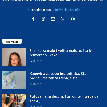
Kontaktirajte nas:
info@mojedete.info
JOŠ VESTI
Šminka za malu i veliku maturu: šta je
primereno i kako...
04/08/2026
Kupovina za bebu bez pritiska: Šta
roditeljima zaista treba, a šta...
22/07/2026
Putovanja sa decom: šta roditelji treba da
spakuju
21/07/2026