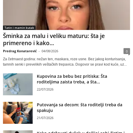
Tatin i mamin kutak
Šminka za malu i veliku maturu: šta je
primereno i kako...
Predrag Konatarević
-
04/08/2026
0
Za četrnaest godina: nežan ten, maskara, roze usne. Bez jakog konturisanja,
tamnih senki i prevelikih veštačkih trepavica. Dogovor se pravi kod kuće, uz...
Kupovina za bebu bez pritiska: Šta
roditeljima zaista treba, a šta...
22/07/2026
Putovanja sa decom: šta roditelji treba da
spakuju
21/07/2026