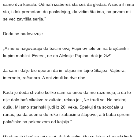
samo dva kanala. Odmah izabereš šta ćeš da gledaš. A sada ih ima
sto, i dok premotam do poslednjeg, da vidim šta ima, na prvom mi
se već završila serija.“
Deda se nadovezuje:
„A mene nagovaraju da bacim ovaj Pupinov telefon na brojčanik i
kupim mobilni. Eeeee, ne da Aleksije Pupina, dok je živ!“
Ja sam i dalјe bio uporan da im objasnim tajne Skajpa, Vajbera,
interneta, računara. A oni zinuli ko dve ribe.
Kada je deda shvatio koliko sam se uneo da me razumeju, a da to
nije dalo baš nikakve rezultate, rekao je: „Ne trudi se. Ne sekiraj
dušu. Mi smo starinski lјudi iz 20. veka. Spakuj ti ta sokoćala u
ranac, pa da odemo do reke i zabacimo štapove, a ti baba spremi
palačinke sa pekmezom od kajsija.“
Gledam ih i baš su mi dragi. Baš ih volim što su takvi, starinski lјudi