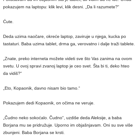
pokazujem na laptopu: klik levi, klik desni. „Da li razumete?“
Ćute.
Deda uzima naočare, okreće laptop, zaviruje u njega, kucka po
tastaturi. Baba uzima tablet, drma ga, verovatno i dalјe traži tablete.
„Znate, preko interneta možete videti sve što Vas zanima na ovom
svetu. U ovoj spravi zvanoj laptop je ceo svet. Šta bi ti, deko hteo
da vidiš?“
„Eto, Kopaonik, davno nisam bio tamo.“
Pokazujem dedi Kopaonik, on očima ne veruje.
„Čudno neko sokoćalo. Čudno“, uzdiše deda Aleksije, a baba
Borjana mu se pridružuje. Uporno im objašnjavam. Oni su sve više
zbunjeni. Baba Borjana se krsti.