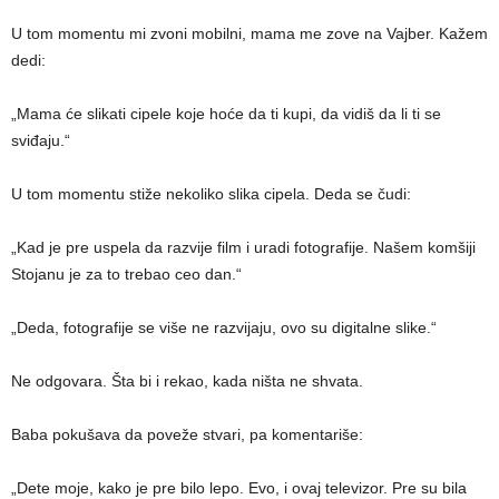
U tom momentu mi zvoni mobilni, mama me zove na Vajber. Kažem
dedi:
„Mama će slikati cipele koje hoće da ti kupi, da vidiš da li ti se
sviđaju.“
U tom momentu stiže nekoliko slika cipela. Deda se čudi:
„Kad je pre uspela da razvije film i uradi fotografije. Našem komšiji
Stojanu je za to trebao ceo dan.“
„Deda, fotografije se više ne razvijaju, ovo su digitalne slike.“
Ne odgovara. Šta bi i rekao, kada ništa ne shvata.
Baba pokušava da poveže stvari, pa komentariše:
„Dete moje, kako je pre bilo lepo. Evo, i ovaj televizor. Pre su bila