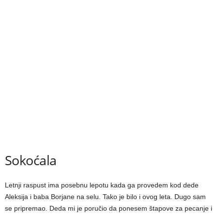
Sokoćala
Letnji raspust ima posebnu lepotu kada ga provedem kod dede
Aleksija i baba Borjane na selu. Tako je bilo i ovog leta. Dugo sam
se pripremao. Deda mi je poručio da ponesem štapove za pecanje i