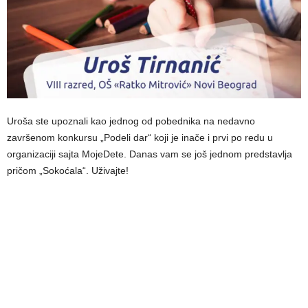
Uroša ste upoznali kao jednog od pobednika na nedavno
završenom konkursu „Podeli dar“ koji je inače i prvi po redu u
organizaciji sajta MojeDete. Danas vam se još jednom predstavlja
pričom „Sokoćala“. Uživajte!