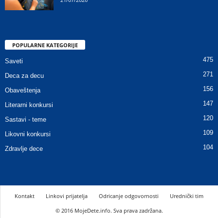
POPULARNE KATEGORIJE
475
Saveti
271
Deca za decu
156
Obaveštenja
147
Literarni konkursi
120
Sastavi - teme
109
Likovni konkursi
104
Zdravlje dece
Kontakt
Linkovi prijatelja
Odricanje odgovornosti
Urednički tim
© 2016 MojeDete.info. Sva prava zadržana.