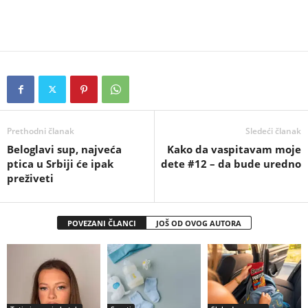
Prethodni članak
Sledeći članak
Beloglavi sup, najveća
Kako da vaspitavam moje
ptica u Srbiji će ipak
dete #12 – da bude uredno
preživeti
POVEZANI ČLANCI
JOŠ OD OVOG AUTORA