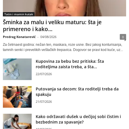
Tatin i mamin kutak
Šminka za malu i veliku maturu: šta je
primereno i kako...
Predrag Konatarević
-
04/08/2026
0
Za četrnaest godina: nežan ten, maskara, roze usne. Bez jakog konturisanja,
tamnih senki i prevelikih veštačkih trepavica. Dogovor se pravi kod kuće, uz...
Kupovina za bebu bez pritiska: Šta
roditeljima zaista treba, a šta...
22/07/2026
Putovanja sa decom: šta roditelji treba da
spakuju
21/07/2026
Kako održavati dušek u dečijoj sobi čistim i
bezbednim za spavanje?