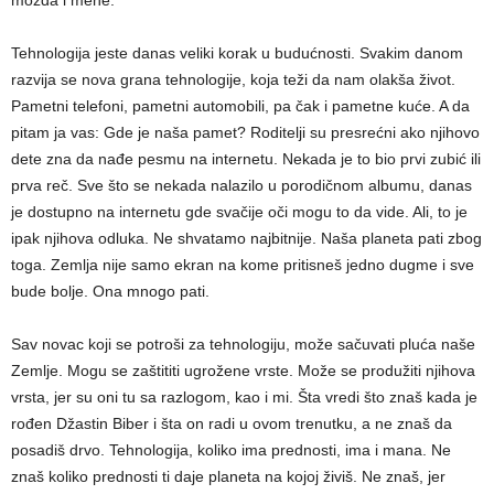
možda i mene.
Tehnologija jeste danas veliki korak u budućnosti. Svakim danom
razvija se nova grana tehnologije, koja teži da nam olakša život.
Pametni telefoni, pametni automobili, pa čak i pametne kuće. A da
pitam ja vas: Gde je naša pamet? Roditelјi su presrećni ako njihovo
dete zna da nađe pesmu na internetu. Nekada je to bio prvi zubić ili
prva reč. Sve što se nekada nalazilo u porodičnom albumu, danas
je dostupno na internetu gde svačije oči mogu to da vide. Ali, to je
ipak njihova odluka. Ne shvatamo najbitnije. Naša planeta pati zbog
toga. Zemlјa nije samo ekran na kome pritisneš jedno dugme i sve
bude bolјe. Ona mnogo pati.
Sav novac koji se potroši za tehnologiju, može sačuvati pluća naše
Zemlјe. Mogu se zaštititi ugrožene vrste. Može se produžiti njihova
vrsta, jer su oni tu sa razlogom, kao i mi. Šta vredi što znaš kada je
rođen Džastin Biber i šta on radi u ovom trenutku, a ne znaš da
posadiš drvo. Tehnologija, koliko ima prednosti, ima i mana. Ne
znaš koliko prednosti ti daje planeta na kojoj živiš. Ne znaš, jer