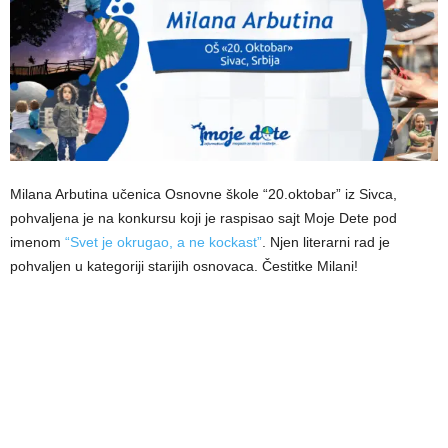
Milana Arbutina učenica Osnovne škole “20.oktobar” iz Sivca,
pohvaljena je na konkursu koji je raspisao sajt Moje Dete pod
imenom
“Svet je okrugao, a ne kockast”
. Njen literarni rad je
pohvaljen u kategoriji starijih osnovaca. Čestitke Milani!