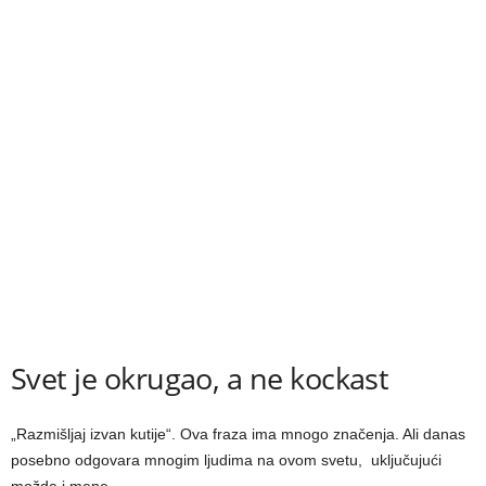
Svet je okrugao, a ne kockast
„Razmišlјaj izvan kutije“. Ova fraza ima mnogo značenja. Ali danas
posebno odgovara mnogim lјudima na ovom svetu, uklјučujući