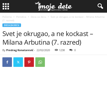
Početna
Porodica
Deca za decu
Svet je okrugao, a ne kockast – Milana Arbutina
(7. razred)
DECA ZA DECU
Svet je okrugao, a ne kockast –
Milana Arbutina (7. razred)
By
Predrag Konatarević
-
22/02/2020
1238
0