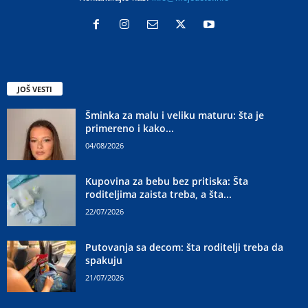
JOŠ VESTI
Šminka za malu i veliku maturu: šta je
primereno i kako...
04/08/2026
Kupovina za bebu bez pritiska: Šta
roditeljima zaista treba, a šta...
22/07/2026
Putovanja sa decom: šta roditelji treba da
spakuju
21/07/2026