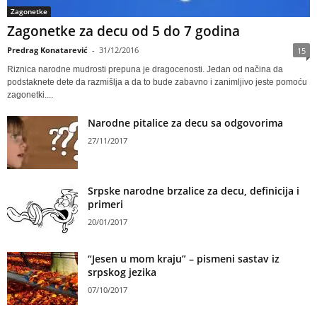
Zagonetke
Zagonetke za decu od 5 do 7 godina
Predrag Konatarević
-
31/12/2016
15
Riznica narodne mudrosti prepuna je dragocenosti. Jedan od načina da
podstaknete dete da razmišlja a da to bude zabavno i zanimljivo jeste pomoću
zagonetki....
Narodne pitalice za decu sa odgovorima
27/11/2017
Srpske narodne brzalice za decu, definicija i
primeri
20/01/2017
“Jesen u mom kraju” – pismeni sastav iz
srpskog jezika
07/10/2017