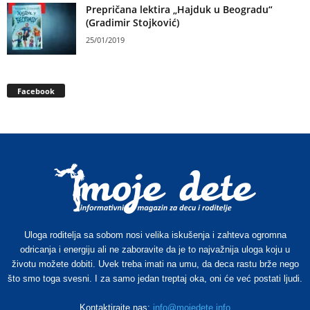
Prepričana lektira „Hajduk u Beogradu“
(Gradimir Stojković)
25/01/2019
Facebook
Uloga roditelja sa sobom nosi velika iskušenja i zahteva ogromna
odricanja i energiju ali ne zaboravite da je to najvažnija uloga koju u
životu možete dobiti. Uvek treba imati na umu, da deca rastu brže nego
što smo toga svesni. I za samo jedan treptaj oka, oni će već postati ljudi.
Kontaktirajte nas:
info@mojedete.info