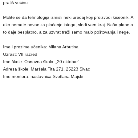
pratiš većinu.
Molite se da tehnologija izmisli neki uređaj koji proizvodi kiseonik. A
ako nemate novac za plaćanje istoga, sledi vam kraj. Naša planeta
to daje besplatno, a za uzvrat traži samo malo poštovanja i nege.
Ime i prezime učenika: Milana Arbutina
Uzrast: VII razred
Ime škole: Osnovna škola ,,20.oktobar“
Adresa škole: Maršala Tita 271, 25223 Sivac
Ime mentora: nastavnica Svetlana Majski