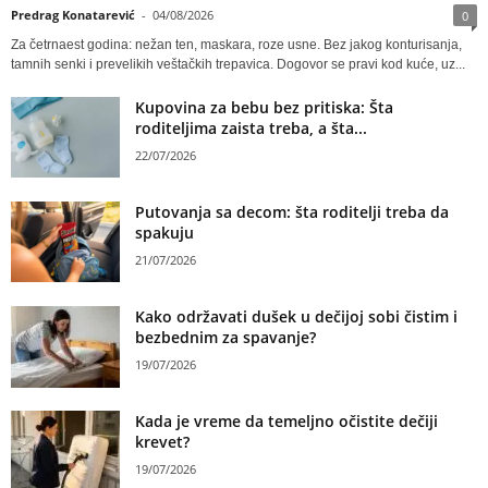
Predrag Konatarević
-
04/08/2026
0
Za četrnaest godina: nežan ten, maskara, roze usne. Bez jakog konturisanja,
tamnih senki i prevelikih veštačkih trepavica. Dogovor se pravi kod kuće, uz...
Kupovina za bebu bez pritiska: Šta
roditeljima zaista treba, a šta...
22/07/2026
Putovanja sa decom: šta roditelji treba da
spakuju
21/07/2026
Kako održavati dušek u dečijoj sobi čistim i
bezbednim za spavanje?
19/07/2026
Kada je vreme da temeljno očistite dečiji
krevet?
19/07/2026