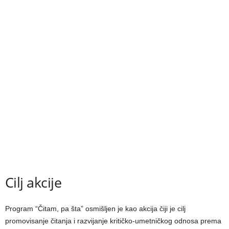
Cilj akcije
Program “Čitam, pa šta” osmišlјen je kao akcija čiji je cilј
promovisanje čitanja i razvijanje kritičko-umetničkog odnosa prema