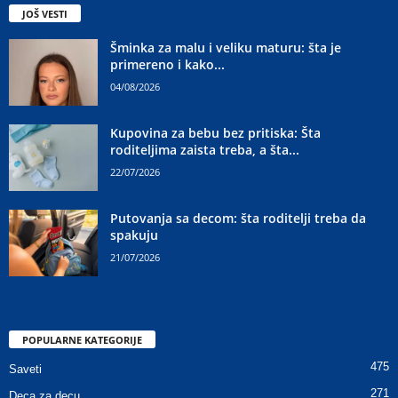
JOŠ VESTI
Šminka za malu i veliku maturu: šta je
primereno i kako...
04/08/2026
Kupovina za bebu bez pritiska: Šta
roditeljima zaista treba, a šta...
22/07/2026
Putovanja sa decom: šta roditelji treba da
spakuju
21/07/2026
POPULARNE KATEGORIJE
475
Saveti
271
Deca za decu