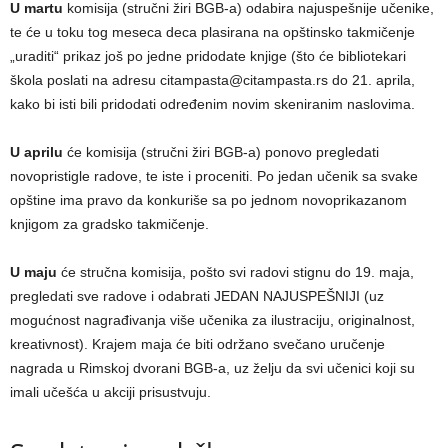
U martu
komisija (stručni žiri BGB-a) odabira najuspešnije učenike,
te će u toku tog meseca deca plasirana na opštinsko takmičenje
„uraditi“ prikaz još po jedne pridodate knjige (što će bibliotekari
škola poslati na adresu citampasta@citampasta.rs do 21. aprila,
kako bi isti bili pridodati određenim novim skeniranim naslovima.
U aprilu
će komisija (stručni žiri BGB-a) ponovo pregledati
novopristigle radove, te iste i proceniti. Po jedan učenik sa svake
opštine ima pravo da konkuriše sa po jednom novoprikazanom
knjigom za gradsko takmičenje.
U maju
će stručna komisija, pošto svi radovi stignu do 19. maja,
pregledati sve radove i odabrati JEDAN NAJUSPEŠNIJI (uz
mogućnost nagrađivanja više učenika za ilustraciju, originalnost,
kreativnost). Krajem maja će biti održano svečano uručenje
nagrada u Rimskoj dvorani BGB-a, uz želјu da svi učenici koji su
imali učešća u akciji prisustvuju.