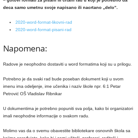
–
gotovi formati za pisani ili crtani rad u koji je potrebno da
deca samo umetnu svoje napisano ili nacrtano „delo“.
2020-word-format-likovni-rad
2020-word-format-pisani-rad
Napomena:
Radove je neophodno dostaviti u word formatima koji su u prilogu.
Potrebno je da svaki rad bude poseban dokument koji u svom
imenu ima odelјenje, ime učenika i naziv škole npr. 6:1 Petar
Petrović OŠ Vladislav Ribnikar
U dokumentima je potrebno popuniti sva polјa, kako bi organizatori
imali neophodne informacije o svakom radu.
Molimo vas da o svemu obavestite bibliotekare osnovnih škola sa