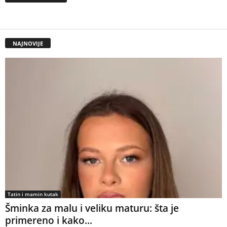
NAJNOVIJE
Tatin i mamin kutak
Šminka za malu i veliku maturu: šta je
primereno i kako...