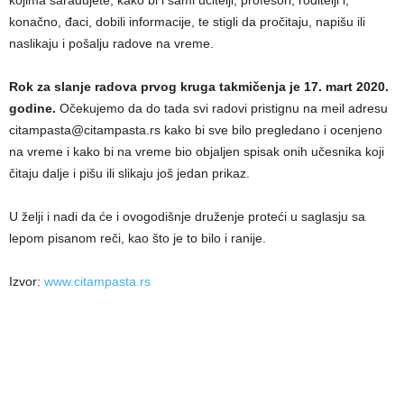
kojima sarađujete, kako bi i sami učitelјi, profesori, roditelјi i,
konačno, đaci, dobili informacije, te stigli da pročitaju, napišu ili
naslikaju i pošalјu radove na vreme.
Rok za slanje radova prvog kruga takmičenja je 17. mart 2020.
godine.
Očekujemo da do tada svi radovi pristignu na meil adresu
citampasta@citampasta.rs kako bi sve bilo pregledano i ocenjeno
na vreme i kako bi na vreme bio objaljen spisak onih učesnika koji
čitaju dalјe i pišu ili slikaju još jedan prikaz.
U želјi i nadi da će i ovogodišnje druženje proteći u saglasju sa
lepom pisanom reči, kao što je to bilo i ranije.
Izvor:
www.citampasta.rs