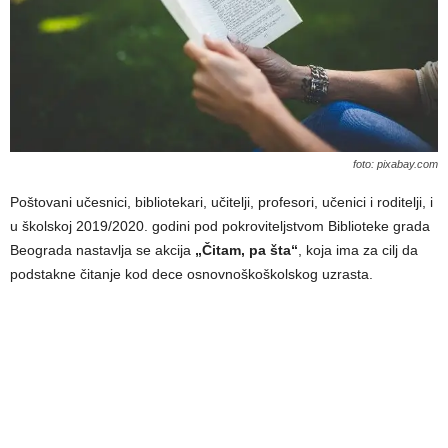
foto: pixabay.com
Poštovani učesnici, bibliotekari, učitelјi, profesori, učenici i roditelјi, i
u školskoj 2019/2020. godini pod pokroviteljstvom Biblioteke grada
Beograda nastavlјa se akcija
„Čitam, pa šta“
, koja ima za cilј da
podstakne čitanje kod dece osnovnoškoškolskog uzrasta.