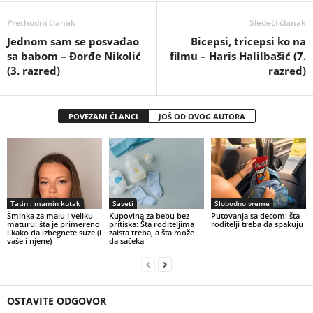
Prethodni članak
Sledeći članak
Jednom sam se posvađao
Bicepsi, tricepsi ko na
sa babom – Đorđe Nikolić
filmu – Haris Halilbašić (7.
(3. razred)
razred)
POVEZANI ČLANCI
JOŠ OD OVOG AUTORA
Tatin i mamin kutak
Saveti
Slobodno vreme
Šminka za malu i veliku
Kupovina za bebu bez
Putovanja sa decom: šta
maturu: šta je primereno
pritiska: Šta roditeljima
roditelji treba da spakuju
i kako da izbegnete suze (i
zaista treba, a šta može
vaše i njene)
da sačeka
OSTAVITE ODGOVOR