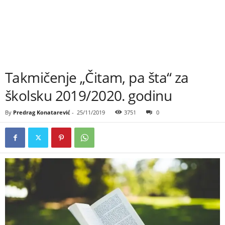
Takmičenje „Čitam, pa šta“ za
školsku 2019/2020. godinu
By
Predrag Konatarević
-
25/11/2019
3751
0