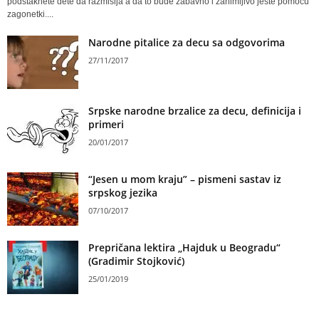
podstaknete dete da razmišlja a da to bude zabavno i zanimljivo jeste pomoću
zagonetki....
Narodne pitalice za decu sa odgovorima
27/11/2017
Srpske narodne brzalice za decu, definicija i
primeri
20/01/2017
“Jesen u mom kraju” – pismeni sastav iz
srpskog jezika
07/10/2017
Prepričana lektira „Hajduk u Beogradu“
(Gradimir Stojković)
25/01/2019