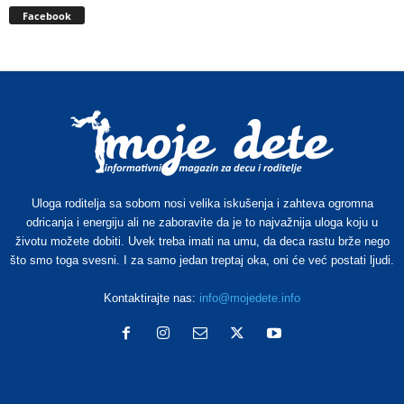
Facebook
Uloga roditelja sa sobom nosi velika iskušenja i zahteva ogromna
odricanja i energiju ali ne zaboravite da je to najvažnija uloga koju u
životu možete dobiti. Uvek treba imati na umu, da deca rastu brže nego
što smo toga svesni. I za samo jedan treptaj oka, oni će već postati ljudi.
Kontaktirajte nas:
info@mojedete.info