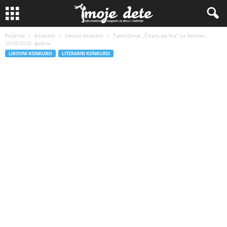
Početna
Konkursi
Likovni konkursi
Takmičenje „Čitam, pa šta“ za školsku
2019/2020. godinu
LIKOVNI KONKURSI
LITERARNI KONKURSI