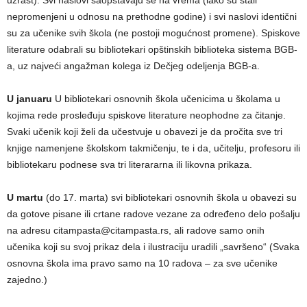
uzrast). Svi naslovi saopštavaju se na vrema (iako su stali
nepromenjeni u odnosu na prethodne godine) i svi naslovi identični
su za učenike svih škola (ne postoji mogućnost promene). Spiskove
literature odabrali su bibliotekari opštinskih biblioteka sistema BGB-
a, uz najveći angažman kolega iz Dečjeg odelјenja BGB-a.
U januaru
U bibliotekari osnovnih škola učenicima u školama u
kojima rede prosleđuju spiskove literature neophodne za čitanje.
Svaki učenik koji želi da učestvuje u obavezi je da pročita sve tri
knjige namenjene školskom takmičenju, te i da, učitelјu, profesoru ili
bibliotekaru podnese sva tri literararna ili likovna prikaza.
U martu
(do 17. marta) svi bibliotekari osnovnih škola u obavezi su
da gotove pisane ili crtane radove vezane za određeno delo pošalјu
na adresu citampasta@citampasta.rs, ali radove samo onih
učenika koji su svoj prikaz dela i ilustraciju uradili „savršeno“ (Svaka
osnovna škola ima pravo samo na 10 radova – za sve učenike
zajedno.)