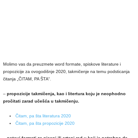
Molimo vas da preuzmete word formate, spiskove literature i
propozicije za ovogodišnje 2020, takmičenje na temu podsticanja
čitanja „ČITAM, PA ŠTA“.
–
propozicije takmičenja, kao i litertura koju je neophodno
pročitati zarad učešća u takmičenju.
Čitam, pa šta literatura 2020
Čitam, pa šta propozicije 2020