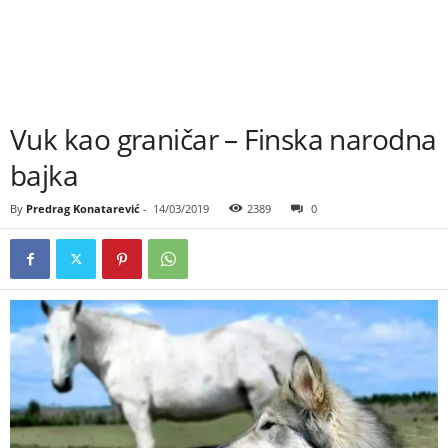
Vuk kao graničar – Finska narodna
bajka
By
Predrag Konatarević
-
14/03/2019
2389
0