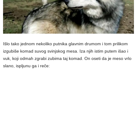
Išlo tako jednom nekoliko putnika glavnim drumom i tom prilikom
izgubiše komad suvog svinjskog mesa. Iza njih istim putem išao i
vuk, koji odmah zgrabi zubima taj komad. On oseti da je meso vrlo
slano, ispljunu ga i reče: