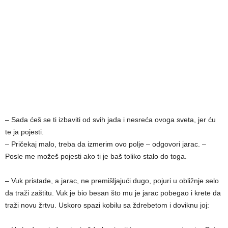
– Sada ćeš se ti izbaviti od svih jada i nesreća ovoga sveta, jer ću
te ja pojesti.
– Pričekaj malo, treba da izmerim ovo polje – odgovori jarac. –
Posle me možeš pojesti ako ti je baš toliko stalo do toga.
– Vuk pristade, a jarac, ne premišljajući dugo, pojuri u obližnje selo
da traži zaštitu. Vuk je bio besan što mu je jarac pobegao i krete da
traži novu žrtvu. Uskoro spazi kobilu sa ždrebetom i doviknu joj: