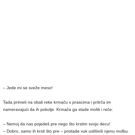
– Jede mi se sveže meso!
Tada primeti na obali reke krmaču s prascima i pritrča im
nameravajući da ih pokolje. Krmača ga stade moliti i reče:
– Nemoj da nas pojedeš pre nego što krstim svoju decu!
– Dobro, samo ih krsti što pre – pristade vuk uslišivši njenu molbu.