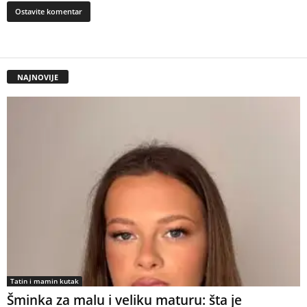
NAJNOVIJE
Tatin i mamin kutak
Šminka za malu i veliku maturu: šta je