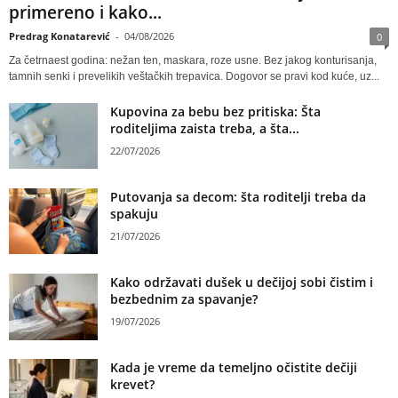
primereno i kako...
Predrag Konatarević
-
04/08/2026
0
Za četrnaest godina: nežan ten, maskara, roze usne. Bez jakog konturisanja,
tamnih senki i prevelikih veštačkih trepavica. Dogovor se pravi kod kuće, uz...
Kupovina za bebu bez pritiska: Šta
roditeljima zaista treba, a šta...
22/07/2026
Putovanja sa decom: šta roditelji treba da
spakuju
21/07/2026
Kako održavati dušek u dečijoj sobi čistim i
bezbednim za spavanje?
19/07/2026
Kada je vreme da temeljno očistite dečiji
krevet?