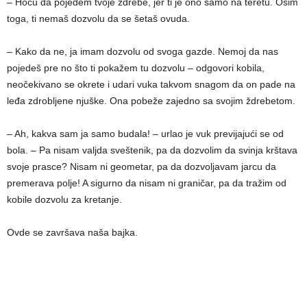
– Hoću da pojedem tvoje ždrebe, jer ti je ono samo na teretu. Osim
toga, ti nemaš dozvolu da se šetaš ovuda.
– Kako da ne, ja imam dozvolu od svoga gazde. Nemoj da nas
pojedeš pre no što ti pokažem tu dozvolu – odgovori kobila,
neočekivano se okrete i udari vuka takvom snagom da on pade na
leđa zdrobljene njuške. Ona pobeže zajedno sa svojim ždrebetom.
– Ah, kakva sam ja samo budala! – urlao je vuk previjajući se od
bola. – Pa nisam valjda sveštenik, pa da dozvolim da svinja krštava
svoje prasce? Nisam ni geometar, pa da dozvoljavam jarcu da
premerava polje! A sigurno da nisam ni graničar, pa da tražim od
kobile dozvolu za kretanje.
Ovde se završava naša bajka.