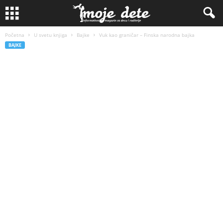
Početna
U svetu knjiga
Bajke
Vuk kao graničar – Finska narodna bajka
BAJKE