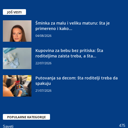
JOŠ VESTI
Šminka za malu i veliku maturu: šta je
primereno i kako...
04/08/2026
Kupovina za bebu bez pritiska: Šta
roditeljima zaista treba, a šta...
22/07/2026
Putovanja sa decom: šta roditelji treba da
spakuju
21/07/2026
POPULARNE KATEGORIJE
475
Saveti