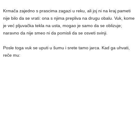
Krmača zajedno s prascima zagazi u reku, ali joj ni na kraj pameti
nije bilo da se vrati: ona s njima prepliva na drugu obalu. Vuk, kome
je već pljuvačka tekla na usta, mogao je samo da se oblizuje;
naravno da nije smeo ni da pomisli da se osveti svinji.
Posle toga vuk se uputi u šumu i srete tamo jarca. Kad ga uhvati,
reče mu: