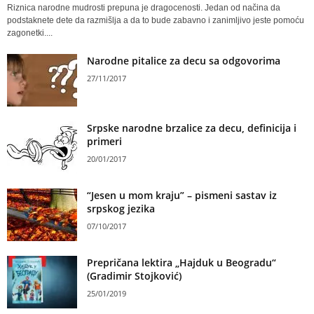
Riznica narodne mudrosti prepuna je dragocenosti. Jedan od načina da
podstaknete dete da razmišlja a da to bude zabavno i zanimljivo jeste pomoću
zagonetki....
Narodne pitalice za decu sa odgovorima
27/11/2017
Srpske narodne brzalice za decu, definicija i
primeri
20/01/2017
“Jesen u mom kraju” – pismeni sastav iz
srpskog jezika
07/10/2017
Prepričana lektira „Hajduk u Beogradu“
(Gradimir Stojković)
25/01/2019