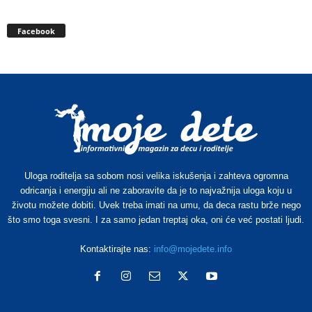
Facebook
Uloga roditelja sa sobom nosi velika iskušenja i zahteva ogromna
odricanja i energiju ali ne zaboravite da je to najvažnija uloga koju u
životu možete dobiti. Uvek treba imati na umu, da deca rastu brže nego
što smo toga svesni. I za samo jedan treptaj oka, oni će već postati ljudi.
Kontaktirajte nas:
info@mojedete.info