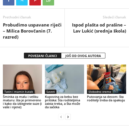
Prethodni članak
Sledeći članak
Probudimo uspavane riječi
Ispod plašta od prašine –
– Milica Borovčanin (7.
Lav Lukić (srednja škola)
razred)
POVEZANI ČLANCI
JOŠ OD OVOG AUTORA
Tatin i mamin kutak
Saveti
Slobodno vreme
Šminka za malu i veliku
Kupovina za bebu bez
Putovanja sa decom: šta
maturu: šta je primereno
pritiska: Šta roditeljima
roditelji treba da spakuju
i kako da izbegnete suze (i
zaista treba, a šta može
vaše i njene)
da sačeka