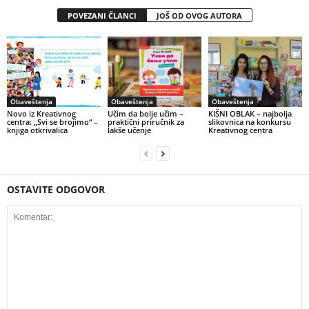
POVEZANI ČLANCI
JOŠ OD OVOG AUTORA
Obaveštenja
Obaveštenja
Obaveštenja
Novo iz Kreativnog
Učim da bolje učim –
KIŠNI OBLAK – najbolja
centra: „Svi se brojimo“ –
praktični priručnik za
slikovnica na konkursu
knjiga otkrivalica
lakše učenje
Kreativnog centra
OSTAVITE ODGOVOR