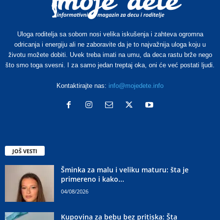
Uloga roditelja sa sobom nosi velika iskušenja i zahteva ogromna
odricanja i energiju ali ne zaboravite da je to najvažnija uloga koju u
životu možete dobiti. Uvek treba imati na umu, da deca rastu brže nego
što smo toga svesni. I za samo jedan treptaj oka, oni će već postati ljudi.
Kontaktirajte nas:
info@mojedete.info
JOŠ VESTI
Šminka za malu i veliku maturu: šta je
primereno i kako...
04/08/2026
Kupovina za bebu bez pritiska: Šta