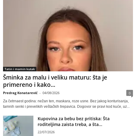
Tatin i mamin kutak
Šminka za malu i veliku maturu: šta je
primereno i kako...
Predrag Konatarević
-
04/08/2026
0
Za četrnaest godina: nežan ten, maskara, roze usne. Bez jakog konturisanja,
tamnih senki i prevelikih veštačkih trepavica. Dogovor se pravi kod kuće, uz...
Kupovina za bebu bez pritiska: Šta
roditeljima zaista treba, a šta...
22/07/2026