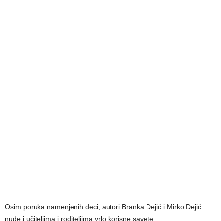
Osim poruka namenjenih deci, autori Branka Dejić i Mirko Dejić
nude i učiteljima i roditeljima vrlo korisne savete: