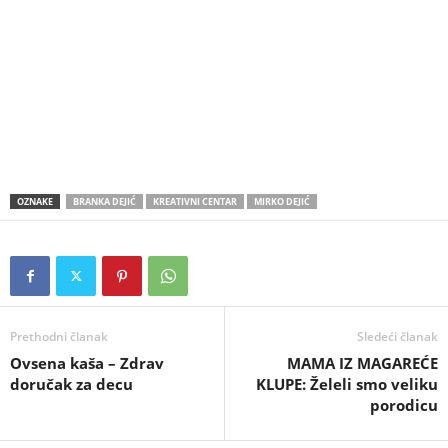
OZNAKE
BRANKA DEJIĆ
KREATIVNI CENTAR
MIRKO DEJIĆ
Prethodni članak
Sledeći članak
Ovsena kaša – Zdrav
MAMA IZ MAGAREĆE
doručak za decu
KLUPE: Želeli smo veliku
porodicu