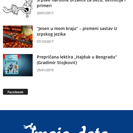
primeri
20/01/2017
“Jesen u mom kraju” – pismeni sastav iz
srpskog jezika
07/10/2017
Prepričana lektira „Hajduk u Beogradu“
(Gradimir Stojković)
25/01/2019
Facebook