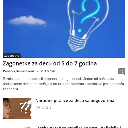
Zagonetke
Zagonetke za decu od 5 do 7 godina
Predrag Konatarević
-
31/12/2016
15
Riznica narodne mudrosti prepuna je dragocenosti. Jedan od načina da
podstaknete dete da razmišlja a da to bude zabavno i zanimljivo jeste pomoću
zagonetki....
Narodne pitalice za decu sa odgovorima
27/11/2017
Srpske narodne brzalice za decu, definicija i