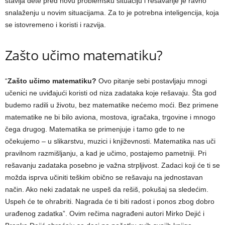
stavlja dete pred novu problemsku situaciju i rešavanje je ravno
snalaženju u novim situacijama. Za to je potrebna inteligencija, koja
se istovremeno i koristi i razvija.
Zašto učimo matematiku?
“
Zašto učimo matematiku?
Ovo pitanje sebi postavljaju mnogi
učenici ne uviđajući koristi od niza zadataka koje rešavaju. Šta god
budemo radili u životu, bez matematike nećemo moći. Bez primene
matematike ne bi bilo aviona, mostova, igračaka, trgovine i mnogo
čega drugog. Matematika se primenjuje i tamo gde to ne
očekujemo – u slikarstvu, muzici i književnosti. Matematika nas uči
pravilnom razmišljanju, a kad je učimo, postajemo pametniji. Pri
rešavanju zadataka posebno je važna strpljivost. Zadaci koji će ti se
možda isprva učiniti teškim obično se rešavaju na jednostavan
način. Ako neki zadatak ne uspeš da rešiš, pokušaj sa sledećim.
Uspeh će te ohrabriti. Nagrada će ti biti radost i ponos zbog dobro
urađenog zadatka”. Ovim rečima nagrađeni autori Mirko Dejić i