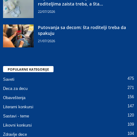
roditeljima zaista treba, a šta...
22/07/2026
Putovanja sa decom: šta roditelji treba da
spakuju
21/07/2026
POPULARNE KATEGORIJE
475
Saveti
271
Deca za decu
156
Obaveštenja
147
Literarni konkursi
120
Sastavi - teme
109
Likovni konkursi
104
Zdravlje dece