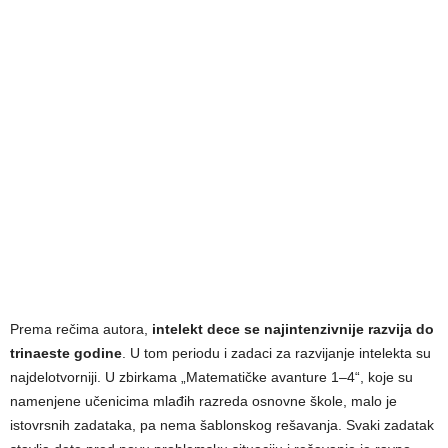
Prema rečima autora,
intelekt dece se najintenzivnije razvija do
trinaeste godine
. U tom periodu i zadaci za razvijanje intelekta su
najdelotvorniji. U zbirkama „Matematičke avanture 1–4“, koje su
namenjene učenicima mlađih razreda osnovne škole, malo je
istovrsnih zadataka, pa nema šablonskog rešavanja. Svaki zadatak