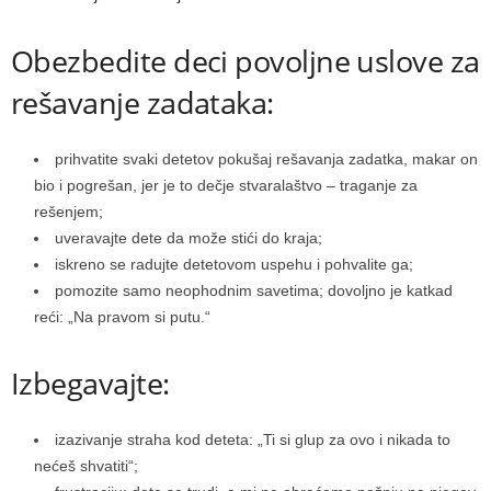
Obezbedite deci povoljne uslove za
rešavanje zadataka:
prihvatite svaki detetov pokušaj rešavanja zadatka, makar on
bio i pogrešan, jer je to dečje stvaralaštvo – traganje za
rešenjem;
uveravajte dete da može stići do kraja;
iskreno se radujte detetovom uspehu i pohvalite ga;
pomozite samo neophodnim savetima; dovoljno je katkad
reći: „Na pravom si putu.“
Izbegavajte:
izazivanje straha kod deteta: „Ti si glup za ovo i nikada to
nećeš shvatiti“;