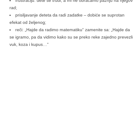
frustraciju: dete se trudi, a mi ne obraćamo pažnju na njegov
rad;
prisiljavanje deteta da radi zadatke – dobiće se suprotan
efekat od željenog;
reči: „Hajde da radimo matematiku“ zamenite sa: „Hajde da
se igramo, pa da vidimo kako su se preko reke zajedno prevezli
vuk, koza i kupus…“