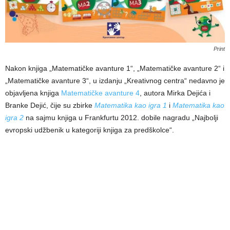
Print
Nakon knjiga „Matematičke avanture 1“, „Matematičke avanture 2“ i
„Matematičke avanture 3“, u izdanju „Kreativnog centra“ nedavno je
objavljena knjiga
Matematičke avanture 4
, autora Mirka Dejića i
Branke Dejić, čije su zbirke
Matematika kao igra 1
i
Matematika kao
igra 2
na sajmu knjiga u Frankfurtu 2012. dobile nagradu „Najbolji
evropski udžbenik u kategoriji knjiga za predškolce“.