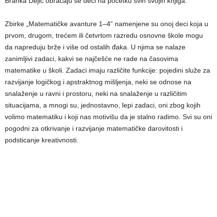
Branka Dejić obraćaju se deci na početku svih svojih knjiga.
Zbirke „Matematičke avanture 1–4“ namenjene su onoj deci koja u
prvom, drugom, trećem ili četvrtom razredu osnovne škole mogu
da napreduju brže i više od ostalih đaka. U njima se nalaze
zanimljivi zadaci, kakvi se najčešće ne rade na časovima
matematike u školi. Zadaci imaju različite funkcije: pojedini služe za
razvijanje logičkog i apstraktnog mišljenja, neki se odnose na
snalaženje u ravni i prostoru, neki na snalaženje u različitim
situacijama, a mnogi su, jednostavno, lepi zadaci, oni zbog kojih
volimo matematiku i koji nas motivišu da je stalno radimo. Svi su oni
pogodni za otkrivanje i razvijanje matematičke darovitosti i
podsticanje kreativnosti.