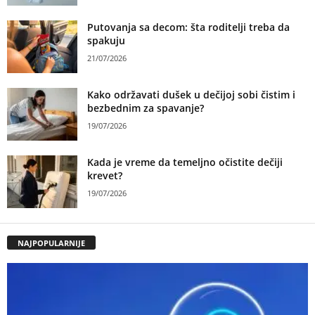
Putovanja sa decom: šta roditelji treba da
spakuju
21/07/2026
Kako održavati dušek u dečijoj sobi čistim i
bezbednim za spavanje?
19/07/2026
Kada je vreme da temeljno očistite dečiji
krevet?
19/07/2026
NAJPOPULARNIJE