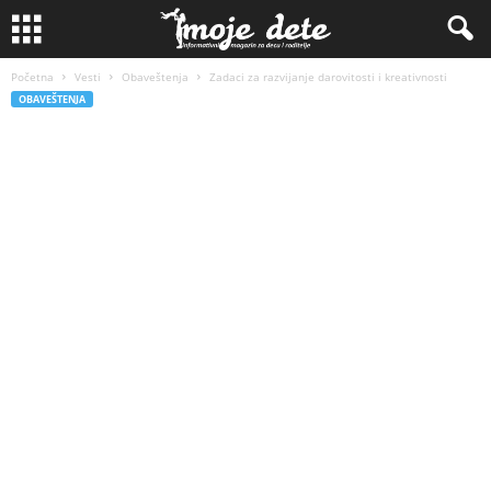
Početna
Vesti
Obaveštenja
Zadaci za razvijanje darovitosti i kreativnosti
OBAVEŠTENJA