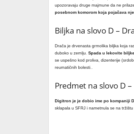
upozoravaju druge majmune da ne prilaze n
posebnom komorom koja pojačava nje
Biljka na slovo D – Dr
Drača je drvenasta grmolika biljka koja ra
duboko u zemlju.
Spada u lekovite biljk
se uspešno kod proliva, dizenterije (srdobo
reumatičnih bolesti..
Predmet na slovo D – 
Digitron je je dobio ime po kompaniji D
sklapala u SFRJ i nametnula se na tržišt