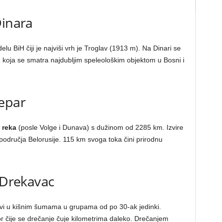
Dinara
lu BiH čiji je najviši vrh je Troglav (1913 m). Na Dinari se
, koja se smatra najdubljim speleološkim objektom u Bosni i
jepar
 reka
(posle Volge i Dunava) s dužinom od 2285 km. Izvire
 područja Belorusije. 115 km svoga toka čini prirodnu
– Drekavac
živi u kišnim šumama u grupama od po 30-ak jedinki.
r čije se drečanje čuje kilometrima daleko. Drečanjem