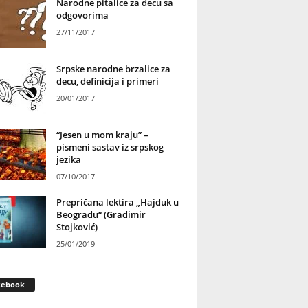
Narodne pitalice za decu sa
odgovorima
27/11/2017
Srpske narodne brzalice za
decu, definicija i primeri
20/01/2017
“Jesen u mom kraju” –
pismeni sastav iz srpskog
jezika
07/10/2017
Prepričana lektira „Hajduk u
Beogradu“ (Gradimir
Stojković)
25/01/2019
cebook