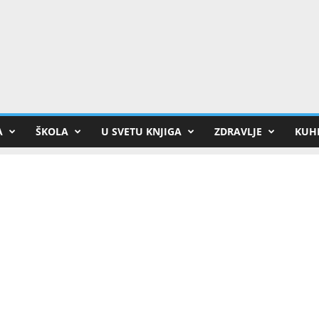
A
ŠKOLA
U SVETU KNJIGA
ZDRAVLJE
KUHI