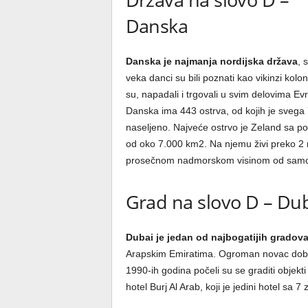
Danska
Danska je najmanja nordijska država
, 
veka danci su bili poznati kao vikinzi koloni
su, napadali i trgovali u svim delovima Ev
Danska ima 443 ostrva, od kojih je svega
naseljeno. Najveće ostrvo je Zeland sa p
od oko 7.000 km2. Na njemu živi preko 2 
prosečnom nadmorskom visinom od samo 31
Grad na slovo D – Du
Dubai je jedan od najbogatijih gradov
Arapskim Emiratima. Ogroman novac dobij
1990-ih godina počeli su se graditi objekti
hotel Burj Al Arab, koji je jedini hotel sa 7