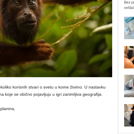
Bez ja
veštač
nekoliko korisnih stvari o svetu u kome živimo. U nastavku
 koje se obično pojavljuju u igri zanimljiva geografija.
 planina,