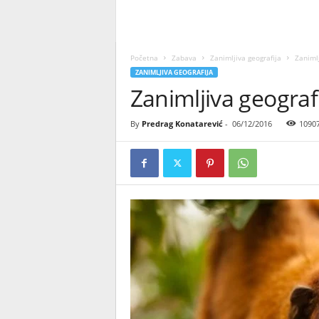
Početna
Zabava
Zanimljiva geografija
Zanimlj
ZANIMLJIVA GEOGRAFIJA
Zanimljiva geograf
By
Predrag Konatarević
-
06/12/2016
1090