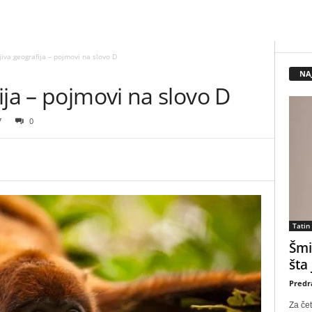
iva geografija – pojmovi na slovo D
NA
ija – pojmovi na slovo D
7
0
Tatin
Šmi
šta
Predr
Za čet