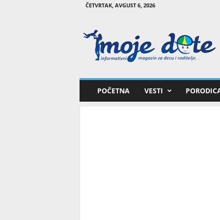
ČETVRTAK, AVGUST 6, 2026
M
o
j
e
d
e
t
POČETNA
VESTI
PORODIC
e