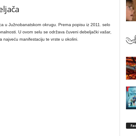
eljača
čica u Južnobanatskom okrugu. Prema popisu iz 2011. selo
cionalnosti. U ovom selu se održava čuveni debeljački vašar,
 najveću manifestaciju te vrste u okolini.
Fa