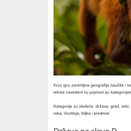
Kroz igru zanimljiva geografija naučite i 
teksta navedeni su pojmovi po kategorijama
Kategorije su sledeće: država, grad, selo,
reka, životinja, biljka i predmet.
Država na slovo D –