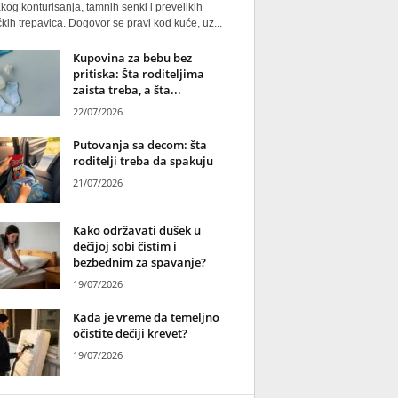
kog konturisanja, tamnih senki i prevelikih
kih trepavica. Dogovor se pravi kod kuće, uz...
Kupovina za bebu bez
pritiska: Šta roditeljima
zaista treba, a šta...
22/07/2026
Putovanja sa decom: šta
roditelji treba da spakuju
21/07/2026
Kako održavati dušek u
dečijoj sobi čistim i
bezbednim za spavanje?
19/07/2026
Kada je vreme da temeljno
očistite dečiji krevet?
19/07/2026