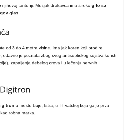
jihovoj teritoriji. Mužjak drekavca ima široko
grlo sa
gov glas
.
ača
ste od 3 do 4 metra visine. Ima jak koren koji prodire
e
, odavno je poznata zbog svog antiseptičkog sejstva koristi
lje), zapaljenja debelog creva i u lečenju nervnih i
Digitron
igitron
u mestu Buje, Istra, u Hrvatskoj koja ga je prva
u kao robna marka.