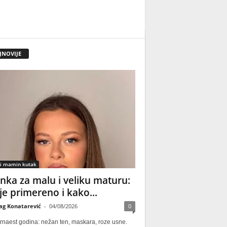
JNOVIJE
 i mamin kutak
nka za malu i veliku maturu:
 je primereno i kako...
ag Konatarević
-
04/08/2026
0
rnaest godina: nežan ten, maskara, roze usne.