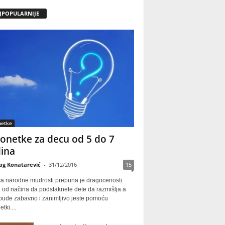
JPOPULARNIJE
netke
onetke za decu od 5 do 7
ina
ag Konatarević
-
31/12/2016
15
ca narodne mudrosti prepuna je dragocenosti.
 od načina da podstaknete dete da razmišlja a
 bude zabavno i zanimljivo jeste pomoću
tki....