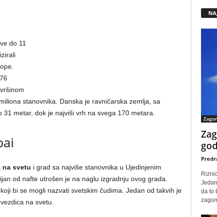
NA
sve do 11
zirali
rope.
 76
ovršinom
miliona stanovnika. Danska je ravničarska zemlja, sa
 metar, dok je najviši vrh na svega 170 metara.
Zago
Zag
bai
god
Predr
a na svetu
i grad sa najviše stanovnika u Ujedinjenim
Rizni
an od nafte utrošen je na naglu izgradnju ovog grada.
Jedan
 koji bi se mogli nazvati svetskim čudima. Jedan od takvih je
da to
zagone
 zvezdica na svetu.