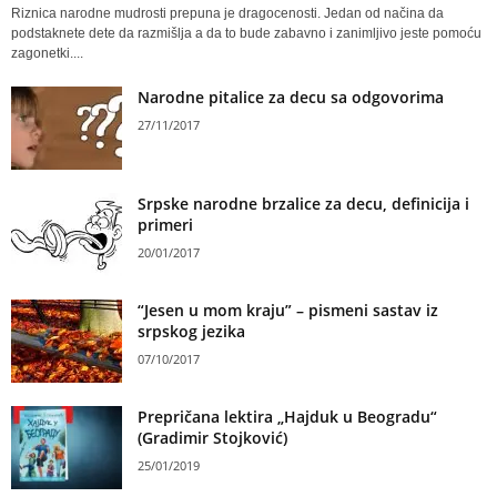
Riznica narodne mudrosti prepuna je dragocenosti. Jedan od načina da
podstaknete dete da razmišlja a da to bude zabavno i zanimljivo jeste pomoću
zagonetki....
Narodne pitalice za decu sa odgovorima
27/11/2017
Srpske narodne brzalice za decu, definicija i
primeri
20/01/2017
“Jesen u mom kraju” – pismeni sastav iz
srpskog jezika
07/10/2017
Prepričana lektira „Hajduk u Beogradu“
(Gradimir Stojković)
25/01/2019