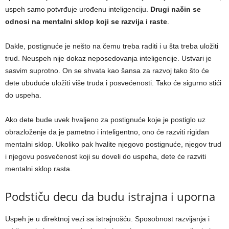
uspeh samo potvrđuje urođenu inteligenciju.
Drugi način
se
odnosi na mentalni sklop koji se razvija i raste
.
Dakle, postignuće je nešto na čemu treba raditi i u šta treba uložiti
trud. Neuspeh nije dokaz neposedovanja inteligencije. Ustvari je
sasvim suprotno. On se shvata kao šansa za razvoj tako što će
dete ubuduće uložiti više truda i posvećenosti. Tako će sigurno stići
do uspeha.
Ako dete bude uvek hvaljeno za postignuće koje je postiglo uz
obrazloženje da je pametno i inteligentno, ono će razviti rigidan
mentalni sklop. Ukoliko pak hvalite njegovo postignuće, njegov trud
i njegovu posvećenost koji su doveli do uspeha, dete će razviti
mentalni sklop rasta.
Podstiču decu da budu istrajna i uporna
Uspeh je u direktnoj vezi sa istrajnošću. Sposobnost razvijanja i