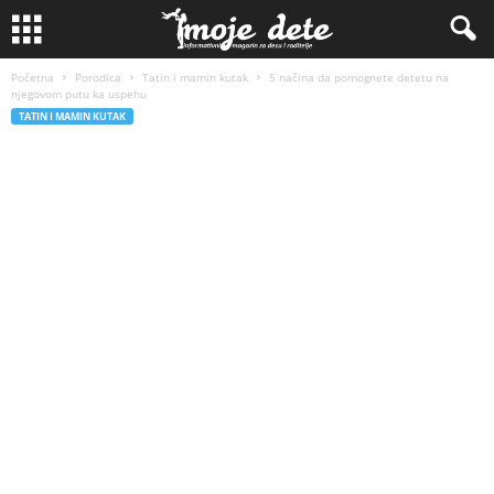
Početna
Porodica
Tatin i mamin kutak
5 načina da pomognete detetu na
njegovom putu ka uspehu
TATIN I MAMIN KUTAK