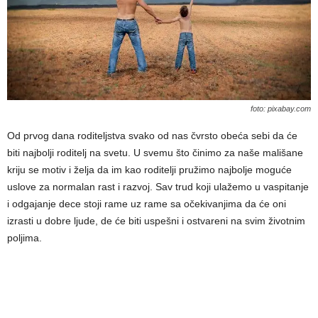
foto: pixabay.com
Od prvog dana roditeljstva svako od nas čvrsto obeća sebi da će
biti najbolji roditelj na svetu. U svemu što činimo za naše mališane
kriju se motiv i želja da im kao roditelji pružimo najbolje moguće
uslove za normalan rast i razvoj. Sav trud koji ulažemo u vaspitanje
i odgajanje dece stoji rame uz rame sa očekivanjima da će oni
izrasti u dobre ljude, de će biti uspešni i ostvareni na svim životnim
poljima.