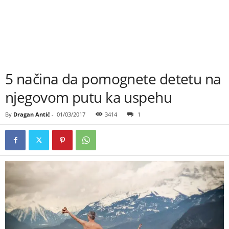
5 načina da pomognete detetu na
njegovom putu ka uspehu
By
Dragan Antić
-
01/03/2017
3414
1