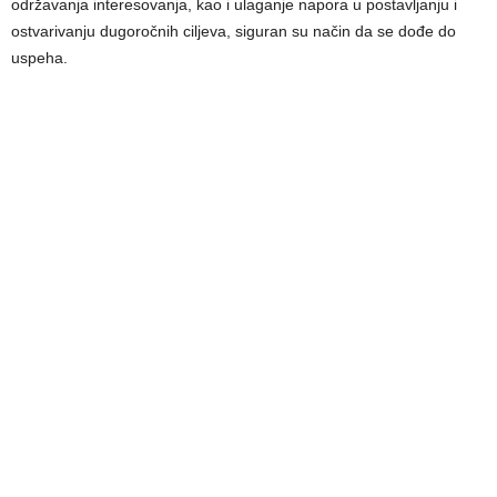
održavanja interesovanja, kao i ulaganje napora u postavljanju i
ostvarivanju dugoročnih ciljeva, siguran su način da se dođe do
uspeha.