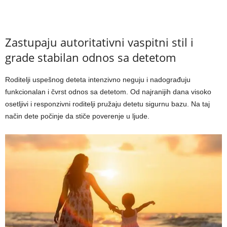
Zastupaju autoritativni vaspitni stil i
grade stabilan odnos sa detetom
Roditelji uspešnog deteta intenzivno neguju i nadograđuju
funkcionalan i čvrst odnos sa detetom. Od najranijih dana visoko
osetljivi i responzivni roditelji pružaju detetu sigurnu bazu. Na taj
način dete počinje da stiče poverenje u ljude.