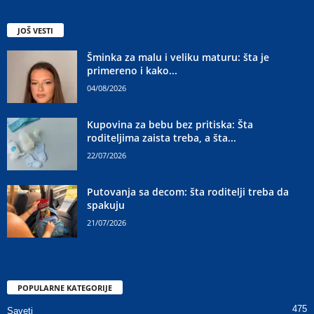
JOŠ VESTI
Šminka za malu i veliku maturu: šta je
primereno i kako...
04/08/2026
Kupovina za bebu bez pritiska: Šta
roditeljima zaista treba, a šta...
22/07/2026
Putovanja sa decom: šta roditelji treba da
spakuju
21/07/2026
POPULARNE KATEGORIJE
475
Saveti