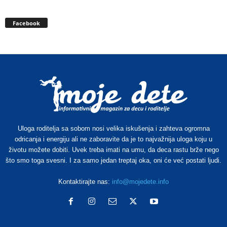
Facebook
Uloga roditelja sa sobom nosi velika iskušenja i zahteva ogromna
odricanja i energiju ali ne zaboravite da je to najvažnija uloga koju u
životu možete dobiti. Uvek treba imati na umu, da deca rastu brže nego
što smo toga svesni. I za samo jedan treptaj oka, oni će već postati ljudi.
Kontaktirajte nas:
info@mojedete.info