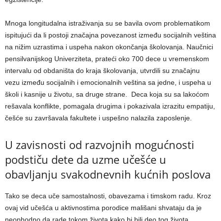
Mnoga longitudalna istraživanja su se bavila ovom problematikom
ispitujući da li postoji značajna povezanost između socijalnih veština
na nižim uzrastima i uspeha nakon okončanja školovanja. Naučnici
pensilvanijskog Univerziteta, prateći oko 700 dece u vremenskom
intervalu od obdaništa do kraja školovanja, utvrdili su značajnu
vezu između socijalnih i emocionalnih veština sa jedne, i uspeha u
školi i kasnije u životu, sa druge strane. Deca koja su sa lakoćom
rešavala konflikte, pomagala drugima i pokazivala izrazitu empatiju,
češće su završavala fakultete i uspešno nalazila zaposlenje.
U zavisnosti od razvojnih mogućnosti
podstiču dete da uzme učešće u
obavljanju svakodnevnih kućnih poslova
Tako se deca uče samostalnosti, obavezama i timskom radu. Kroz
ovaj vid učešća u aktivnostima porodice mališani shvataju da je
neophodno da rade tokom života kako bi bili deo tog života.