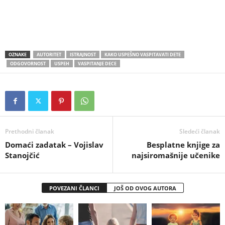
OZNAKE
AUTORITET
ISTRAJNOST
KAKO USPEŠNO VASPITAVATI DETE
ODGOVORNOST
USPEH
VASPITANJE DECE
Prethodni članak
Sledeći članak
Domaći zadatak – Vojislav
Besplatne knjige za
Stanojčić
najsiromašnije učenike
POVEZANI ČLANCI
JOŠ OD OVOG AUTORA