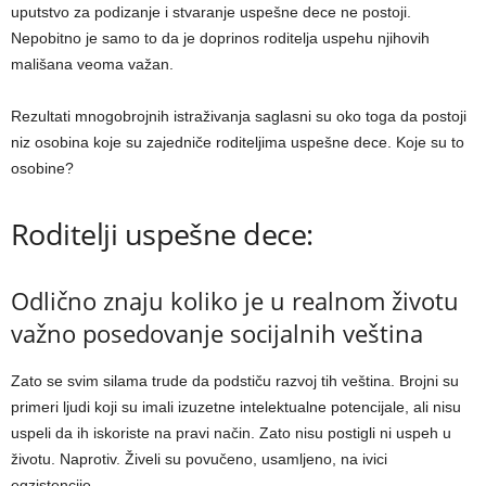
uputstvo za podizanje i stvaranje uspešne dece ne postoji.
Nepobitno je samo to da je doprinos roditelja uspehu njihovih
mališana veoma važan.
Rezultati mnogobrojnih istraživanja saglasni su oko toga da postoji
niz osobina koje su zajedniče roditeljima uspešne dece. Koje su to
osobine?
Roditelji uspešne dece:
Odlično znaju koliko je u realnom životu
važno posedovanje socijalnih veština
Zato se svim silama trude da podstiču razvoj tih veština. Brojni su
primeri ljudi koji su imali izuzetne intelektualne potencijale, ali nisu
uspeli da ih iskoriste na pravi način. Zato nisu postigli ni uspeh u
životu. Naprotiv. Živeli su povučeno, usamljeno, na ivici
egzistencije.