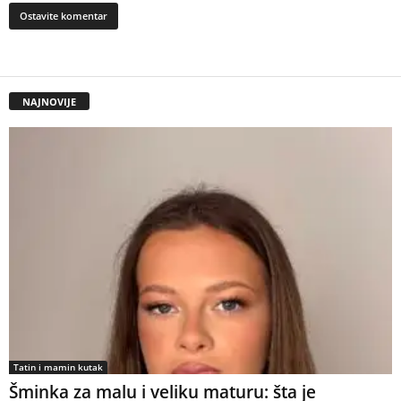
NAJNOVIJE
Tatin i mamin kutak
Šminka za malu i veliku maturu: šta je