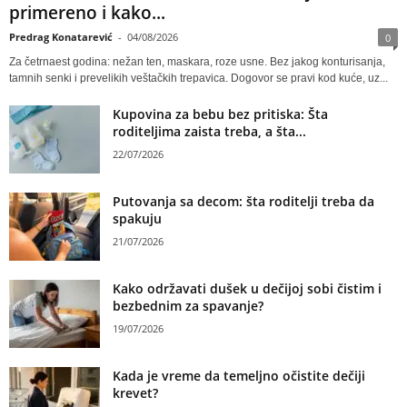
primereno i kako...
Predrag Konatarević
-
04/08/2026
0
Za četrnaest godina: nežan ten, maskara, roze usne. Bez jakog konturisanja,
tamnih senki i prevelikih veštačkih trepavica. Dogovor se pravi kod kuće, uz...
Kupovina za bebu bez pritiska: Šta
roditeljima zaista treba, a šta...
22/07/2026
Putovanja sa decom: šta roditelji treba da
spakuju
21/07/2026
Kako održavati dušek u dečijoj sobi čistim i
bezbednim za spavanje?
19/07/2026
Kada je vreme da temeljno očistite dečiji
krevet?