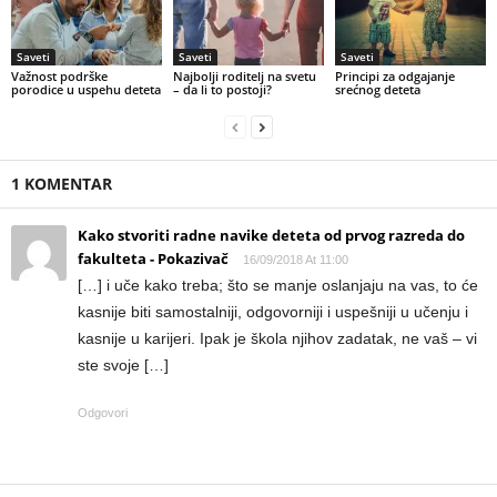
Saveti
Saveti
Saveti
Važnost podrške
Najbolji roditelj na svetu
Principi za odgajanje
porodice u uspehu deteta
– da li to postoji?
srećnog deteta
1 KOMENTAR
Kako stvoriti radne navike deteta od prvog razreda do
fakulteta - Pokazivač
16/09/2018 At 11:00
[…] i uče kako treba; što se manje oslanjaju na vas, to će
kasnije biti samostalniji, odgovorniji i uspešniji u učenju i
kasnije u karijeri. Ipak je škola njihov zadatak, ne vaš – vi
ste svoje […]
Odgovori