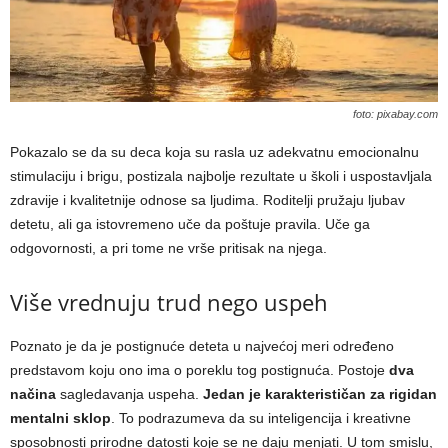
foto: pixabay.com
Pokazalo se da su deca koja su rasla uz adekvatnu emocionalnu
stimulaciju i brigu, postizala najbolje rezultate u školi i uspostavljala
zdravije i kvalitetnije odnose sa ljudima. Roditelji pružaju ljubav
detetu, ali ga istovremeno uče da poštuje pravila. Uče ga
odgovornosti, a pri tome ne vrše pritisak na njega.
Više vrednuju trud nego uspeh
Poznato je da je postignuće deteta u najvećoj meri određeno
predstavom koju ono ima o poreklu tog postignuća. Postoje
dva
načina
sagledavanja uspeha.
Jedan
je karakterističan za rigidan
mentalni sklop
. To podrazumeva da su inteligencija i kreativne
sposobnosti prirodne datosti koje se ne daju menjati. U tom smislu,