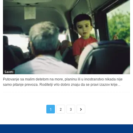
Saveti
Putovanje sa malim detetom na more, planinu ili u inostranstvo nikada nije
samo pitanje prevoza. Roditelji vrlo dobro znaju da se pravi izazov krije...
1
2
3