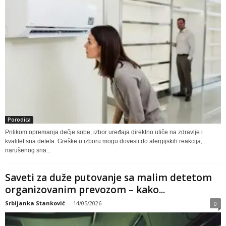
Porodica
Prilikom opremanja dečje sobe, izbor uređaja direktno utiče na zdravlje i
kvalitet sna deteta. Greške u izboru mogu dovesti do alergijskih reakcija,
narušenog sna...
Saveti za duže putovanje sa malim detetom
organizovanim prevozom – kako...
Srbijanka Stanković
-
14/05/2026
0