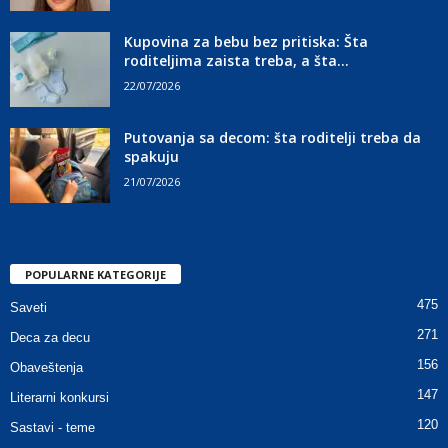
Kupovina za bebu bez pritiska: Šta
roditeljima zaista treba, a šta...
22/07/2026
Putovanja sa decom: šta roditelji treba da
spakuju
21/07/2026
POPULARNE KATEGORIJE
475
Saveti
271
Deca za decu
156
Obaveštenja
147
Literarni konkursi
120
Sastavi - teme