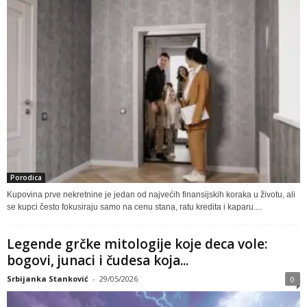
Porodica
Kupovina prve nekretnine je jedan od najvećih finansijskih koraka u životu, ali
se kupci često fokusiraju samo na cenu stana, ratu kredita i kaparu....
Legende grčke mitologije koje deca vole:
bogovi, junaci i čudesa koja...
Srbijanka Stanković
-
29/05/2026
0