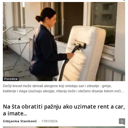
Porodica
Dečiji krevet može skrivati alergene koji ometaju san i zdravlje - grinje,
bakterije i vlaga izazivaju alergije, iritaciju kože i otežano disanje tokom noći....
Na šta obratiti pažnju ako uzimate rent a car,
a imate...
Srbijanka Stanković
-
17/07/2026
0