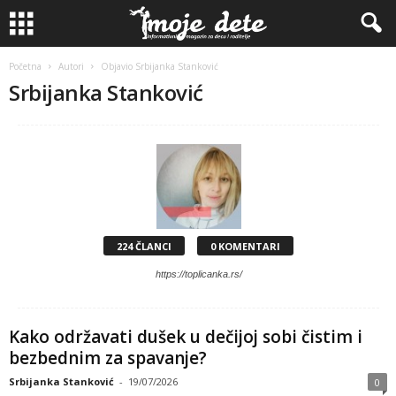
Početna
Autori
Objavio Srbijanka Stanković
Srbijanka Stanković
224 ČLANCI
0 KOMENTARI
https://toplicanka.rs/
Kako održavati dušek u dečijoj sobi čistim i
bezbednim za spavanje?
Srbijanka Stanković
-
19/07/2026
0