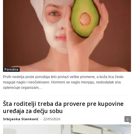
Porodica
Prvih nedelja posle porođaja telo prolazi velike promene, a koža lica često
reaguje naglo i neočekivano. Hormoni se naglo menjaju, nedostatak sna
opterećuje organizam,...
Šta roditelji treba da provere pre kupovine
uređaja za dečju sobu
Srbijanka Stanković
-
22/05/2026
0