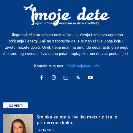
Uloga roditelja sa sobom nosi velika iskušenja i zahteva ogromna
odricanja i energiju ali ne zaboravite da je to najvažnija uloga koju u
životu možete dobiti. Uvek treba imati na umu, da deca rastu brže nego
što smo toga svesni. I za samo jedan treptaj oka, oni će već postati ljudi.
Kontaktirajte nas:
info@mojedete.info
JOŠ VESTI
Šminka za malu i veliku maturu: šta je
primereno i kako...
04/08/2026