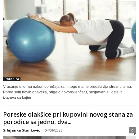
Porodica
Vraćanje u formu nakon porođaja za mnoge mame predstavlja stresnu temu.
Pored svih novih obaveza, brige o novorođenčetu, nespavanja i ostalih
izazova sa kojim...
Poreske olakšice pri kupovini novog stana za
porodice sa jedno, dva...
Srbijanka Stanković
-
04/06/2026
0