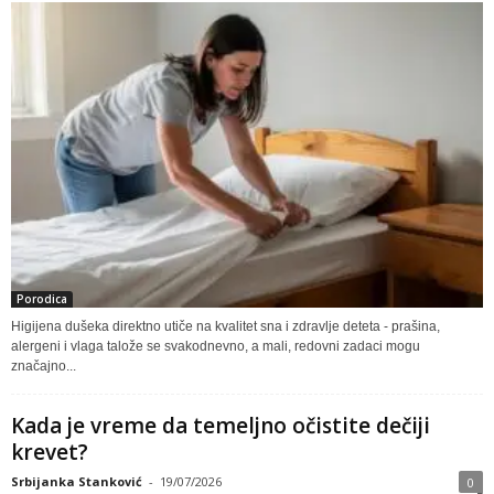
Porodica
Higijena dušeka direktno utiče na kvalitet sna i zdravlje deteta - prašina,
alergeni i vlaga talože se svakodnevno, a mali, redovni zadaci mogu
značajno...
Kada je vreme da temeljno očistite dečiji
krevet?
Srbijanka Stanković
-
19/07/2026
0