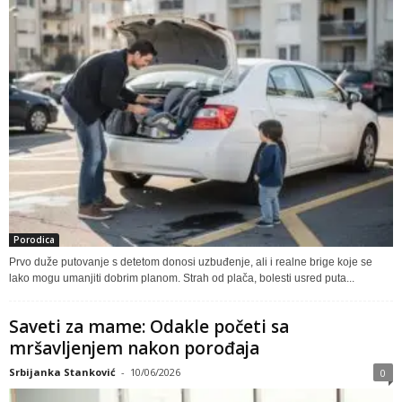
Porodica
Prvo duže putovanje s detetom donosi uzbuđenje, ali i realne brige koje se
lako mogu umanjiti dobrim planom. Strah od plača, bolesti usred puta...
Saveti za mame: Odakle početi sa
mršavljenjem nakon porođaja
Srbijanka Stanković
-
10/06/2026
0