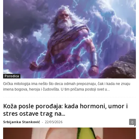
Porodica
Grčka mitologija ima nešto što deca odmah prepoznaju, čak i kada ne znaju
imena bogova, heroja i čudovišta. U tim pričama postoji svet u...
Koža posle porođaja: kada hormoni, umor i
stres ostave trag na...
Srbijanka Stanković
-
22/05/2026
0