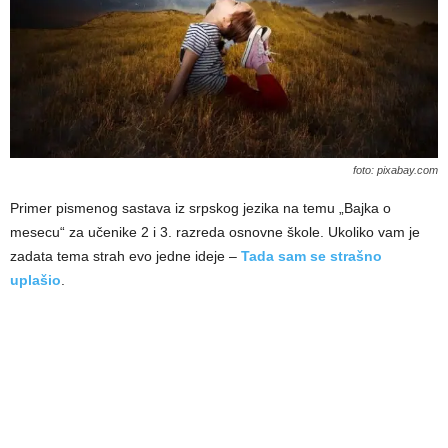
foto: pixabay.com
Primer pismenog sastava iz srpskog jezika na temu „Bajka o
mesecu“ za učenike 2 i 3. razreda osnovne škole. Ukoliko vam je
zadata tema strah evo jedne ideje –
Tada sam se strašno
uplašio
.