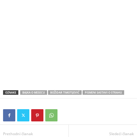
OZNAKE
BAJKA O MESECU
BOŽIDAR TIMOTIJEVIĆ
PISMENI SASTAVI O STRAHU
Prethodni članak
Sledeći članak