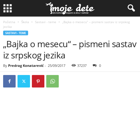
Početna
Škola
Sastavi - teme
„Bajka o mesecu“ – pismeni sastav iz srpskog
jezika
SASTAVI - TEME
„Bajka o mesecu“ – pismeni sastav
iz srpskog jezika
By
Predrag Konatarević
-
25/09/2017
37237
0