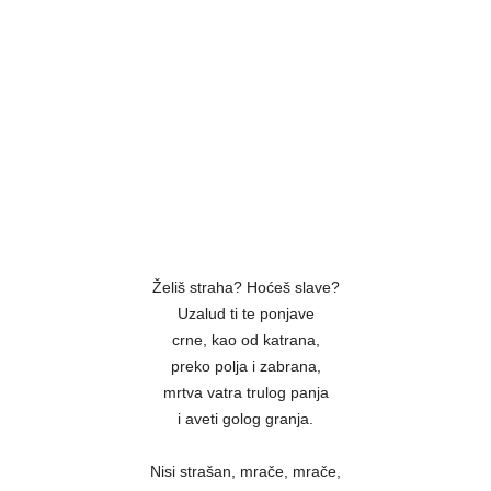
Želiš straha? Hoćeš slave?
Uzalud ti te ponjave
crne, kao od katrana,
preko polja i zabrana,
mrtva vatra trulog panja
i aveti golog granja.
Nisi strašan, mrače, mrače,