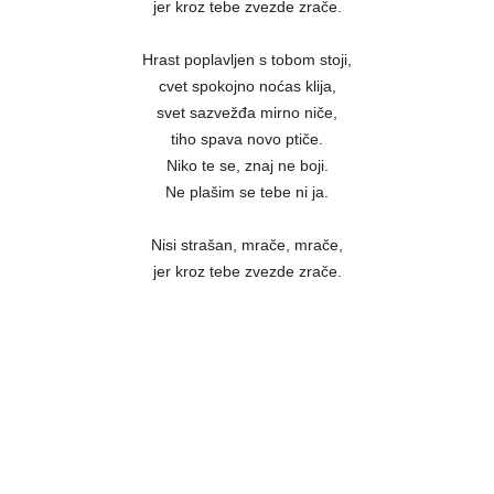
jer kroz tebe zvezde zrače.
Hrast poplavljen s tobom stoji,
cvet spokojno noćas klija,
svet sazvežđa mirno niče,
tiho spava novo ptiče.
Niko te se, znaj ne boji.
Ne plašim se tebe ni ja.
Nisi strašan, mrače, mrače,
jer kroz tebe zvezde zrače.