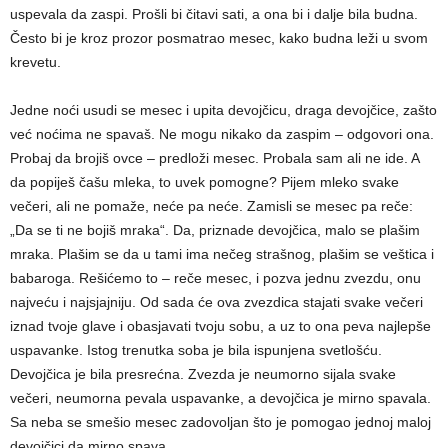
uspevala da zaspi. Prošli bi čitavi sati, a ona bi i dalje bila budna.
Često bi je kroz prozor posmatrao mesec, kako budna leži u svom
krevetu.
Jedne noći usudi se mesec i upita devojčicu, draga devojčice, zašto
već noćima ne spavaš. Ne mogu nikako da zaspim – odgovori ona.
Probaj da brojiš ovce – predloži mesec. Probala sam ali ne ide. A
da popiješ čašu mleka, to uvek pomogne? Pijem mleko svake
večeri, ali ne pomaže, neće pa neće. Zamisli se mesec pa reče:
„Da se ti ne bojiš mraka“. Da, priznade devojčica, malo se plašim
mraka. Plašim se da u tami ima nečeg strašnog, plašim se veštica i
babaroga. Rešićemo to – reče mesec, i pozva jednu zvezdu, onu
najveću i najsjajniju. Od sada će ova zvezdica stajati svake večeri
iznad tvoje glave i obasjavati tvoju sobu, a uz to ona peva najlepše
uspavanke. Istog trenutka soba je bila ispunjena svetlošću.
Devojčica je bila presrećna. Zvezda je neumorno sijala svake
večeri, neumorna pevala uspavanke, a devojčica je mirno spavala.
Sa neba se smešio mesec zadovoljan što je pomogao jednoj maloj
devojčici da mirno spava.