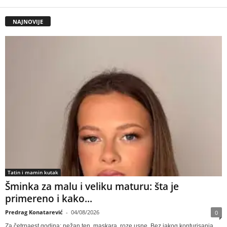
NAJNOVIJE
Tatin i mamin kutak
Šminka za malu i veliku maturu: šta je
primereno i kako...
Predrag Konatarević
-
04/08/2026
0
Za četrnaest godina: nežan ten, maskara, roze usne. Bez jakog konturisanja,