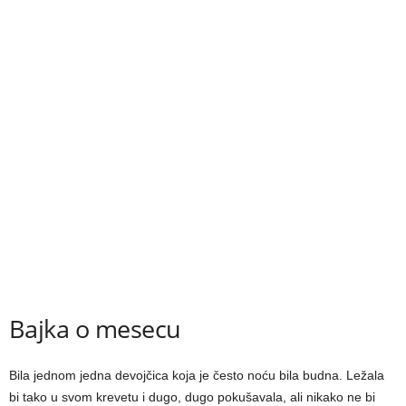
Bajka o mesecu
Bila jednom jedna devojčica koja je često noću bila budna. Ležala
bi tako u svom krevetu i dugo, dugo pokušavala, ali nikako ne bi