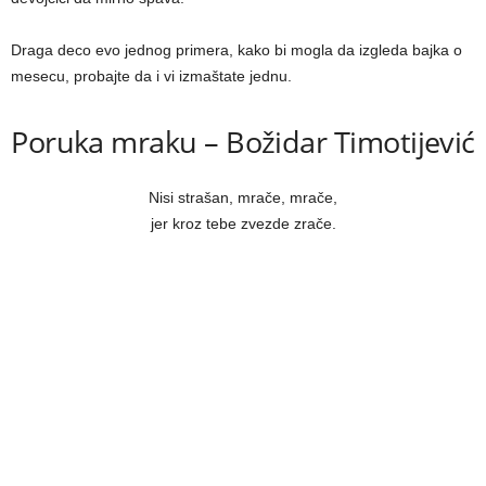
Draga deco evo jednog primera, kako bi mogla da izgleda bajka o
mesecu, probajte da i vi izmaštate jednu.
Poruka mraku – Božidar Timotijević
Nisi strašan, mrače, mrače,
jer kroz tebe zvezde zrače.