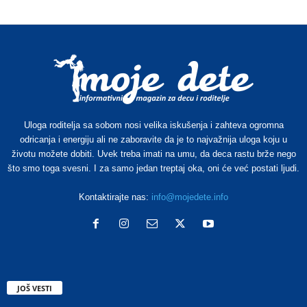
Uloga roditelja sa sobom nosi velika iskušenja i zahteva ogromna
odricanja i energiju ali ne zaboravite da je to najvažnija uloga koju u
životu možete dobiti. Uvek treba imati na umu, da deca rastu brže nego
što smo toga svesni. I za samo jedan treptaj oka, oni će već postati ljudi.
Kontaktirajte nas:
info@mojedete.info
JOŠ VESTI