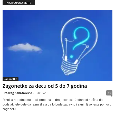
NAJPOPULARNIJE
Zagonetke
Zagonetke za decu od 5 do 7 godina
Predrag Konatarević
-
31/12/2016
15
Riznica narodne mudrosti prepuna je dragocenosti. Jedan od načina da
podstaknete dete da razmišlja a da to bude zabavno i zanimljivo jeste pomoću
zagonetki....