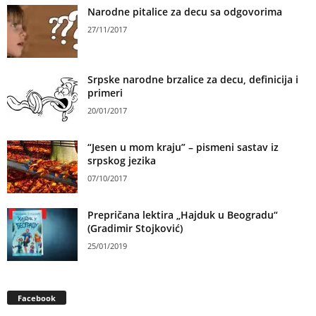
Narodne pitalice za decu sa odgovorima
27/11/2017
Srpske narodne brzalice za decu, definicija i
primeri
20/01/2017
“Jesen u mom kraju” – pismeni sastav iz
srpskog jezika
07/10/2017
Prepričana lektira „Hajduk u Beogradu“
(Gradimir Stojković)
25/01/2019
Facebook