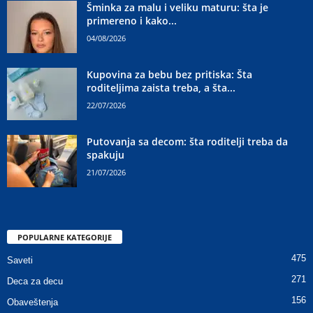
Šminka za malu i veliku maturu: šta je
primereno i kako...
04/08/2026
Kupovina za bebu bez pritiska: Šta
roditeljima zaista treba, a šta...
22/07/2026
Putovanja sa decom: šta roditelji treba da
spakuju
21/07/2026
POPULARNE KATEGORIJE
475
Saveti
271
Deca za decu
156
Obaveštenja