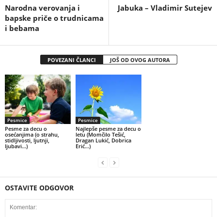
Narodna verovanja i
Jabuka – Vladimir Sutejev
bapske priče o trudnicama
i bebama
POVEZANI ČLANCI
JOŠ OD OVOG AUTORA
Pesmice
Pesmice
Pesme za decu o
Najlepše pesme za decu o
osećanjima (o strahu,
letu (Momčilo Tešić,
stidljivosti, ljutnji,
Dragan Lukić, Dobrica
ljubavi…)
Erić…)
OSTAVITE ODGOVOR