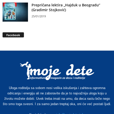
Prepričana lektira „Hajduk u Beogradu“
(Gradimir Stojković)
25/01/2019
Facebook
Uloga roditelja sa sobom nosi velika iskušenja i zahteva ogromna
odricanja i energiju ali ne zaboravite da je to najvažnija uloga koju u
životu možete dobiti. Uvek treba imati na umu, da deca rastu brže nego
što smo toga svesni. I za samo jedan treptaj oka, oni će već postati ljudi.