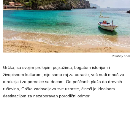
Pixabay.com
Grčka, sa svojim prelepim pejzažima, bogatom istorijom i
živopisnom kulturom, nije samo raj za odrasle, već nudi mnoštvo
atrakcija i za porodice sa decom. Od peščanih plaža do drevnih
ruševina, Grčka zadovoljava sve uzraste, čineći je idealnom
destinacijom za nezaboravan porodični odmor.