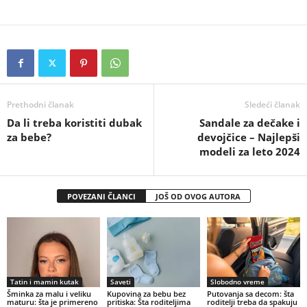
Prethodni članak
Sledeći članak
Da li treba koristiti dubak
Sandale za dečake i
za bebe?
devojčice – Najlepši
modeli za leto 2024
POVEZANI ČLANCI
JOŠ OD OVOG AUTORA
Tatin i mamin kutak
Saveti
Slobodno vreme
Šminka za malu i veliku
Kupovina za bebu bez
Putovanja sa decom: šta
maturu: šta je primereno
pritiska: Šta roditeljima
roditelji treba da spakuju