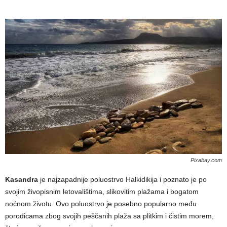
Pixabay.com
Kasandra
je najzapadnije poluostrvo Halkidikija i poznato je po
svojim živopisnim letovalištima, slikovitim plažama i bogatom
noćnom životu. Ovo poluostrvo je posebno popularno među
porodicama zbog svojih peščanih plaža sa plitkim i čistim morem,