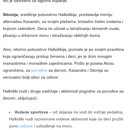
što je savršeno za sigurno kupanje.
Sitonija
, središnje poluostrvo Halkidikija, predstavlja mirniju
alternativu Kasandri, sa svojim plažama, kristalno čistim vodama i
bujnom zelenilom. Deca će uživati ​​u istraživanju skrivenih uvala,
plivanju u tirkiznom moru i istraživanju obližnjih šuma.
Atos, istočno poluostrvo Halkidikija, poznato je po svojim pravilima
koja ograničavaju pristup ženama i deci, jer je dom mnogim
manastirima i monaškim zajednicama. Pošto je poseta Atosu
ograničena, za
porodice
sa decom, Kasandra i Sitonija su
verovatno bolji izbor za odmor.
Halkidiki nudi i druge sadržaje i aktivnosti pogodne za porodice sa
decom, uključujući:
Vodene sportove
– od skijanja na vodi do vožnje pedalina,
Halkidiki nudi raznovrsne vodene aktivnosti koje će deci pružiti
puno
zabave
i uzbuđenja na moru.