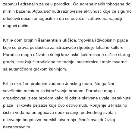
zabavu i adrenalin za celu porodicu. Od adrenalinskih tobogana do
mirnih bazena,
Aqualand
nudi raznovrsne aktivnosti koje će sigurno
oduševiti decu i omogućiti im da se osveže i zabave na najbolji
mogući način.
Krf je dom brojnih
šarmantnih uličica
, trgovina i živopisnih pijaca
koje su prava poslastica za istraživače i ljubitelje lokalne kulture.
Porodice mogu uživati u šetnji kroz uske kaldrmisane uličice starog
grada, istražujući tradicionalne radnje, suvenirnice i male taverne
sa autentičnom grčkom kuhinjom.
Krf je okružen prelepim vodama Jonskog mora, što ga čini
savršenim mestom za istraživanje brodom. Porodice mogu
organizovati izlete brodom kako bi otkrile skrivene uvale, netaknute
plaže i slikovite pejzaže koje ovo ostrvo nudi. Ronjenje u kristalno
čistim vodama omogućava upoznavanje podvodnog sveta i
otkrivanje bogatstva morskih stvorenja, čineći ovaj doživljaj
nezaboravnim.