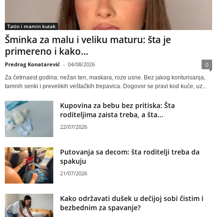
Tatin i mamin kutak
Šminka za malu i veliku maturu: šta je
primereno i kako...
Predrag Konatarević
-
04/08/2026
0
Za četrnaest godina: nežan ten, maskara, roze usne. Bez jakog konturisanja,
tamnih senki i prevelikih veštačkih trepavica. Dogovor se pravi kod kuće, uz...
Kupovina za bebu bez pritiska: Šta
roditeljima zaista treba, a šta...
22/07/2026
Putovanja sa decom: šta roditelji treba da
spakuju
21/07/2026
Kako održavati dušek u dečijoj sobi čistim i
bezbednim za spavanje?