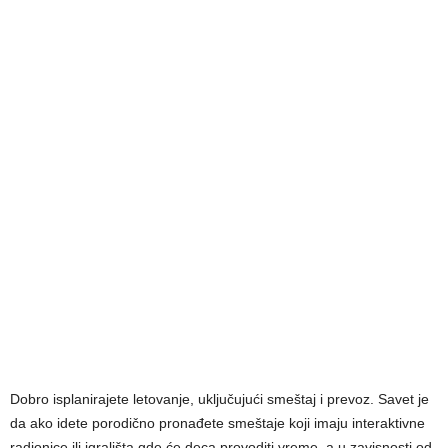
Dobro isplanirajete letovanje, uključujući smeštaj i prevoz. Savet je
da ako idete porodično pronađete smeštaje koji imaju interaktivne
radionice ili igrališta gde će deca provoditi vreme, a u zavisnosti od