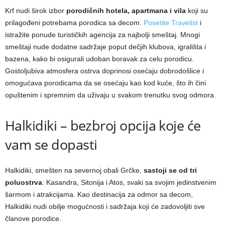
Krf nudi širok izbor
porodičnih hotela, apartmana i vila
koji su
prilagođeni potrebama porodica sa decom.
Posetite Travelist
i
istražite ponude turističkih agencija za najbolji smeštaj. Mnogi
smeštaji nude dodatne sadržaje poput dečjih klubova, igrališta i
bazena, kako bi osigurali udoban boravak za celu porodicu.
Gostoljubiva atmosfera ostrva doprinosi osećaju dobrodošlice i
omogućava porodicama da se osećaju kao kod kuće, što ih čini
opuštenim i spremnim da uživaju u svakom trenutku svog odmora.
Halkidiki – bezbroj opcija koje će
vam se dopasti
Halkidiki, smešten na severnoj obali Grčke,
sastoji se od tri
poluostrva
: Kasandra, Sitonija i Atos, svaki sa svojim jedinstvenim
šarmom i atrakcijama. Kao destinacija za odmor sa decom,
Halkidiki nudi obilje mogućnosti i sadržaja koji će zadovoljiti sve
članove porodice.