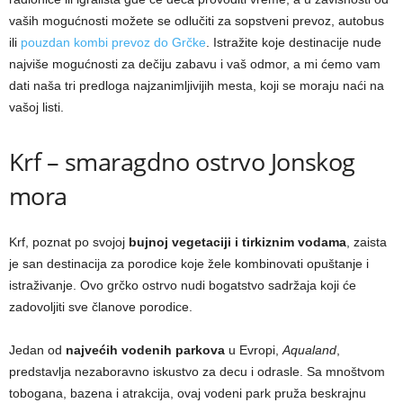
vaših mogućnosti možete se odlučiti za sopstveni prevoz, autobus
ili
pouzdan kombi prevoz do Grčke
. Istražite koje destinacije nude
najviše mogućnosti za dečiju zabavu i vaš odmor, a mi ćemo vam
dati naša tri predloga najzanimljivijih mesta, koji se moraju naći na
vašoj listi.
Krf – smaragdno ostrvo Jonskog
mora
Krf, poznat po svojoj
bujnoj vegetaciji i tirkiznim vodama
, zaista
je san destinacija za porodice koje žele kombinovati opuštanje i
istraživanje. Ovo grčko ostrvo nudi bogatstvo sadržaja koji će
zadovoljiti sve članove porodice.
Jedan od
najvećih vodenih parkova
u Evropi,
Aqualand
,
predstavlja nezaboravno iskustvo za decu i odrasle. Sa mnoštvom
tobogana, bazena i atrakcija, ovaj vodeni park pruža beskrajnu