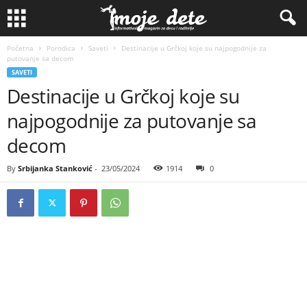
Početna
Porodica
Saveti
Destinacije u Grčkoj koje su najpogodnije za
putovanje sa decom
SAVETI
Destinacije u Grčkoj koje su
najpogodnije za putovanje sa
decom
By
Srbijanka Stanković
-
23/05/2024
1914
0