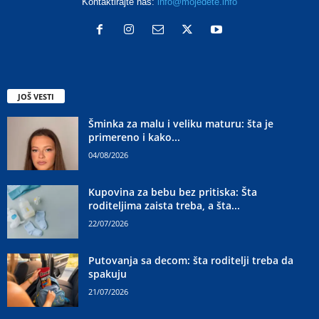
Kontaktirajte nas:
info@mojedete.info
JOŠ VESTI
Šminka za malu i veliku maturu: šta je
primereno i kako...
04/08/2026
Kupovina za bebu bez pritiska: Šta
roditeljima zaista treba, a šta...
22/07/2026
Putovanja sa decom: šta roditelji treba da
spakuju
21/07/2026