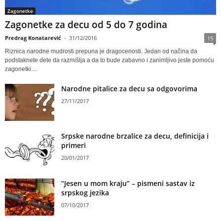
Zagonetke
Zagonetke za decu od 5 do 7 godina
Predrag Konatarević
-
31/12/2016
15
Riznica narodne mudrosti prepuna je dragocenosti. Jedan od načina da
podstaknete dete da razmišlja a da to bude zabavno i zanimljivo jeste pomoću
zagonetki....
Narodne pitalice za decu sa odgovorima
27/11/2017
Srpske narodne brzalice za decu, definicija i
primeri
20/01/2017
“Jesen u mom kraju” – pismeni sastav iz
srpskog jezika
07/10/2017