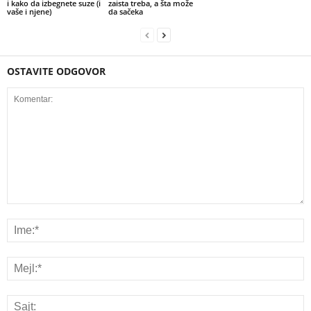
i kako da izbegnete suze (i
zaista treba, a šta može
vaše i njene)
da sačeka
OSTAVITE ODGOVOR