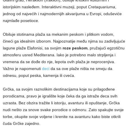
Glavni grad, Heraklion (Iraklion), obiluje kritskim kulturnim i
istorijskim nasleđem. Interaktivni muzeji, poput
Cretaquariuma
,
jednog od najvećih i najmodernijih akvarijuma u Evropi, oduševiće
najmlađe posetioce.
Obiluje stotinama plaža sa mekanim peskom i plitkom vodom,
čineći ga idealnim izborom. Najpoznatije među njima su zadivljujuće
lagune plaže Elafonisi, sa svojim
roze peskom
, pružajući egzotičnu
atmosferu usred Mediterana. Iako je potrebno malo strpljenja i
vremena da se dođe do nje, lepota ovih plaža je neprocenjiva.
Važno je napomenuti
deci
da sa ove plaže ništa ne smeju da
odnesu, poput peska, kamenja ili cveća.
Grčka, sa svojim raznolikim destinacijama koje su prilagođene
porodicama, pravo je igralište koje čeka da ga istraže deca svih
uzrasta. Bez obzira tražite li istoriju, avanturu ili opuštanje, Grčka
nudi nešto za snove svake porodice o odmoru. Zato spakujte svoje
torbe, okupite svoje voljene i krenite na avanturu kako biste otkrili
čuda Grčke zajedno.