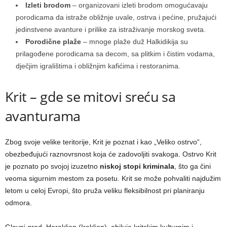
Izleti brodom
– organizovani izleti brodom omogućavaju
porodicama da istraže obližnje uvale, ostrva i pećine, pružajući
jedinstvene avanture i prilike za istraživanje morskog sveta.
Porodične plaže
– mnoge plaže duž Halkidikija su
prilagođene porodicama sa decom, sa plitkim i čistim vodama,
dječjim igralištima i obližnjim kafićima i restoranima.
Krit – gde se mitovi sreću sa
avanturama
Zbog svoje velike teritorije, Krit je poznat i kao „Veliko ostrvo“,
obezbeđujući raznovrsnost koja će zadovoljiti svakoga. Ostrvo Krit
je poznato po svojoj izuzetno
niskoj stopi kriminala
, što ga čini
veoma sigurnim mestom za posetu. Krit se može pohvaliti najdužim
letom u celoj Evropi, što pruža veliku fleksibilnost pri planiranju
odmora.