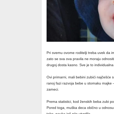
Pri svemu ovome roditelji treba uvek da i
zato se sva ova pravila ne moraju odnositi
drugoj dosta kasno. Sve je to individualna 
Ovi primarni, mali bebini zubići najčešće 
ranoj fazi razvoja bebe u stomaku majke 
zameci.
Prema statistici, kod ženskih beba zubi p
Pored toga, muška deca obično u odnosu n
tako, nauka još nije utvrdila.