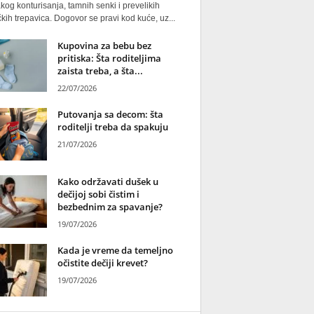
kog konturisanja, tamnih senki i prevelikih
kih trepavica. Dogovor se pravi kod kuće, uz...
Kupovina za bebu bez
pritiska: Šta roditeljima
zaista treba, a šta...
22/07/2026
Putovanja sa decom: šta
roditelji treba da spakuju
21/07/2026
Kako održavati dušek u
dečijoj sobi čistim i
bezbednim za spavanje?
19/07/2026
Kada je vreme da temeljno
očistite dečiji krevet?
19/07/2026