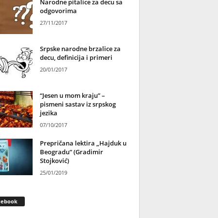
Narodne pitalice za decu sa
odgovorima
27/11/2017
Srpske narodne brzalice za
decu, definicija i primeri
20/01/2017
“Jesen u mom kraju” –
pismeni sastav iz srpskog
jezika
07/10/2017
Prepričana lektira „Hajduk u
Beogradu“ (Gradimir
Stojković)
25/01/2019
cebook