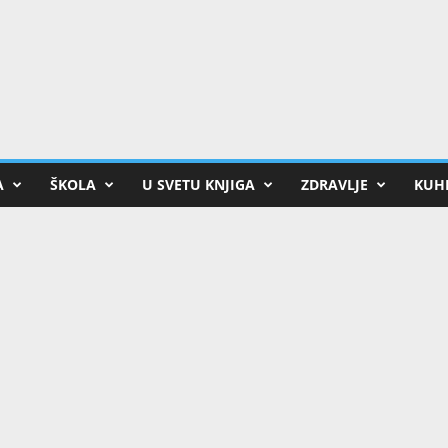
A
ŠKOLA
U SVETU KNJIGA
ZDRAVLJE
KUHI