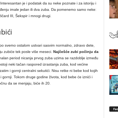
Interesantan je i podatak da su neke poznate i za istoriju i
a rođenju imale jedan ili dva zuba. Da pomenemo samo neke:
ičard III, Šekspir i mnogi drugi.
bići
po svemo ostalom ustvari sasvim normalno, zdravo dete,
ju zubiće tek posle više meseci.
Najčešće zubi počinju da
malan period nicanja prvog zuba uzima se razdoblje između
stoji neki tačan raspored izrastanja zuba, kod većine
atim i gornji centralni sekutići. Nisu retke ni bebe kod kojih
a i gornji. Tokom druge godine života, kod bebe će iznići i
očnu da se menjaju, biće ih 20.
Fa