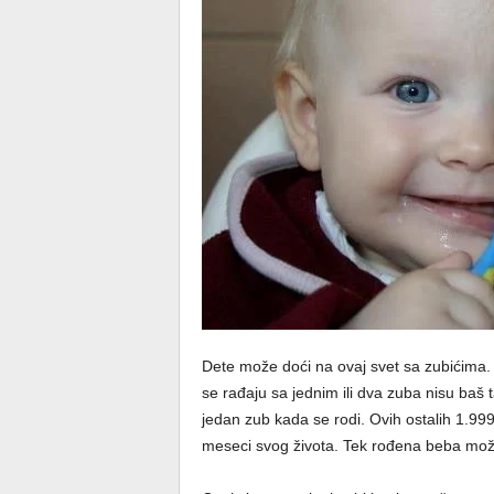
Dete može doći na ovaj svet sa zubićima. T
se rađaju sa jednim ili dva zuba nisu baš 
jedan zub kada se rodi. Ovih ostalih 1.99
meseci svog života. Tek rođena beba može i