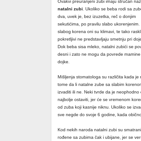
Ovakvi preuranjeni zubi imaju stručan naz
natalni zubi
. Ukoliko se beba rodi sa zubo
dva, uvek je, bez izuzetka, reč o donjim
sekutićima, po pravilu slabo ukorenjenim
slabog korena oni su klimavi, te tako raskl
pokretljivi ne predstavljaju smetnju pri doj
Dok beba sisa mleko, natalni zubići se po
desni i zato ne mogu da povrede mamine o
dojke.
Mišljenja stomatologa su različita kada je 
tome da li natalne zube sa slabim koreno
izvaditi ili ne. Neki tvrde da je neophodno
najbolje ostaviti, jer će se vremenom koren 
od zuba koji kasnije niknu. Ukoliko se izva
sve negde do svoje 6 godine, kada obično n
Kod nekih naroda natalni zubi su smatran
rođene sa zubima čak i ubijane, jer se vero