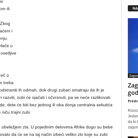
iv
NA
m ili
. Zbog
aćeni i
enju.
vlače u
setljive
reč o
Zago
m treba
Zag
 odstraniti ih odmah, dok drugi zubari smatraju da ih je
god
razviti, zubi će ojačati i očvrsnuti, pa se neće razlikovati
Predr
de, dete će biti bez jednog ili oba donja centralna sekutića
Rizni
iču trajni zubi.
Jedan
da to
i obeležjem zla. U pojedinim delovima Afrike dugo su bebe
zagone
valo da će se na taj način izbeći veliko zlo koje su zubi