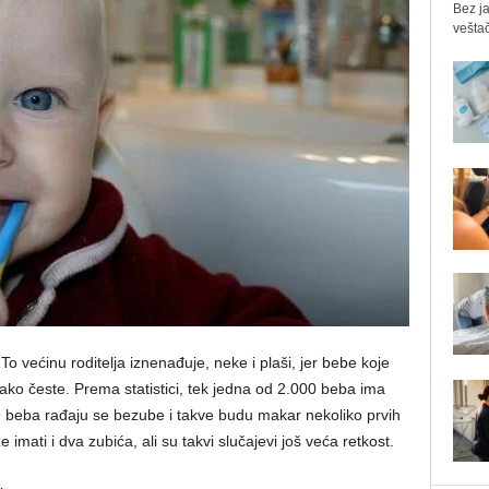
Bez ja
veštač
o većinu roditelja iznenađuje, neke i plaši, jer bebe koje
tako česte. Prema statistici, tek jedna od 2.000 beba ima
9 beba rađaju se bezube i takve budu makar nekoliko prvih
mati i dva zubića, ali su takvi slučajevi još veća retkost.