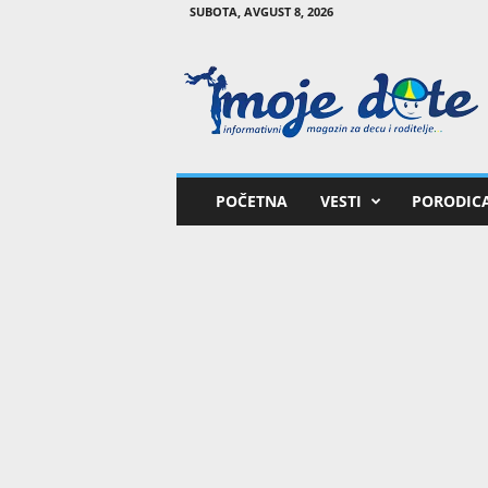
SUBOTA, AVGUST 8, 2026
M
o
j
e
d
e
t
POČETNA
VESTI
PORODIC
e