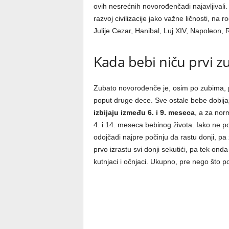
ovih nesrećnih novorođenčadi najavljivali. 
razvoj civilizacije jako važne ličnosti, n
Julije Cezar, Hanibal, Luj XIV, Napoleon, R
Kada bebi niču prvi zu
Zubato novorođenče je, osim po zubima, 
poput druge dece. Sve ostale bebe dobija
izbijaju između 6. i 9. meseca
, a za nor
4. i 14. meseca bebinog života. Iako ne po
odojčadi najpre počinju da rastu donji, pa z
prvo izrastu svi donji sekutići, pa tek ond
kutnjaci i očnjaci. Ukupno, pre nego što p