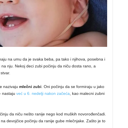
maju na umu da je svaka beba, pa tako i njihova, posebna i
 na nju. Nekoj deci zubi počinju da niču dosta rano, a
stvar.
se nazivaju
mlečni zubi
. Oni počinju da se formiraju u jako
– nastaju
već u 6. nedelji nakon začeća
, kao malecni zubni
očinju da niču nešto ranije nego kod muških novorođenčadi.
a devojčice počinju da ranije gube mlečnjake. Zašto je to