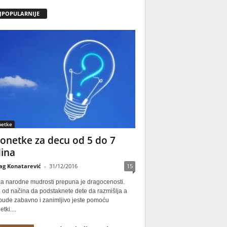
JPOPULARNIJE
netke
onetke za decu od 5 do 7
ina
ag Konatarević
-
31/12/2016
15
ca narodne mudrosti prepuna je dragocenosti.
 od načina da podstaknete dete da razmišlja a
 bude zabavno i zanimljivo jeste pomoću
tki....