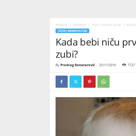
Početna
Porodica
Tatin i mamin kutak
Kada b
TATIN I MAMIN KUTAK
Kada bebi niču prvi 
zubi?
By
Predrag Konatarević
-
25/11/2016
7727