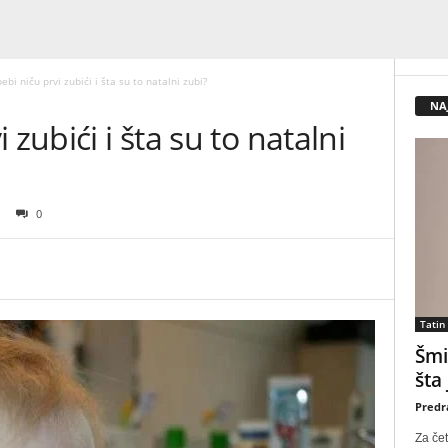
ebi niču prvi zubići i šta su to natalni zubi?
NA
zubići i šta su to natalni
0
Tatin
Šmi
šta
Predr
Za čet