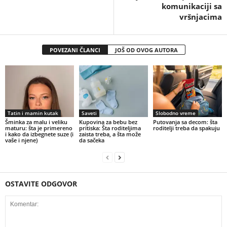
komunikaciji sa
vršnjacima
POVEZANI ČLANCI
JOŠ OD OVOG AUTORA
Tatin i mamin kutak
Saveti
Slobodno vreme
Šminka za malu i veliku
Kupovina za bebu bez
Putovanja sa decom: šta
maturu: šta je primereno
pritiska: Šta roditeljima
roditelji treba da spakuju
i kako da izbegnete suze (i
zaista treba, a šta može
vaše i njene)
da sačeka
OSTAVITE ODGOVOR