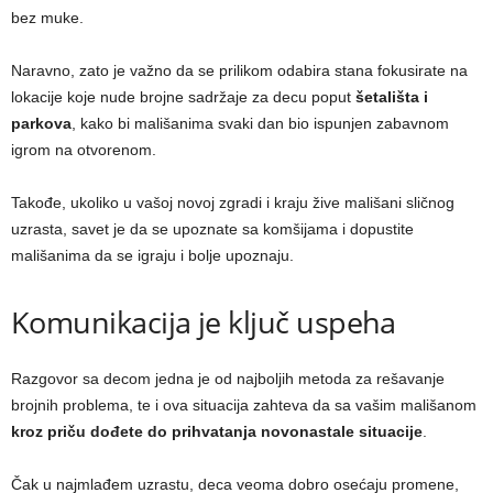
bez muke.
Naravno, zato je važno da se prilikom odabira stana fokusirate na
lokacije koje nude brojne sadržaje za decu poput
šetališta i
parkova
, kako bi mališanima svaki dan bio ispunjen zabavnom
igrom na otvorenom.
Takođe, ukoliko u vašoj novoj zgradi i kraju žive mališani sličnog
uzrasta, savet je da se upoznate sa komšijama i dopustite
mališanima da se igraju i bolje upoznaju.
Komunikacija je ključ uspeha
Razgovor sa decom jedna je od najboljih metoda za rešavanje
brojnih problema, te i ova situacija zahteva da sa vašim mališanom
kroz priču dođete do prihvatanja novonastale situacije
.
Čak u najmlađem uzrastu, deca veoma dobro osećaju promene,