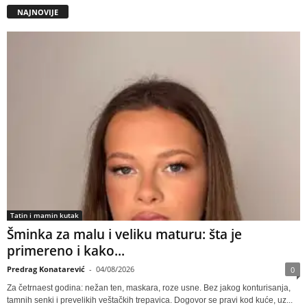
NAJNOVIJE
Tatin i mamin kutak
Šminka za malu i veliku maturu: šta je
primereno i kako...
Predrag Konatarević
-
04/08/2026
0
Za četrnaest godina: nežan ten, maskara, roze usne. Bez jakog konturisanja,
tamnih senki i prevelikih veštačkih trepavica. Dogovor se pravi kod kuće, uz...