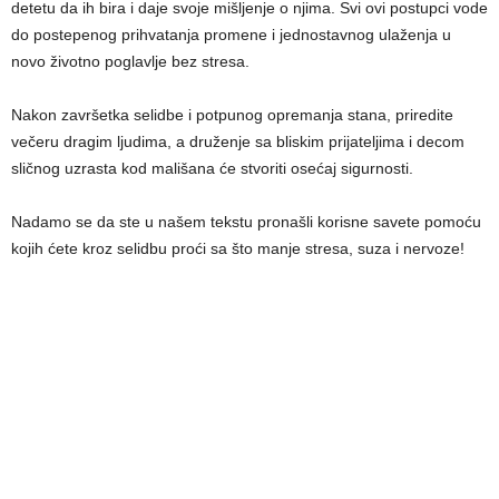
detetu da ih bira i daje svoje mišljenje o njima. Svi ovi postupci vode
do postepenog prihvatanja promene i jednostavnog ulaženja u
novo životno poglavlje bez stresa.
Nakon završetka selidbe i potpunog opremanja stana, priredite
večeru dragim ljudima, a druženje sa bliskim prijateljima i decom
sličnog uzrasta kod mališana će stvoriti osećaj sigurnosti.
Nadamo se da ste u našem tekstu pronašli korisne savete pomoću
kojih ćete kroz selidbu proći sa što manje stresa, suza i nervoze!