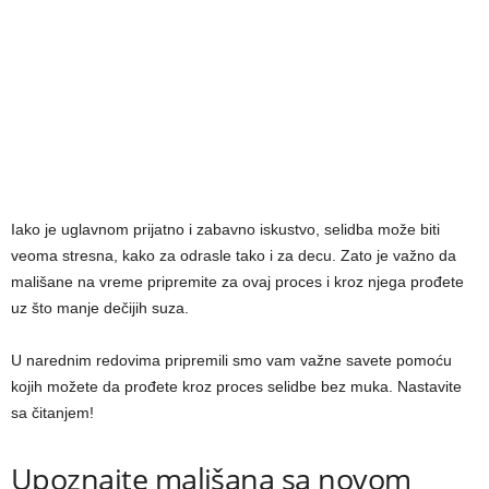
Iako je uglavnom prijatno i zabavno iskustvo, selidba može biti
veoma stresna, kako za odrasle tako i za decu. Zato je važno da
mališane na vreme pripremite za ovaj proces i kroz njega prođete
uz što manje dečijih suza.
U narednim redovima pripremili smo vam važne savete pomoću
kojih možete da prođete kroz proces selidbe bez muka. Nastavite
sa čitanjem!
Upoznajte mališana sa novom