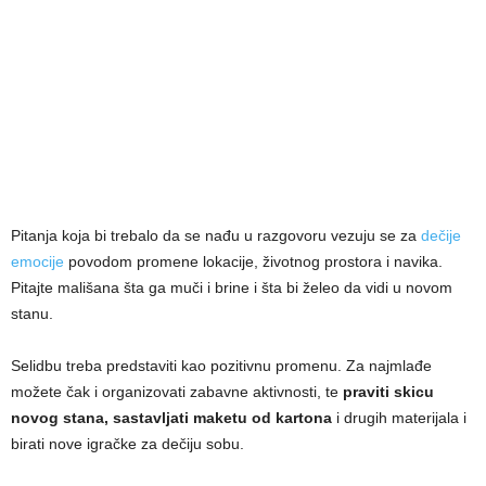
Pitanja koja bi trebalo da se nađu u razgovoru vezuju se za
dečije
emocije
povodom promene lokacije, životnog prostora i navika.
Pitajte mališana šta ga muči i brine i šta bi želeo da vidi u novom
stanu.
Selidbu treba predstaviti kao pozitivnu promenu. Za najmlađe
možete čak i organizovati zabavne aktivnosti, te
praviti skicu
novog stana, sastavljati maketu od kartona
i drugih materijala i
birati nove igračke za dečiju sobu.