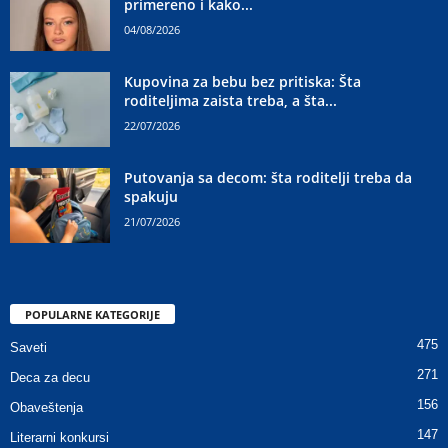
primereno i kako...
04/08/2026
Kupovina za bebu bez pritiska: Šta
roditeljima zaista treba, a šta...
22/07/2026
Putovanja sa decom: šta roditelji treba da
spakuju
21/07/2026
POPULARNE KATEGORIJE
475
Saveti
271
Deca za decu
156
Obaveštenja
147
Literarni konkursi