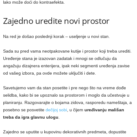
lako može doći do kontraefekta.
Zajedno uredite novi prostor
Na red je došao poslednji korak – useljenje u novi stan.
Sada su pred vama neotpakovane kutije i prostor koji treba urediti.
Uređenje stana je izazovan zadatak i mnogi se odlučuju da
angažuju dizajnera enterijera, ipak neki segmenti uređenja zavise
od vašeg izbora, pa ovde možete uključiti i dete.
Savetujemo vam da stan posetite i pre nego što na vreme dođe
selidba, kako bi se upoznalo sa prostorom i moglo da učestvuje u
planiranju. Razgovarajte o bojama zidova, rasporedu nameštaja, a
posebno se posvetite
dečijoj sobi
, u čijem
uređivanju mališan
treba da igra glavnu ulogu
.
Zajedno se uputite u kupovinu dekorativnih predmeta, dopustite