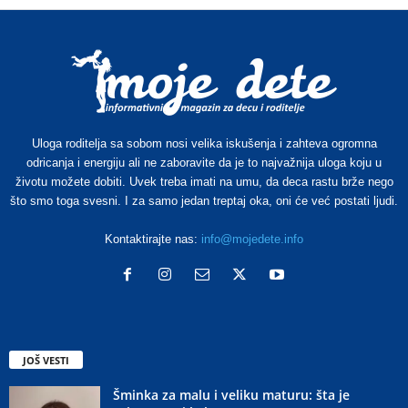
Uloga roditelja sa sobom nosi velika iskušenja i zahteva ogromna
odricanja i energiju ali ne zaboravite da je to najvažnija uloga koju u
životu možete dobiti. Uvek treba imati na umu, da deca rastu brže nego
što smo toga svesni. I za samo jedan treptaj oka, oni će već postati ljudi.
Kontaktirajte nas:
info@mojedete.info
JOŠ VESTI
Šminka za malu i veliku maturu: šta je