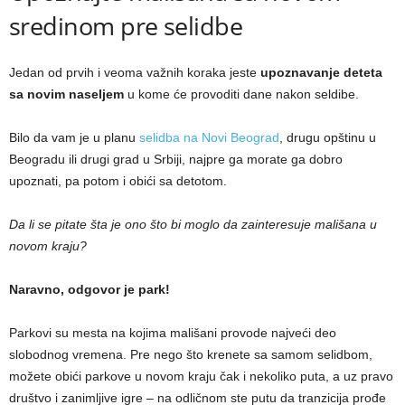
sredinom pre selidbe
Jedan od prvih i veoma važnih koraka jeste
upoznavanje deteta
sa novim naseljem
u kome će provoditi dane nakon seldibe.
Bilo da vam je u planu
selidba na Novi Beograd
, drugu opštinu u
Beogradu ili drugi grad u Srbiji, najpre ga morate ga dobro
upoznati, pa potom i obići sa detotom.
Da li se pitate šta je ono što bi moglo da zainteresuje mališana u
novom kraju?
Naravno, odgovor je park!
Parkovi su mesta na kojima mališani provode najveći deo
slobodnog vremena. Pre nego što krenete sa samom selidbom,
možete obići parkove u novom kraju čak i nekoliko puta, a uz pravo
društvo i zanimljive igre – na odličnom ste putu da tranzicija prođe