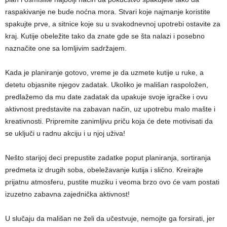
raspakivanje ne bude noćna mora. Stvari koje najmanje koristite
spakujte prve, a sitnice koje su u svakodnevnoj upotrebi ostavite za
kraj. Kutije obeležite tako da znate gde se šta nalazi i posebno
naznačite one sa lomljivim sadržajem.
Kada je planiranje gotovo, vreme je da uzmete kutije u ruke, a
detetu objasnite njegov zadatak. Ukoliko je mališan raspoložen,
predlažemo da mu date zadatak da upakuje svoje igračke i ovu
aktivnost predstavite na zabavan način, uz upotrebu malo mašte i
kreativnosti. Pripremite zanimljivu priču koja će dete motivisati da
se uključi u radnu akciju i u njoj uživa!
Nešto starijoj deci prepustite zadatke poput planiranja, sortiranja
predmeta iz drugih soba, obeležavanje kutija i slično. Kreirajte
prijatnu atmosferu, pustite muziku i veoma brzo ovo će vam postati
izuzetno zabavna zajednička aktivnost!
U slučaju da mališan ne želi da učestvuje, nemojte ga forsirati, jer