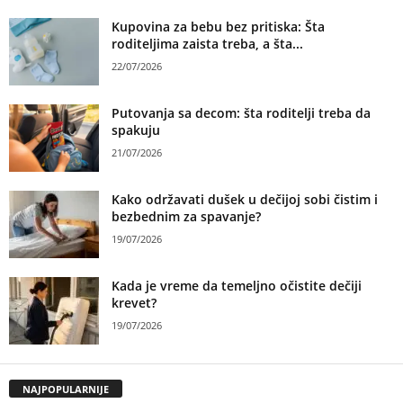
Kupovina za bebu bez pritiska: Šta
roditeljima zaista treba, a šta...
22/07/2026
Putovanja sa decom: šta roditelji treba da
spakuju
21/07/2026
Kako održavati dušek u dečijoj sobi čistim i
bezbednim za spavanje?
19/07/2026
Kada je vreme da temeljno očistite dečiji
krevet?
19/07/2026
NAJPOPULARNIJE