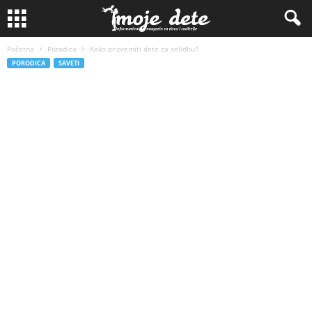
Početna
Porodica
Kako pripremiti dete za selidbu?
PORODICA
SAVETI