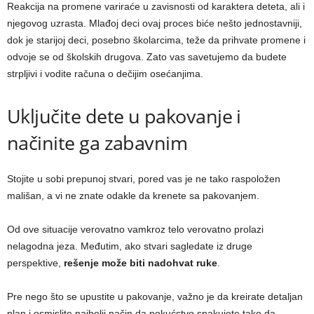
Reakcija na promene variraće u zavisnosti od karaktera deteta, ali i
njegovog uzrasta. Mlađoj deci ovaj proces biće nešto jednostavniji,
dok je starijoj deci, posebno školarcima, teže da prihvate promene i
odvoje se od školskih drugova. Zato vas savetujemo da budete
strpljivi i vodite računa o dečijim osećanjima.
Uključite dete u pakovanje i
načinite ga zabavnim
Stojite u sobi prepunoj stvari, pored vas je ne tako raspoložen
mališan, a vi ne znate odakle da krenete sa pakovanjem.
Od ove situacije verovatno vamkroz telo verovatno prolazi
nelagodna jeza. Međutim, ako stvari sagledate iz druge
perspektive,
rešenje može biti nadohvat ruke
.
Pre nego što se upustite u pakovanje, važno je da kreirate detaljan
plan i osmislite najbolji način da pokućstvo spakujete tako da