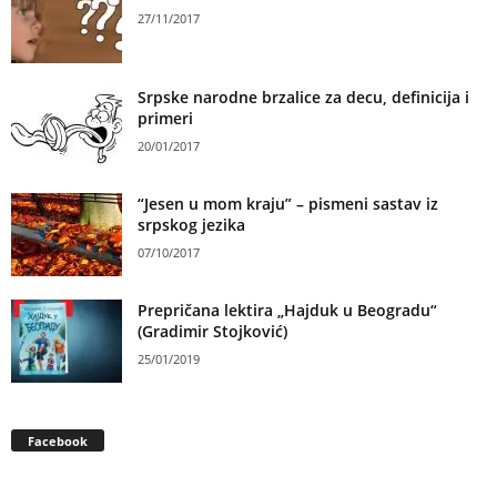
27/11/2017
Srpske narodne brzalice za decu, definicija i
primeri
20/01/2017
“Jesen u mom kraju” – pismeni sastav iz
srpskog jezika
07/10/2017
Prepričana lektira „Hajduk u Beogradu“
(Gradimir Stojković)
25/01/2019
Facebook