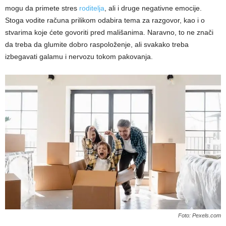
mogu da primete stres
roditelja
, ali i druge negativne emocije.
Stoga vodite računa prilikom odabira tema za razgovor, kao i o
stvarima koje ćete govoriti pred mališanima. Naravno, to ne znači
da treba da glumite dobro raspoloženje, ali svakako treba
izbegavati galamu i nervozu tokom pakovanja.
Foto: Pexels.com