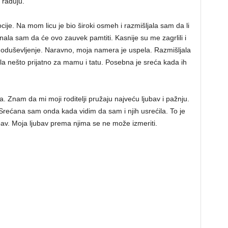
 raduju.
cije. Na mom licu je bio široki osmeh i razmišljala sam da li
nala sam da će ovo zauvek pamtiti. Kasnije su me zagrlili i
 i oduševljenje. Naravno, moja namera je uspela. Razmišljala
a nešto prijatno za mamu i tatu. Posebna je sreća kada ih
a. Znam da mi moji roditelji pružaju najveću ljubav i pažnju.
 Srećana sam onda kada vidim da sam i njih usrećila. To je
bav. Moja ljubav prema njima se ne može izmeriti.