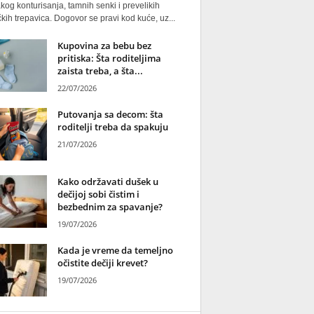
kog konturisanja, tamnih senki i prevelikih
kih trepavica. Dogovor se pravi kod kuće, uz...
Kupovina za bebu bez
pritiska: Šta roditeljima
zaista treba, a šta...
22/07/2026
Putovanja sa decom: šta
roditelji treba da spakuju
21/07/2026
Kako održavati dušek u
dečijoj sobi čistim i
bezbednim za spavanje?
19/07/2026
Kada je vreme da temeljno
očistite dečiji krevet?
19/07/2026