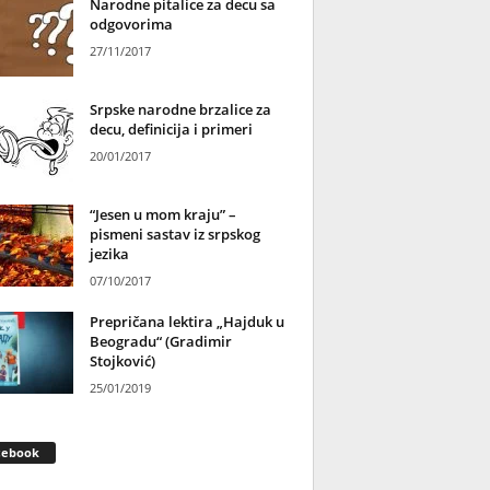
Narodne pitalice za decu sa
odgovorima
27/11/2017
Srpske narodne brzalice za
decu, definicija i primeri
20/01/2017
“Jesen u mom kraju” –
pismeni sastav iz srpskog
jezika
07/10/2017
Prepričana lektira „Hajduk u
Beogradu“ (Gradimir
Stojković)
25/01/2019
cebook