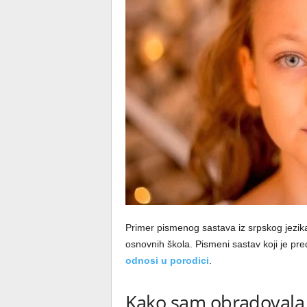
Primer pismenog sastava iz srpskog jezik
osnovnih škola. Pismeni sastav koji je p
odnosi u porodici
.
Kako sam obradovala