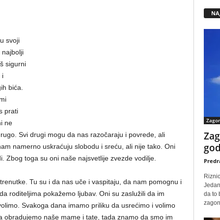
NA
u svoji
 najbolji
š sigurni
 i
ih bića.
 mi
 prati
Zago
ni ne
Zag
 drugo. Svi drugi mogu da nas razočaraju i povrede, ali
god
nam namerno uskraćuju slobodu i sreću, ali nije tako. Oni
di. Zbog toga su oni naše najsvetlije zvezde vodilje.
Predr
Rizni
 trenutke. Tu su i da nas uče i vaspitaju, da nam pomognu i
Jedan
a roditeljima pokažemo ljubav. Oni su zaslužili da im
da to
zagone
 volimo. Svakoga dana imamo priliku da usrećimo i volimo
da obradujemo naše mame i tate, tada znamo da smo im