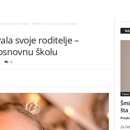
vala svoje roditelje – Pismeni sastav za osnovnu školu
NA
a svoje roditelje –
 osnovnu školu
0
Tatin
Šmi
šta
Predr
Za čet