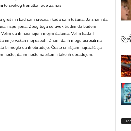
ni to svakog trenutka rade za nas.
ada grešim i kad sam srećna i kada sam tužana. Ja znam da
ćana i ispunjena. Zbog toga se uvek trudim da budem
i. Volim da ih nasmejem mojim šalama. Volim kada ih
a im je važan moj uspeh. Znam da ih mogu usrećiti na
o bi moglo da ih obraduje. Često smišljam najrazličitija
 nešto, da im nešto napišem i tako ih obradujem.
Fa