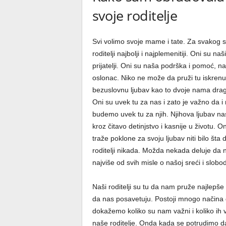
svoje roditelje
Svi volimo svoje mame i tate. Za svakog s
roditelji najbolji i najplemenitiji. Oni su naši
prijatelji. Oni su naša podrška i pomoć, na
oslonac. Niko ne može da pruži tu iskrenu
bezuslovnu ljubav kao to dvoje nama drag
Oni su uvek tu za nas i zato je važno da i
budemo uvek tu za njih. Njihova ljubav nas
kroz čitavo detinjstvo i kasnije u životu. O
traže poklone za svoju ljubav niti bilo šta
roditelji nikada. Možda nekada deluje da 
najviše od svih misle o našoj sreći i slobo
Naši roditelji su tu da nam pruže najlepše
da nas posavetuju. Postoji mnogo načina d
dokažemo koliko su nam važni i koliko ih
naše roditelje. Onda kada se potrudimo 