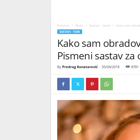
Početna
Škola
Sastavi - teme
Kako sam obrado
SASTAVI - TEME
Kako sam obradoval
Pismeni sastav za
By
Predrag Konatarević
-
05/04/2018
8781