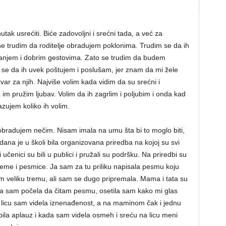
ak usrećiti. Biće zadovoljni i srećni tada, a već za
 ne trudim da roditelje obradujem poklonima. Trudim se da ih
anjem i dobrim gestovima. Zato se trudim da budem
m se da ih uvek poštujem i poslušam, jer znam da mi žele
ar za njih. Najviše volim kada vidim da su srećni i
 im pružim ljubav. Volim da ih zagrlim i poljubim i onda kad
zujem koliko ih volim.
obradujem nečim. Nisam imala na umu šta bi to moglo biti,
dana je u školi bila organizovana priredba na kojoj su svi
 učenici su bili u publici i pružali su podršku. Na priredbi su
, teme i pesmice. Ja sam za tu priliku napisala pesmu koju
am veliku tremu, ali sam se dugo pripremala. Mama i tata su
 Kada sam počela da čitam pesmu, osetila sam kako mi glas
m licu sam videla iznenađenost, a na maminom čak i jednu
ila aplauz i kada sam videla osmeh i sreću na licu meni