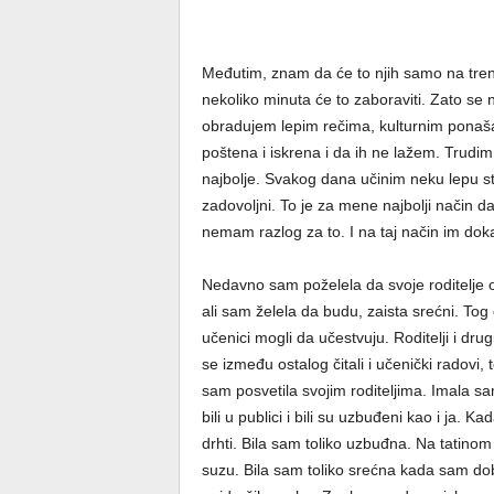
Međutim, znam da će to njih samo na trenut
nekoliko minuta će to zaboraviti. Zato se
obradujem lepim rečima, kulturnim ponaš
poštena i iskrena i da ih ne lažem. Trudi
najbolje. Svakog dana učinim neku lepu stv
zadovoljni. To je za mene najbolji način da
nemam razlog za to. I na taj način im doka
Nedavno sam poželela da svoje roditelje 
ali sam želela da budu, zaista srećni. Tog 
učenici mogli da učestvuju. Roditelji i drugi
se između ostalog čitali i učenički radovi
sam posvetila svojim roditeljima. Imala s
bili u publici i bili su uzbuđeni kao i ja.
drhti. Bila sam toliko uzbuđna. Na tatino
suzu. Bila sam toliko srećna kada sam dob