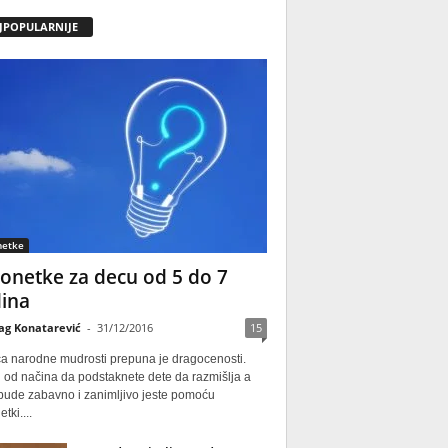
JPOPULARNIJE
netke
onetke za decu od 5 do 7
ina
ag Konatarević
-
31/12/2016
15
ca narodne mudrosti prepuna je dragocenosti.
 od načina da podstaknete dete da razmišlja a
 bude zabavno i zanimljivo jeste pomoću
tki....