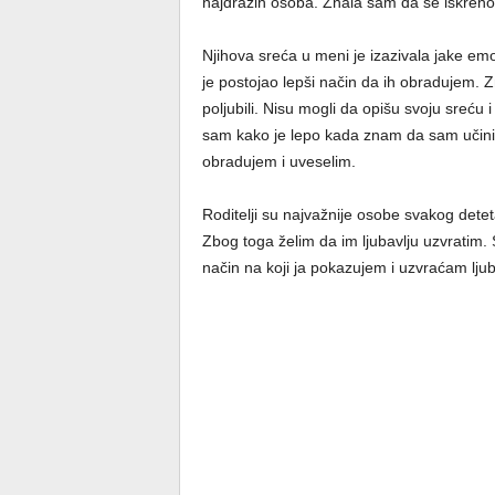
najdražih osoba. Znala sam da se iskreno
Njihova sreća u meni je izazivala jake emo
je postojao lepši način da ih obradujem. Z
poljubili. Nisu mogli da opišu svoju sreću
sam kako je lepo kada znam da sam učinil
obradujem i uveselim.
Roditelji su najvažnije osobe svakog detet
Zbog toga želim da im ljubavlju uzvratim.
način na koji ja pokazujem i uzvraćam lju