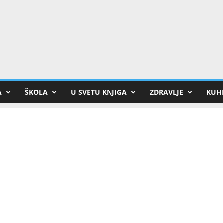
A
ŠKOLA
U SVETU KNJIGA
ZDRAVLJE
KUHI