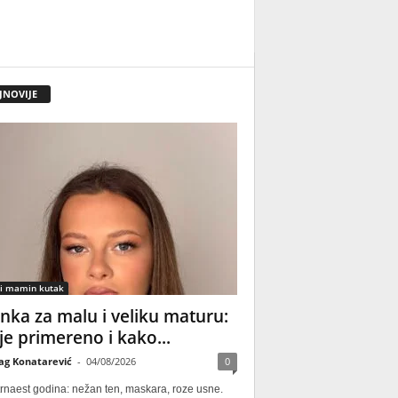
JNOVIJE
 i mamin kutak
nka za malu i veliku maturu:
 je primereno i kako...
ag Konatarević
-
04/08/2026
0
rnaest godina: nežan ten, maskara, roze usne.