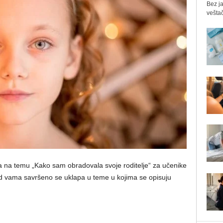
Bez ja
veštač
a na temu „Kako sam obradovala svoje roditelje“ za učenike
red vama savršeno se uklapa u teme u kojima se opisuju