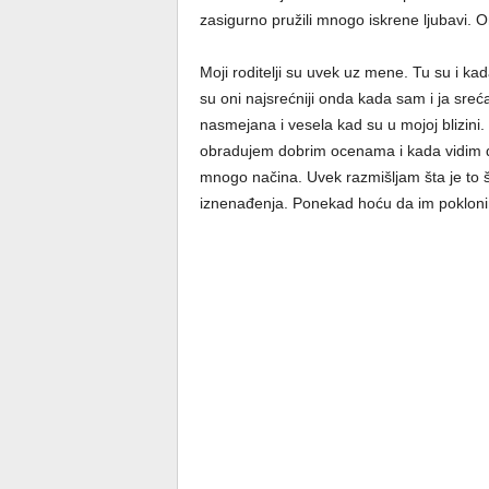
zasigurno pružili mnogo iskrene ljubavi. O
Moji roditelji su uvek uz mene. Tu su i k
su oni najsrećniji onda kada sam i ja sre
nasmejana i vesela kad su u mojoj blizin
obradujem dobrim ocenama i kada vidim d
mnogo načina. Uvek razmišljam šta je to št
iznenađenja. Ponekad hoću da im poklonim