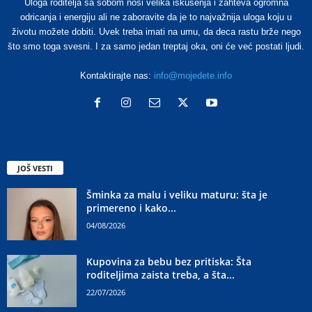
Uloga roditelja sa sobom nosi velika iskušenja i zahteva ogromna
odricanja i energiju ali ne zaboravite da je to najvažnija uloga koju u
životu možete dobiti. Uvek treba imati na umu, da deca rastu brže nego
što smo toga svesni. I za samo jedan treptaj oka, oni će već postati ljudi.
Kontaktirajte nas:
info@mojedete.info
JOŠ VESTI
Šminka za malu i veliku maturu: šta je
primereno i kako...
04/08/2026
Kupovina za bebu bez pritiska: Šta
roditeljima zaista treba, a šta...
22/07/2026