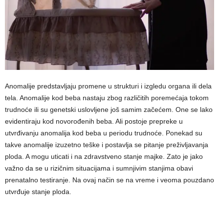
Anomalije predstavljaju promene u strukturi i izgledu organa ili dela
tela. Anomalije kod beba nastaju zbog različitih poremećaja tokom
trudnoće ili su genetski uslovljene još samim začećem. One se lako
evidentiraju kod novorođenih beba. Ali postoje prepreke u
utvrđivanju anomalija kod beba u periodu trudnoće. Ponekad su
takve anomalije izuzetno teške i postavlja se pitanje preživljavanja
ploda. A mogu uticati i na zdravstveno stanje majke. Zato je jako
važno da se u rizičnim situacijama i sumnjivim stanjima obavi
prenatalno testiranje. Na ovaj način se na vreme i veoma pouzdano
utvrđuje stanje ploda.