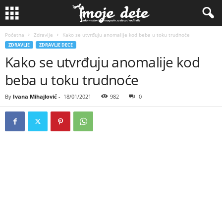
Početna
Zdravlje
Kako se utvrđuju anomalije kod beba u toku trudnoće
ZDRAVLJE
ZDRAVLJE DECE
Kako se utvrđuju anomalije kod
beba u toku trudnoće
By
Ivana Mihajlović
-
18/01/2021
982
0