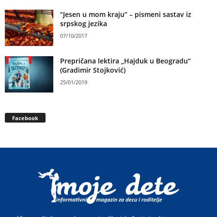
“Jesen u mom kraju” – pismeni sastav iz
srpskog jezika
07/10/2017
Prepričana lektira „Hajduk u Beogradu“
(Gradimir Stojković)
25/01/2019
Facebook