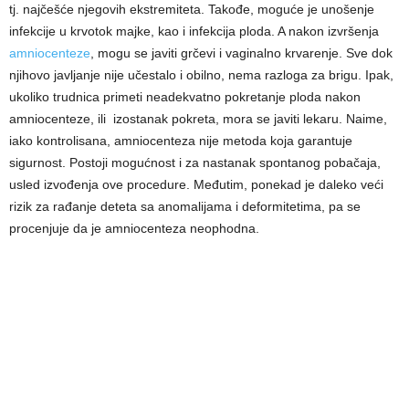
tj. najčešće njegovih ekstremiteta. Takođe, moguće je unošenje
infekcije u krvotok majke, kao i infekcija ploda. A nakon izvršenja
amniocenteze
, mogu se javiti grčevi i vaginalno krvarenje. Sve dok
njihovo javljanje nije učestalo i obilno, nema razloga za brigu. Ipak,
ukoliko trudnica primeti neadekvatno pokretanje ploda nakon
amniocenteze, ili izostanak pokreta, mora se javiti lekaru. Naime,
iako kontrolisana, amniocenteza nije metoda koja garantuje
sigurnost. Postoji mogućnost i za nastanak spontanog pobačaja,
usled izvođenja ove procedure. Međutim, ponekad je daleko veći
rizik za rađanje deteta sa anomalijama i deformitetima, pa se
procenjuje da je amniocenteza neophodna.