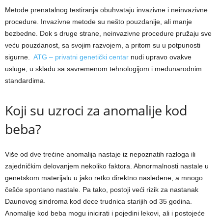
Metode prenatalnog testiranja obuhvataju invazivne i neinvazivne
procedure. Invazivne metode su nešto pouzdanije, ali manje
bezbedne. Dok s druge strane, neinvazivne procedure pružaju sve
veću pouzdanost, sa svojim razvojem, a pritom su u potpunosti
sigurne.
ATG – privatni genetički centar
nudi upravo ovakve
usluge, u skladu sa savremenom tehnologijom i međunarodnim
standardima.
Koji su uzroci za anomalije kod
beba?
Više od dve trećine anomalija nastaje iz nepoznatih razloga ili
zajedničkim delovanjem nekoliko faktora. Abnormalnosti nastale u
genetskom materijalu u jako retko direktno nasleđene, a mnogo
češće spontano nastale. Pa tako, postoji veći rizik za nastanak
Daunovog sindroma kod dece trudnica starijih od 35 godina.
Anomalije kod beba mogu inicirati i pojedini lekovi, ali i postojeće