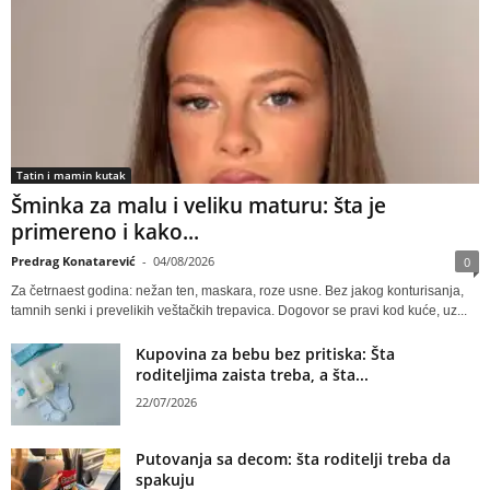
Tatin i mamin kutak
Šminka za malu i veliku maturu: šta je
primereno i kako...
Predrag Konatarević
-
04/08/2026
0
Za četrnaest godina: nežan ten, maskara, roze usne. Bez jakog konturisanja,
tamnih senki i prevelikih veštačkih trepavica. Dogovor se pravi kod kuće, uz...
Kupovina za bebu bez pritiska: Šta
roditeljima zaista treba, a šta...
22/07/2026
Putovanja sa decom: šta roditelji treba da
spakuju