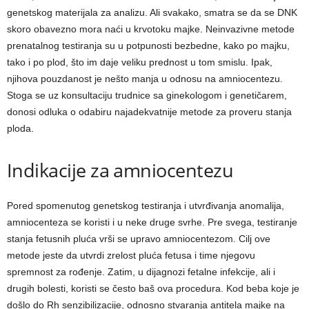
genetskog materijala za analizu. Ali svakako, smatra se da se DNK
skoro obavezno mora naći u krvotoku majke. Neinvazivne metode
prenatalnog testiranja su u potpunosti bezbedne, kako po majku,
tako i po plod, što im daje veliku prednost u tom smislu. Ipak,
njihova pouzdanost je nešto manja u odnosu na amniocentezu.
Stoga se uz konsultaciju trudnice sa ginekologom i genetičarem,
donosi odluka o odabiru najadekvatnije metode za proveru stanja
ploda.
Indikacije za amniocentezu
Pored spomenutog genetskog testiranja i utvrđivanja anomalija,
amniocenteza se koristi i u neke druge svrhe. Pre svega, testiranje
stanja fetusnih pluća vrši se upravo amniocentezom. Cilj ove
metode jeste da utvrdi zrelost pluća fetusa i time njegovu
spremnost za rođenje. Zatim, u dijagnozi fetalne infekcije, ali i
drugih bolesti, koristi se često baš ova procedura. Kod beba koje je
došlo do Rh senzibilizacije, odnosno stvaranja antitela majke na