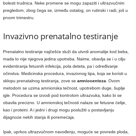
bolesti trudnica. Neke promene se mogu zapaziti i ultrazvučnim
pregledom, zbog čega se, između ostalog, on rutinski i radi, još u
prvom trimestru.
Invazivno prenatalno testiranje
Prenatalno testiranje najčešće služi da utvrdi anomalije kod beba,
mada to nije njegova jedina upotreba. Naime, obavlja se i u cilju
evidentiranja fetusnih infekcija, pola deteta, pa i određivanje
očinstva. Medicinska procedura, invazivnog tipa, koja se koristi u
sklopu prenatalnog testiranja, zove se
amniocenteza
. Ovom
metodom se uzima amnionska tečnost, upotrebom duge, šuplje
igle. Procedura se izvodi pod kontrolom ultrazvuka, kako bi se
obavila precizno. U amnionskoj tečnosti nalaze se fetusne ćelije,
kao i proteini. A i jedni i drugi mogu poslužiti u postavljanju
dijagnoze nekih stanja ili poremećaja.
Ipak, uprkos ultrazvučnom navođenju, moguće se povrede ploda,