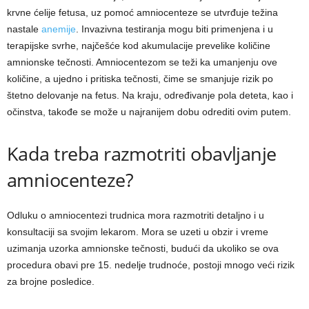
krvne ćelije fetusa, uz pomoć amniocenteze se utvrđuje težina
nastale
anemije
. Invazivna testiranja mogu biti primenjena i u
terapijske svrhe, najčešće kod akumulacije prevelike količine
amnionske tečnosti. Amniocentezom se teži ka umanjenju ove
količine, a ujedno i pritiska tečnosti, čime se smanjuje rizik po
štetno delovanje na fetus. Na kraju, određivanje pola deteta, kao i
očinstva, takođe se može u najranijem dobu odrediti ovim putem.
Kada treba razmotriti obavljanje
amniocenteze?
Odluku o amniocentezi trudnica mora razmotriti detaljno i u
konsultaciji sa svojim lekarom. Mora se uzeti u obzir i vreme
uzimanja uzorka amnionske tečnosti, budući da ukoliko se ova
procedura obavi pre 15. nedelje trudnoće, postoji mnogo veći rizik
za brojne posledice.