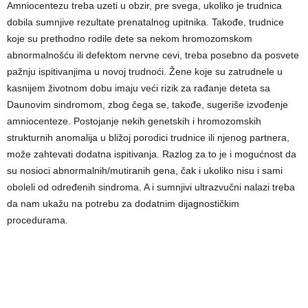
Amniocentezu treba uzeti u obzir, pre svega, ukoliko je trudnica
dobila sumnjive rezultate prenatalnog upitnika. Takođe, trudnice
koje su prethodno rodile dete sa nekom hromozomskom
abnormalnošću ili defektom nervne cevi, treba posebno da posvete
pažnju ispitivanjima u novoj trudnoći. Žene koje su zatrudnele u
kasnijem životnom dobu imaju veći rizik za rađanje deteta sa
Daunovim sindromom, zbog čega se, takođe, sugeriše izvođenje
amniocenteze. Postojanje nekih genetskih i hromozomskih
strukturnih anomalija u bližoj porodici trudnice ili njenog partnera,
može zahtevati dodatna ispitivanja. Razlog za to je i mogućnost da
su nosioci abnormalnih/mutiranih gena, čak i ukoliko nisu i sami
oboleli od određenih sindroma. A i sumnjivi ultrazvučni nalazi treba
da nam ukažu na potrebu za dodatnim dijagnostičkim
procedurama.