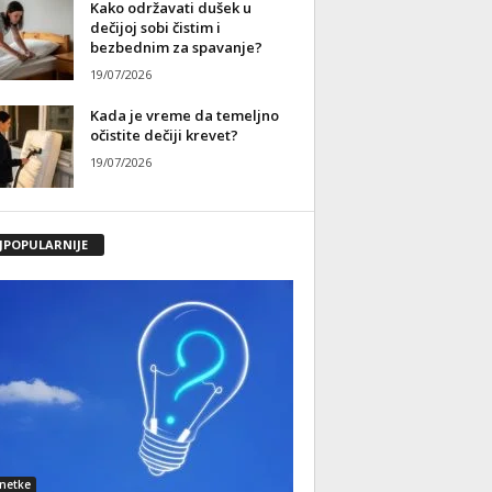
Kako održavati dušek u
dečijoj sobi čistim i
bezbednim za spavanje?
19/07/2026
Kada je vreme da temeljno
očistite dečiji krevet?
19/07/2026
JPOPULARNIJE
netke