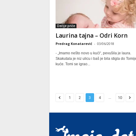
Dečije priče
Laurina tajna – Odri Korn
Predrag Konatarević
-
03/06/2018
- „Imamo nešto novo u kući“, pevušila je laura.
Skakutala je niz ulicu i baš je bila stigla do Tomi
kuće. Tomi se igrao...
...
1
2
3
4
10