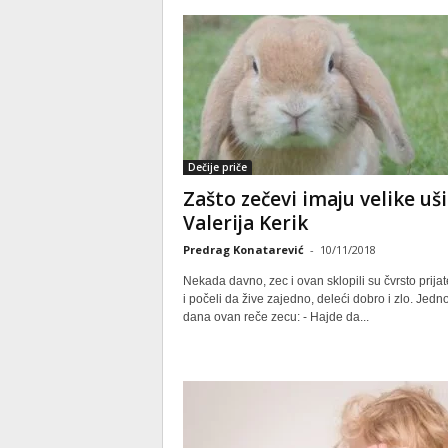
Dečije priče
Zašto zečevi imaju velike uši
Valerija Kerik
Predrag Konatarević
-
10/11/2018
Nekada davno, zec i ovan sklopili su čvrsto prijat
i počeli da žive zajedno, deleći dobro i zlo. Jedn
dana ovan reče zecu: - Hajde da...