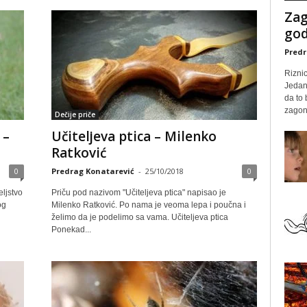
Zag
god
Predr
Rizni
Jedan
da to
zagone
Dečije priče
 –
Učitelјeva ptica – Milenko
Ratković
0
Predrag Konatarević
-
25/10/2018
0
eljstvo
Priču pod nazivom "Učiteljeva ptica" napisao je
og
Milenko Ratković. Po nama je veoma lepa i poučna i
želimo da je podelimo sa vama. Učitelјeva ptica
Ponekad...