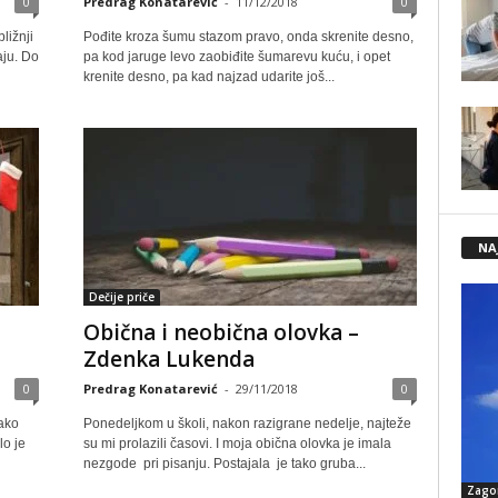
0
Predrag Konatarević
-
11/12/2018
0
ližnji
Pođite kroza šumu stazom pravo, onda skrenite desno,
aju. Do
pa kod jaruge levo zaobiđite šumarevu kuću, i opet
krenite desno, pa kad najzad udarite još...
NA
Dečije priče
Obična i neobična olovka –
Zdenka Lukenda
0
Predrag Konatarević
-
29/11/2018
0
tako
Ponedeljkom u školi, nakon razigrane nedelje, najteže
lo je
su mi prolazili časovi. I moja obična olovka je imala
nezgode pri pisanju. Postajala je tako gruba...
Zago