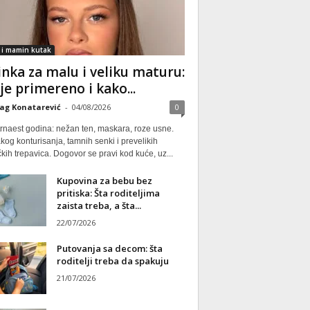
 i mamin kutak
nka za malu i veliku maturu:
 je primereno i kako...
ag Konatarević
-
04/08/2026
0
rnaest godina: nežan ten, maskara, roze usne.
kog konturisanja, tamnih senki i prevelikih
kih trepavica. Dogovor se pravi kod kuće, uz...
Kupovina za bebu bez
pritiska: Šta roditeljima
zaista treba, a šta...
22/07/2026
Putovanja sa decom: šta
roditelji treba da spakuju
21/07/2026