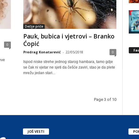
Dečije priče
Pauk, bubica i vjetrovi – Branko
Ćopić
0
Fa
Predrag Konatarević
-
22/05/2018
0
jeve
Ispod niske strehe jednog starog hambara, tamo gdje
se čak ni vjetar ne sjeti da češće zaviri, stao je da plete
mrežu jedan stari...
Page 3 of 10
JOŠ VESTI
PO