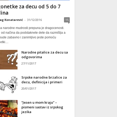
onetke za decu od 5 do 7
ina
ag Konatarević
-
31/12/2016
15
ca narodne mudrosti prepuna je dragocenosti.
 od načina da podstaknete dete da razmišlja a
 bude zabavno i zanimljivo jeste pomoću
tki....
Narodne pitalice za decu sa
odgovorima
27/11/2017
Srpske narodne brzalice za
decu, definicija i primeri
20/01/2017
“Jesen u mom kraju” –
pismeni sastav iz srpskog
jezika