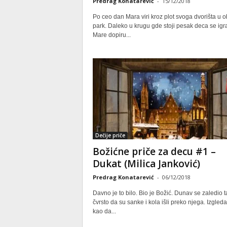
Predrag Konatarević
-
15/12/2018
Po ceo dan Mara viri kroz plot svoga dvorišta u ob
park. Daleko u krugu gde stoji pesak deca se igr
Mare dopiru...
Dečije priče
Božićne priče za decu #1 –
Dukat (Milica Janković)
Predrag Konatarević
-
06/12/2018
Davno je to bilo. Bio je Božić. Dunav se zaledio 
čvrsto da su sanke i kola išli preko njega. Izgleda
kao da...