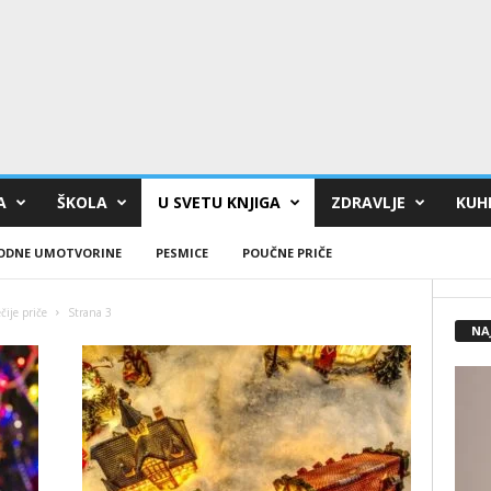
A
ŠKOLA
U SVETU KNJIGA
ZDRAVLJE
KUHI
ODNE UMOTVORINE
PESMICE
POUČNE PRIČE
čije priče
Strana 3
NA