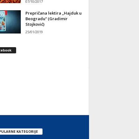
07/10/2017
Prepričana lektira „Hajduk u
Beogradu“ (Gradimir
Stojković)
25/01/2019
cebook
PULARNE KATEGORIJE