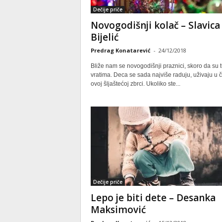
Dečije priče
Novogodišnji kolač – Slavica
Bijelić
Predrag Konatarević
-
24/12/2018
Bliže nam se novogodišnji praznici, skoro da su 
vratima. Deca se sada najviše raduju, uživaju u č
ovoj šljaštećoj zbrci. Ukoliko ste...
Dečije priče
Lepo je biti dete – Desanka
Maksimović