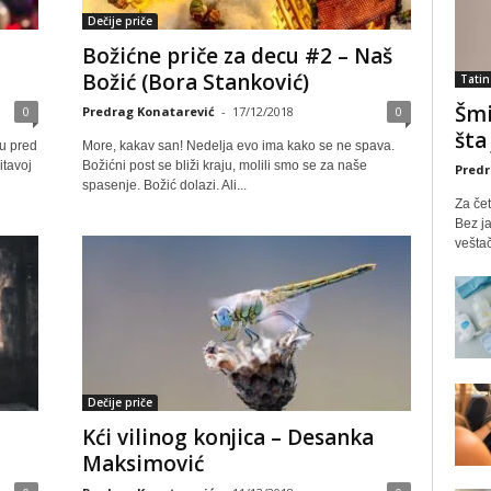
Dečije priče
Božićne priče za decu #2 – Naš
Božić (Bora Stanković)
Tatin
Šmi
0
Predrag Konatarević
-
17/12/2018
0
šta
tu pred
More, kakav san! Nedelјa evo ima kako se ne spava.
itavoj
Božićni post se bliži kraju, molili smo se za naše
Predr
spasenje. Božić dolazi. Ali...
Za čet
Bez ja
veštač
Dečije priče
Kći vilinog konjica – Desanka
Maksimović