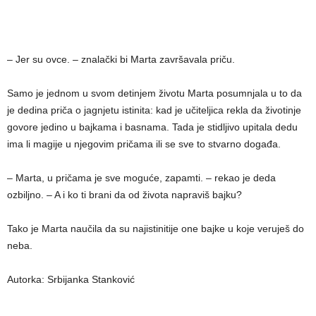
– Jer su ovce. – znalački bi Marta završavala priču.
Samo je jednom u svom detinjem životu Marta posumnjala u to da
je dedina priča o jagnjetu istinita: kad je učiteljica rekla da životinje
govore jedino u bajkama i basnama. Tada je stidljivo upitala dedu
ima li magije u njegovim pričama ili se sve to stvarno događa.
– Marta, u pričama je sve moguće, zapamti. – rekao je deda
ozbiljno. – A i ko ti brani da od života napraviš bajku?
Tako je Marta naučila da su najistinitije one bajke u koje veruješ do
neba.
Autorka: Srbijanka Stanković