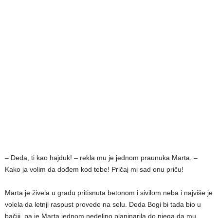
– Deda, ti kao hajduk! – rekla mu je jednom praunuka Marta. –
Kako ja volim da dođem kod tebe! Pričaj mi sad onu priču!
Marta je živela u gradu pritisnuta betonom i sivilom neba i najviše je
volela da letnji raspust provede na selu. Deda Bogi bi tada bio u
bačiji, pa je Marta jednom nedeljno planinarila do njega da mu