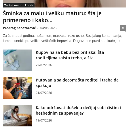
Tatin i mamin kutak
Šminka za malu i veliku maturu: šta je
primereno i kako...
Predrag Konatarević
-
04/08/2026
0
Za četrnaest godina: nežan ten, maskara, roze usne. Bez jakog konturisanja,
tamnih senki i prevelikih veštačkih trepavica. Dogovor se pravi kod kuće, uz...
Kupovina za bebu bez pritiska: Šta
roditeljima zaista treba, a šta...
22/07/2026
Putovanja sa decom: šta roditelji treba da
spakuju
21/07/2026
Kako održavati dušek u dečijoj sobi čistim i
bezbednim za spavanje?
19/07/2026