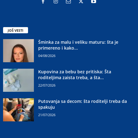
JOŠ VESTI
Šminka za malu i veliku maturu: šta je
primereno i kako...
04/08/2026
Kupovina za bebu bez pritiska: Šta
roditeljima zaista treba, a šta...
22/07/2026
Putovanja sa decom: šta roditelji treba da
spakuju
21/07/2026