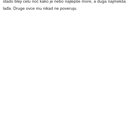
stado bleji celu noć kako je nebo najlepše more, a duga najmekša
lađa. Druge ovce mu nikad ne poveruju.