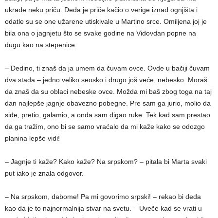
ukrade neku priču. Deda je priče kačio o verige iznad ognjišta i
odatle su se one užarene utiskivale u Martino srce. Omiljena joj je
bila ona o jagnjetu što se svake godine na Vidovdan popne na
dugu kao na stepenice.
– Dedino, ti znaš da ja umem da čuvam ovce. Ovde u bačiji čuvam
dva stada – jedno veliko seosko i drugo još veće, nebesko. Moraš
da znaš da su oblaci nebeske ovce. Možda mi baš zbog toga na taj
dan najlepše jagnje obavezno pobegne. Pre sam ga jurio, molio da
siđe, pretio, galamio, a onda sam digao ruke. Tek kad sam prestao
da ga tražim, ono bi se samo vraćalo da mi kaže kako se odozgo
planina lepše vidi!
– Jagnje ti kaže? Kako kaže? Na srpskom? – pitala bi Marta svaki
put iako je znala odgovor.
– Na srpskom, dabome! Pa mi govorimo srpski! – rekao bi deda
kao da je to najnormalnija stvar na svetu. – Uveče kad se vrati u