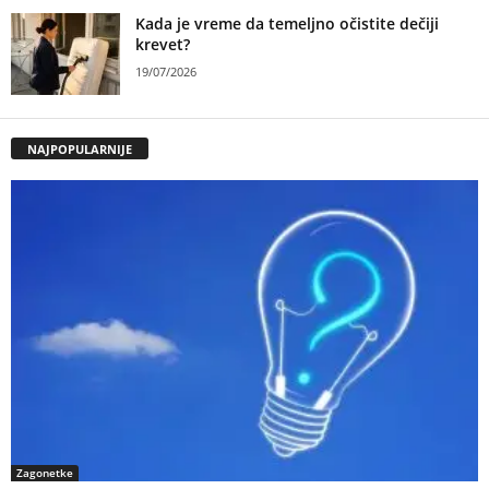
Kada je vreme da temeljno očistite dečiji
krevet?
19/07/2026
NAJPOPULARNIJE
Zagonetke