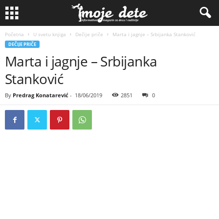
Početna
U svetu knjiga
Dečije priče
Marta i jagnje – Srbijanka Stanković
DEČIJE PRIČE
Marta i jagnje – Srbijanka
Stanković
By
Predrag Konatarević
-
18/06/2019
2851
0