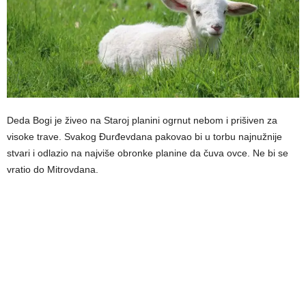
Deda Bogi je živeo na Staroj planini ogrnut nebom i prišiven za
visoke trave. Svakog Đurđevdana pakovao bi u torbu najnužnije
stvari i odlazio na najviše obronke planine da čuva ovce. Ne bi se
vratio do Mitrovdana.