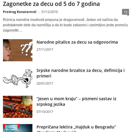
Zagonetke za decu od 5 do 7 godina
Predrag Konatarević
-
31/12/2016
15
Riznica narodne mudrosti prepuna je dragocenosti. Jedan od načina da
podstaknete dete da razmišlja a da to bude zabavno i zanimljivo jeste pomoću
zagonetki....
Narodne pitalice za decu sa odgovorima
27/11/2017
Srpske narodne brzalice za decu, definicija i
primeri
20/01/2017
“Jesen u mom kraju” – pismeni sastav iz
srpskog jezika
07/10/2017
Prepričana lektira „Hajduk u Beogradu“