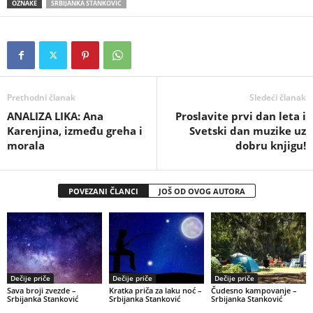
OZNAKE
SRBIJANKA STANKOVIĆ
Prethodni članak
Sledeći članak
ANALIZA LIKA: Ana
Proslavite prvi dan leta i
Karenjina, između greha i
Svetski dan muzike uz
morala
dobru knjigu!
POVEZANI ČLANCI
JOŠ OD OVOG AUTORA
Dečije priče
Dečije priče
Dečije priče
Sava broji zvezde –
Kratka priča za laku noć –
Čudesno kampovanje –
Srbijanka Stanković
Srbijanka Stanković
Srbijanka Stanković