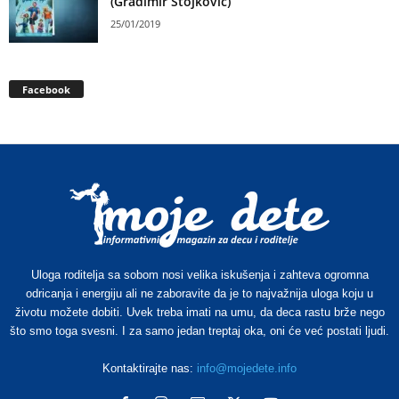
(Gradimir Stojković)
25/01/2019
Facebook
Uloga roditelja sa sobom nosi velika iskušenja i zahteva ogromna
odricanja i energiju ali ne zaboravite da je to najvažnija uloga koju u
životu možete dobiti. Uvek treba imati na umu, da deca rastu brže nego
što smo toga svesni. I za samo jedan treptaj oka, oni će već postati ljudi.
Kontaktirajte nas:
info@mojedete.info