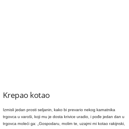
Krepao kotao
Izmisli jedan prosti seljanin, kako bi prevario nekog kamatnika
trgovca u varoši, koji mu je dosta krivice uradio, i pođe jedan dan u
trgovca moleći ga: „Gospodaru, molim te, uzajmi mi kotao rakijnski,