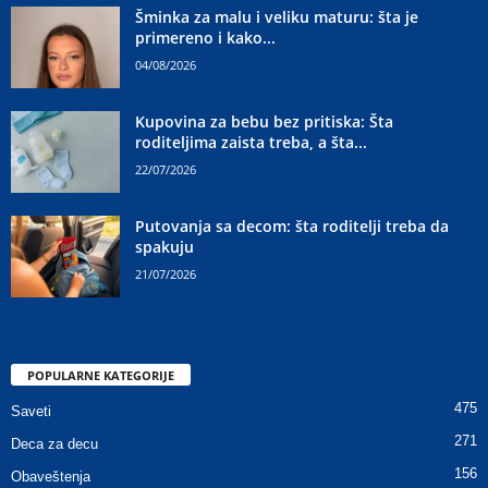
Šminka za malu i veliku maturu: šta je
primereno i kako...
04/08/2026
Kupovina za bebu bez pritiska: Šta
roditeljima zaista treba, a šta...
22/07/2026
Putovanja sa decom: šta roditelji treba da
spakuju
21/07/2026
POPULARNE KATEGORIJE
475
Saveti
271
Deca za decu
156
Obaveštenja