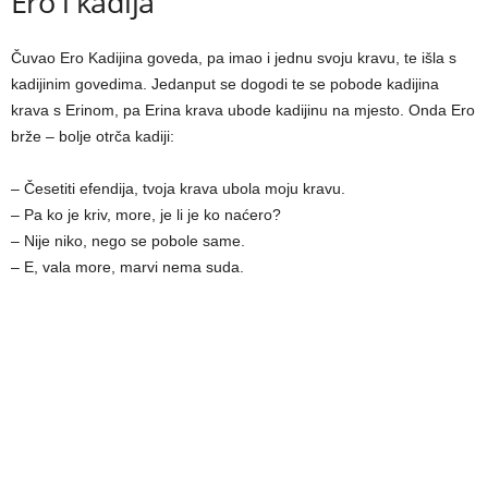
Ero i kadija
Čuvao Ero Kadijina goveda, pa imao i jednu svoju kravu, te išla s
kadijinim govedima. Jedanput se dogodi te se pobode kadijina
krava s Erinom, pa Erina krava ubode kadijinu na mjesto. Onda Ero
brže – bolje otrča kadiji:
– Česetiti efendija, tvoja krava ubola moju kravu.
– Pa ko je kriv, more, je li je ko naćero?
– Nije niko, nego se pobole same.
– E, vala more, marvi nema suda.