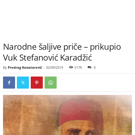
Narodne šaljive priče – prikupio
Vuk Stefanović Karadžić
By
Predrag Konatarević
-
02/09/2019
5179
0