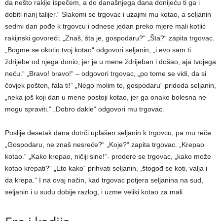
da nešto rakije ispečem, a do današnjega dana donijeću ti ga i
dobiti nanj talijer.“ Slakomi se trgovac i uzajmi mu kotao, a seljanin
sedmi dan pođe k trgovcu i odnese jedan preko mjere mali kotlić
rakijnski govoreći: „Znaš, šta je, gospodaru?“ „Šta?“ zapita trgovac.
„Bogme se okotio tvoj kotao“ odgovori seljanin, „i evo sam ti
ždrijebe od njega donio, jer je u mene ždrijeban i došao, aja tvojega
neću.“ „Bravo! bravo!“ – odgovori trgovac, „po tome se vidi, da si
čovjek pošten, fala ti!“ „Nego molim te, gospodaru“ pridoda seljanin,
„neka još koji dan u mene postoji kotao, jer ga onako bolesna ne
mogu spraviti.“ „Dobro dakle“ odgovori mu trgovac.
Poslije desetak dana dotrči uplašen seljanin k trgovcu, pa mu reče:
„Gospodaru, ne znaš nesreće?“ „Koje?“ zapita trgovac. „Krepao
kotao.“ „Kako krepao, ničiji sine!“- prodere se trgovac, „kako može
kotao krepati?“ „Eto kako“ prihvati seljanin, ,štogođ se koti, valja i
da krepa.“ I na ovaj način, kad trgovac potjera seljanina na sud,
seljanin i u sudu dobije razlog, i uzme veliki kotao za mali.