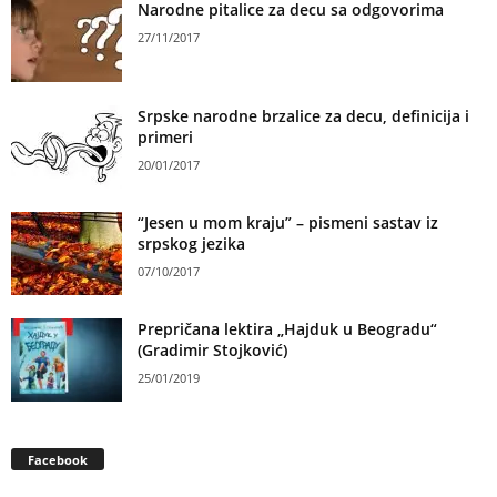
Narodne pitalice za decu sa odgovorima
27/11/2017
Srpske narodne brzalice za decu, definicija i
primeri
20/01/2017
“Jesen u mom kraju” – pismeni sastav iz
srpskog jezika
07/10/2017
Prepričana lektira „Hajduk u Beogradu“
(Gradimir Stojković)
25/01/2019
Facebook