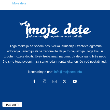
Moje dete
Uloga roditelja sa sobom nosi velika iskušenja i zahteva ogromna
odricanja i energiju ali ne zaboravite da je to najvažnija uloga koju u
životu možete dobiti. Uvek treba imati na umu, da deca rastu brže nego
što smo toga svesni. I za samo jedan treptaj oka, oni će već postati ljudi.
Kontaktirajte nas:
info@mojedete.info
JOŠ VESTI