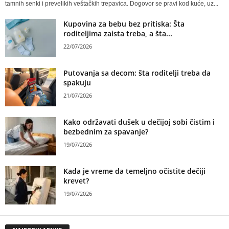
tamnih senki i prevelikih veštačkih trepavica. Dogovor se pravi kod kuće, uz...
Kupovina za bebu bez pritiska: Šta
roditeljima zaista treba, a šta...
22/07/2026
Putovanja sa decom: šta roditelji treba da
spakuju
21/07/2026
Kako održavati dušek u dečijoj sobi čistim i
bezbednim za spavanje?
19/07/2026
Kada je vreme da temeljno očistite dečiji
krevet?
19/07/2026