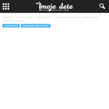
Početna
U svetu knjiga
Dečije priče
Narodne šaljive priče – prikupio Vuk
Stefanović Karadžić
DEČIJE PRIČE
NARODNE UMOTVORINE