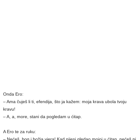
Onda Ero:
– Ama čuješ li ti, efendija, što ja kažem: moja krava ubola tvoju
kravu!
– A, a, more, stani da pogledam u ćitap.
A Ero te za ruku:
– Nećeš, bog i božja vjera! Kad nijesi gledao mojoj u ćitap, nećeš ni