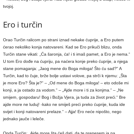
tvojoj.
Ero i turčin
Orao Turčin ralicom po strani iznad nekake ćuprije, a Ero putem
ćerao nekoliko konja natovareni. Kad se Ero prikuči blizu, onda
Turčin stane vikati: „Ća šaronja, ća! i ti imaš pamet, a Ero je nema.“
U tom Ero dođe na ćupriju, pa naćera konje preko ćuprije, a njega
stane pomaganja: „Jaog mene do Boga miloga! Što ću sad?“ A
Turčin, kad to čuje, brže bolje ustavi volove, pa strči k njemu: „Šta
je more Ero? Šta je?“ – „Od mene do Boga miloga! – eto odoše mi
konji, a ja ostado za vodom.“ – „Ajde more i ti za konjma.“ – „Ne
smijem, gospodaru! Bog i Božja Vjera, ja tuda za život preći.“ Bre
ajde more ne luduj! -kako ne smiješ preći preko ćuprije, kuda ide
svijet i konji natovareni prelaze.“ – Ajja! Ero neće nipošto, nego
jednako jauče i leleče.
Onda Turčin: „Ajde more šta ćeš dati, da te prenesem ja na