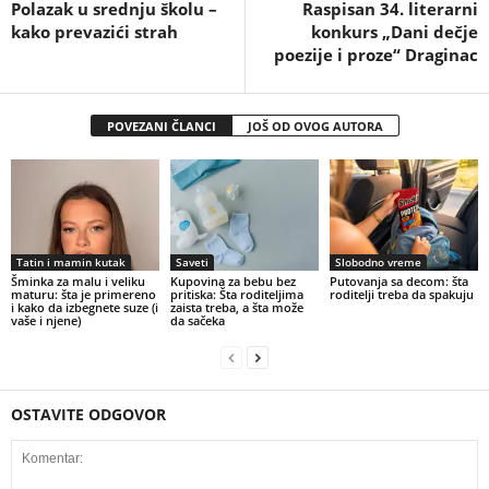
Polazak u srednju školu –
Raspisan 34. literarni
kako prevazići strah
konkurs „Dani dečje
poezije i proze“ Draginac
POVEZANI ČLANCI
JOŠ OD OVOG AUTORA
Tatin i mamin kutak
Saveti
Slobodno vreme
Šminka za malu i veliku
Kupovina za bebu bez
Putovanja sa decom: šta
maturu: šta je primereno
pritiska: Šta roditeljima
roditelji treba da spakuju
i kako da izbegnete suze (i
zaista treba, a šta može
vaše i njene)
da sačeka
OSTAVITE ODGOVOR