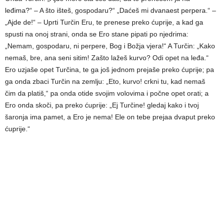
leđima?“ – A što išteš, gospodaru?“ „Daćeš mi dvanaest perpera.“ –
„Ajde de!“ – Uprti Turčin Eru, te prenese preko ćuprije, a kad ga
spusti na onoj strani, onda se Ero stane pipati po njedrima:
„Nemam, gospodaru, ni perpere, Bog i Božja vjera!“ A Turčin: „Kako
nemaš, bre, ana seni sitim! Zašto lažeš kurvo? Odi opet na leđa.“
Ero uzjaše opet Turčina, te ga još jednom prejaše preko ćuprije; pa
ga onda zbaci Turčin na zemlju: „Eto, kurvo! crkni tu, kad nemaš
čim da platiš,“ pa onda otide svojim volovima i počne opet orati; a
Ero onda skoči, pa preko ćuprije: „Ej Turčine! gledaj kako i tvoj
šaronja ima pamet, a Ero je nema! Ele on tebe prejaa dvaput preko
ćuprije.“