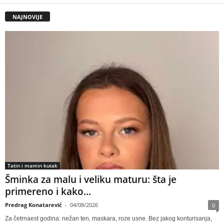
NAJNOVIJE
Tatin i mamin kutak
Šminka za malu i veliku maturu: šta je
primereno i kako...
Predrag Konatarević
-
04/08/2026
0
Za četrnaest godina: nežan ten, maskara, roze usne. Bez jakog konturisanja,