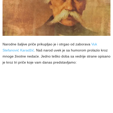
Narodne šaljive priče prikupljao je i otrgao od zaborava
Vuk
Stefanović Karadžić
. Naš narod uvek je sa humorom prolazio kroz
mnoge životne nedaće. Jedno teško doba sa vedrije strane opisano
je kroz tri priče koje vam danas predstavljamo: