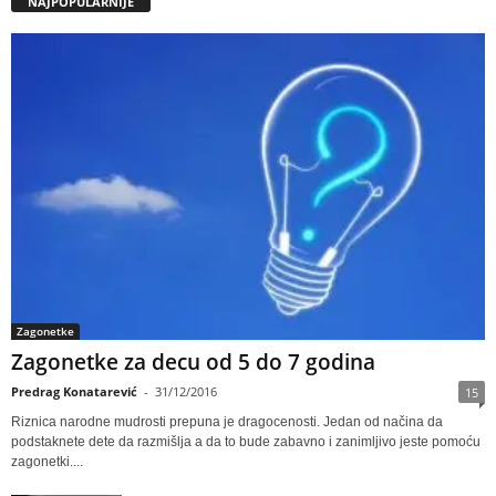
NAJPOPULARNIJE
Zagonetke
Zagonetke za decu od 5 do 7 godina
Predrag Konatarević
-
31/12/2016
15
Riznica narodne mudrosti prepuna je dragocenosti. Jedan od načina da
podstaknete dete da razmišlja a da to bude zabavno i zanimljivo jeste pomoću
zagonetki....