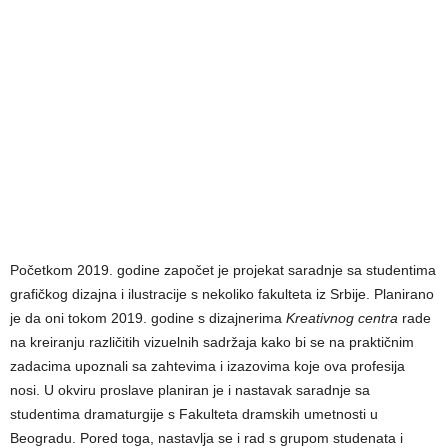
Početkom 2019. godine započet je projekat saradnje sa studentima
grafičkog dizajna i ilustracije s nekoliko fakulteta iz Srbije. Planirano
je da oni tokom 2019. godine s dizajnerima
Kreativnog centra
rade
na kreiranju različitih vizuelnih sadržaja kako bi se na praktičnim
zadacima upoznali sa zahtevima i izazovima koje ova profesija
nosi. U okviru proslave planiran je i nastavak saradnje sa
studentima dramaturgije s Fakulteta dramskih umetnosti u
Beogradu. Pored toga, nastavlja se i rad s grupom studenata i