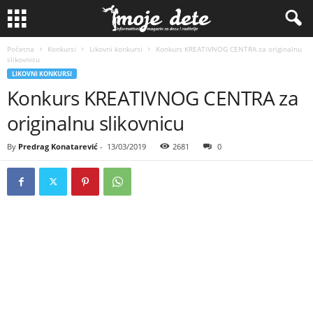
Početna
Konkursi
Likovni konkursi
Konkurs KREATIVNOG CENTRA za originalnu
slikovnicu
LIKOVNI KONKURSI
Konkurs KREATIVNOG CENTRA za
originalnu slikovnicu
By
Predrag Konatarević
-
13/03/2019
2681
0