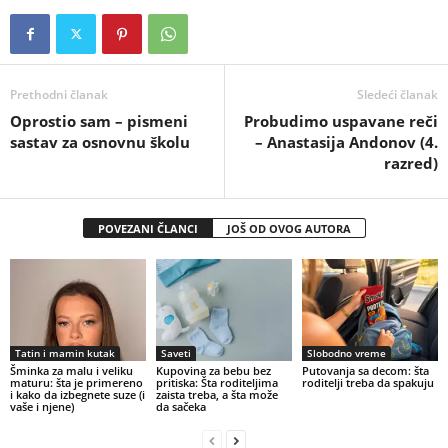
Prethodni članak
Sledeći članak
Oprostio sam – pismeni
Probudimo uspavane reči
sastav za osnovnu školu
– Anastasija Andonov (4.
razred)
POVEZANI ČLANCI
JOŠ OD OVOG AUTORA
Tatin i mamin kutak
Saveti
Slobodno vreme
Šminka za malu i veliku
Kupovina za bebu bez
Putovanja sa decom: šta
maturu: šta je primereno
pritiska: Šta roditeljima
roditelji treba da spakuju
i kako da izbegnete suze (i
zaista treba, a šta može
vaše i njene)
da sačeka