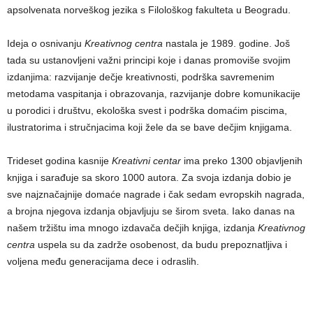
apsolvenata norveškog jezika s Filološkog fakulteta u Beogradu.
Ideja o osnivanju
Kreativnog centra
nastala je 1989. godine. Još
tada su ustanovljeni važni principi koje i danas promoviše svojim
izdanjima: razvijanje dečje kreativnosti, podrška savremenim
metodama vaspitanja i obrazovanja, razvijanje dobre komunikacije
u porodici i društvu, ekološka svest i podrška domaćim piscima,
ilustratorima i stručnjacima koji žele da se bave dečjim knjigama.
Trideset godina kasnije
Kreativni centar
ima preko 1300 objavljenih
knjiga i sarađuje sa skoro 1000 autora. Za svoja izdanja dobio je
sve najznačajnije domaće nagrade i čak sedam evropskih nagrada,
a brojna njegova izdanja objavljuju se širom sveta. Iako danas na
našem tržištu ima mnogo izdavača dečjih knjiga, izdanja
Kreativnog
centra
uspela su da zadrže osobenost, da budu prepoznatljiva i
voljena među generacijama dece i odraslih.