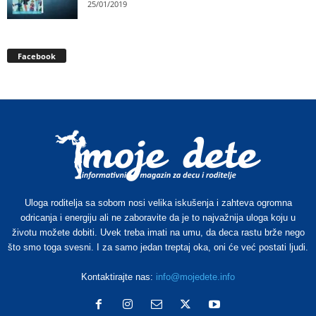
25/01/2019
Facebook
Uloga roditelja sa sobom nosi velika iskušenja i zahteva ogromna
odricanja i energiju ali ne zaboravite da je to najvažnija uloga koju u
životu možete dobiti. Uvek treba imati na umu, da deca rastu brže nego
što smo toga svesni. I za samo jedan treptaj oka, oni će već postati ljudi.
Kontaktirajte nas:
info@mojedete.info