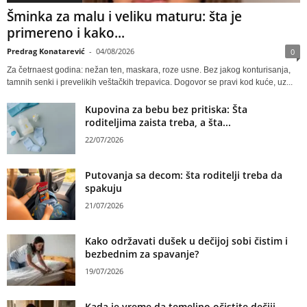
Šminka za malu i veliku maturu: šta je
primereno i kako...
Predrag Konatarević
-
04/08/2026
0
Za četrnaest godina: nežan ten, maskara, roze usne. Bez jakog konturisanja,
tamnih senki i prevelikih veštačkih trepavica. Dogovor se pravi kod kuće, uz...
Kupovina za bebu bez pritiska: Šta
roditeljima zaista treba, a šta...
22/07/2026
Putovanja sa decom: šta roditelji treba da
spakuju
21/07/2026
Kako održavati dušek u dečijoj sobi čistim i
bezbednim za spavanje?
19/07/2026
Kada je vreme da temeljno očistite dečiji