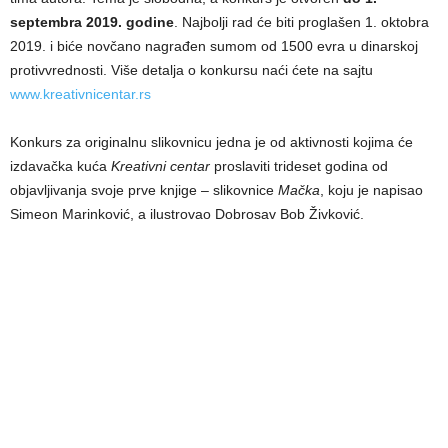
septembra 2019. godine
. Najbolji rad će biti proglašen 1. oktobra
2019. i biće novčano nagrađen sumom od 1500 evra u dinarskoj
protivvrednosti. Više detalja o konkursu naći ćete na sajtu
www.kreativnicentar.rs
Konkurs za originalnu slikovnicu jedna je od aktivnosti kojima će
izdavačka kuća
Kreativni centar
proslaviti trideset godina od
objavljivanja svoje prve knjige – slikovnice
Mačka
, koju je napisao
Simeon Marinković, a ilustrovao Dobrosav Bob Živković.