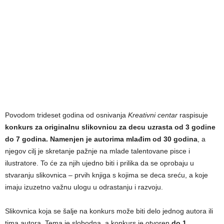
Povodom trideset godina od osnivanja
Kreativni centar
raspisuje
konkurs za originalnu slikovnicu za decu uzrasta od 3 godine
do 7 godina. Namenjen je autorima mlađim od 30 godina
, a
njegov cilj je skretanje pažnje na mlade talentovane pisce i
ilustratore. To će za njih ujedno biti i prilika da se oprobaju u
stvaranju slikovnica – prvih knjiga s kojima se deca sreću, a koje
imaju izuzetno važnu ulogu u odrastanju i razvoju.
Slikovnica koja se šalje na konkurs može biti delo jednog autora ili
tima autora. Tema je slobodna, a konkurs je otvoren
do 1.