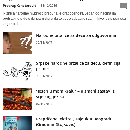
Predrag Konatarević
-
31/12/2016
15
Riznica narodne mudrosti prepuna je dragocenosti. Jedan od načina da
podstaknete dete da razmišlja a da to bude zabavno i zanimljivo jeste pomoću
zagonetki....
Narodne pitalice za decu sa odgovorima
27/11/2017
Srpske narodne brzalice za decu, definicija i
primeri
20/01/2017
“Jesen u mom kraju” – pismeni sastav iz
srpskog jezika
07/10/2017
Prepričana lektira „Hajduk u Beogradu“
(Gradimir Stojković)