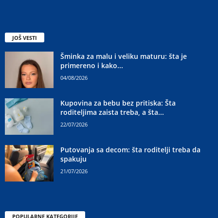
JOŠ VESTI
Šminka za malu i veliku maturu: šta je
primereno i kako...
04/08/2026
Kupovina za bebu bez pritiska: Šta
roditeljima zaista treba, a šta...
22/07/2026
Putovanja sa decom: šta roditelji treba da
spakuju
21/07/2026
POPULARNE KATEGORIJE