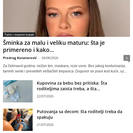
Tatin i mamin kutak
Šminka za malu i veliku maturu: šta je
primereno i kako...
Predrag Konatarević
-
04/08/2026
0
Za četrnaest godina: nežan ten, maskara, roze usne. Bez jakog konturisanja,
tamnih senki i prevelikih veštačkih trepavica. Dogovor se pravi kod kuće, uz...
Kupovina za bebu bez pritiska: Šta
roditeljima zaista treba, a šta...
22/07/2026
Putovanja sa decom: šta roditelji treba da
spakuju
21/07/2026