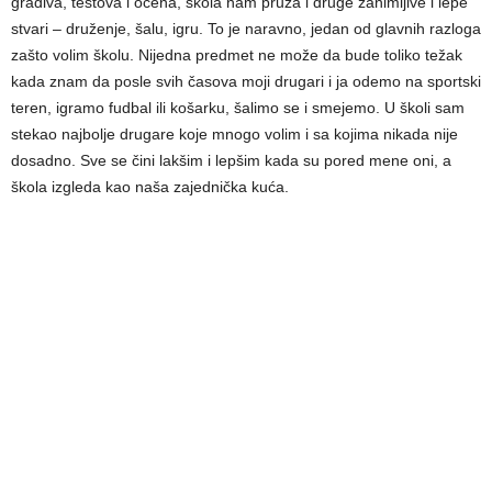
gradiva, testova i ocena, škola nam pruža i druge zanimljive i lepe
stvari – druženje, šalu, igru. To je naravno, jedan od glavnih razloga
zašto volim školu. Nijedna predmet ne može da bude toliko težak
kada znam da posle svih časova moji drugari i ja odemo na sportski
teren, igramo fudbal ili košarku, šalimo se i smejemo. U školi sam
stekao najbolje drugare koje mnogo volim i sa kojima nikada nije
dosadno. Sve se čini lakšim i lepšim kada su pored mene oni, a
škola izgleda kao naša zajednička kuća.