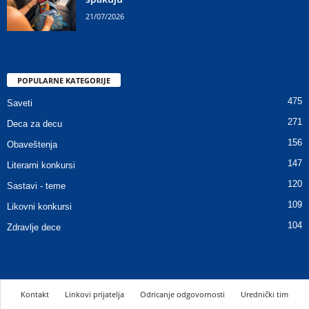
21/07/2026
POPULARNE KATEGORIJE
475
Saveti
271
Deca za decu
156
Obaveštenja
147
Literarni konkursi
120
Sastavi - teme
109
Likovni konkursi
104
Zdravlje dece
Kontakt
Linkovi prijatelja
Odricanje odgovornosti
Urednički tim