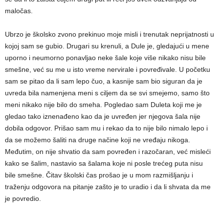
maločas.
Ubrzo je školsko zvono prekinuo moje misli i trenutak neprijatnosti u
kojoj sam se gubio. Drugari su krenuli, a Dule je, gledajući u mene
uporno i neumorno ponavljao neke šale koje više nikako nisu bile
smešne, već su me u isto vreme nervirale i povređivale. U početku
sam se pitao da li sam lepo čuo, a kasnije sam bio siguran da je
uvreda bila namenjena meni s ciljem da se svi smejemo, samo što
meni nikako nije bilo do smeha. Pogledao sam Duleta koji me je
gledao tako iznenađeno kao da je uvređen jer njegova šala nije
dobila odgovor. Prišao sam mu i rekao da to nije bilo nimalo lepo i
da se možemo šaliti na druge načine koji ne vređaju nikoga.
Međutim, on nije shvatio da sam povređen i razočaran, već misleći
kako se šalim, nastavio sa šalama koje ni posle trećeg puta nisu
bile smešne. Čitav školski čas prošao je u mom razmišljanju i
traženju odgovora na pitanje zašto je to uradio i da li shvata da me
je povredio.