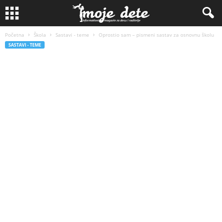
Početna
Škola
Sastavi - teme
Oprostio sam – pismeni sastav za osnovnu školu
SASTAVI - TEME