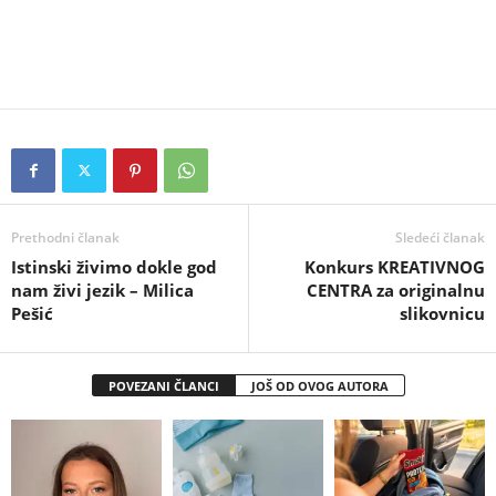
Prethodni članak
Sledeći članak
Istinski živimo dokle god
Konkurs KREATIVNOG
nam živi jezik – Milica
CENTRA za originalnu
Pešić
slikovnicu
POVEZANI ČLANCI
JOŠ OD OVOG AUTORA