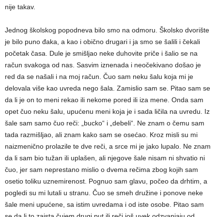
nije takav.
Jednog školskog popodneva bilo smo na odmoru. Školsko dvorište
je bilo puno đaka, a kao i obično drugari i ja smo se šalili i čekali
početak časa. Dule je smišljao neke duhovite priče i šalio se na
račun svakoga od nas. Sasvim iznenada i neočekivano došao je
red da se našali i na moj račun. Čuo sam neku šalu koja mi je
delovala više kao uvreda nego šala. Zamislio sam se. Pitao sam se
da li je on to meni rekao ili nekome pored ili iza mene. Onda sam
opet čuo neku šalu, upućenu meni koja je i sada ličila na uvredu. Iz
šale sam samo čuo reči: „bucko“ i „debeli“. Ne znam o čemu sam
tada razmišljao, ali znam kako sam se osećao. Kroz misli su mi
naizmenično prolazile te dve reči, a srce mi je jako lupalo. Ne znam
da li sam bio tužan ili uplašen, ali njegove šale nisam ni shvatio ni
čuo, jer sam neprestano mislio o dvema rečima zbog kojih sam
osetio toliku uznemirenost. Pognuo sam glavu, počeo da drhtim, a
pogledi su mi lutali u stranu. Čuo se smeh družine i ponove neke
šale meni upućene, sa istim uvredama i od iste osobe. Pitao sam
se da li to zaista čujem drugi put ili reči još uvek odzvanjaju od