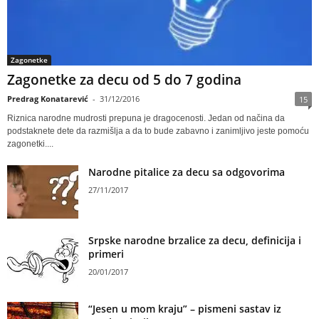
Zagonetke
Zagonetke za decu od 5 do 7 godina
Predrag Konatarević
-
31/12/2016
15
Riznica narodne mudrosti prepuna je dragocenosti. Jedan od načina da
podstaknete dete da razmišlja a da to bude zabavno i zanimljivo jeste pomoću
zagonetki....
Narodne pitalice za decu sa odgovorima
27/11/2017
Srpske narodne brzalice za decu, definicija i
primeri
20/01/2017
“Jesen u mom kraju” – pismeni sastav iz