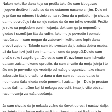
Nakon nekoliko dana koja su prošla tako što sam izbegavao
njegovo društvo i trudio se da ne ostanem nasamo s njim, Dule mi
je prišao na odmoru i izvinio se, sa rečima da u početku nije shvatio
da me povređuje i da se nije nadao da će me toliko uvrediti. Pružio
je ruku sa pogledom punim kajanja, dok sam ga ja nepomično
gledao i razmišljao šta da radim. Iako me je povredio i pomalo
razočarao, nisam mogao da zaboravim koliko smo lepih dana
proveli zajedno. Takođe sam bio svestan da je zaista dobra osoba,
ali da kao i svi ljudi i on ima mane i ume da pogreši.Duletu sam
pružio ruku i zagrlio ga. „Oprostio sam ti“, uzviknuo sam i shvatio
da sam zaista nekome oprostio, da sam shvatio da moja ljutnja i to
što me je povredio nije vrednije od našeg drugarstva. Iako nisam
zaboravio šta je uradio, iz dana u dan sam se nadao da se ta
neumesna šala nikada neće ponoviti. I zaista nije – Dule je prestao
da se šali na načine koji bi nekoga povredili, imao je više obzira i
razumevanja za naša osećanja.
Ja sam shvatio da je nekada važno da čovek oprosti i nastavi dalje,
jer ljutnja i bes kvare naše misli i udaljavaju nas od ljudi, dok je