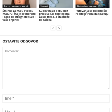
Tatin i mamin kutak
Saveti
Slobodno vreme
Šminka za malu i veliku
Kupovina za bebu bez
Putovanja sa decom: šta
maturu: šta je primereno
pritiska: Šta roditeljima
roditelji treba da spakuju
i kako da izbegnete suze (i
zaista treba, a šta može
vaše i njene)
da sačeka
OSTAVITE ODGOVOR