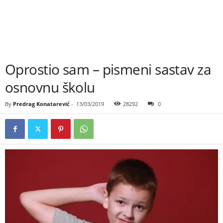
Oprostio sam – pismeni sastav za
osnovnu školu
By
Predrag Konatarević
-
13/03/2019
28292
0