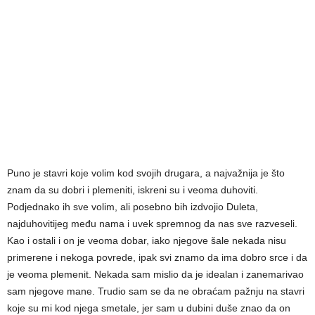
Puno je stavri koje volim kod svojih drugara, a najvažnija je što
znam da su dobri i plemeniti, iskreni su i veoma duhoviti.
Podjednako ih sve volim, ali posebno bih izdvojio Duleta,
najduhovitijeg među nama i uvek spremnog da nas sve razveseli.
Kao i ostali i on je veoma dobar, iako njegove šale nekada nisu
primerene i nekoga povrede, ipak svi znamo da ima dobro srce i da
je veoma plemenit. Nekada sam mislio da je idealan i zanemarivao
sam njegove mane. Trudio sam se da ne obraćam pažnju na stavri
koje su mi kod njega smetale, jer sam u dubini duše znao da on