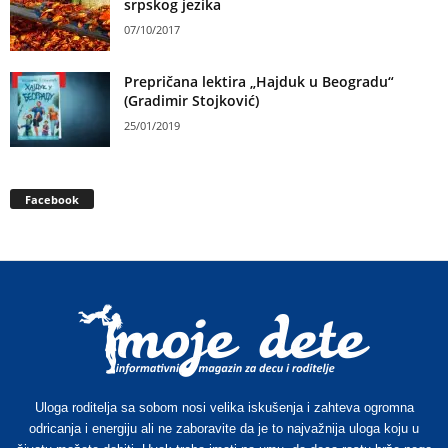
srpskog jezika
07/10/2017
Prepričana lektira „Hajduk u Beogradu“
(Gradimir Stojković)
25/01/2019
Facebook
Uloga roditelja sa sobom nosi velika iskušenja i zahteva ogromna
odricanja i energiju ali ne zaboravite da je to najvažnija uloga koju u