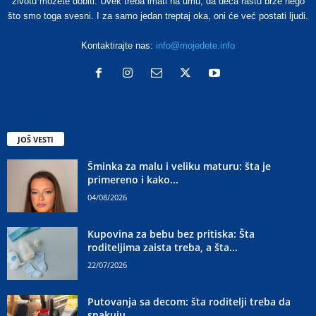
životu možete dobiti. Uvek treba imati na umu, da deca rastu brže nego
što smo toga svesni. I za samo jedan treptaj oka, oni će već postati ljudi.
Kontaktirajte nas:
info@mojedete.info
JOŠ VESTI
Šminka za malu i veliku maturu: šta je
primereno i kako...
04/08/2026
Kupovina za bebu bez pritiska: Šta
roditeljima zaista treba, a šta...
22/07/2026
Putovanja sa decom: šta roditelji treba da
spakuju