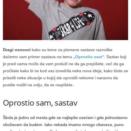
Dragi osnovci
kako su teme za pismene sastave raznolike
daćemo vam primer sastava na temu
„Oprostio sam“
. Sastav koji
je pred vama može da vam posluži ne da ga prepišete, već da ga
pročitate kako bi se kod vas iznedrila neka nova ideja, kako biste se
prisetili neke situacije u kojoj ste oprostili nekome i naravno da
pustite mašti na volju, da se raspišete.
Oprostio sam, sastav
Škola je jedno od mesta gde se najlepše osećam i gde jednostavno
obožavam da budem. Iako nekada imamo mnogo obaveza, puno