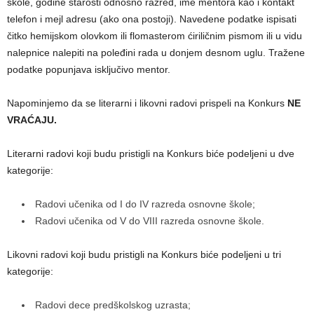
škole, godine starosti odnosno razred, ime mentora kao i kontakt
telefon i mejl adresu (ako ona postoji). Navedene podatke ispisati
čitko hemijskom olovkom ili flomasterom ćiriličnim pismom ili u vidu
nalepnice nalepiti na poleđini rada u donjem desnom uglu. Tražene
podatke popunjava isklјučivo mentor.
Napominjemo da se literarni i likovni radovi prispeli na Konkurs
NE
VRAĆAJU.
Literarni radovi koji budu pristigli na Konkurs biće podelјeni u dve
kategorije:
Radovi učenika od I do IV razreda osnovne škole;
Radovi učenika od V do VIII razreda osnovne škole.
Likovni radovi koji budu pristigli na Konkurs biće podelјeni u tri
kategorije:
Radovi dece predškolskog uzrasta;