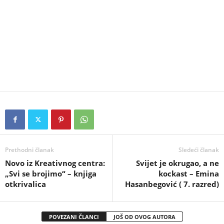
Prethodni članak
Sledeći članak
Novo iz Kreativnog centra:
Svijet je okrugao, a ne
„Svi se brojimo“ – knjiga
kockast – Emina
otkrivalica
Hasanbegović ( 7. razred)
POVEZANI ČLANCI
JOŠ OD OVOG AUTORA