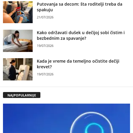
Putovanja sa decom: šta roditelji treba da
spakuju
21/07/2026
Kako održavati dušek u dečijoj sobi čistim i
bezbednim za spavanje?
19/07/2026
Kada je vreme da temeljno očistite dečiji
krevet?
19/07/2026
NAJPOPULARNIJE