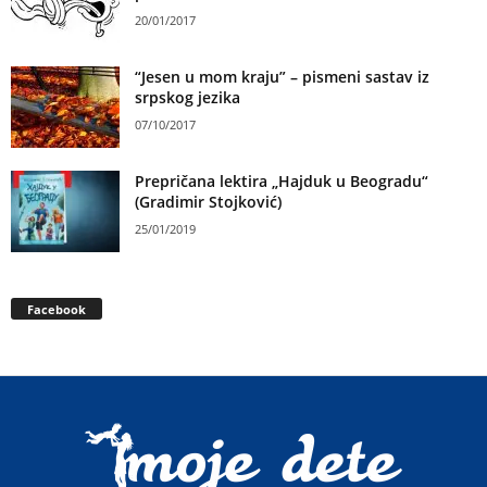
20/01/2017
“Jesen u mom kraju” – pismeni sastav iz
srpskog jezika
07/10/2017
Prepričana lektira „Hajduk u Beogradu“
(Gradimir Stojković)
25/01/2019
Facebook