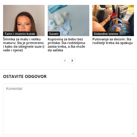
Tatin i mamin kutak
Saveti
Slobodno vreme
Šminka za malu i veliku
Kupovina za bebu bez
Putovanja sa decom: šta
maturu: šta je primereno
pritiska: Šta roditeljima
roditelji treba da spakuju
i kako da izbegnete suze (i
zaista treba, a šta može
vaše i njene)
da sačeka
OSTAVITE ODGOVOR