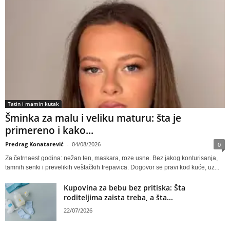
Tatin i mamin kutak
Šminka za malu i veliku maturu: šta je
primereno i kako...
Predrag Konatarević
-
04/08/2026
0
Za četrnaest godina: nežan ten, maskara, roze usne. Bez jakog konturisanja,
tamnih senki i prevelikih veštačkih trepavica. Dogovor se pravi kod kuće, uz...
Kupovina za bebu bez pritiska: Šta
roditeljima zaista treba, a šta...
22/07/2026