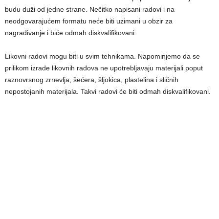
budu duži od jedne strane. Nečitko napisani radovi i na
neodgovarajućem formatu neće biti uzimani u obzir za
nagrađivanje i biće odmah diskvalifikovani.
Likovni radovi mogu biti u svim tehnikama. Napominjemo da se
prilikom izrade likovnih radova ne upotreblјavaju materijali poput
raznovrsnog zrnevlјa, šećera, šlјokica, plastelina i sličnih
nepostojanih materijala. Takvi radovi će biti odmah diskvalifikovani.