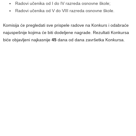
Radovi učenika od I do IV razreda osnovne škole;
Radovi učenika od V do VIII razreda osnovne škole.
Komisija će pregledati sve prispele radove na Konkurs i odabraće
najuspešnije kojima će biti dodelјene nagrade. Rezultati Konkursa
biće objavlјeni najkasnije
45
dana od dana završetka Konkursa.