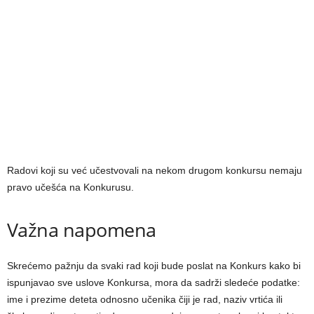
Radovi koji su već učestvovali na nekom drugom konkursu nemaju
pravo učešća na Konkurusu.
Važna napomena
Skrećemo pažnju da svaki rad koji bude poslat na Konkurs kako bi
ispunjavao sve uslove Konkursa, mora da sadrži sledeće podatke:
ime i prezime deteta odnosno učenika čiji je rad, naziv vrtića ili