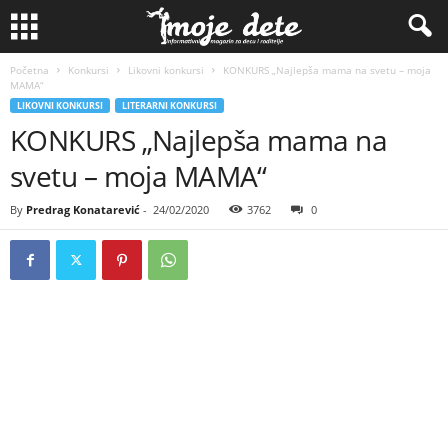
Početna
Konkursi
Likovni konkursi
KONKURS „Najlepša mama na svetu – moja
MAMA“
LIKOVNI KONKURSI
LITERARNI KONKURSI
KONKURS „Najlepša mama na
svetu – moja MAMA“
By
Predrag Konatarević
-
24/02/2020
3762
0