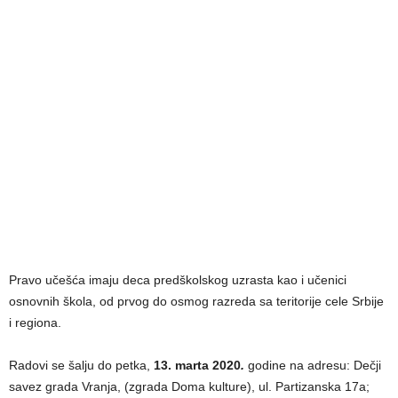
Pravo učešća imaju deca predškolskog uzrasta kao i učenici
osnovnih škola, od prvog do osmog razreda sa teritorije cele Srbije
i regiona.
Radovi se šalјu do petka,
1
3. marta 2020
.
godine na adresu: Dečji
savez grada Vranja, (zgrada Doma kulture), ul. Partizanska 17a;