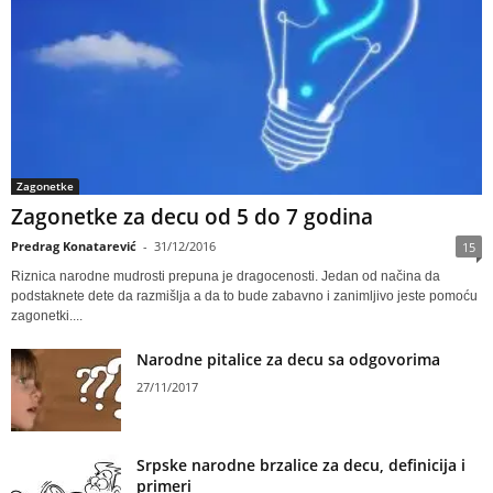
Zagonetke
Zagonetke za decu od 5 do 7 godina
Predrag Konatarević
-
31/12/2016
15
Riznica narodne mudrosti prepuna je dragocenosti. Jedan od načina da
podstaknete dete da razmišlja a da to bude zabavno i zanimljivo jeste pomoću
zagonetki....
Narodne pitalice za decu sa odgovorima
27/11/2017
Srpske narodne brzalice za decu, definicija i
primeri