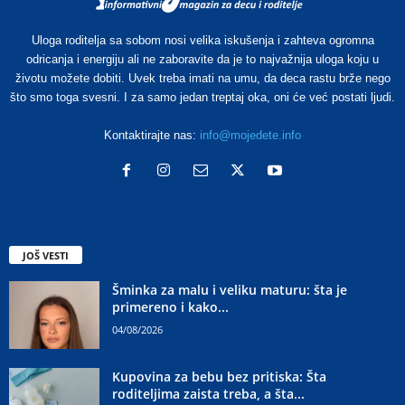
Uloga roditelja sa sobom nosi velika iskušenja i zahteva ogromna
odricanja i energiju ali ne zaboravite da je to najvažnija uloga koju u
životu možete dobiti. Uvek treba imati na umu, da deca rastu brže nego
što smo toga svesni. I za samo jedan treptaj oka, oni će već postati ljudi.
Kontaktirajte nas:
info@mojedete.info
JOŠ VESTI
Šminka za malu i veliku maturu: šta je
primereno i kako...
04/08/2026
Kupovina za bebu bez pritiska: Šta
roditeljima zaista treba, a šta...