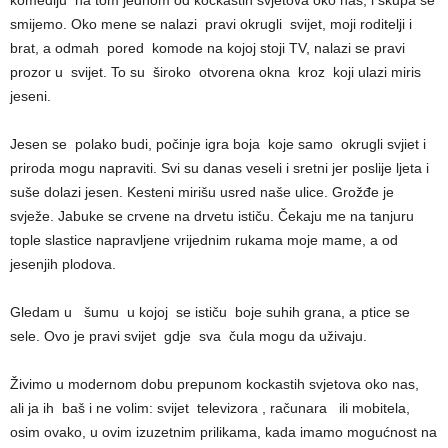
komediju na tom jednom od kockastih svjetova oko nas, i skupa se
smijemo. Oko mene se nalazi pravi okrugli svijet, moji roditelji i
brat, a odmah pored komode na kojoj stoji TV, nalazi se pravi
prozor u svijet. To su široko otvorena okna kroz koji ulazi miris
jeseni.
Jesen se polako budi, počinje igra boja koje samo okrugli svjiet i
priroda mogu napraviti. Svi su danas veseli i sretni jer poslije ljeta i
suše dolazi jesen. Kesteni mirišu usred naše ulice. Grožđe je
svježe. Jabuke se crvene na drvetu ističu. Čekaju me na tanjuru
tople slastice napravljene vrijednim rukama moje mame, a od
jesenjih plodova.
Gledam u šumu u kojoj se ističu boje suhih grana, a ptice se
sele. Ovo je pravi svijet gdje sva čula mogu da uživaju.
Živimo u modernom dobu prepunom kockastih svjetova oko nas,
ali ja ih baš i ne volim: svijet televizora , računara ili mobitela,
osim ovako, u ovim izuzetnim prilikama, kada imamo mogućnost na