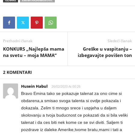
OZNAKE
EMINA HASANBEGOVIĆ
Prethodni članak
Sledeći članak
KONKURS „Najlepša mama
Greške u vaspitanju –
na svetu – moja MAMA“
izbegavajte povišen ton
2 KOMENTARI
Husein Habul
26/02/2020 At 00:26
Bravo Emina tako se pokazuje talenat za ono cime si
obdarena,a smisao svoga talenta si ovdje pokazala i
dokazala. Zelim ti mnogo srece i uspjeha u daljem
skolovanju a tvoja buducnost ce pokazati da si bila veliki
talenat i da ces biti nek kome ce se svi diviti. Saljem ti
pozdrave iz daleke Amerike,tvome bratu,mami i tati a