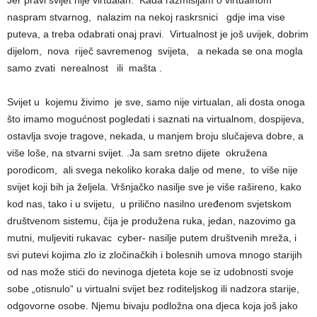
Jer pravi svijet nije virtualan. Kada razmišljam o virtualnom
naspram stvarnog, nalazim na nekoj raskrsnici gdje ima vise
puteva, a treba odabrati onaj pravi. Virtualnost je još uvijek, dobrim
dijelom, nova riječ savremenog svijeta, a nekada se ona mogla
samo zvati nerealnost ili mašta .
Svijet u kojemu živimo je sve, samo nije virtualan, ali dosta onoga
što imamo mogućnost pogledati i saznati na virtualnom, dospijeva,
ostavlja svoje tragove, nekada, u manjem broju slučajeva dobre, a
više loše, na stvarni svijet. .Ja sam sretno dijete okružena
porodicom, ali svega nekoliko koraka dalje od mene, to više nije
svijet koji bih ja željela. Vršnjačko nasilje sve je više rašireno, kako
kod nas, tako i u svijetu, u prilično nasilno uređenom svjetskom
društvenom sistemu, čija je produžena ruka, jedan, nazovimo ga
mutni, muljeviti rukavac cyber- nasilje putem društvenih mreža, i
svi putevi kojima zlo iz zločinačkih i bolesnih umova mnogo starijih
od nas može stići do nevinoga djeteta koje se iz udobnosti svoje
sobe „otisnulo“ u virtualni svijet bez roditeljskog ili nadzora starije,
odgovorne osobe. Njemu bivaju podložna ona djeca koja još jako