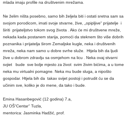
mlada imaju profile na društvenim mrežama.
Ne želim ništa posebno, samo bih željela biti i ostati sretna sam sa
svojom porodicom, imati svoje stvarne, žive, „opipljive“ prijatelje i
širiti prijateljstvo tokom svog života . Ako će mi društvene mreže,
nekada kada postanem starija, pomoći da steknem što više dobrih
poznanika i prijatelja širom Zemaljske kugle, neka i društvenih
mreža, neka nam samo u dobre svrhe služe. Htjela bih da ljudi
žive u dobrom zdravlju sa osmjehom na licu . Neka ovaj stvarni
svjiet bude sve bolje mjesto za život svim živim bićima, a u tome
neka mu virtualni pomagne. Neka mu bude sluga, a nipošto
gospodar. Htjela bih da takav svijet postoji i potrudit ću se da
učinim sve, koliko je do mene, da tako i bude.
Emina Hasanbegović (12 godina) 7.a,
JU OŠ“Centar“ Tuzla,
mentorica: Jasminka Hadžić, prof.