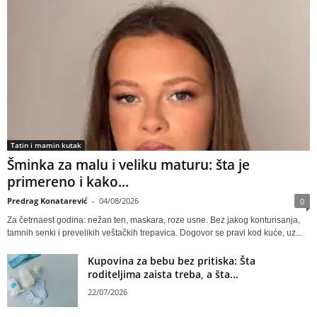
Tatin i mamin kutak
Šminka za malu i veliku maturu: šta je
primereno i kako...
Predrag Konatarević
-
04/08/2026
0
Za četrnaest godina: nežan ten, maskara, roze usne. Bez jakog konturisanja,
tamnih senki i prevelikih veštačkih trepavica. Dogovor se pravi kod kuće, uz...
Kupovina za bebu bez pritiska: Šta
roditeljima zaista treba, a šta...
22/07/2026