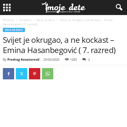
Početna
Porodica
Deca za decu
Svijet je okrugao, a ne kockast – Emina
Hasanbegović ( 7. razred)
DECA ZA DECU
Svijet je okrugao, a ne kockast –
Emina Hasanbegović ( 7. razred)
By
Predrag Konatarević
-
25/02/2020
1283
2