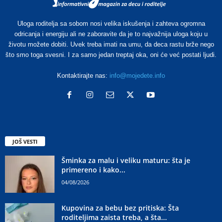
Uloga roditelja sa sobom nosi velika iskušenja i zahteva ogromna
odricanja i energiju ali ne zaboravite da je to najvažnija uloga koju u
životu možete dobiti. Uvek treba imati na umu, da deca rastu brže nego
što smo toga svesni. I za samo jedan treptaj oka, oni će već postati ljudi.
Kontaktirajte nas:
info@mojedete.info
JOŠ VESTI
Šminka za malu i veliku maturu: šta je
primereno i kako...
04/08/2026
Kupovina za bebu bez pritiska: Šta
roditeljima zaista treba, a šta...