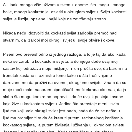
Ali, ipak, mnogo više uživam u svemu onome što mogu mnogo
bolje, mnogo konkretnije osjetiti u okruglom svijetu. Svijet kockasti,
svijet je iluzija, opsjene i bajki koje ne završavaju sretno.
Nikada neću dozvoliti da kockasti svijet zadobije premoć nad
stvarnim, da zarobi moj okrugli svijet u svoje okvire i okove.
Pišem ovo prevashodno iz jednog razloga, a to je taj da ako ikada
neko se zarobi u kockastom svijetu, a do njega dođe ovaj moj
sastav koji odražava moje mišljenje i on pročita ovo, da barem na
trenutak zastane i razmisli o tome kako i u šta troši vrijeme
darovano mu da proživi na ovome, okruglome svijetu. Znam da su
moje moći male, naspram hipnotišućih moći ekrana oko nas, da ja
slabo šta mogu konkretno popraviti,i da će uvijek postojati osobe
koje žive u kockastom svijetu. Jedino što preostaje meni i svim
ljudima koji vole okrugli svjiet jest nada, nada da će se nešto u
ljudima promijeniti te da će krenuti putem racionalnog korištenja
kockastog svjieta, a putem življenja i uživanja u okruglom svijetu.