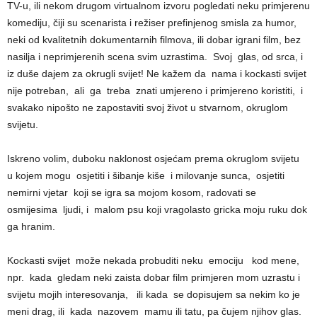
TV-u, ili nekom drugom virtualnom izvoru pogledati neku primjerenu
komediju, čiji su scenarista i režiser prefinjenog smisla za humor,
neki od kvalitetnih dokumentarnih filmova, ili dobar igrani film, bez
nasilja i neprimjerenih scena svim uzrastima. Svoj glas, od srca, i
iz duše dajem za okrugli svijet! Ne kažem da nama i kockasti svijet
nije potreban, ali ga treba znati umjereno i primjereno koristiti, i
svakako nipošto ne zapostaviti svoj život u stvarnom, okruglom
svijetu.
Iskreno volim, duboku naklonost osjećam prema okruglom svijetu
u kojem mogu osjetiti i šibanje kiše i milovanje sunca, osjetiti
nemirni vjetar koji se igra sa mojom kosom, radovati se
osmijesima ljudi, i malom psu koji vragolasto gricka moju ruku dok
ga hranim.
Kockasti svijet može nekada probuditi neku emociju kod mene,
npr. kada gledam neki zaista dobar film primjeren mom uzrastu i
svijetu mojih interesovanja, ili kada se dopisujem sa nekim ko je
meni drag, ili kada nazovem mamu ili tatu, pa čujem njihov glas.