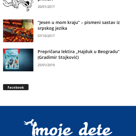
20/01/2017
“Jesen u mom kraju” – pismeni sastav iz
srpskog jezika
07/10/2017
Prepričana lektira „Hajduk u Beogradu“
(Gradimir Stojković)
25/01/2019
Facebook