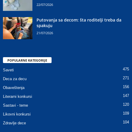
22/07/2026
Putovanja sa decom: šta roditelji treba da
spakuju
21/07/2026
POPULARNE KATEGORIJE
475
Saveti
271
Deca za decu
156
Obaveštenja
147
Literarni konkursi
120
Sastavi - teme
109
Likovni konkursi
104
Zdravlje dece