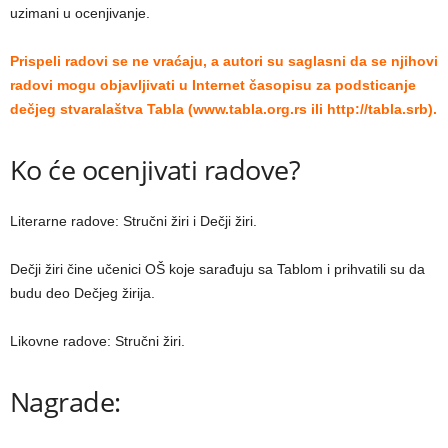
uzimani u ocenjivanje.
Prispeli radovi se ne vraćaju, a autori su saglasni da se njihovi
radovi mogu objavlјivati u Internet časopisu za podsticanje
dečjeg stvaralaštva Tabla (www.tabla.org.rs ili http://tabla.srb).
Ko će ocenjivati radove?
Literarne radove: Stručni žiri i Dečji žiri.
Dečji žiri čine učenici OŠ koje sarađuju sa Tablom i prihvatili su da
budu deo Dečjeg žirija.
Likovne radove: Stručni žiri.
Nagrade: