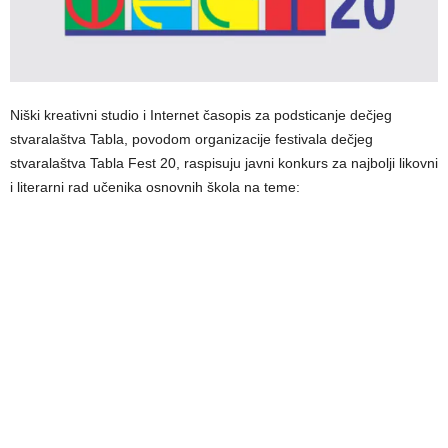
Niški kreativni studio i Internet časopis za podsticanje dečjeg
stvaralaštva Tabla, povodom organizacije festivala dečjeg
stvaralaštva Tabla Fest 20, raspisuju javni konkurs za najbolјi likovni
i literarni rad učenika osnovnih škola na teme: