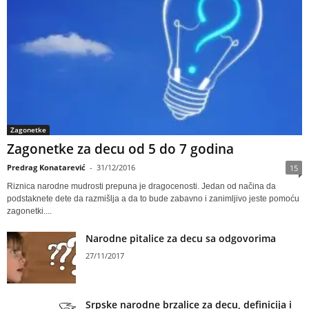
Zagonetke
Zagonetke za decu od 5 do 7 godina
Predrag Konatarević
-
31/12/2016
15
Riznica narodne mudrosti prepuna je dragocenosti. Jedan od načina da
podstaknete dete da razmišlja a da to bude zabavno i zanimljivo jeste pomoću
zagonetki....
Narodne pitalice za decu sa odgovorima
27/11/2017
Srpske narodne brzalice za decu, definicija i