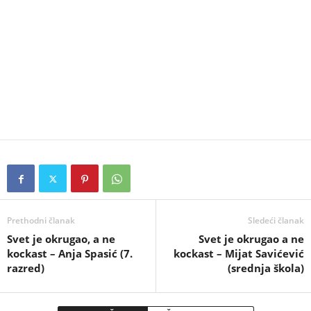
Prethodni članak
Sledeći članak
Svet je okrugao, a ne
Svet je okrugao a ne
kockast – Anja Spasić (7.
kockast – Mijat Savićević
razred)
(srednja škola)