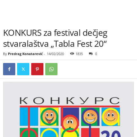
KONKURS za festival dečjeg
stvaralaštva „Tabla Fest 20“
By
Predrag Konatarević
-
14/02/2020
1835
0