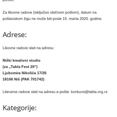
Za likovne radove (isklјučivo običnom poštom), datum na
poštanskom žigu ne može biti posle 15. marta 2020. godine.
Adrese:
Likovne radove slati na adresu:
Niški kreativni studio
(za „Tabla Fest 20“)
Ljubomira Nikolića 17/26
18106 Niš (PAK 701742)
Literarne radove slati na adresu e-pošte: konkursi@tabla.org.rs
Kategorije: