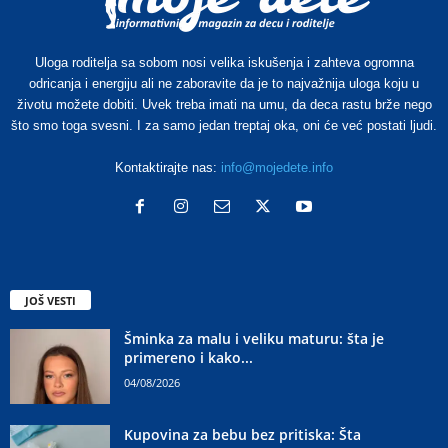
Uloga roditelja sa sobom nosi velika iskušenja i zahteva ogromna
odricanja i energiju ali ne zaboravite da je to najvažnija uloga koju u
životu možete dobiti. Uvek treba imati na umu, da deca rastu brže nego
što smo toga svesni. I za samo jedan treptaj oka, oni će već postati ljudi.
Kontaktirajte nas:
info@mojedete.info
JOŠ VESTI
Šminka za malu i veliku maturu: šta je
primereno i kako...
04/08/2026
Kupovina za bebu bez pritiska: Šta