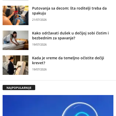
Putovanja sa decom: šta roditelji treba da
spakuju
21/07/2026
Kako održavati dušek u dečijoj sobi čistim i
bezbednim za spavanje?
19/07/2026
Kada je vreme da temeljno očistite dečiji
krevet?
19/07/2026
NAJPOPULARNIJE