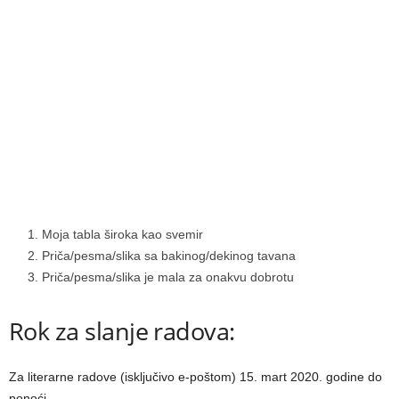
Moja tabla široka kao svemir
2. Priča/pesma/slika sa bakinog/dekinog tavana
3. Priča/pesma/slika je mala za onakvu dobrotu
Rok za slanje radova:
Za literarne radove (isklјučivo e-poštom) 15. mart 2020. godine do
ponoći.