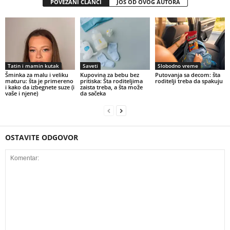
POVEZANI ČLANCI
JOŠ OD OVOG AUTORA
Tatin i mamin kutak
Saveti
Slobodno vreme
Šminka za malu i veliku
Kupovina za bebu bez
Putovanja sa decom: šta
maturu: šta je primereno
pritiska: Šta roditeljima
roditelji treba da spakuju
i kako da izbegnete suze (i
zaista treba, a šta može
vaše i njene)
da sačeka
OSTAVITE ODGOVOR