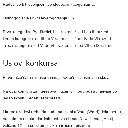
Radovi će biti ocenjivani po sledećim kategorijama:
Osmogodišnje OŠ / Devetogodišnje OŠ
Prva kategorija: Predškolci, I i II razred / od I do III razred
Druga kategorija: od III do V razred / od IV do VI razred
Treća kategorija: od VI do VIII razred / od VII do IX razred
Uslovi konkursa:
Pravo učešća na konkursu imaju svi učenici osnovnih škola.
Na ovaj konkurs zainteresovani učenici mogu poslati najviše po
jedan likovni i jedan literarni rad.
Literarni radovi treba da budu napisani u Vord (Word) dokumentu,
na jednom od standardnih fontova (Times New Roman, Arial)
veličine 12, na srpskom jeziku, ćiriličnim pismom.