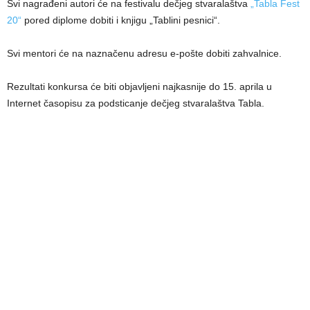
Svi nagrađeni autori će na festivalu dečjeg stvaralaštva
„Tabla Fest
20“
pored diplome dobiti i knjigu „Tablini pesnici“.
Svi mentori će na naznačenu adresu e-pošte dobiti zahvalnice.
Rezultati konkursa će biti objavlјeni najkasnije do 15. aprila u
Internet časopisu za podsticanje dečjeg stvaralaštva Tabla.