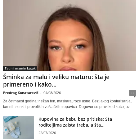
Tatin i mamin kutak
Šminka za malu i veliku maturu: šta je
primereno i kako...
Predrag Konatarević
-
04/08/2026
0
Za četrnaest godina: nežan ten, maskara, roze usne. Bez jakog konturisanja,
tamnih senki i prevelikih veštačkih trepavica. Dogovor se pravi kod kuće, uz...
Kupovina za bebu bez pritiska: Šta
roditeljima zaista treba, a šta...
22/07/2026