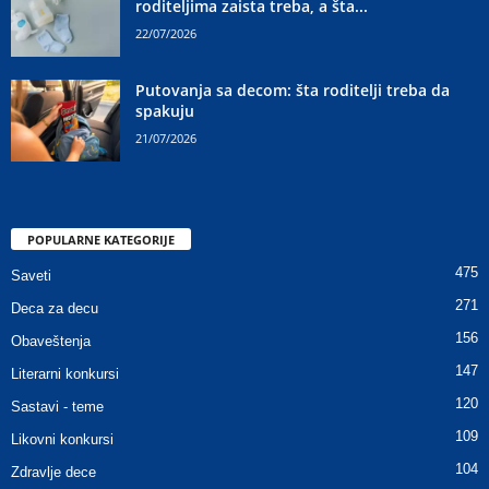
roditeljima zaista treba, a šta...
22/07/2026
Putovanja sa decom: šta roditelji treba da
spakuju
21/07/2026
POPULARNE KATEGORIJE
475
Saveti
271
Deca za decu
156
Obaveštenja
147
Literarni konkursi
120
Sastavi - teme
109
Likovni konkursi
104
Zdravlje dece