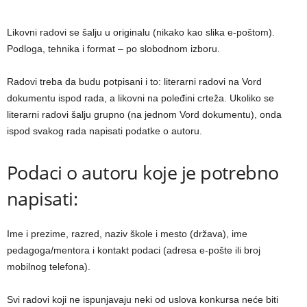
Likovni radovi se šalјu u originalu (nikako kao slika e-poštom).
Podloga, tehnika i format – po slobodnom izboru.
Radovi treba da budu potpisani i to: literarni radovi na Vord
dokumentu ispod rada, a likovni na poleđini crteža. Ukoliko se
literarni radovi šalјu grupno (na jednom Vord dokumentu), onda
ispod svakog rada napisati podatke o autoru.
Podaci o autoru koje je potrebno
napisati:
Ime i prezime, razred, naziv škole i mesto (država), ime
pedagoga/mentora i kontakt podaci (adresa e-pošte ili broj
mobilnog telefona).
Svi radovi koji ne ispunjavaju neki od uslova konkursa neće biti