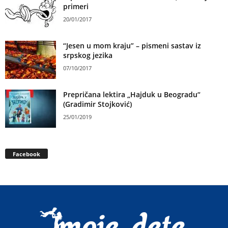
primeri
20/01/2017
“Jesen u mom kraju” – pismeni sastav iz
srpskog jezika
07/10/2017
Prepričana lektira „Hajduk u Beogradu“
(Gradimir Stojković)
25/01/2019
Facebook