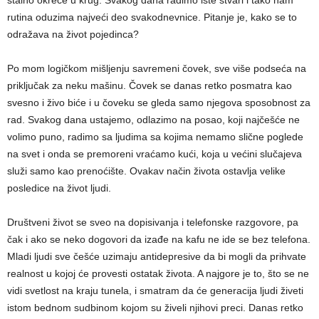
stalno okreće u krug. Svakog dana radimo iste stvari i tako nam
rutina oduzima najveći deo svakodnevnice. Pitanje je, kako se to
odražava na život pojedinca?
Po mom logičkom mišlјenju savremeni čovek, sve više podseća na
priklјučak za neku mašinu. Čovek se danas retko posmatra kao
svesno i živo biće i u čoveku se gleda samo njegova sposobnost za
rad. Svakog dana ustajemo, odlazimo na posao, koji najčešće ne
volimo puno, radimo sa lјudima sa kojima nemamo slične poglede
na svet i onda se premoreni vraćamo kući, koja u većini slučajeva
služi samo kao prenoćište. Ovakav način života ostavlјa velike
posledice na život lјudi.
Društveni život se sveo na dopisivanja i telefonske razgovore, pa
čak i ako se neko dogovori da izađe na kafu ne ide se bez telefona.
Mladi lјudi sve češće uzimaju antidepresive da bi mogli da prihvate
realnost u kojoj će provesti ostatak života. A najgore je to, što se ne
vidi svetlost na kraju tunela, i smatram da će generacija lјudi živeti
istom bednom sudbinom kojom su živeli njihovi preci. Danas retko