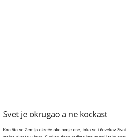
Svet je okrugao a ne kockast
Kao što se Zemlјa okreće oko svoje ose, tako se i čovekov život