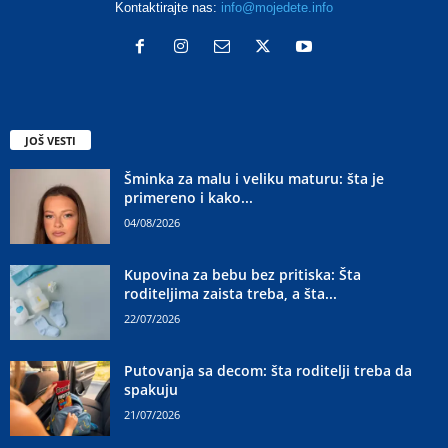
Kontaktirajte nas:
info@mojedete.info
JOŠ VESTI
Šminka za malu i veliku maturu: šta je
primereno i kako...
04/08/2026
Kupovina za bebu bez pritiska: Šta
roditeljima zaista treba, a šta...
22/07/2026
Putovanja sa decom: šta roditelji treba da
spakuju
21/07/2026