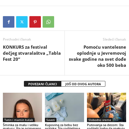
Prethodni članak
Sledeći članak
KONKURS za festival
Pomoću vantelesne
dečjeg stvaralaštva „Tabla
oplodnje u Jevremovoj
Fest 20“
svake godine na svet dođe
oko 500 beba
POVEZANI ČLANCI
JOŠ OD OVOG AUTORA
Tatin i mamin kutak
Saveti
Slobodno vreme
Šminka za malu i veliku
Kupovina za bebu bez
Putovanja sa decom: šta
maturu: šta je primereno
pritiska: Šta roditeljima
roditelji treba da spakuju