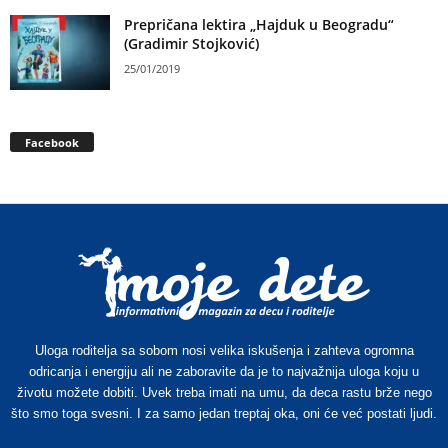
Prepričana lektira „Hajduk u Beogradu“
(Gradimir Stojković)
25/01/2019
Facebook
Uloga roditelja sa sobom nosi velika iskušenja i zahteva ogromna
odricanja i energiju ali ne zaboravite da je to najvažnija uloga koju u
životu možete dobiti. Uvek treba imati na umu, da deca rastu brže nego
što smo toga svesni. I za samo jedan treptaj oka, oni će već postati ljudi.