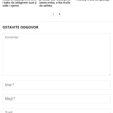
i kako da izbegnete suze (i
zaista treba, a šta može
vaše i njene)
da sačeka
OSTAVITE ODGOVOR