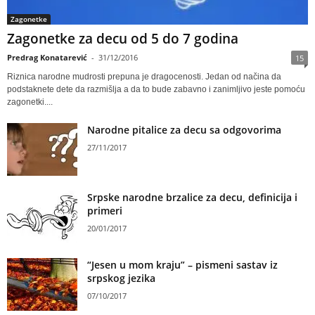
Zagonetke
Zagonetke za decu od 5 do 7 godina
Predrag Konatarević
-
31/12/2016
15
Riznica narodne mudrosti prepuna je dragocenosti. Jedan od načina da
podstaknete dete da razmišlja a da to bude zabavno i zanimljivo jeste pomoću
zagonetki....
Narodne pitalice za decu sa odgovorima
27/11/2017
Srpske narodne brzalice za decu, definicija i
primeri
20/01/2017
“Jesen u mom kraju” – pismeni sastav iz
srpskog jezika
07/10/2017