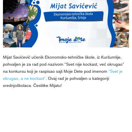
Mijat Savićević učenik Ekonomsko-tehničke škole, iz Kuršumlije,
pohvaljen je za rad pod nazivom “Svet nije kockast, već okrugao”
na konkursu koji je raspisao sajt Moje Dete pod imenom
“Svet je
okrugao, a ne kockast”
. Ovaj rad je pohvaljen u kategoriji
srednjoškolaca. Čestitke Mijatu!