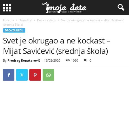
Početna
Porodica
Deca za decu
Svet je okrugao a ne kockast – Mijat Savićević
(srednja škola)
DECA ZA DECU
Svet je okrugao a ne kockast –
Mijat Savićević (srednja škola)
By
Predrag Konatarević
-
16/02/2020
1060
0