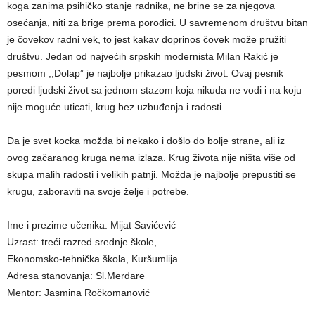
koga zanima psihičko stanje radnika, ne brine se za njegova
osećanja, niti za brige prema porodici. U savremenom društvu bitan
je čovekov radni vek, to jest kakav doprinos čovek može pružiti
društvu. Jedan od najvećih srpskih modernista Milan Rakić je
pesmom ,,Dolap” je najbolјe prikazao lјudski život. Ovaj pesnik
poredi lјudski život sa jednom stazom koja nikuda ne vodi i na koju
nije moguće uticati, krug bez uzbuđenja i radosti.
Da je svet kocka možda bi nekako i došlo do bolјe strane, ali iz
ovog začaranog kruga nema izlaza. Krug života nije ništa više od
skupa malih radosti i velikih patnji. Možda je najbolјe prepustiti se
krugu, zaboraviti na svoje želјe i potrebe.
Ime i prezime učenika: Mijat Savićević
Uzrast: treći razred srednje škole,
Ekonomsko-tehnička škola, Kuršumlija
Adresa stanovanja: Sl.Merdare
Mentor: Jasmina Ročkomanović