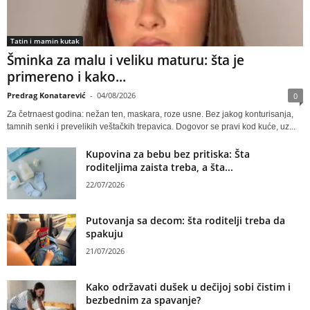
Tatin i mamin kutak
Šminka za malu i veliku maturu: šta je
primereno i kako...
Predrag Konatarević
-
04/08/2026
0
Za četrnaest godina: nežan ten, maskara, roze usne. Bez jakog konturisanja,
tamnih senki i prevelikih veštačkih trepavica. Dogovor se pravi kod kuće, uz...
Kupovina za bebu bez pritiska: Šta
roditeljima zaista treba, a šta...
22/07/2026
Putovanja sa decom: šta roditelji treba da
spakuju
21/07/2026
Kako održavati dušek u dečijoj sobi čistim i
bezbednim za spavanje?