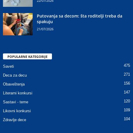
22/07/2026
Putovanja sa decom: šta roditelji treba da
spakuju
21/07/2026
POPULARNE KATEGORIJE
475
Saveti
271
Deca za decu
156
Obaveštenja
147
Literarni konkursi
120
Sastavi - teme
109
Likovni konkursi
104
Zdravlje dece