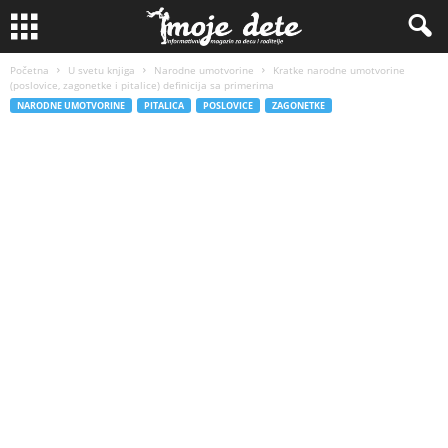
Početna
U svetu knjiga
Narodne umotvorine
Kratke narodne umotvorine
(poslovice, zagonetke i pitalice) definicija sa primerima
NARODNE UMOTVORINE
PITALICA
POSLOVICE
ZAGONETKE