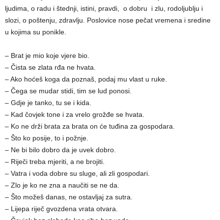
lјudima, o radu i štednji, istini, pravdi, o dobru i zlu, rodolјublјu i
slozi, o poštenju, zdravlјu. Poslovice nose pečat vremena i sredine
u kojima su ponikle.
– Brat je mio koje vjere bio.
– Čista se zlata rđa ne hvata.
– Ako hoćeš koga da poznaš, podaj mu vlast u ruke.
– Čega se mudar stidi, tim se lud ponosi.
– Gdje je tanko, tu se i kida.
– Kad čovjek tone i za vrelo grožđe se hvata.
– Ko ne drži brata za brata on će tuđina za gospodara.
– Što ko posije, to i požnje.
– Ne bi bilo dobro da je uvek dobro.
– Riječi treba mjeriti, a ne brojiti.
– Vatra i voda dobre su sluge, ali zli gospodari.
– Zlo je ko ne zna a naučiti se ne da.
– Što možeš danas, ne ostavlјaj za sutra.
– Lijepa riječ gvozdena vrata otvara.