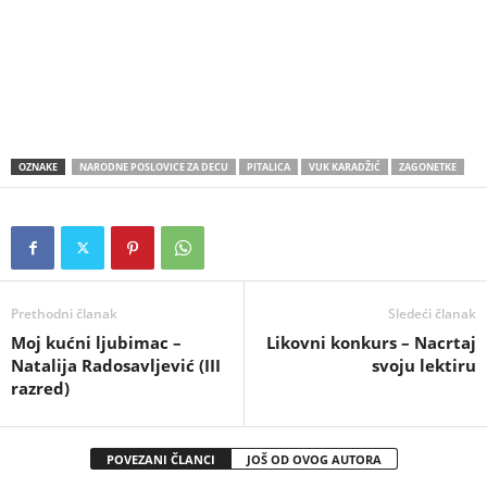
OZNAKE
NARODNE POSLOVICE ZA DECU
PITALICA
VUK KARADŽIĆ
ZAGONETKE
Prethodni članak
Sledeći članak
Moj kućni ljubimac –
Likovni konkurs – Nacrtaj
Natalija Radosavljević (III
svoju lektiru
razred)
POVEZANI ČLANCI
JOŠ OD OVOG AUTORA