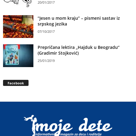
20/01/2017
“Jesen u mom kraju” – pismeni sastav iz
srpskog jezika
07/10/2017
Prepričana lektira „Hajduk u Beogradu“
(Gradimir Stojković)
25/01/2019
Facebook