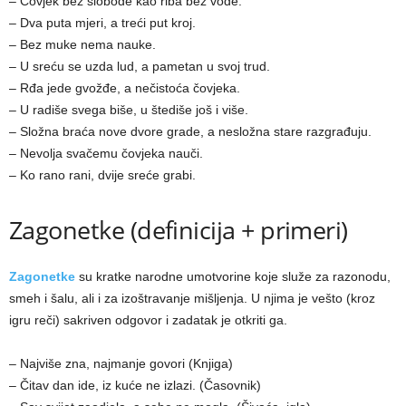
– Čovjek bez slobode kao riba bez vode.
– Dva puta mjeri, a treći put kroj.
– Bez muke nema nauke.
– U sreću se uzda lud, a pametan u svoj trud.
– Rđa jede gvožđe, a nečistoća čovjeka.
– U radiše svega biše, u štediše još i više.
– Složna braća nove dvore grade, a nesložna stare razgrađuju.
– Nevolјa svačemu čovjeka nauči.
– Ko rano rani, dvije sreće grabi.
Zagonetke (definicija + primeri)
Zagonetke
su kratke narodne umotvorine koje služe za razonodu,
smeh i šalu, ali i za izoštravanje mišlјenja. U njima je vešto (kroz
igru reči) sakriven odgovor i zadatak je otkriti ga.
– Najviše zna, najmanje govori (Knjiga)
– Čitav dan ide, iz kuće ne izlazi. (Časovnik)