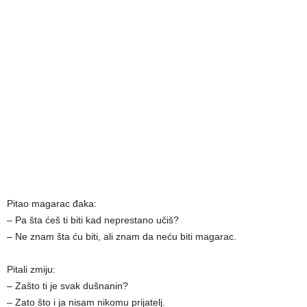
Pitao magarac đaka:
– Pa šta ćeš ti biti kad neprestano učiš?
– Ne znam šta ću biti, ali znam da neću biti magarac.
Pitali zmiju:
– Zašto ti je svak dušnanin?
– Zato što i ja nisam nikomu prijatelj.