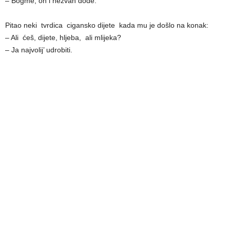
– Bogme, on i nezvan dođe.
Pitao neki tvrdica cigansko dijete kada mu je došlo na konak:
– Ali ćeš, dijete, hlјeba, ali mlijeka?
– Ja najvolij’ udrobiti.