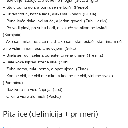
– Sav svijet zaodjela, a sebe ne mogla. (Šivaća igla)
– Što u ognju gori, a ognja se ne boji? (Pepeo)
– Drven trbuh, kožna leđa, dlakama Govori. (Gusle)
– Puna kuća đaka: svi muče, a jedan govori. (Zubi i jezik))
– Po vodi plovi, po suhu hodi, a iz kuće se nikad ne izvlači.
(Kornjača)
– Ako sam mlad, ostaću mlad; ako sam star, ostaću star: imam oči,
a ne vidim, imam uši, a ne čujem. (Slika)
– Bijela se rodi, zelena odraste, crvena umire. (Trešnja)
– Bele koke ispred strehe vire. (Zubi)
– Zuba nema, ruku nema, a opet ujeda. (Zima)
– Kad se vidi, ne vidi me niko; a kad se ne vidi, vidi me svako.
(Pomrčina)
– Bez ivera na void ćuprija. (Led)
– O klinu visi a zlu misli. (Puška)
Pitalice (definicija + primeri)