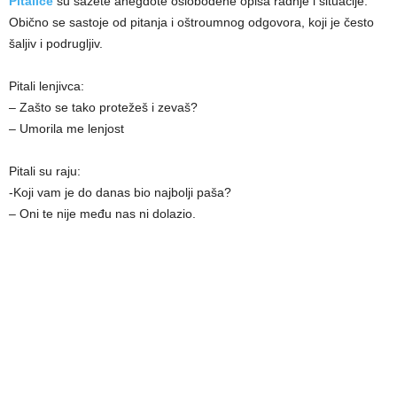
Pitalice
su sažete anegdote oslobođene opisa radnje i situacije.
Obično se sastoje od pitanja i oštroumnog odgovora, koji je često
šalјiv i podruglјiv.
Pitali lenjivca:
– Zašto se tako protežeš i zevaš?
– Umorila me lenjost
Pitali su raju:
-Koji vam je do danas bio najbolјi paša?
– Oni te nije među nas ni dolazio.