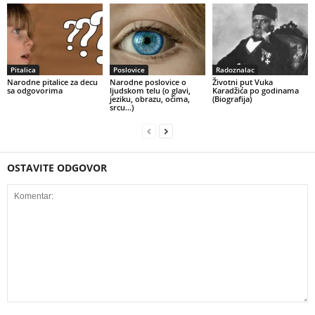
Pitalica
Poslovice
Radoznalac
Narodne pitalice za decu
Narodne poslovice o
Životni put Vuka
sa odgovorima
ljudskom telu (o glavi,
Karadžića po godinama
jeziku, obrazu, očima,
(Biografija)
srcu…)
OSTAVITE ODGOVOR