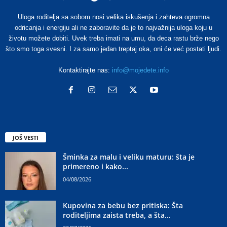
Uloga roditelja sa sobom nosi velika iskušenja i zahteva ogromna
odricanja i energiju ali ne zaboravite da je to najvažnija uloga koju u
životu možete dobiti. Uvek treba imati na umu, da deca rastu brže nego
što smo toga svesni. I za samo jedan treptaj oka, oni će već postati ljudi.
Kontaktirajte nas:
info@mojedete.info
JOŠ VESTI
Šminka za malu i veliku maturu: šta je
primereno i kako...
04/08/2026
Kupovina za bebu bez pritiska: Šta
roditeljima zaista treba, a šta...