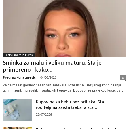
Tatin i mamin kutak
Šminka za malu i veliku maturu: šta je
primereno i kako...
Predrag Konatarević
-
04/08/2026
0
Za četrnaest godina: nežan ten, maskara, roze usne. Bez jakog konturisanja,
tamnih senki i prevelikih veštačkih trepavica. Dogovor se pravi kod kuće, uz...
Kupovina za bebu bez pritiska: Šta
roditeljima zaista treba, a šta...
22/07/2026