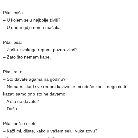
Pitali miša:
– U kojem selu najbolјe živiš?
– U onom gdje nema mačaka.
Pitali psa:
– Zašto svakoga repom pozdravlјaš?
– Zato što nemam kape.
Pitali raju:
– Što davate agama na godinu?
– Nemam ti kad sve redom kazivati e mi odoše konji, nego ću ti
kazati samo ono što ne davamo.
– A šta ne davate?
– Dušu.
Pitali nečije dijete:
– Kaži mi, dijete, kako u vašem selu vuka zovu?