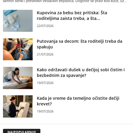
tamnih senki i prevelikih veštačkih trepavica. Dogovor se pravi kod kuće, uz...
Kupovina za bebu bez pritiska: Šta
roditeljima zaista treba, a šta...
22/07/2026
Putovanja sa decom: šta roditelji treba da
spakuju
21/07/2026
Kako održavati dušek u dečijoj sobi čistim i
bezbednim za spavanje?
19/07/2026
Kada je vreme da temeljno očistite dečiji
krevet?
19/07/2026
NAJPOPULARNIJE