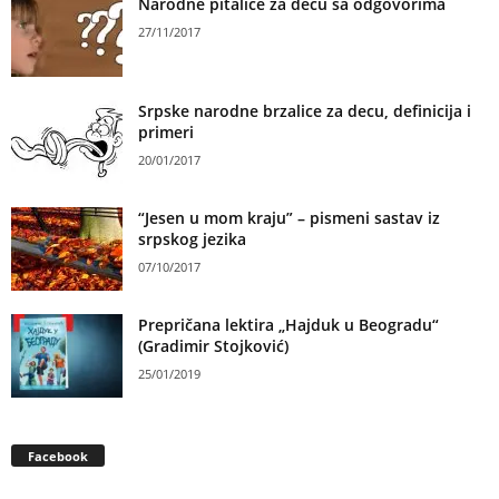
Narodne pitalice za decu sa odgovorima
27/11/2017
Srpske narodne brzalice za decu, definicija i
primeri
20/01/2017
“Jesen u mom kraju” – pismeni sastav iz
srpskog jezika
07/10/2017
Prepričana lektira „Hajduk u Beogradu“
(Gradimir Stojković)
25/01/2019
Facebook