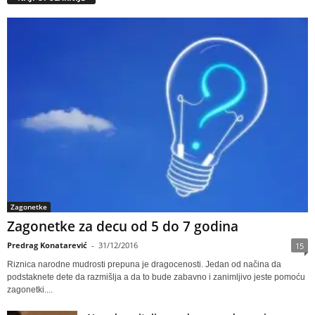
Zagonetke
Zagonetke za decu od 5 do 7 godina
Predrag Konatarević
-
31/12/2016
15
Riznica narodne mudrosti prepuna je dragocenosti. Jedan od načina da
podstaknete dete da razmišlja a da to bude zabavno i zanimljivo jeste pomoću
zagonetki....