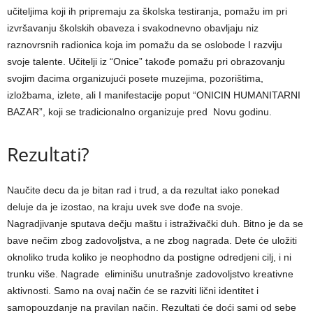
učiteljima koji ih pripremaju za školska testiranja, pomažu im pri
izvršavanju školskih obaveza i svakodnevno obavljaju niz
raznovrsnih radionica koja im pomažu da se oslobode I razviju
svoje talente. Učitelji iz “Onice” takođe pomažu pri obrazovanju
svojim đacima organizujući posete muzejima, pozorištima,
izložbama, izlete, ali I manifestacije poput “ONICIN HUMANITARNI
BAZAR”, koji se tradicionalno organizuje pred Novu godinu.
Rezultati?
Naučite decu da je bitan rad i trud, a da rezultat iako ponekad
deluje da je izostao, na kraju uvek sve dođe na svoje.
Nagradjivanje sputava dečju maštu i istraživački duh. Bitno je da se
bave nečim zbog zadovoljstva, a ne zbog nagrada. Dete će uložiti
oknoliko truda koliko je neophodno da postigne odredjeni cilj, i ni
trunku više. Nagrade eliminišu unutrašnje zadovoljstvo kreativne
aktivnosti. Samo na ovaj način će se razviti lični identitet i
samopouzdanje na pravilan način. Rezultati će doći sami od sebe