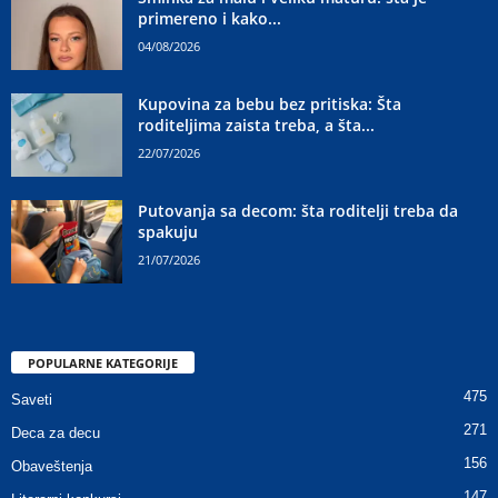
primereno i kako...
04/08/2026
Kupovina za bebu bez pritiska: Šta
roditeljima zaista treba, a šta...
22/07/2026
Putovanja sa decom: šta roditelji treba da
spakuju
21/07/2026
POPULARNE KATEGORIJE
475
Saveti
271
Deca za decu
156
Obaveštenja
147