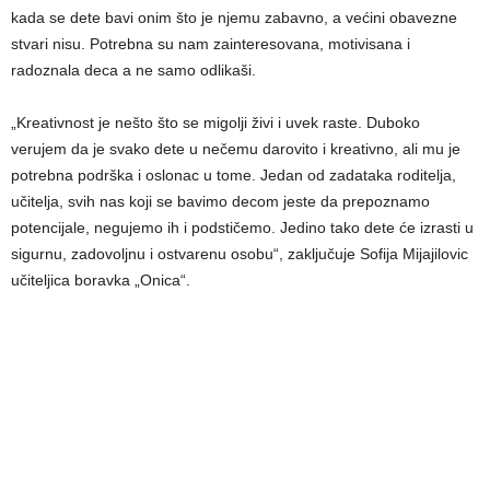
kada se dete bavi onim što je njemu zabavno, a većini obavezne
stvari nisu. Potrebna su nam zainteresovana, motivisana i
radoznala deca a ne samo odlikaši.
„Kreativnost je nešto što se migolji živi i uvek raste. Duboko
verujem da je svako dete u nečemu darovito i kreativno, ali mu je
potrebna podrška i oslonac u tome. Jedan od zadataka roditelja,
učitelja, svih nas koji se bavimo decom jeste da prepoznamo
potencijale, negujemo ih i podstičemo. Jedino tako dete će izrasti u
sigurnu, zadovoljnu i ostvarenu osobu“, zaključuje Sofija Mijajilovic
učiteljica boravka „Onica“.