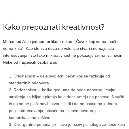
Kako prepoznati kreativnost?
Muhamed Ali je jednom prilikom rekao: „Čovek koji nema mašte,
nema krila“. Kao što sva deca ne vole iste stvari i nemaju ista
interesovanja, isto tako ni kreativnost ne pokazuju svi na isti način.
Neke od najčešćih osobina su:
Originalnost – daje svoj lični pečat koji se razlikuje od
standardnih odgovora.
Radoznalost – koliko god ume da bude naporno, imajte
strpljenja za hiljadu pitanja koja deca umeju da postave. Naučiti
ih da se ne plaši novih stvari i ljudi i da ne ostaju na jednom
polju interesovanja, uticaće na njihovo poverenje i
komunikacione veštine.
Divergentno ponašanje – ovo je naziv psihologa za decu koja