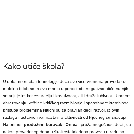
Kako utiče škola?
U doba interneta i tehnologije deca sve više vremena provode uz
mobilne telefone, a sve manje u prirodi, što negativno utiče na njih,
smanjuje im koncentraciju i kreativnost, ali i druželjubivost. U ranom
obrazovanju, veštine kritičkog razmišljanja i sposobnost kreativnog
pristupa problemima ključni su za pravilan dečji razvoj. Iz ovih
razloga nastavne i vannastavne aktivnosti od ključnog su značaja.
Na primer,
produženi boravak “Onica”
pruža mogućnost deci , da
nakon provedenog dana u školi ostatak dana provedu u radu sa