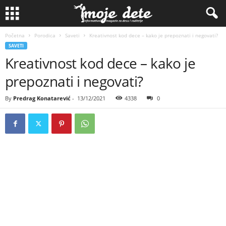
Početna
Porodica
Saveti
Kreativnost kod dece – kako je prepoznati i negovati?
SAVETI
Kreativnost kod dece – kako je
prepoznati i negovati?
By
Predrag Konatarević
-
13/12/2021
4338
0