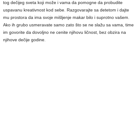
tog dečijeg sveta koji može i vama da pomogne da probudite
uspavanu kreativnost kod sebe. Razgovarajte sa detetom i dajte
mu prostora da ima svoje mišljenje makar bilo i suprotno vašem.
Ako ih grubo usmeravate samo zato što se ne slažu sa vama, time
im govorite da dovoljno ne cenite njihovu ličnost, bez obzira na
njihove dečije godine.