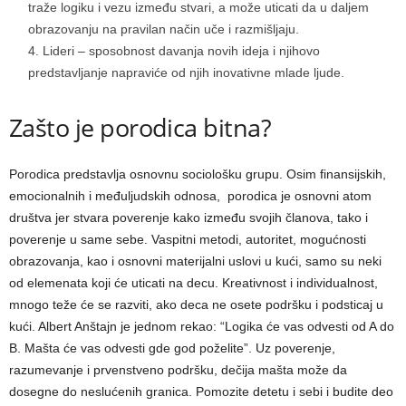
traže logiku i vezu između stvari, a može uticati da u daljem
obrazovanju na pravilan način uče i razmišljaju.
Lideri – sposobnost davanja novih ideja i njihovo
predstavljanje napraviće od njih inovativne mlade ljude.
Zašto je porodica bitna?
Porodica predstavlja osnovnu sociološku grupu. Osim finansijskih,
emocionalnih i međuljudskih odnosa, porodica je osnovni atom
društva jer stvara poverenje kako između svojih članova, tako i
poverenje u same sebe. Vaspitni metodi, autoritet, mogućnosti
obrazovanja, kao i osnovni materijalni uslovi u kući, samo su neki
od elemenata koji će uticati na decu. Kreativnost i individualnost,
mnogo teže će se razviti, ako deca ne osete podršku i podsticaj u
kući. Albert Anštajn je jednom rekao: “Logika će vas odvesti od A do
B. Mašta će vas odvesti gde god poželite”. Uz poverenje,
razumevanje i prvenstveno podršku, dečija mašta može da
dosegne do neslućenih granica. Pomozite detetu i sebi i budite deo