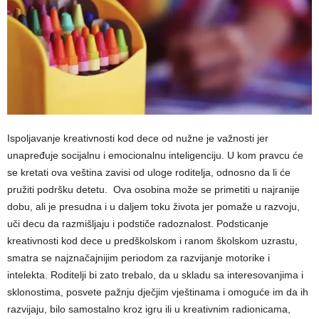
Ispoljavanje kreativnosti kod dece od nužne je važnosti jer
unapređuje socijalnu i emocionalnu inteligenciju. U kom pravcu će
se kretati ova veština zavisi od uloge roditelja, odnosno da li će
pružiti podršku detetu. Ova osobina može se primetiti u najranije
dobu, ali je presudna i u daljem toku života jer pomaže u razvoju,
uči decu da razmišljaju i podstiče radoznalost. Podsticanje
kreativnosti kod dece u predškolskom i ranom školskom uzrastu,
smatra se najznačajnijim periodom za razvijanje motorike i
intelekta. Roditelji bi zato trebalo, da u skladu sa interesovanjima i
sklonostima, posvete pažnju dječjim vještinama i omoguće im da ih
razvijaju, bilo samostalno kroz igru ili u kreativnim radionicama,