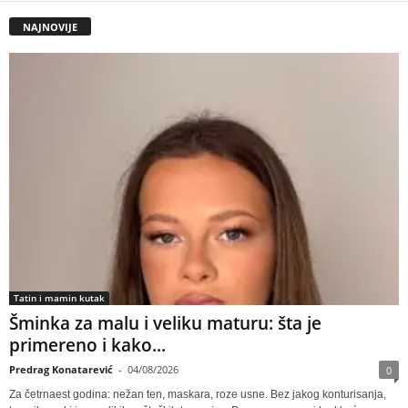
NAJNOVIJE
Tatin i mamin kutak
Šminka za malu i veliku maturu: šta je
primereno i kako...
Predrag Konatarević
-
04/08/2026
0
Za četrnaest godina: nežan ten, maskara, roze usne. Bez jakog konturisanja,