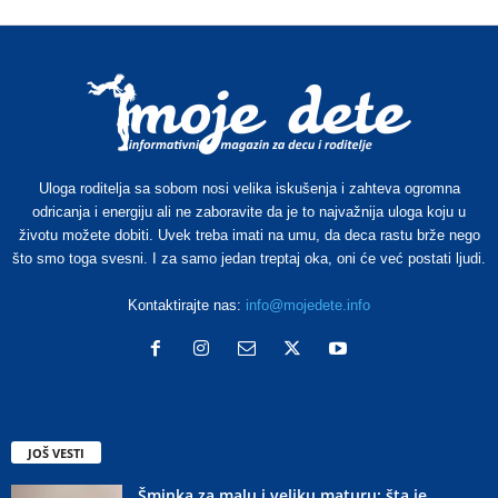
Uloga roditelja sa sobom nosi velika iskušenja i zahteva ogromna
odricanja i energiju ali ne zaboravite da je to najvažnija uloga koju u
životu možete dobiti. Uvek treba imati na umu, da deca rastu brže nego
što smo toga svesni. I za samo jedan treptaj oka, oni će već postati ljudi.
Kontaktirajte nas:
info@mojedete.info
JOŠ VESTI
Šminka za malu i veliku maturu: šta je