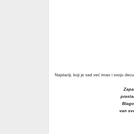
Najstariji, koji je sad već imao i svoju dec
Zapam
prasta
Blago
van svo