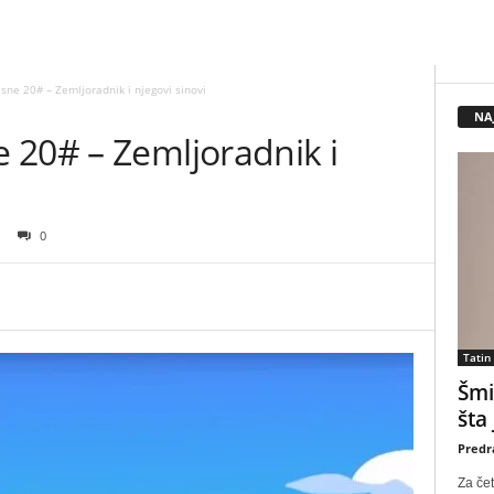
sne 20# – Zemljoradnik i njegovi sinovi
NA
 20# – Zemljoradnik i
0
Tatin
Šmi
šta
Predr
Za čet