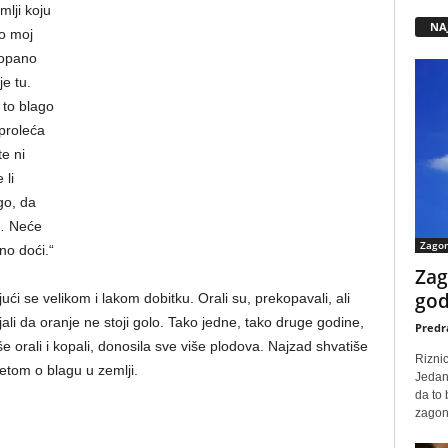
mlji koju
NA
io moj
kopano
je tu.
 to blago
 proleća
te ni
 li
go, da
t… Neće
Zago
no doći.“
Zag
god
ći se velikom i lakom dobitku. Orali su, prekopavali, ali
li da oranje ne stoji golo. Tako jedne, tako druge godine,
Predr
še orali i kopali, donosila sve više plodova. Najzad shvatiše
Rizni
etom o blagu u zemlji.
Jedan
da to
zagone