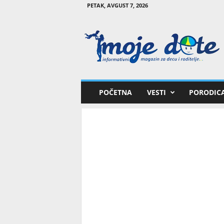
PETAK, AVGUST 7, 2026
M
o
j
e
d
e
t
POČETNA
VESTI
PORODIC
e