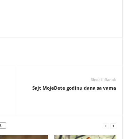
Sledeći članak
Sajt MojeDete godinu dana sa vama
A