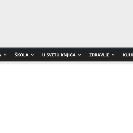
A
ŠKOLA
U SVETU KNJIGA
ZDRAVLJE
KUHI