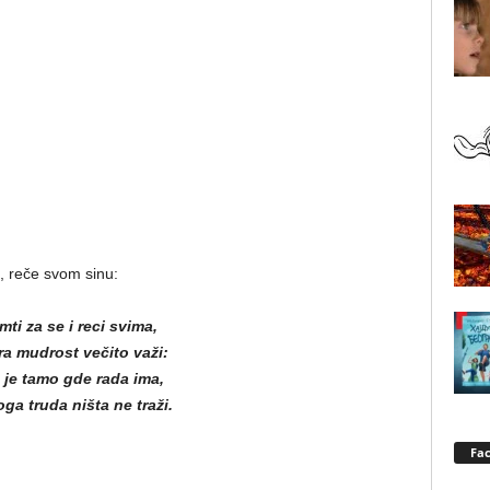
u, reče svom sinu:
ti za se i reci svima,
ra mudrost večito važi:
 je tamo gde rada ima,
ga truda ništa ne traži.
Fa