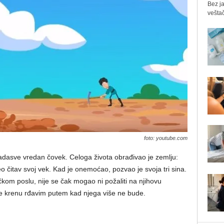
Bez ja
veštač
foto: youtube.com
nadasve vredan čovek. Celoga života obrađivao je zemlju:
eo čitav svoj vek. Kad je onemoćao, pozvao je svoja tri sina.
čkom poslu, nije se čak mogao ni požaliti na njihovu
a ne krenu rđavim putem kad njega više ne bude.