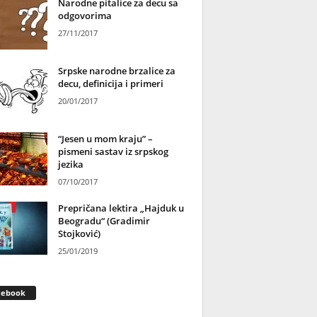
Narodne pitalice za decu sa
odgovorima
27/11/2017
Srpske narodne brzalice za
decu, definicija i primeri
20/01/2017
“Jesen u mom kraju” –
pismeni sastav iz srpskog
jezika
07/10/2017
Prepričana lektira „Hajduk u
Beogradu“ (Gradimir
Stojković)
25/01/2019
cebook