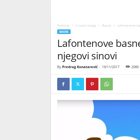
Početna
U svetu knjiga
Basne
Lafontenove ba
BASNE
Lafontenove basne
njegovi sinovi
By
Predrag Konatarević
-
19/11/2017
2080