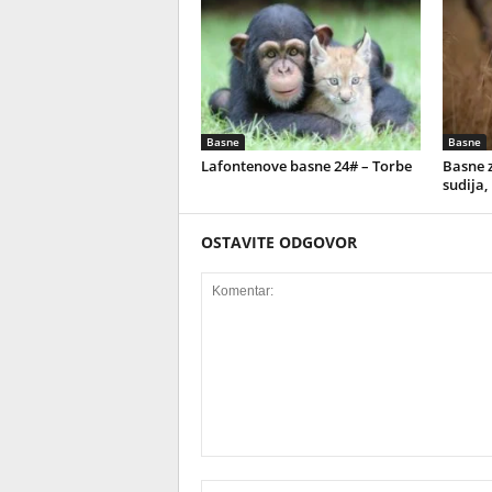
Basne
Basne
Lafontenove basne 24# – Torbe
Basne z
sudija,
OSTAVITE ODGOVOR