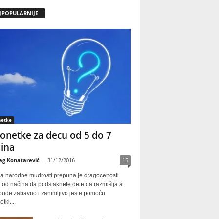
JPOPULARNIJE
netke
onetke za decu od 5 do 7
ina
ag Konatarević
-
31/12/2016
15
ca narodne mudrosti prepuna je dragocenosti.
 od načina da podstaknete dete da razmišlja a
 bude zabavno i zanimljivo jeste pomoću
tki....