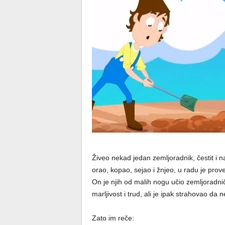
Živeo nekad jedan zemljoradnik, čestit i 
orao, kopao, sejao i žnjeo, u radu je prov
On je njih od malih nogu učio zemljoradni
marljivost i trud, ali je ipak strahovao d
Zato im reče: