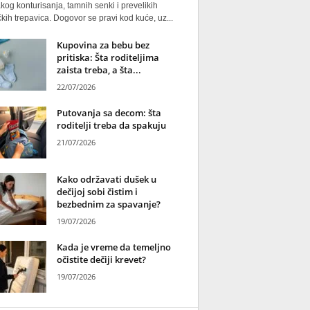
kog konturisanja, tamnih senki i prevelikih
kih trepavica. Dogovor se pravi kod kuće, uz...
Kupovina za bebu bez
pritiska: Šta roditeljima
zaista treba, a šta...
22/07/2026
Putovanja sa decom: šta
roditelji treba da spakuju
21/07/2026
Kako održavati dušek u
dečijoj sobi čistim i
bezbednim za spavanje?
19/07/2026
Kada je vreme da temeljno
očistite dečiji krevet?
19/07/2026