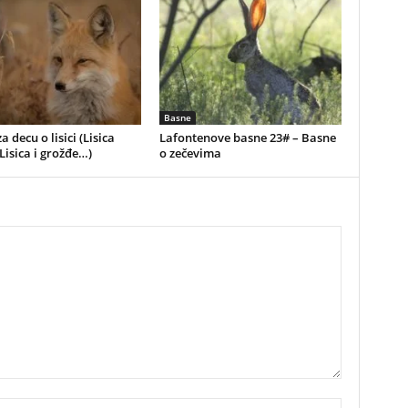
Basne
a decu o lisici (Lisica
Lafontenove basne 23# – Basne
 Lisica i grožđe…)
o zečevima