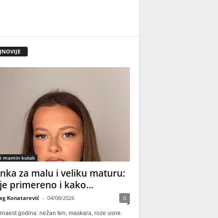
JNOVIJE
 i mamin kutak
nka za malu i veliku maturu:
 je primereno i kako...
ag Konatarević
-
04/08/2026
0
rnaest godina: nežan ten, maskara, roze usne.