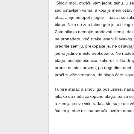
„Sinovi moji, otkriću vam jednu tajnu. U ze
sad ostavljam vama, a koju je meni ostav
otac, a njemu opet njegov – nalazi se za
blago. Niko ne zna tačno gde je, ali blago 
Zato nikako nemojte prodavati zemlju dok
ne pronađete, već svake jeseni ili svakog
preorite zemlju, prekopajte je, ne ostavljaj
jedno jedino mesto neokopano. Ne nađete
blago, posejte pšenicu, kukuruz ili šta dru
oranje ne stoji prazno, pa dogodine ope
proći suviše vremena, do blaga ćete sigur
I umre starac a sinovi ga poslušaše, nadaju
nikako da nađu zakopano blago, pa su seja
a zemlja je sve više rađala što su je oni vi
šta im je otac uistinu poručio svojim aman