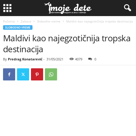
Početna
Zabava
Slobodno vreme
Maldivi kao najegzotičnija tropska destinacija
SLOBODNO VREME
Maldivi kao najegzotičnija tropska
destinacija
By
Predrag Konatarević
-
31/05/2021
4079
0