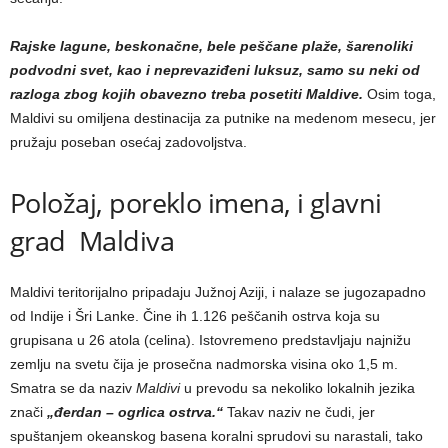
Rajske lagune, beskonačne, bele peščane plaže, šarenoliki
podvodni svet, kao i neprevaziđeni luksuz, samo su neki od
razloga zbog kojih obavezno treba posetiti Maldive.
Osim toga,
Maldivi su omiljena destinacija za putnike na medenom mesecu, jer
pružaju poseban osećaj zadovoljstva.
Položaj, poreklo imena, i glavni
grad Maldiva
Maldivi teritorijalno pripadaju Južnoj Aziji, i nalaze se jugozapadno
od Indije i Šri Lanke. Čine ih 1.126 peščanih ostrva koja su
grupisana u 26 atola (celina). Istovremeno predstavljaju najnižu
zemlju na svetu čija je prosečna nadmorska visina oko 1,5 m.
Smatra se da naziv
Maldivi
u prevodu sa nekoliko lokalnih jezika
znači
„đerdan – ogrlica ostrva.“
Takav naziv ne čudi, jer
spuštanjem okeanskog basena koralni sprudovi su narastali, tako