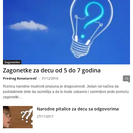
Zagonetke
Zagonetke za decu od 5 do 7 godina
Predrag Konatarević
-
31/12/2016
15
Riznica narodne mudrosti prepuna je dragocenosti. Jedan od načina da
podstaknete dete da razmišlja a da to bude zabavno i zanimljivo jeste pomoću
zagonetki....
Narodne pitalice za decu sa odgovorima
27/11/2017