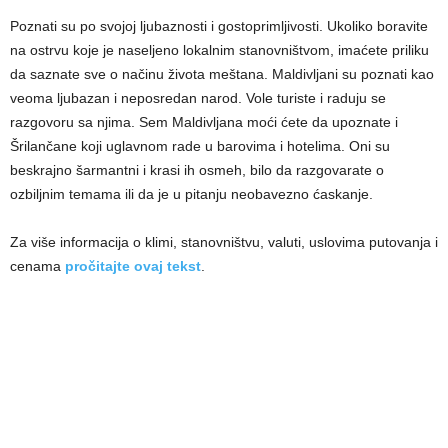
Poznati su po svojoj ljubaznosti i gostoprimljivosti. Ukoliko boravite
na ostrvu koje je naseljeno lokalnim stanovništvom, imaćete priliku
da saznate sve o načinu života meštana. Maldivljani su poznati kao
veoma ljubazan i neposredan narod. Vole turiste i raduju se
razgovoru sa njima. Sem Maldivljana moći ćete da upoznate i
Šrilančane koji uglavnom rade u barovima i hotelima. Oni su
beskrajno šarmantni i krasi ih osmeh, bilo da razgovarate o
ozbiljnim temama ili da je u pitanju neobavezno ćaskanje.
Za više informacija o klimi, stanovništvu, valuti, uslovima putovanja i
cenama
pročitajte ovaj tekst
.