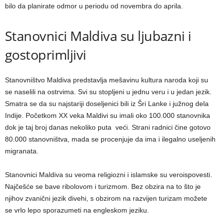
bilo da planirate odmor u periodu od novembra do aprila.
Stanovnici Maldiva su ljubazni i
gostoprimljivi
Stanovništvo Maldiva predstavlja mešavinu kultura naroda koji su
se naselili na ostrvima. Svi su stopljeni u jednu veru i u jedan jezik.
Smatra se da su najstariji doseljenici bili iz Šri Lanke i južnog dela
Indije. Početkom XX veka Maldivi su imali oko 100.000 stanovnika
dok je taj broj danas nekoliko puta veći. Strani radnici čine gotovo
80.000 stanovništva, mada se procenjuje da ima i ilegalno useljenih
migranata.
Stanovnici Maldiva su veoma religiozni i islamske su veroispovesti.
Najčešće se bave ribolovom i turizmom. Bez obzira na to što je
njihov zvanični jezik divehi, s obzirom na razvijen turizam možete
se vrlo lepo sporazumeti na engleskom jeziku.