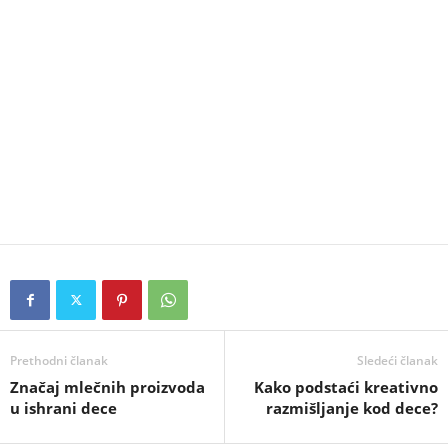
Prethodni članak
Sledeći članak
Značaj mlečnih proizvoda
Kako podstaći kreativno
u ishrani dece
razmišljanje kod dece?