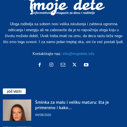
Uloga roditelja sa sobom nosi velika iskušenja i zahteva ogromna
odricanja i energiju ali ne zaboravite da je to najvažnija uloga koju u
životu možete dobiti. Uvek treba imati na umu, da deca rastu brže nego
što smo toga svesni. I za samo jedan treptaj oka, oni će već postati ljudi.
Kontaktirajte nas:
info@mojedete.info
JOŠ VESTI
Šminka za malu i veliku maturu: šta je
primereno i kako...
04/08/2026