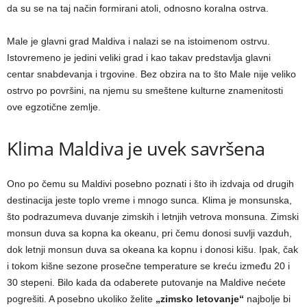
da su se na taj način formirani atoli, odnosno koralna ostrva.
Male je glavni grad Maldiva i nalazi se na istoimenom ostrvu.
Istovremeno je jedini veliki grad i kao takav predstavlja glavni
centar snabdevanja i trgovine. Bez obzira na to što Male nije veliko
ostrvo po površini, na njemu su smeštene kulturne znamenitosti
ove egzotične zemlje.
Klima Maldiva je uvek savršena
Ono po čemu su Maldivi posebno poznati i što ih izdvaja od drugih
destinacija jeste toplo vreme i mnogo sunca. Klima je monsunska,
što podrazumeva duvanje zimskih i letnjih vetrova monsuna. Zimski
monsun duva sa kopna ka okeanu, pri čemu donosi suvlji vazduh,
dok letnji monsun duva sa okeana ka kopnu i donosi kišu. Ipak, čak
i tokom kišne sezone prosečne temperature se kreću između 20 i
30 stepeni. Bilo kada da odaberete putovanje na Maldive nećete
pogrešiti. A posebno ukoliko želite
„zimsko letovanje“
najbolje bi