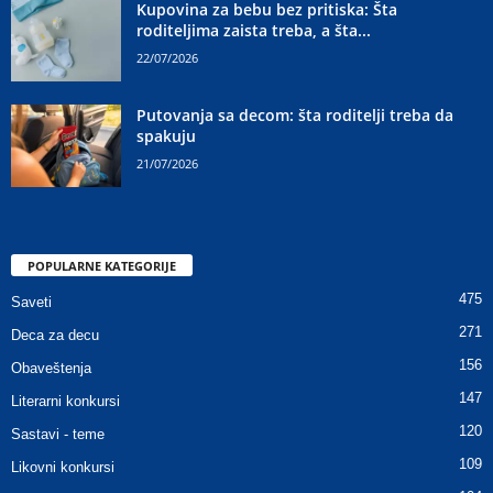
Kupovina za bebu bez pritiska: Šta
roditeljima zaista treba, a šta...
22/07/2026
Putovanja sa decom: šta roditelji treba da
spakuju
21/07/2026
POPULARNE KATEGORIJE
475
Saveti
271
Deca za decu
156
Obaveštenja
147
Literarni konkursi
120
Sastavi - teme
109
Likovni konkursi