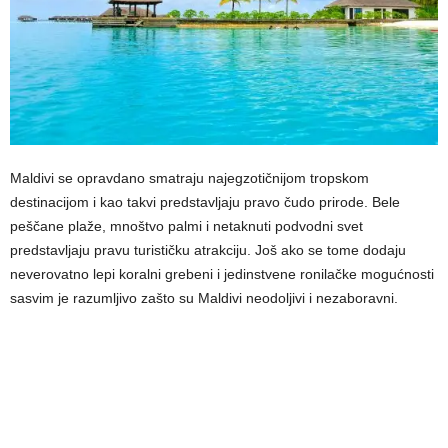
Maldivi se opravdano smatraju najegzotičnijom tropskom
destinacijom i kao takvi predstavljaju pravo čudo prirode. Bele
peščane plaže, mnoštvo palmi i netaknuti podvodni svet
predstavljaju pravu turističku atrakciju. Još ako se tome dodaju
neverovatno lepi koralni grebeni i jedinstvene ronilačke mogućnosti
sasvim je razumljivo zašto su Maldivi neodoljivi i nezaboravni.