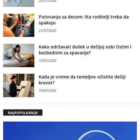
22/07/2026
Putovanja sa decom: šta roditelji treba da
spakuju
21/07/2026
Kako održavati dušek u dečijoj sobi čistim i
bezbednim za spavanje?
19/07/2026
Kada je vreme da temeljno očistite dečiji
krevet?
19/07/2026
NAJPOPULARNIJE