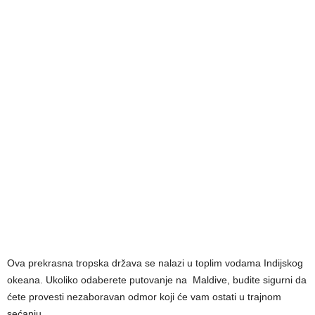
Ova prekrasna tropska država se nalazi u toplim vodama Indijskog
okeana. Ukoliko odaberete putovanje na Maldive, budite sigurni da
ćete provesti nezaboravan odmor koji će vam ostati u trajnom
sećanju.