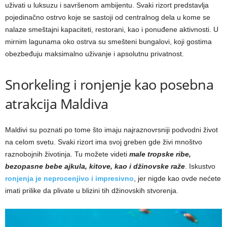
uživati u luksuzu i savršenom ambijentu. Svaki rizort predstavlja
pojedinačno ostrvo koje se sastoji od centralnog dela u kome se
nalaze smeštajni kapaciteti, restorani, kao i ponuđene aktivnosti. U
mirnim lagunama oko ostrva su smešteni bungalovi, koji gostima
obezbeđuju maksimalno uživanje i apsolutnu privatnost.
Snorkeling i ronjenje kao posebna
atrakcija Maldiva
Maldivi su poznati po tome što imaju najraznovrsniji podvodni život
na celom svetu. Svaki rizort ima svoj greben gde živi mnoštvo
raznobojnih životinja. Tu možete videti
male tropske ribe,
bezopasne bebe ajkula, kitove, kao i džinovske raže
. Iskustvo
ronjenja je neprocenjivo i impresivno
, jer nigde kao ovde nećete
imati prilike da plivate u blizini tih džinovskih stvorenja.