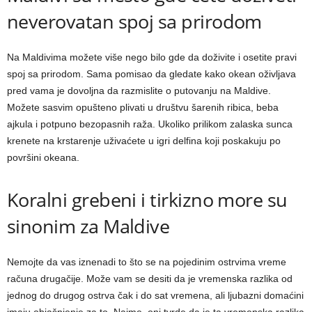
neverovatan spoj sa prirodom
Na Maldivima možete više nego bilo gde da doživite i osetite pravi
spoj sa prirodom. Sama pomisao da gledate kako okean oživljava
pred vama je dovoljna da razmislite o putovanju na Maldive.
Možete sasvim opušteno plivati u društvu šarenih ribica, beba
ajkula i potpuno bezopasnih raža. Ukoliko prilikom zalaska sunca
krenete na krstarenje uživaćete u igri delfina koji poskakuju po
površini okeana.
Koralni grebeni i tirkizno more su
sinonim za Maldive
Nemojte da vas iznenadi to što se na pojedinim ostrvima vreme
računa drugačije. Može vam se desiti da je vremenska razlika od
jednog do drugog ostrva čak i do sat vremena, ali ljubazni domaćini