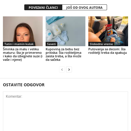
POVEZANI ČLANCI
JOŠ OD OVOG AUTORA
Tatin i mamin kutak
Saveti
Slobodno vreme
Šminka za malu i veliku
Kupovina za bebu bez
Putovanja sa decom: šta
maturu: šta je primereno
pritiska: Šta roditeljima
roditelji treba da spakuju
i kako da izbegnete suze (i
zaista treba, a šta može
vaše i njene)
da sačeka
OSTAVITE ODGOVOR