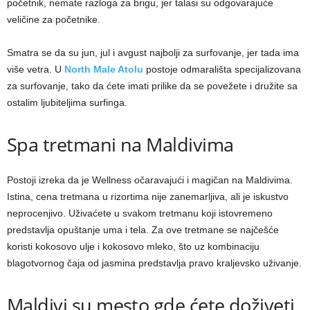
početnik, nemate razloga za brigu, jer talasi su odgovarajuće
veličine za početnike.
Smatra se da su jun, jul i avgust najbolji za surfovanje, jer tada ima
više vetra. U
North Male Atolu
postoje odmarališta specijalizovana
za surfovanje, tako da ćete imati prilike da se povežete i družite sa
ostalim ljubiteljima surfinga.
Spa tretmani na Maldivima
Postoji izreka da je Wellness očaravajući i magičan na Maldivima.
Istina, cena tretmana u rizortima nije zanemarljiva, ali je iskustvo
neprocenjivo. Uživaćete u svakom tretmanu koji istovremeno
predstavlja opuštanje uma i tela. Za ove tretmane se najčešće
koristi kokosovo ulje i kokosovo mleko, što uz kombinaciju
blagotvornog čaja od jasmina predstavlja pravo kraljevsko uživanje.
Maldivi su mesto gde ćete doživeti