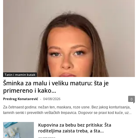
Tatin i mamin kutak
Šminka za malu i veliku maturu: šta je
primereno i kako...
Predrag Konatarević
-
04/08/2026
0
Za četrnaest godina: nežan ten, maskara, roze usne. Bez jakog konturisanja,
tamnih senki i prevelikih veštačkih trepavica. Dogovor se pravi kod kuće, uz...
Kupovina za bebu bez pritiska: Šta
roditeljima zaista treba, a šta...