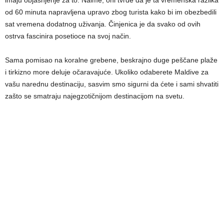
imaju objašnjenje za to. Naime, oni tvrde da je ta vremenska razlika
od 60 minuta napravljena upravo zbog turista kako bi im obezbedili
sat vremena dodatnog uživanja. Činjenica je da svako od ovih
ostrva fascinira posetioce na svoj način.
Sama pomisao na koralne grebene, beskrajno duge peščane plaže
i tirkizno more deluje očaravajuće. Ukoliko odaberete Maldive za
vašu narednu destinaciju, sasvim smo sigurni da ćete i sami shvatiti
zašto se smatraju najegzotičnijom destinacijom na svetu.