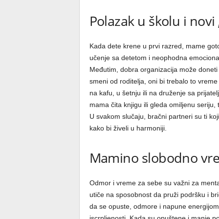
Polazak u školu i novi
Kada dete krene u prvi razred, mame got
učenje sa detetom i neophodna emocional
Međutim, dobra organizacija može doneti do
smeni od roditelja, oni bi trebalo to vreme
na kafu, u šetnju ili na druženje sa prija
mama čita knjigu ili gleda omiljenu seriju
U svakom slučaju, bračni partneri su ti koj
kako bi živeli u harmoniji.
Mamino slobodno vrem
Odmor i vreme za sebe su važni za mentaln
utiče na sposobnost da pruži podršku i br
da se opuste, odmore i napune energijom
iscrpljenosti. Kada su opuštene i manje po