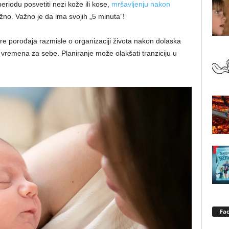
riodu posvetiti nezi kože ili kose,
mršavljenju nakon
važno. Važno je da ima svojih „5 minuta”!
 porođaja razmisle o organizaciji života nakon dolaska
 vremena za sebe. Planiranje može olakšati tranziciju u
Fa