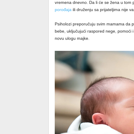
vremena dnevno. Da li će se žena u tom pe
porođaja
ili druženju sa prijateljima nije 
Psiholozi preporučuju svim mamama da pre
bebe, uključujući raspored nege, pomoći i
novu ulogu majke.