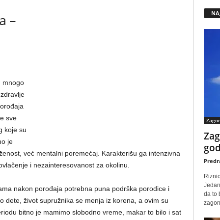
NA
a –
od mnogo
 zdravlje
orođaja
se sve
Zago
 koje su
Zag
o je
god
zmaženost, već mentalni poremećaj. Karakterišu ga intenzivna
Predr
ovlačenje i nezainteresovanost za okolinu.
Rizni
Jedan
nama nakon porođaja potrebna puna podrška porodice i
da to
rvo dete, život supružnika se menja iz korena, a ovim su
zagone
odu bitno je mamimo slobodno vreme, makar to bilo i sat