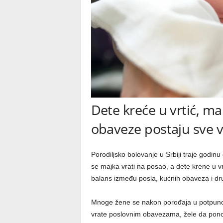
Dete kreće u vrtić, m
obaveze postaju sve 
Porodiljsko bolovanje u Srbiji traje godi
se majka vrati na posao, a dete krene u v
balans između posla, kućnih obaveza i dr
Mnoge žene se nakon porođaja u potpunost
vrate poslovnim obavezama, žele da ponovo