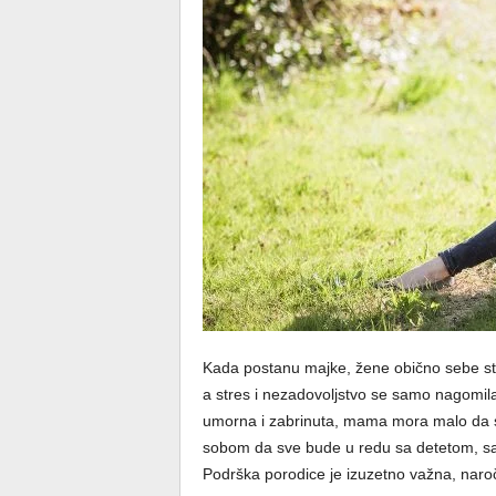
Kada postanu majke, žene obično sebe st
a stres i nezadovoljstvo se samo nagomila
umorna i zabrinuta, mama mora malo da se
sobom da sve bude u redu sa detetom, sa
Podrška porodice je izuzetno važna, naro