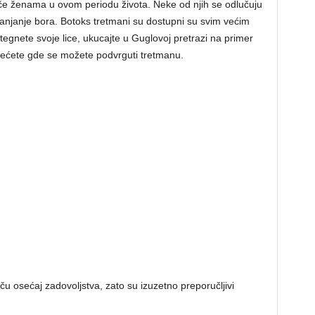
če ženama u ovom periodu života. Neke od njih se odlučuju
anjanje bora. Botoks tretmani su dostupni su svim većim
zategnete svoje lice, ukucajte u Guglovoj pretrazi na primer
 videćete gde se možete podvrguti tretmanu.
iču osećaj zadovoljstva, zato su izuzetno preporučljivi