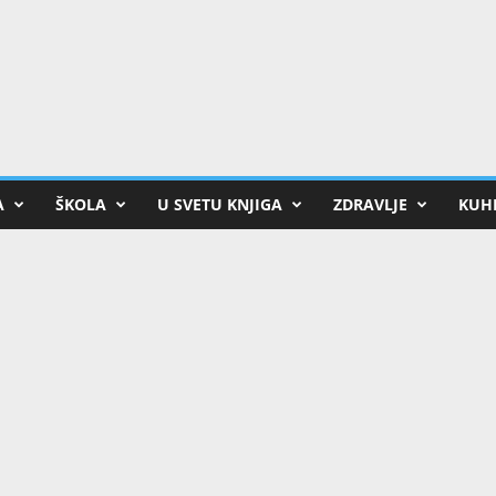
A
ŠKOLA
U SVETU KNJIGA
ZDRAVLJE
KUHI