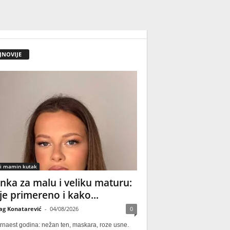
JNOVIJE
 i mamin kutak
nka za malu i veliku maturu:
 je primereno i kako...
ag Konatarević
-
04/08/2026
0
rnaest godina: nežan ten, maskara, roze usne.