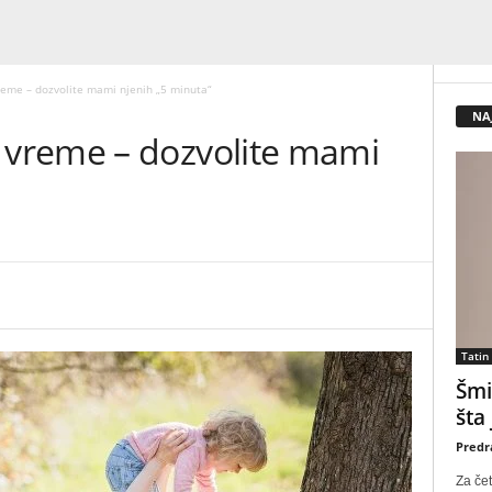
eme – dozvolite mami njenih „5 minuta“
NA
vreme – dozvolite mami
Tatin
Šmi
šta
Predr
Za čet