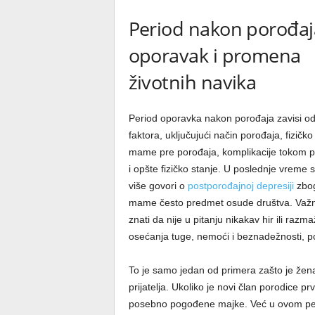
Period nakon porođaj
oporavak i promena
životnih navika
Period oporavka nakon porođaja zavisi 
faktora, uključujući način porođaja, fizičko
mame pre porođaja, komplikacije tokom p
i opšte fizičko stanje. U poslednje vreme 
više govori o
postporođajnoj depresiji
zbog
mame često predmet osude društva. Važn
znati da nije u pitanju nikakav hir ili ra
osećanja tuge, nemoći i beznadežnosti, p
To je samo jedan od primera zašto je že
prijatelja. Ukoliko je novi član porodice p
posebno pogođene majke. Već u ovom peri