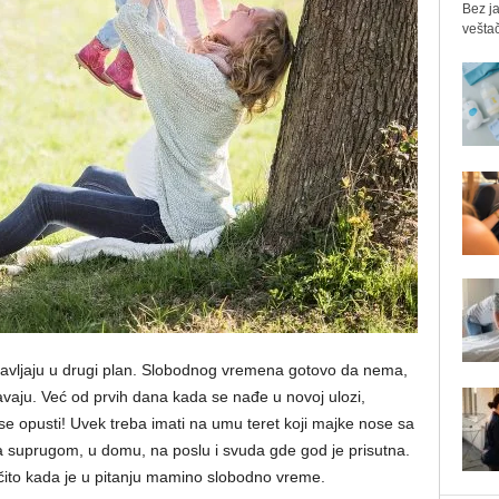
Bez ja
veštač
avljaju u drugi plan. Slobodnog vremena gotovo da nema,
vaju. Već od prvih dana kada se nađe u novoj ulozi,
 opusti! Uvek treba imati na umu teret koji majke nose sa
 suprugom, u domu, na poslu i svuda gde god je prisutna.
čito kada je u pitanju mamino slobodno vreme.