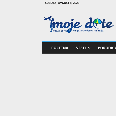
SUBOTA, AVGUST 8, 2026
M
o
j
e
d
e
t
POČETNA
VESTI
PORODIC
e