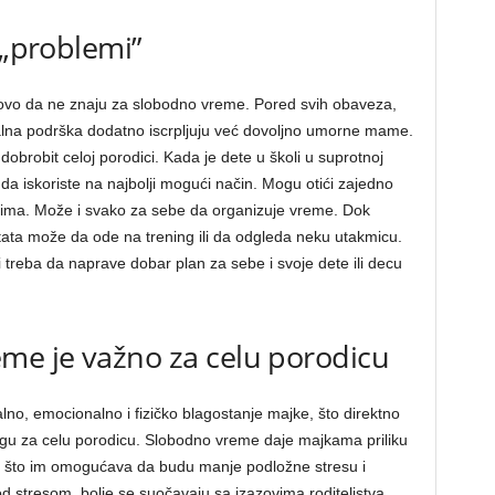
 „problemi”
ovo da ne znaju za slobodno vreme. Pored svih obaveza,
na podrška dodatno iscrpljuju već dovoljno umorne mame.
brobit celoj porodici. Kada je dete u školi u suprotnoj
 da iskoriste na najbolji mogući način. Mogu otići zajedno
teljima. Može i svako za sebe da organizuje vreme. Dok
, tata može da ode na trening ili da odgleda neku utakmicu.
i treba da naprave dobar plan za sebe i svoje dete ili decu
e je važno za celu porodicu
o, emocionalno i fizičko blagostanje majke, što direktno
igu za celu porodicu. Slobodno vreme daje majkama priliku
 što im omogućava da budu manje podložne stresu i
d stresom, bolje se suočavaju sa izazovima roditeljstva.