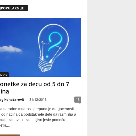
JPOPULARNIJE
netke
onetke za decu od 5 do 7
ina
ag Konatarević
-
31/12/2016
15
ca narodne mudrosti prepuna je dragocenosti.
 od načina da podstaknete dete da razmišlja a
 bude zabavno i zanimljivo jeste pomoću
tki....