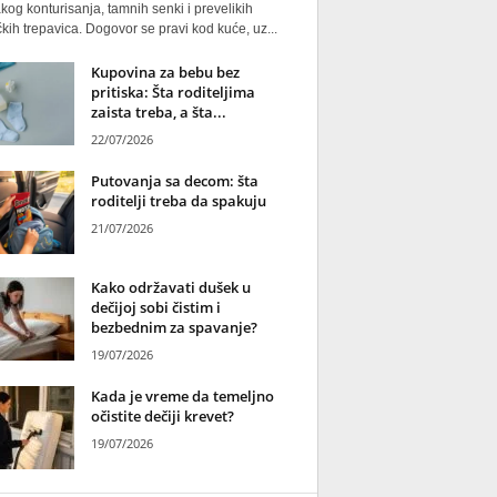
kog konturisanja, tamnih senki i prevelikih
kih trepavica. Dogovor se pravi kod kuće, uz...
Kupovina za bebu bez
pritiska: Šta roditeljima
zaista treba, a šta...
22/07/2026
Putovanja sa decom: šta
roditelji treba da spakuju
21/07/2026
Kako održavati dušek u
dečijoj sobi čistim i
bezbednim za spavanje?
19/07/2026
Kada je vreme da temeljno
očistite dečiji krevet?
19/07/2026