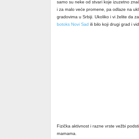
samo su neke od stvari koje izuzetno zna
i za malo veće promene, pa odlaze na ukl
gradovima u Srbiji. Ukoliko i vi želite da 
botoks Novi Sad
ili bilo koji drugi grad i
Fizička aktivnost i razne vrste vežbi podst
mamama.