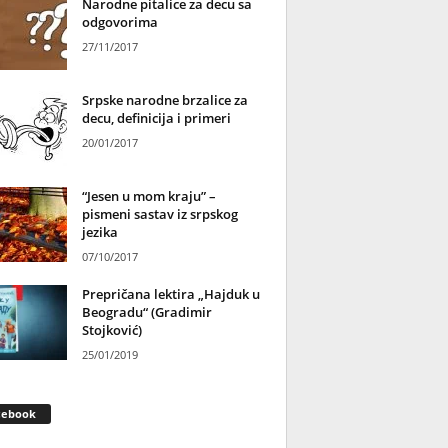
Narodne pitalice za decu sa
odgovorima
27/11/2017
Srpske narodne brzalice za
decu, definicija i primeri
20/01/2017
“Jesen u mom kraju” –
pismeni sastav iz srpskog
jezika
07/10/2017
Prepričana lektira „Hajduk u
Beogradu“ (Gradimir
Stojković)
25/01/2019
cebook