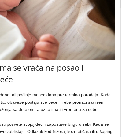
ama se vraća na posao i
veće
nu dana, ali počinje mesec dana pre termina porođaja. Kada
rtić, obaveze postaju sve veće. Treba pronaći savršen
uženja sa detetom, a uz to imati i vremena za sebe.
i posvete svojoj deci i zapostave brigu o sebi. Kada se
 zablistaju. Odlazak kod frizera, kozmetičara ili u šoping