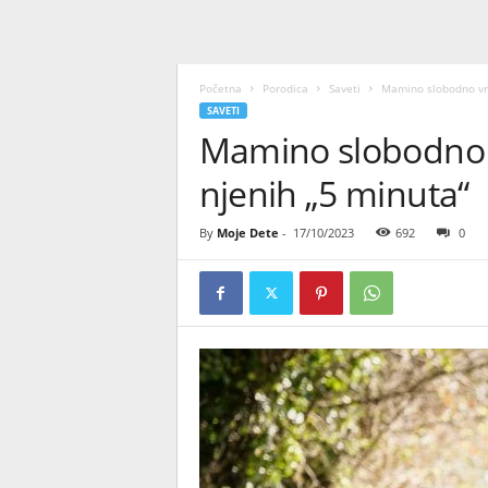
Početna
Porodica
Saveti
Mamino slobodno vr
SAVETI
Mamino slobodno 
njenih „5 minuta“
By
Moje Dete
-
17/10/2023
692
0