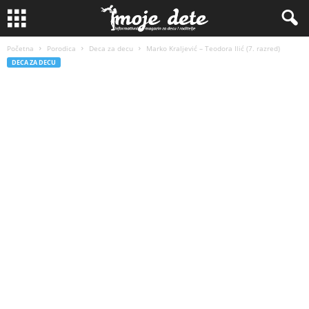
Početna
Porodica
Deca za decu
Marko Kralјević – Teodora Ilić (7. razred)
DECA ZA DECU