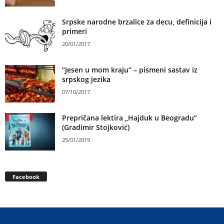
Srpske narodne brzalice za decu, definicija i
primeri
20/01/2017
“Jesen u mom kraju” – pismeni sastav iz
srpskog jezika
07/10/2017
Prepričana lektira „Hajduk u Beogradu“
(Gradimir Stojković)
25/01/2019
Facebook