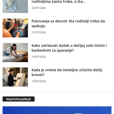
roditeljima zaista treba, a šta...
22/07/2026
Putovanja sa decom: šta roditelji treba da
spakuju
21/07/2026
Kako održavati dušek u dečijoj sobi čistim i
bezbednim za spavanje?
19/07/2026
Kada je vreme da temeljno očistite dečiji
krevet?
19/07/2026
NAJPOPULARNIJE