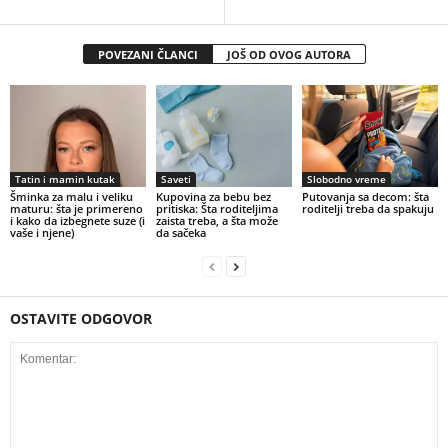
POVEZANI ČLANCI
JOŠ OD OVOG AUTORA
Tatin i mamin kutak
Saveti
Slobodno vreme
Šminka za malu i veliku
Kupovina za bebu bez
Putovanja sa decom: šta
maturu: šta je primereno
pritiska: Šta roditeljima
roditelji treba da spakuju
i kako da izbegnete suze (i
zaista treba, a šta može
vaše i njene)
da sačeka
OSTAVITE ODGOVOR