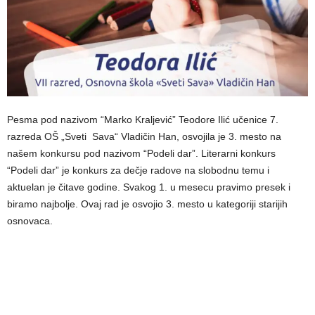
Pesma pod nazivom “Marko Kraljević” Teodore Ilić učenice 7.
razreda OŠ „Sveti Sava“ Vladičin Han, osvojila je 3. mesto na
našem konkursu pod nazivom “Podeli dar”. Literarni konkurs
“Podeli dar” je konkurs za dečje radove na slobodnu temu i
aktuelan je čitave godine. Svakog 1. u mesecu pravimo presek i
biramo najbolje. Ovaj rad je osvojio 3. mesto u kategoriji starijih
osnovaca.