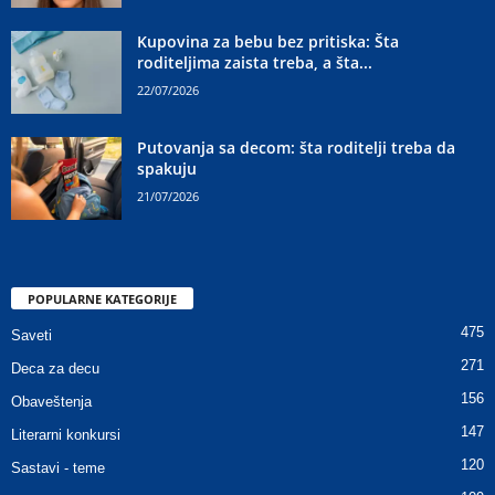
Kupovina za bebu bez pritiska: Šta
roditeljima zaista treba, a šta...
22/07/2026
Putovanja sa decom: šta roditelji treba da
spakuju
21/07/2026
POPULARNE KATEGORIJE
475
Saveti
271
Deca za decu
156
Obaveštenja
147
Literarni konkursi
120
Sastavi - teme