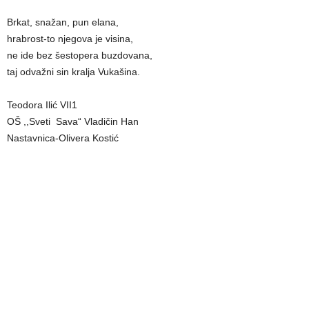
Brkat, snažan, pun elana,
hrabrost-to njegova je visina,
ne ide bez šestopera buzdovana,
taj odvažni sin kralјa Vukašina.
Teodora Ilić VII1
OŠ ,,Sveti Sava“ Vladičin Han
Nastavnica-Olivera Kostić