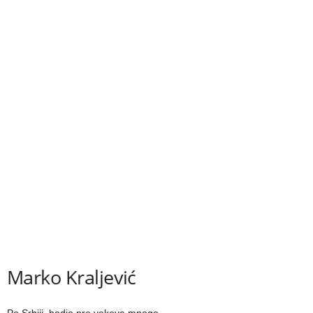
Marko Kralјević