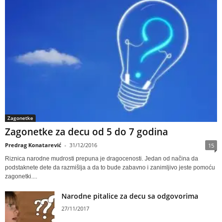
Zagonetke
Zagonetke za decu od 5 do 7 godina
Predrag Konatarević
-
31/12/2016
15
Riznica narodne mudrosti prepuna je dragocenosti. Jedan od načina da
podstaknete dete da razmišlja a da to bude zabavno i zanimljivo jeste pomoću
zagonetki....
Narodne pitalice za decu sa odgovorima
27/11/2017