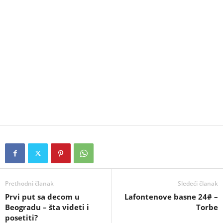
Prethodni članak
Sledeći članak
Prvi put sa decom u
Lafontenove basne 24# –
Beogradu – šta videti i
Torbe
posetiti?