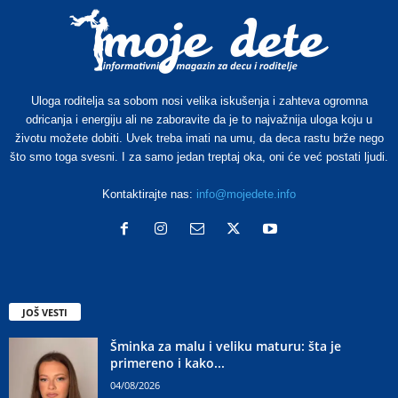
Uloga roditelja sa sobom nosi velika iskušenja i zahteva ogromna
odricanja i energiju ali ne zaboravite da je to najvažnija uloga koju u
životu možete dobiti. Uvek treba imati na umu, da deca rastu brže nego
što smo toga svesni. I za samo jedan treptaj oka, oni će već postati ljudi.
Kontaktirajte nas:
info@mojedete.info
JOŠ VESTI
Šminka za malu i veliku maturu: šta je
primereno i kako...
04/08/2026