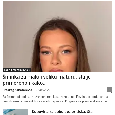
Tatin i mamin kutak
Šminka za malu i veliku maturu: šta je
primereno i kako...
Predrag Konatarević
-
04/08/2026
0
Za četrnaest godina: nežan ten, maskara, roze usne. Bez jakog konturisanja,
tamnih senki i prevelikih veštačkih trepavica. Dogovor se pravi kod kuće, uz...
Kupovina za bebu bez pritiska: Šta