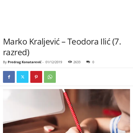
Marko Kralјević – Teodora Ilić (7.
razred)
By
Predrag Konatarević
-
01/12/2019
2633
0