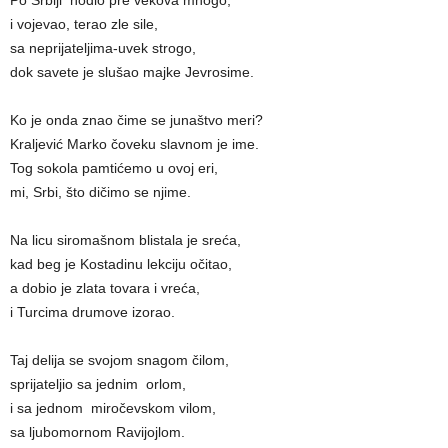
Po Srbiji hodio pre vekova mnogo,
i vojevao, terao zle sile,
sa neprijatelјima-uvek strogo,
dok savete je slušao majke Jevrosime.
Ko je onda znao čime se junaštvo meri?
Kralјević Marko čoveku slavnom je ime.
Tog sokola pamtićemo u ovoj eri,
mi, Srbi, što dičimo se njime.
Na licu siromašnom blistala je sreća,
kad beg je Kostadinu lekciju očitao,
a dobio je zlata tovara i vreća,
i Turcima drumove izorao.
Taj delija se svojom snagom čilom,
sprijatelјio sa jednim orlom,
i sa jednom miročevskom vilom,
sa lјubomornom Ravijojlom.