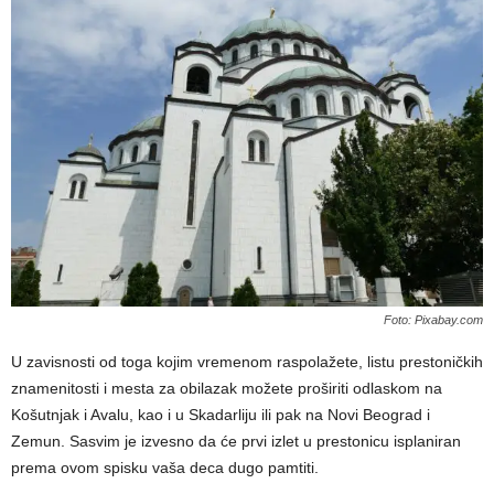
Foto: Pixabay.com
U zavisnosti od toga kojim vremenom raspolažete, listu prestoničkih
znamenitosti i mesta za obilazak možete proširiti odlaskom na
Košutnjak i Avalu, kao i u Skadarliju ili pak na Novi Beograd i
Zemun. Sasvim je izvesno da će prvi izlet u prestonicu isplaniran
prema ovom spisku vaša deca dugo pamtiti.