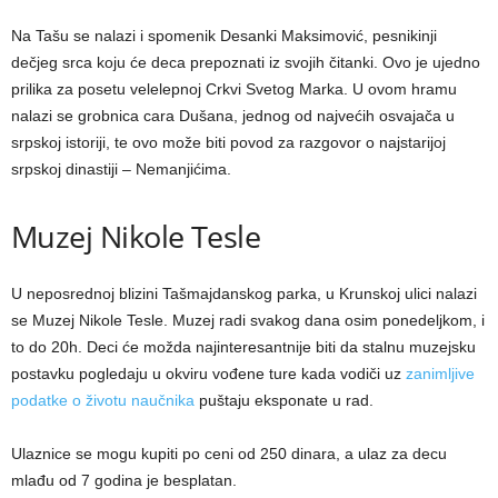
Na Tašu se nalazi i spomenik Desanki Maksimović, pesnikinji
dečjeg srca koju će deca prepoznati iz svojih čitanki. Ovo je ujedno
prilika za posetu velelepnoj Crkvi Svetog Marka. U ovom hramu
nalazi se grobnica cara Dušana, jednog od najvećih osvajača u
srpskoj istoriji, te ovo može biti povod za razgovor o najstarijoj
srpskoj dinastiji – Nemanjićima.
Muzej Nikole Tesle
U neposrednoj blizini Tašmajdanskog parka, u Krunskoj ulici nalazi
se Muzej Nikole Tesle. Muzej radi svakog dana osim ponedeljkom, i
to do 20h. Deci će možda najinteresantnije biti da stalnu muzejsku
postavku pogledaju u okviru vođene ture kada vodiči uz
zanimljive
podatke o životu naučnika
puštaju eksponate u rad.
Ulaznice se mogu kupiti po ceni od 250 dinara, a ulaz za decu
mlađu od 7 godina je besplatan.