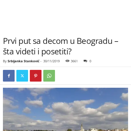
Prvi put sa decom u Beogradu –
šta videti i posetiti?
By
Srbijanka Stanković
-
30/11/2019
3661
0