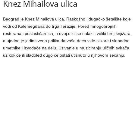
Knez Mihailova ulica
Beograd je Knez Mihailova ulica. Raskošno i dugačko šetalište koje
vodi od Kalemegdana do trga Terazije. Pored mnogobrojnih
restorana i poslastičarnica, u ovoj ulici se nalazi i veliki broj knjižara,
a ujedno je jedinstvena prilika da vaša deca vide slikare i slobodne
umetnike i izvođače na delu. Uživanje u muziciranju uličnih svirača
uz kokice ili sladoled dugo će ostati utisnuto u njihovom sećanju.