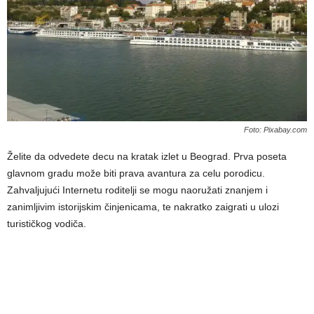
Foto: Pixabay.com
Želite da odvedete decu na kratak izlet u Beograd. Prva poseta
glavnom gradu može biti prava avantura za celu porodicu.
Zahvaljujući Internetu roditelji se mogu naoružati znanjem i
zanimljivim istorijskim činjenicama, te nakratko zaigrati u ulozi
turističkog vodiča.