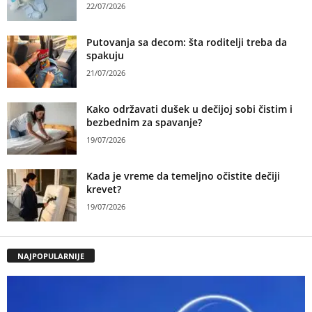
22/07/2026
Putovanja sa decom: šta roditelji treba da
spakuju
21/07/2026
Kako održavati dušek u dečijoj sobi čistim i
bezbednim za spavanje?
19/07/2026
Kada je vreme da temeljno očistite dečiji
krevet?
19/07/2026
NAJPOPULARNIJE