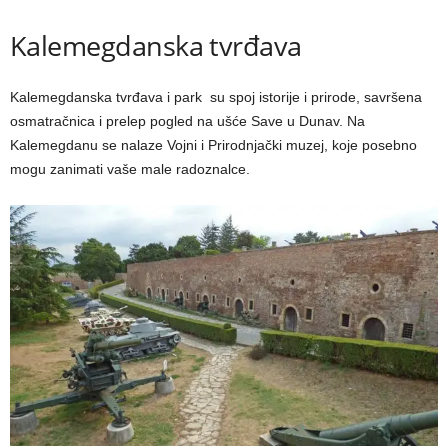
Kalemegdanska tvrđava
Kalemegdanska tvrđava i park su spoj istorije i prirode, savršena
osmatračnica i prelep pogled na ušće Save u Dunav. Na
Kalemegdanu se nalaze Vojni i Prirodnjački muzej, koje posebno
mogu zanimati vaše male radoznalce.