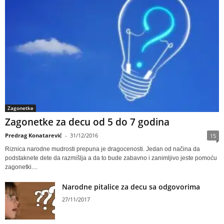
Zagonetke
Zagonetke za decu od 5 do 7 godina
Predrag Konatarević
-
31/12/2016
15
Riznica narodne mudrosti prepuna je dragocenosti. Jedan od načina da
podstaknete dete da razmišlja a da to bude zabavno i zanimljivo jeste pomoću
zagonetki....
Narodne pitalice za decu sa odgovorima
27/11/2017