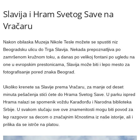
Slavija i Hram Svetog Save na
Vračaru
Nakon obilaska Muzeja Nikole Tesle možete se spustiti niz
Beogradsku ulicu do Trga Slavija. Nekada prepoznatljiva po
zamršenom kružnom toku, a danas po velikoj fontani po ugledu na
one u evropskim prestonicama, Slavija može biti i lepo mesto za
fotografisanje pored znaka Beograd.
Ukoliko krenete sa Slavije prema Vračaru, za manje od deset
minuta pešačenja stići ćete do Hrama Svetog Save. U parku ispred
Hrama nalazi se spomenik voždu Karađorđu i Narodna biblioteka
Srbije. U svakom slučaju sve ove znamenitosti mogu biti povod za
lep razgovor sa decom o značajnim ličnostima iz naše istorije, ali i
prilika da se istrče na platou.