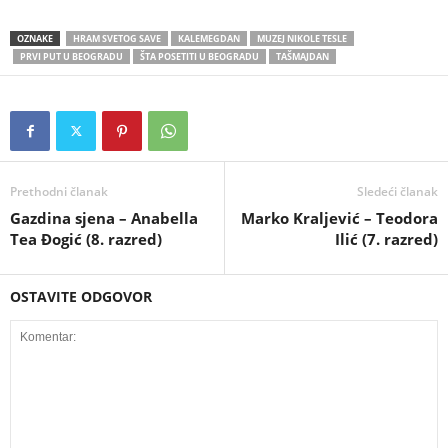
OZNAKE
HRAM SVETOG SAVE
KALEMEGDAN
MUZEJ NIKOLE TESLE
PRVI PUT U BEOGRADU
ŠTA POSETITI U BEOGRADU
TAŠMAJDAN
Prethodni članak
Sledeći članak
Gazdina sjena – Anabella
Marko Kralјević – Teodora
Tea Đogić (8. razred)
Ilić (7. razred)
OSTAVITE ODGOVOR