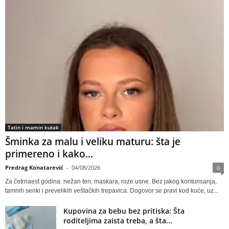
Tatin i mamin kutak
Šminka za malu i veliku maturu: šta je
primereno i kako...
Predrag Konatarević
-
04/08/2026
0
Za četrnaest godina: nežan ten, maskara, roze usne. Bez jakog konturisanja,
tamnih senki i prevelikih veštačkih trepavica. Dogovor se pravi kod kuće, uz...
Kupovina za bebu bez pritiska: Šta
roditeljima zaista treba, a šta...