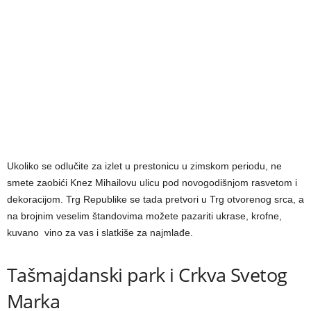
Ukoliko se odlučite za izlet u prestonicu u zimskom periodu, ne
smete zaobići Knez Mihailovu ulicu pod novogodišnjom rasvetom i
dekoracijom. Trg Republike se tada pretvori u Trg otvorenog srca, a
na brojnim veselim štandovima možete pazariti ukrase, krofne,
kuvano vino za vas i slatkiše za najmlađe.
Tašmajdanski park i Crkva Svetog
Marka