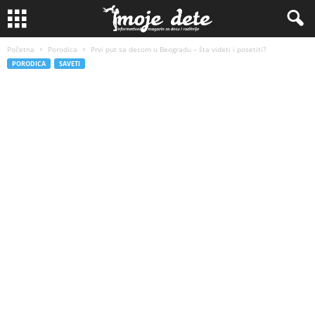
Početna
Porodica
Prvi put sa decom u Beogradu – šta videti i posetiti?
PORODICA
SAVETI