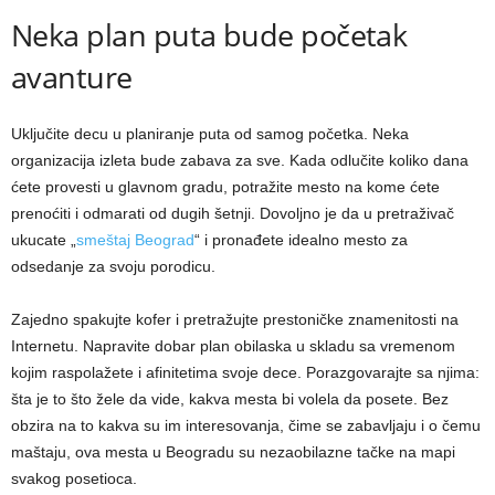
Neka plan puta bude početak
avanture
Uključite decu u planiranje puta od samog početka. Neka
organizacija izleta bude zabava za sve. Kada odlučite koliko dana
ćete provesti u glavnom gradu, potražite mesto na kome ćete
prenoćiti i odmarati od dugih šetnji. Dovoljno je da u pretraživač
ukucate „
smeštaj Beograd
“ i pronađete idealno mesto za
odsedanje za svoju porodicu.
Zajedno spakujte kofer i pretražujte prestoničke znamenitosti na
Internetu. Napravite dobar plan obilaska u skladu sa vremenom
kojim raspolažete i afinitetima svoje dece. Porazgovarajte sa njima:
šta je to što žele da vide, kakva mesta bi volela da posete. Bez
obzira na to kakva su im interesovanja, čime se zabavljaju i o čemu
maštaju, ova mesta u Beogradu su nezaobilazne tačke na mapi
svakog posetioca.