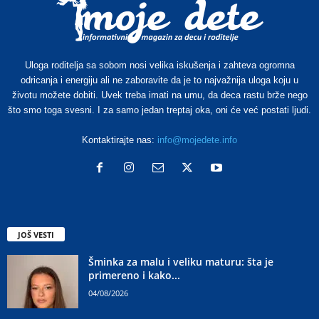
Uloga roditelja sa sobom nosi velika iskušenja i zahteva ogromna
odricanja i energiju ali ne zaboravite da je to najvažnija uloga koju u
životu možete dobiti. Uvek treba imati na umu, da deca rastu brže nego
što smo toga svesni. I za samo jedan treptaj oka, oni će već postati ljudi.
Kontaktirajte nas:
info@mojedete.info
JOŠ VESTI
Šminka za malu i veliku maturu: šta je
primereno i kako...
04/08/2026