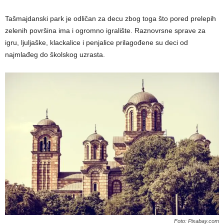
Tašmajdanski park je odličan za decu zbog toga što pored prelepih
zelenih površina ima i ogromno igralište. Raznovrsne sprave za
igru, ljuljaške, klackalice i penjalice prilagođene su deci od
najmlađeg do školskog uzrasta.
Foto: Pixabay.com