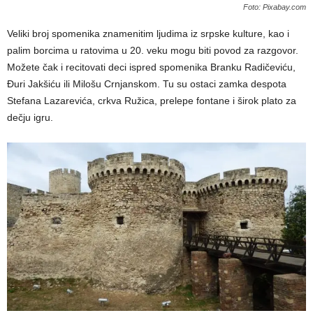
Foto: Pixabay.com
Veliki broj spomenika znamenitim ljudima iz srpske kulture, kao i
palim borcima u ratovima u 20. veku mogu biti povod za razgovor.
Možete čak i recitovati deci ispred spomenika Branku Radičeviću,
Đuri Jakšiću ili Milošu Crnjanskom. Tu su ostaci zamka despota
Stefana Lazarevića, crkva Ružica, prelepe fontane i širok plato za
dečju igru.