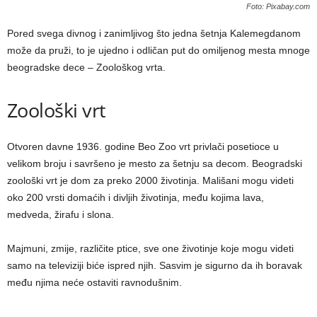
Foto: Pixabay.com
Pored svega divnog i zanimljivog što jedna šetnja Kalemegdanom
može da pruži, to je ujedno i odličan put do omiljenog mesta mnoge
beogradske dece – Zoološkog vrta.
Zoološki vrt
Otvoren davne 1936. godine Beo Zoo vrt privlači posetioce u
velikom broju i savršeno je mesto za šetnju sa decom. Beogradski
zoološki vrt je dom za preko 2000 životinja. Mališani mogu videti
oko 200 vrsti domaćih i divljih životinja, među kojima lava,
medveda, žirafu i slona.
Majmuni, zmije, različite ptice, sve one životinje koje mogu videti
samo na televiziji biće ispred njih. Sasvim je sigurno da ih boravak
među njima neće ostaviti ravnodušnim.