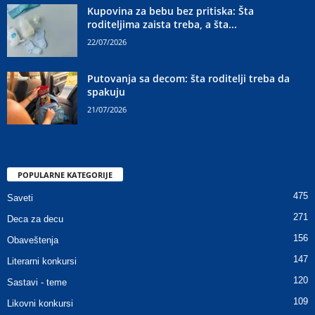
Kupovina za bebu bez pritiska: Šta
roditeljima zaista treba, a šta...
22/07/2026
Putovanja sa decom: šta roditelji treba da
spakuju
21/07/2026
POPULARNE KATEGORIJE
475
Saveti
271
Deca za decu
156
Obaveštenja
147
Literarni konkursi
120
Sastavi - teme
109
Likovni konkursi