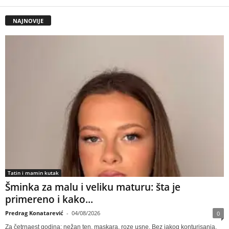
NAJNOVIJE
Tatin i mamin kutak
Šminka za malu i veliku maturu: šta je
primereno i kako...
Predrag Konatarević
-
04/08/2026
0
Za četrnaest godina: nežan ten, maskara, roze usne. Bez jakog konturisanja,