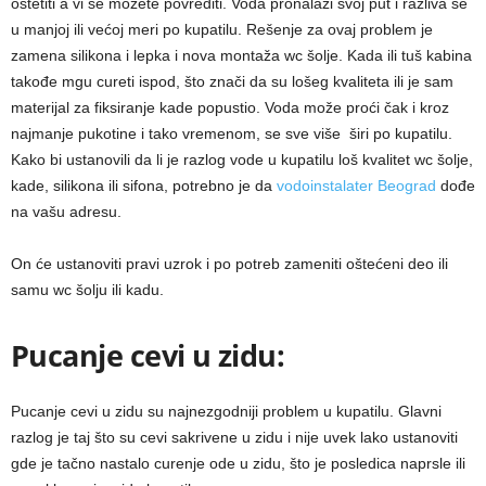
oštetiti a vi se možete povrediti. Voda pronalazi svoj put i razliva se
u manjoj ili većoj meri po kupatilu. Rešenje za ovaj problem je
zamena silikona i lepka i nova montaža wc šolje. Kada ili tuš kabina
takođe mgu cureti ispod, što znači da su lošeg kvaliteta ili je sam
materijal za fiksiranje kade popustio. Voda može proći čak i kroz
najmanje pukotine i tako vremenom, se sve više širi po kupatilu.
Kako bi ustanovili da li je razlog vode u kupatilu loš kvalitet wc šolje,
kade, silikona ili sifona, potrebno je da
vodoinstalater Beograd
dođe
na vašu adresu.
On će ustanoviti pravi uzrok i po potreb zameniti oštećeni deo ili
samu wc šolju ili kadu.
Pucanje cevi u zidu:
Pucanje cevi u zidu su najnezgodniji problem u kupatilu. Glavni
razlog je taj što su cevi sakrivene u zidu i nije uvek lako ustanoviti
gde je tačno nastalo curenje ode u zidu, što je posledica naprsle ili