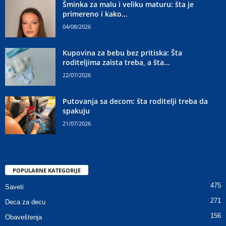
Šminka za malu i veliku maturu: šta je
primereno i kako...
04/08/2026
Kupovina za bebu bez pritiska: Šta
roditeljima zaista treba, a šta...
22/07/2026
Putovanja sa decom: šta roditelji treba da
spakuju
21/07/2026
POPULARNE KATEGORIJE
475
Saveti
271
Deca za decu
156
Obaveštenja