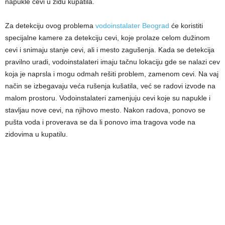
napukle cevi u zidu kupatila.
Za detekciju ovog problema
vodoinstalater Beograd
će koristiti
specijalne kamere za detekciju cevi, koje prolaze celom dužinom
cevi i snimaju stanje cevi, ali i mesto zagušenja. Kada se detekcija
pravilno uradi, vodoinstalateri imaju tačnu lokaciju gde se nalazi cev
koja je naprsla i mogu odmah rešiti problem, zamenom cevi. Na vaj
način se izbegavaju veća rušenja kušatila, već se radovi izvode na
malom prostoru. Vodoinstalateri zamenjuju cevi koje su napukle i
stavljau nove cevi, na njihovo mesto. Nakon radova, ponovo se
pušta voda i proverava se da li ponovo ima tragova vode na
zidovima u kupatilu.