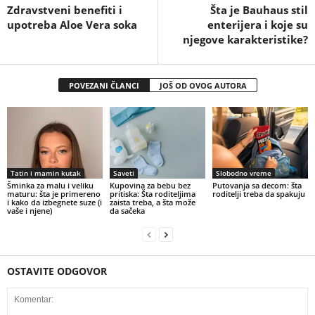
Zdravstveni benefiti i
Šta je Bauhaus stil
upotreba Aloe Vera soka
enterijera i koje su
njegove karakteristike?
POVEZANI ČLANCI
JOŠ OD OVOG AUTORA
Tatin i mamin kutak
Saveti
Slobodno vreme
Šminka za malu i veliku
Kupovina za bebu bez
Putovanja sa decom: šta
maturu: šta je primereno
pritiska: Šta roditeljima
roditelji treba da spakuju
i kako da izbegnete suze (i
zaista treba, a šta može
vaše i njene)
da sačeka
OSTAVITE ODGOVOR