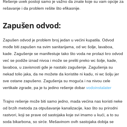
Rešenje uvek postoji samo je važno da znate koje su vam opcije za
rešavanje i da problem rešite što efikasnije.
Zapušen odvod:
Zapušen odvod je problem broj jedan u većini kupatila. Odvod
mođe biti zapušen na svim sanitarijama, od wc šolje, lavaboa,
kade. Zagušenje se manifestuje tako što voda ne prolazi kro odvod
već se podiže iznad nivoa i može se preliti preko wc šolje, kade,
lavaboa, u zavisnosti gde je nastalo zagušenje. Zagušenja su
nekad tolio jaka, da ne možete da koristite ni kadu, ni wc šolju jer
sve ostane zapušeno. Zagušenja su moguća i na nivou cele
vertikale zgrade, pa je tu jedino rešenje dobar
vodoinstalater
Trajno rešenje može biti samo jedno, mada većina nas koristi neke
od brzih metoda za otpušavanje kanalizacije, kao što su prirodni
rastvori, koji se prave od sastojaka koje svi imamo u kući, a to su
soda bikarbona, so sirće. Mešavinom ovih sastojaka dobija se