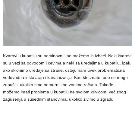
Kvarovi u kupatilu su neminovni i ne možemo ih izbeći. Neki kvarovi
su u vezi sa odvodom i cevima a neki sa uređajima u kupatilu. Ipak,
ako sklonimo uređaje sa strane, ostaju nam uvek problematična
vodovodna instalacija i kanalaizacija. Kao što znate, one se mogu
zapušiti, ukoliko smo nemarni i ne vodimo računa. Takođe,
možemo imati problema u kupatilu ne svojom krivicom, već zbog
zagušenja u susednim stanovima, ukoliko živimo u zgradi.