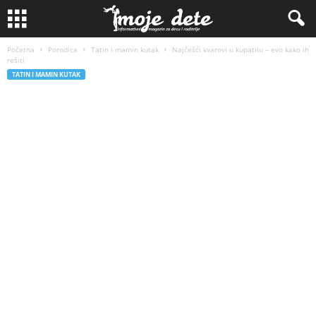
Početna
Porodica
Tatin i mamin kutak
Najčešći kvarovi u kupatilu – evo kako ih
rešiti
TATIN I MAMIN KUTAK