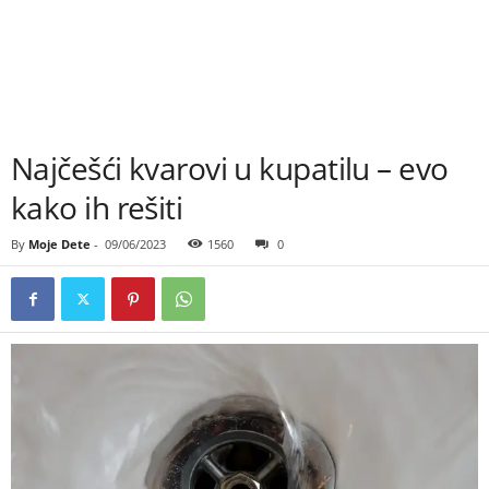
Najčešći kvarovi u kupatilu – evo
kako ih rešiti
By
Moje Dete
-
09/06/2023
1560
0