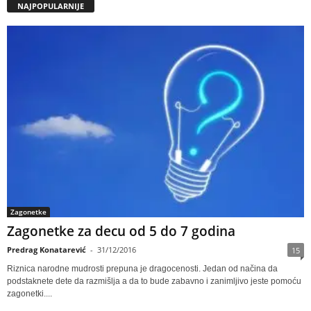
NAJPOPULARNIJE
Zagonetke
Zagonetke za decu od 5 do 7 godina
Predrag Konatarević
-
31/12/2016
15
Riznica narodne mudrosti prepuna je dragocenosti. Jedan od načina da
podstaknete dete da razmišlja a da to bude zabavno i zanimljivo jeste pomoću
zagonetki....