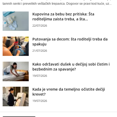
tamnih senki i prevelikih veštačkih trepavica. Dogovor se pravi kod kuće, uz...
Kupovina za bebu bez pritiska: Šta
roditeljima zaista treba, a šta...
22/07/2026
Putovanja sa decom: šta roditelji treba da
spakuju
21/07/2026
Kako održavati dušek u dečijoj sobi čistim i
bezbednim za spavanje?
19/07/2026
Kada je vreme da temeljno očistite dečiji
krevet?
19/07/2026