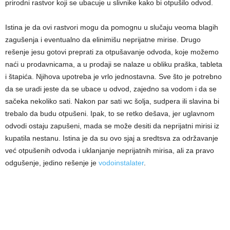
prirodni rastvor koji se ubacuje u slivnike kako bi otpušilo odvod.
Istina je da ovi rastvori mogu da pomognu u slučaju veoma blagih
zagušenja i eventualno da elinimišu neprijatne mirise. Drugo
rešenje jesu gotovi preprati za otpušavanje odvoda, koje možemo
naći u prodavnicama, a u prodaji se nalaze u obliku praška, tableta
i štapića. Njihova upotreba je vrlo jednostavna. Sve što je potrebno
da se uradi jeste da se ubace u odvod, zajedno sa vodom i da se
sačeka nekoliko sati. Nakon par sati wc šolja, sudpera ili slavina bi
trebalo da budu otpušeni. Ipak, to se retko dešava, jer uglavnom
odvodi ostaju zapušeni, mada se može desiti da neprijatni mirisi iz
kupatila nestanu. Istina je da su ovo sjaj a sredtsva za održavanje
već otpušenih odvoda i uklanjanje neprijatnih mirisa, ali za pravo
odgušenje, jedino rešenje je
vodoinstalater
.