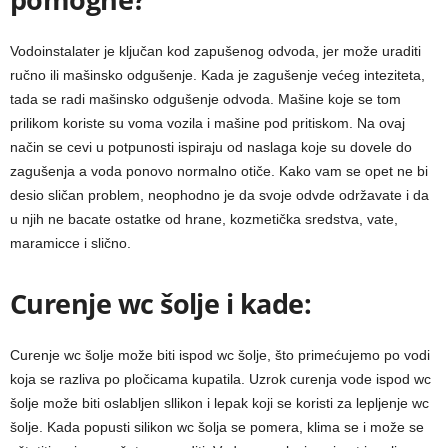
Vodoinstalater je ključan kod zapušenog odvoda, jer može uraditi
ručno ili mašinsko odgušenje. Kada je zagušenje većeg inteziteta,
tada se radi mašinsko odgušenje odvoda. Mašine koje se tom
prilikom koriste su voma vozila i mašine pod pritiskom. Na ovaj
način se cevi u potpunosti ispiraju od naslaga koje su dovele do
zagušenja a voda ponovo normalno otiče. Kako vam se opet ne bi
desio sličan problem, neophodno je da svoje odvde održavate i da
u njih ne bacate ostatke od hrane, kozmetička sredstva, vate,
maramicce i slično.
Curenje wc šolje i kade:
Curenje wc šolje može biti ispod wc šolje, što primećujemo po vodi
koja se razliva po pločicama kupatila. Uzrok curenja vode ispod wc
šolje može biti oslabljen sllikon i lepak koji se koristi za lepljenje wc
šolje. Kada popusti silikon wc šolja se pomera, klima se i može se