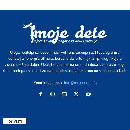
Uloga roditelja sa sobom nosi velika iskušenja i zahteva ogromna
odricanja i energiju ali ne zaboravite da je to najvažnija uloga koju u
životu možete dobiti. Uvek treba imati na umu, da deca rastu brže nego
što smo toga svesni. I za samo jedan treptaj oka, oni će već postati ljudi.
Kontaktirajte nas:
info@mojedete.info
JOŠ VESTI