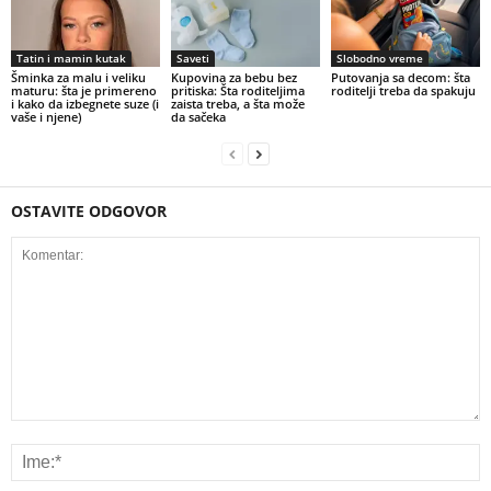
Tatin i mamin kutak
Saveti
Slobodno vreme
Šminka za malu i veliku
Kupovina za bebu bez
Putovanja sa decom: šta
maturu: šta je primereno
pritiska: Šta roditeljima
roditelji treba da spakuju
i kako da izbegnete suze (i
zaista treba, a šta može
vaše i njene)
da sačeka
OSTAVITE ODGOVOR