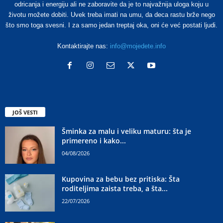
odricanja i energiju ali ne zaboravite da je to najvažnija uloga koju u
životu možete dobiti. Uvek treba imati na umu, da deca rastu brže nego
što smo toga svesni. I za samo jedan treptaj oka, oni će već postati ljudi.
Kontaktirajte nas:
info@mojedete.info
JOŠ VESTI
Šminka za malu i veliku maturu: šta je
primereno i kako...
04/08/2026
Kupovina za bebu bez pritiska: Šta
roditeljima zaista treba, a šta...
22/07/2026