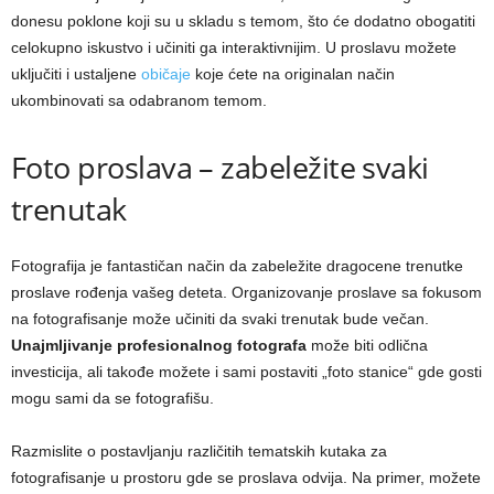
donesu poklone koji su u skladu s temom, što će dodatno obogatiti
celokupno iskustvo i učiniti ga interaktivnijim. U proslavu možete
uključiti i ustaljene
običaje
koje ćete na originalan način
ukombinovati sa odabranom temom.
Foto proslava – zabeležite svaki
trenutak
Fotografija je fantastičan način da zabeležite dragocene trenutke
proslave rođenja vašeg deteta. Organizovanje proslave sa fokusom
na fotografisanje može učiniti da svaki trenutak bude večan.
Unajmljivanje profesionalnog fotografa
može biti odlična
investicija, ali takođe možete i sami postaviti „foto stanice“ gde gosti
mogu sami da se fotografišu.
Razmislite o postavljanju različitih tematskih kutaka za
fotografisanje u prostoru gde se proslava odvija. Na primer, možete