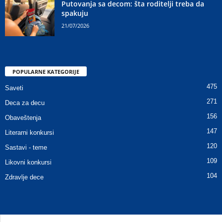
Putovanja sa decom: šta roditelji treba da
spakuju
21/07/2026
POPULARNE KATEGORIJE
475
Saveti
271
Deca za decu
156
Obaveštenja
147
Literarni konkursi
120
Sastavi - teme
109
Likovni konkursi
104
Zdravlje dece