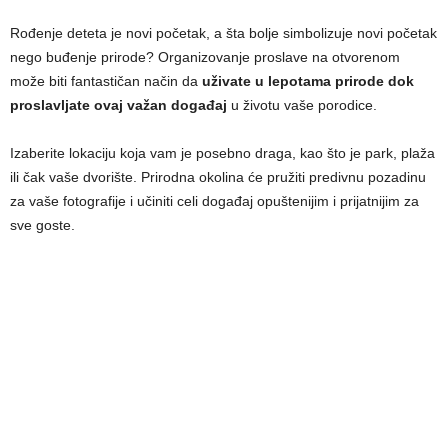
Rođenje deteta je novi početak, a šta bolje simbolizuje novi početak
nego buđenje prirode? Organizovanje proslave na otvorenom
može biti fantastičan način da
uživate u lepotama prirode dok
proslavljate ovaj važan događaj
u životu vaše porodice.
Izaberite lokaciju koja vam je posebno draga, kao što je park, plaža
ili čak vaše dvorište. Prirodna okolina će pružiti predivnu pozadinu
za vaše fotografije i učiniti celi događaj opuštenijim i prijatnijim za
sve goste.