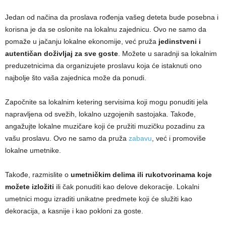
Jedan od načina da proslava rođenja vašeg deteta bude posebna i
korisna je da se oslonite na lokalnu zajednicu. Ovo ne samo da
pomaže u jačanju lokalne ekonomije, već pruža
jedinstveni i
autentičan doživljaj za sve goste
. Možete u saradnji sa lokalnim
preduzetnicima da organizujete proslavu koja će istaknuti ono
najbolje što vaša zajednica može da ponudi.
Započnite sa lokalnim ketering servisima koji mogu ponuditi jela
napravljena od svežih, lokalno uzgojenih sastojaka. Takođe,
angažujte lokalne muzičare koji će pružiti muzičku pozadinu za
vašu proslavu. Ovo ne samo da pruža
zabavu
, već i promoviše
lokalne umetnike.
Takođe, razmislite o
umetničkim delima ili rukotvorinama koje
možete izložiti
ili čak ponuditi kao delove dekoracije. Lokalni
umetnici mogu izraditi unikatne predmete koji će služiti kao
dekoracija, a kasnije i kao pokloni za goste.