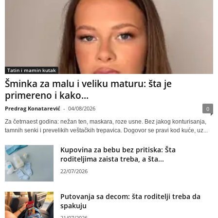
Tatin i mamin kutak
Šminka za malu i veliku maturu: šta je
primereno i kako...
Predrag Konatarević
-
04/08/2026
0
Za četrnaest godina: nežan ten, maskara, roze usne. Bez jakog konturisanja,
tamnih senki i prevelikih veštačkih trepavica. Dogovor se pravi kod kuće, uz...
Kupovina za bebu bez pritiska: Šta
roditeljima zaista treba, a šta...
22/07/2026
Putovanja sa decom: šta roditelji treba da
spakuju
21/07/2026