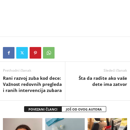
Prethodni članak
Sledeći članak
Rani razvoj zuba kod dece:
Šta da radite ako vaše
Važnost redovnih pregleda
dete ima zatvor
i ranih intervencija zubara
POVEZANI ČLANCI
JOŠ OD OVOG AUTORA