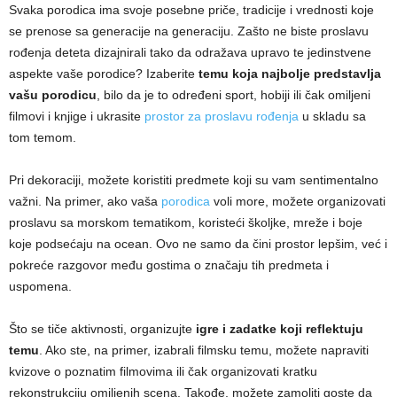
Svaka porodica ima svoje posebne priče, tradicije i vrednosti koje
se prenose sa generacije na generaciju. Zašto ne biste proslavu
rođenja deteta dizajnirali tako da odražava upravo te jedinstvene
aspekte vaše porodice? Izaberite
temu koja najbolje predstavlja
vašu porodicu
, bilo da je to određeni sport, hobiji ili čak omiljeni
filmovi i knjige i ukrasite
prostor za proslavu rođenja
u skladu sa
tom temom.
Pri dekoraciji, možete koristiti predmete koji su vam sentimentalno
važni. Na primer, ako vaša
porodica
voli more, možete organizovati
proslavu sa morskom tematikom, koristeći školjke, mreže i boje
koje podsećaju na ocean. Ovo ne samo da čini prostor lepšim, već i
pokreće razgovor među gostima o značaju tih predmeta i
uspomena.
Što se tiče aktivnosti, organizujte
igre i zadatke koji reflektuju
temu
. Ako ste, na primer, izabrali filmsku temu, možete napraviti
kvizove o poznatim filmovima ili čak organizovati kratku
rekonstrukciju omiljenih scena. Takođe, možete zamoliti goste da