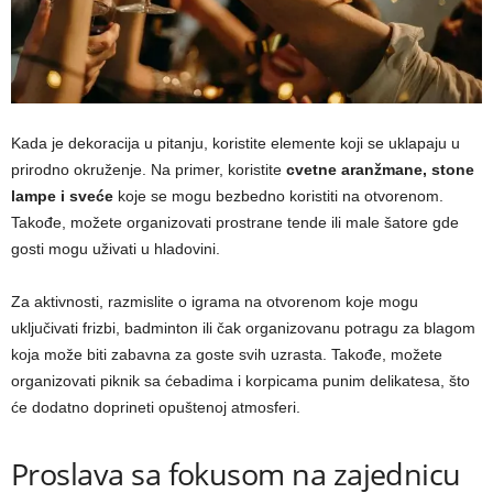
Kada je dekoracija u pitanju, koristite elemente koji se uklapaju u
prirodno okruženje. Na primer, koristite
cvetne aranžmane, stone
lampe i sveće
koje se mogu bezbedno koristiti na otvorenom.
Takođe, možete organizovati prostrane tende ili male šatore gde
gosti mogu uživati u hladovini.
Za aktivnosti, razmislite o igrama na otvorenom koje mogu
uključivati frizbi, badminton ili čak organizovanu potragu za blagom
koja može biti zabavna za goste svih uzrasta. Takođe, možete
organizovati piknik sa ćebadima i korpicama punim delikatesa, što
će dodatno doprineti opuštenoj atmosferi.
Proslava sa fokusom na zajednicu