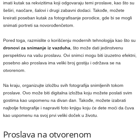
imati kutak sa rekvizitima koji odgovaraju temi proslave, kao što su
šeširi, naočare, šalovi i drugi zabavni dodaci. Takođe, možete
kreirati poseban kutak za fotografisanje porodice, gde bi se mogli
snimati portreti sa novorođenčetom.
Pored toga, razmislite o korišćenju modernih tehnologija kao što su
dronovi za snimanje iz vazduha
, što može dati jedinstvenu
perspektivu na vašu proslavu. Ovi snimci mogu biti izuzetno efektni,
posebno ako proslava ima veliki broj gostiju i održava se na
otvorenom.
Na kraju, organizujte izložbu svih fotografija snimljenih tokom
proslave. Ovo može biti digitalna izložba koju možete poslati svim
gostima kao uspomenu na divan dan. Takođe, možete izabrati
najbolje fotografije i napraviti foto knjigu koju će dete moći da čuva
kao uspomenu na svoj prvi veliki doček u životu.
Proslava na otvorenom