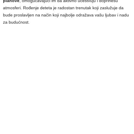
planove
, omogućavajući im da aktivno učestvuju i doprinesu
atmosferi. Rođenje deteta je radostan trenutak koji zaslužuje da
bude proslavljen na način koji najbolje odražava vašu ljubav i nadu
za budućnost.