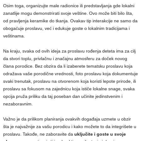
Osim toga, organizujte male radionice ili predstavljanja gde lokalni
zanatlije mogu demonstrirati svoje veštine. Ovo može biti bilo šta,
od pravljenja keramike do tkanja. Ovakav tip interakcije ne samo da
obogaćuje proslavu, već i edukuje goste o lokalnim tradicijama i
veštinama.
Na kraju, svaka od ovih ideja za proslavu rođenja deteta ima za cilj
da stvori toplu, privlačnu i značajnu atmosferu za doček novog
člana porodice. Bez obzira da li izaberete tematsku proslavu koja
odražava vaše porodične vrednosti, foto proslavu koja dokumentuje
svaki trenutak, proslavu na otvorenom koja koristi lepote prirode, ili
proslavu sa fokusom na zajednicu koja ističe lokalne snage, svaka
opcija pruža priliku da taj poseban dan učinite jedinstvenim i
nezaboravnim.
Važno je da prilikom planiranja ovakvih događaja uzmete u obzir
šta je najvažnije za vašu porodicu i kako možete to da integrišete u
proslavu. Takođe, ne zaboravite da
uključite i goste u svoje