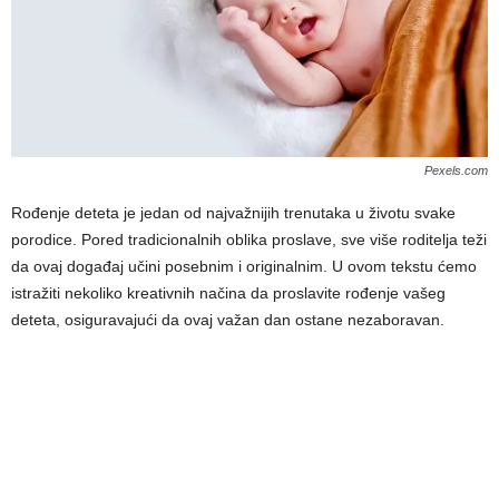
Pexels.com
Rođenje deteta je jedan od najvažnijih trenutaka u životu svake
porodice. Pored tradicionalnih oblika proslave, sve više roditelja teži
da ovaj događaj učini posebnim i originalnim. U ovom tekstu ćemo
istražiti nekoliko kreativnih načina da proslavite rođenje vašeg
deteta, osiguravajući da ovaj važan dan ostane nezaboravan.