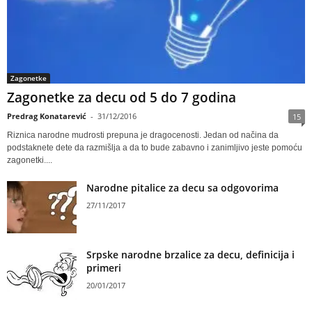
Zagonetke
Zagonetke za decu od 5 do 7 godina
Predrag Konatarević
-
31/12/2016
15
Riznica narodne mudrosti prepuna je dragocenosti. Jedan od načina da
podstaknete dete da razmišlja a da to bude zabavno i zanimljivo jeste pomoću
zagonetki....
Narodne pitalice za decu sa odgovorima
27/11/2017
Srpske narodne brzalice za decu, definicija i
primeri
20/01/2017