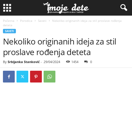
Početna
Porodica
Saveti
Nekoliko originanih ideja za stil proslave rođenja
deteta
SAVETI
Nekoliko originanih ideja za stil
proslave rođenja deteta
By
Srbijanka Stanković
-
29/04/2024
1454
0