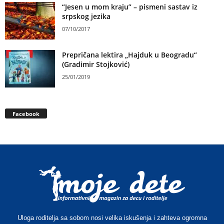
“Jesen u mom kraju” – pismeni sastav iz
srpskog jezika
07/10/2017
Prepričana lektira „Hajduk u Beogradu“
(Gradimir Stojković)
25/01/2019
Facebook
Uloga roditelja sa sobom nosi velika iskušenja i zahteva ogromna