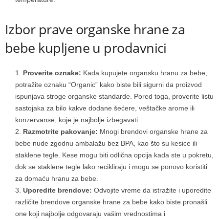
Izbor prave organske hrane za
bebe kupljene u prodavnici
Proverite oznake:
Kada kupujete organsku hranu za bebe,
potražite oznaku “Organic” kako biste bili sigurni da proizvod
ispunjava stroge organske standarde. Pored toga, proverite listu
sastojaka za bilo kakve dodane šećere, veštačke arome ili
konzervanse, koje je najbolje izbegavati.
Razmotrite pakovanje:
Mnogi brendovi organske hrane za
bebe nude zgodnu ambalažu bez BPA, kao što su kesice ili
staklene tegle. Kese mogu biti odlična opcija kada ste u pokretu,
dok se staklene tegle lako recikliraju i mogu se ponovo koristiti
za domaću hranu za bebe.
Uporedite brendove:
Odvojite vreme da istražite i uporedite
različite brendove organske hrane za bebe kako biste pronašli
one koji najbolje odgovaraju vašim vrednostima i