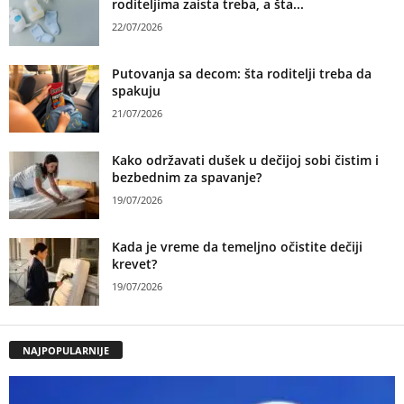
roditeljima zaista treba, a šta...
22/07/2026
Putovanja sa decom: šta roditelji treba da
spakuju
21/07/2026
Kako održavati dušek u dečijoj sobi čistim i
bezbednim za spavanje?
19/07/2026
Kada je vreme da temeljno očistite dečiji
krevet?
19/07/2026
NAJPOPULARNIJE