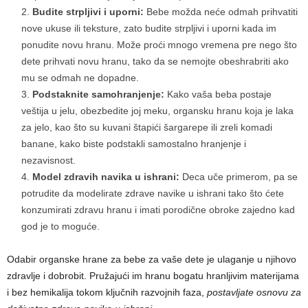
Budite strpljivi i uporni:
Bebe možda neće odmah prihvatiti
nove ukuse ili teksture, zato budite strpljivi i uporni kada im
ponudite novu hranu. Može proći mnogo vremena pre nego što
dete prihvati novu hranu, tako da se nemojte obeshrabriti ako
mu se odmah ne dopadne.
Podstaknite samohranjenje:
Kako vaša beba postaje
veštija u jelu, obezbedite joj meku, organsku hranu koja je laka
za jelo, kao što su kuvani štapići šargarepe ili zreli komadi
banane, kako biste podstakli samostalno hranjenje i
nezavisnost.
Model zdravih navika u ishrani:
Deca uče primerom, pa se
potrudite da modelirate zdrave navike u ishrani tako što ćete
konzumirati zdravu hranu i imati porodične obroke zajedno kad
god je to moguće.
Odabir organske hrane za bebe za vaše dete je ulaganje u njihovo
zdravlje i dobrobit. Pružajući im hranu bogatu hranljivim materijama
i bez hemikalija tokom ključnih razvojnih faza,
postavljate osnovu za