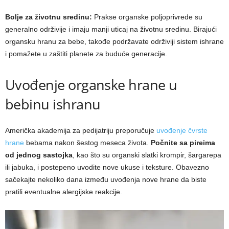
Bolje za životnu sredinu:
Prakse organske poljoprivrede su
generalno održivije i imaju manji uticaj na životnu sredinu. Birajući
organsku hranu za bebe, takođe podržavate održiviji sistem ishrane
i pomažete u zaštiti planete za buduće generacije.
Uvođenje organske hrane u
bebinu ishranu
Američka akademija za pedijatriju preporučuje
uvođenje čvrste
hrane
bebama nakon šestog meseca života.
Počnite sa pireima
od jednog sastojka
, kao što su organski slatki krompir, šargarepa
ili jabuka, i postepeno uvodite nove ukuse i teksture. Obavezno
sačekajte nekoliko dana između uvođenja nove hrane da biste
pratili eventualne alergijske reakcije.