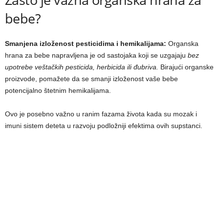
bebe?
Smanjena izloženost pesticidima i hemikalijama:
Organska
hrana za bebe napravljena je od sastojaka koji se uzgajaju
bez
upotrebe veštačkih pesticida, herbicida ili đubriva.
Birajući organske
proizvode, pomažete da se smanji izloženost vaše bebe
potencijalno štetnim hemikalijama.
Ovo je posebno važno u ranim fazama života kada su mozak i
imuni sistem deteta u razvoju podložniji efektima ovih supstanci.