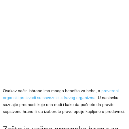
Ovakav način ishrane ima mnogo benefita za bebe, a
provereni
organski proizvodi su saveznici zdravog organizma
. U nastavku
saznajte prednosti koje ona nudi i kako da počnete da pravite
sopstvenu hranu ili da izaberete prave opcije kupljene u prodavnici.
Zašto je važna organska hrana za