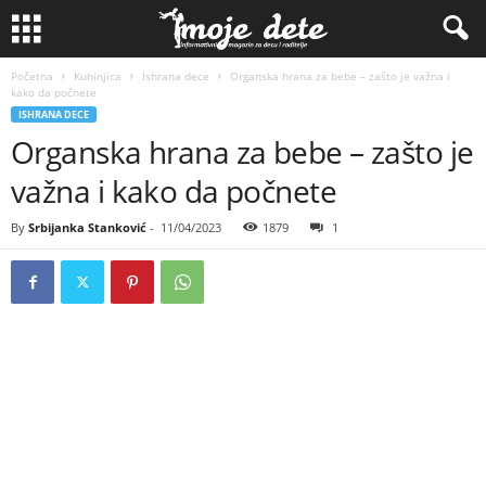
Početna
Kuhinjica
Ishrana dece
Organska hrana za bebe – zašto je važna i
kako da počnete
ISHRANA DECE
Organska hrana za bebe – zašto je
važna i kako da počnete
By
Srbijanka Stanković
-
11/04/2023
1879
1