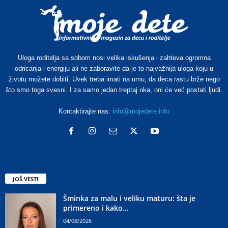
Uloga roditelja sa sobom nosi velika iskušenja i zahteva ogromna
odricanja i energiju ali ne zaboravite da je to najvažnija uloga koju u
životu možete dobiti. Uvek treba imati na umu, da deca rastu brže nego
što smo toga svesni. I za samo jedan treptaj oka, oni će već postati ljudi.
Kontaktirajte nas:
info@mojedete.info
JOŠ VESTI
Šminka za malu i veliku maturu: šta je
primereno i kako...
04/08/2026