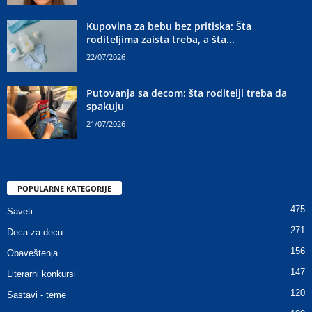
Kupovina za bebu bez pritiska: Šta
roditeljima zaista treba, a šta...
22/07/2026
Putovanja sa decom: šta roditelji treba da
spakuju
21/07/2026
POPULARNE KATEGORIJE
475
Saveti
271
Deca za decu
156
Obaveštenja
147
Literarni konkursi
120
Sastavi - teme