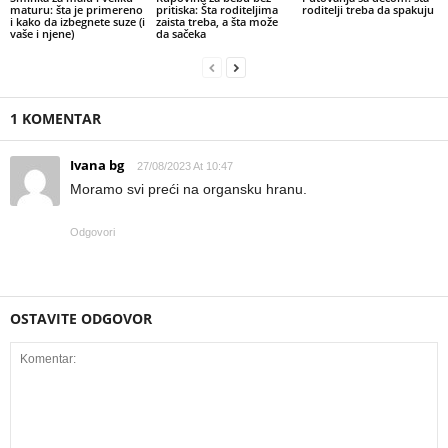
maturu: šta je primereno
pritiska: Šta roditeljima
roditelji treba da spakuju
i kako da izbegnete suze (i
zaista treba, a šta može
vaše i njene)
da sačeka
1 KOMENTAR
Ivana bg
27/08/2023 At 10:47
Moramo svi preći na organsku hranu.
Odgovori
OSTAVITE ODGOVOR