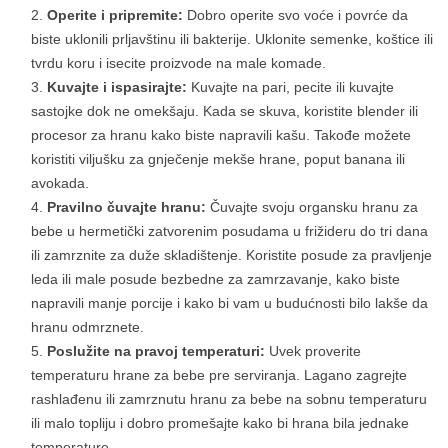
Operite i pripremite:
Dobro operite svo voće i povrće da
biste uklonili prljavštinu ili bakterije. Uklonite semenke, koštice ili
tvrdu koru i isecite proizvode na male komade.
Kuvajte i ispasirajte:
Kuvajte na pari, pecite ili kuvajte
sastojke dok ne omekšaju. Kada se skuva, koristite blender ili
procesor za hranu kako biste napravili kašu. Takođe možete
koristiti viljušku za gnječenje mekše hrane, poput banana ili
avokada.
Pravilno čuvajte hranu:
Čuvajte svoju organsku hranu za
bebe u hermetički zatvorenim posudama u frižideru do tri dana
ili zamrznite za duže skladištenje. Koristite posude za pravljenje
leda ili male posude bezbedne za zamrzavanje, kako biste
napravili manje porcije i kako bi vam u budućnosti bilo lakše da
hranu odmrznete.
Poslužite na pravoj temperaturi:
Uvek proverite
temperaturu hrane za bebe pre serviranja. Lagano zagrejte
rashlađenu ili zamrznutu hranu za bebe na sobnu temperaturu
ili malo topliju i dobro promešajte kako bi hrana bila jednake
temperature.