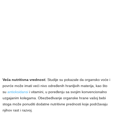
Veća nutritivna vrednost:
Studije su pokazale da organsko voće i
povrće može imati veći nivo određenih hranljivih materija, kao što
su
antioksidansi
i vitamini, u poređenju sa svojim konvencionalno
uzgajanim kolegama. Obezbeđivanje organske hrane vašoj bebi
stoga može ponuditi dodatne nutritivne prednosti koje podržavaju
njihov rast i razvoj.