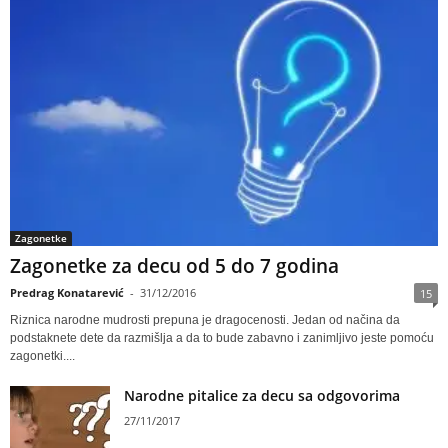
Zagonetke
Zagonetke za decu od 5 do 7 godina
Predrag Konatarević
-
31/12/2016
15
Riznica narodne mudrosti prepuna je dragocenosti. Jedan od načina da
podstaknete dete da razmišlja a da to bude zabavno i zanimljivo jeste pomoću
zagonetki....
Narodne pitalice za decu sa odgovorima
27/11/2017