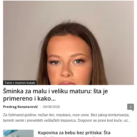
Tatin i mamin kutak
Šminka za malu i veliku maturu: šta je
primereno i kako...
Predrag Konatarević
-
04/08/2026
0
Za četrnaest godina: nežan ten, maskara, roze usne. Bez jakog konturisanja,
tamnih senki i prevelikih veštačkih trepavica. Dogovor se pravi kod kuće, uz...
Kupovina za bebu bez pritiska: Šta