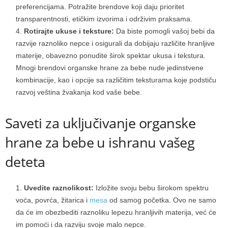
preferencijama. Potražite brendove koji daju prioritet
transparentnosti, etičkim izvorima i održivim praksama.
Rotirajte ukuse i teksture:
Da biste pomogli vašoj bebi da
razvije raznoliko nepce i osigurali da dobijaju različite hranljive
materije, obavezno ponudite širok spektar ukusa i tekstura.
Mnogi brendovi organske hrane za bebe nude jedinstvene
kombinacije, kao i opcije sa različitim teksturama koje podstiču
razvoj veština žvakanja kod vaše bebe.
Saveti za uključivanje organske
hrane za bebe u ishranu vašeg
deteta
Uvedite raznolikost:
Izložite svoju bebu širokom spektru
voća, povrća, žitarica i
mesa
od samog početka. Ovo ne samo
da će im obezbediti raznoliku lepezu hranljivih materija, već će
im pomoći i da razviju svoje malo nepce.