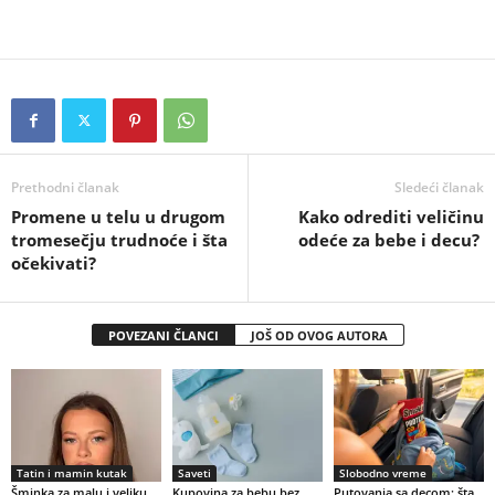
Prethodni članak
Sledeći članak
Promene u telu u drugom
Kako odrediti veličinu
tromesečju trudnoće i šta
odeće za bebe i decu?
očekivati?
POVEZANI ČLANCI
JOŠ OD OVOG AUTORA
Tatin i mamin kutak
Saveti
Slobodno vreme
Šminka za malu i veliku
Kupovina za bebu bez
Putovanja sa decom: šta