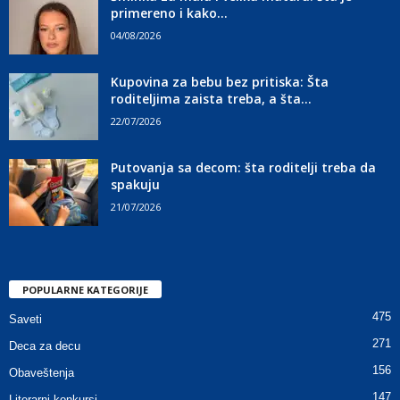
primereno i kako...
04/08/2026
Kupovina za bebu bez pritiska: Šta
roditeljima zaista treba, a šta...
22/07/2026
Putovanja sa decom: šta roditelji treba da
spakuju
21/07/2026
POPULARNE KATEGORIJE
475
Saveti
271
Deca za decu
156
Obaveštenja
147
Literarni konkursi