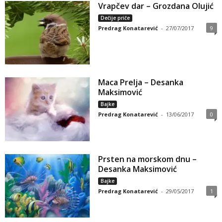
Vrapčev dar – Grozdana Olujić
Dečije priče
Predrag Konatarević
-
27/07/2017
9
Maca Prelјa – Desanka
Maksimović
Bajke
Predrag Konatarević
-
13/06/2017
0
Prsten na morskom dnu –
Desanka Maksimović
Bajke
Predrag Konatarević
-
29/05/2017
1