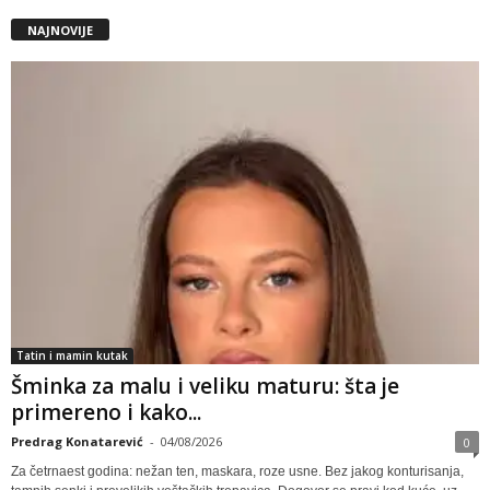
NAJNOVIJE
Tatin i mamin kutak
Šminka za malu i veliku maturu: šta je
primereno i kako...
Predrag Konatarević
-
04/08/2026
0
Za četrnaest godina: nežan ten, maskara, roze usne. Bez jakog konturisanja,