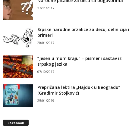
Narodne pitalice za decu sa odgovorima
27/11/2017
Srpske narodne brzalice za decu, definicija i
primeri
20/01/2017
“Jesen u mom kraju” – pismeni sastav iz
srpskog jezika
07/10/2017
Prepričana lektira „Hajduk u Beogradu“
(Gradimir Stojković)
25/01/2019
Facebook