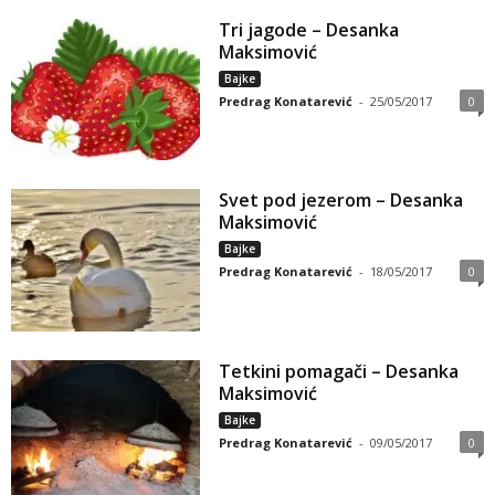
Tri jagode – Desanka
Maksimović
Bajke
Predrag Konatarević
-
25/05/2017
0
Svet pod jezerom – Desanka
Maksimović
Bajke
Predrag Konatarević
-
18/05/2017
0
Tetkini pomagači – Desanka
Maksimović
Bajke
Predrag Konatarević
-
09/05/2017
0