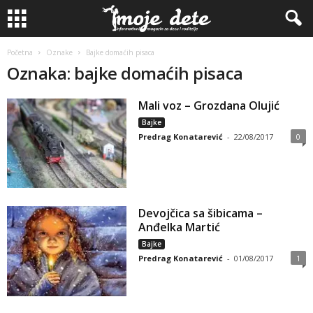
Početna
Oznake
Bajke domaćih pisaca
Oznaka: bajke domaćih pisaca
Mali voz – Grozdana Olujić
Bajke
Predrag Konatarević
-
22/08/2017
0
Devojčica sa šibicama –
Anđelka Martić
Bajke
Predrag Konatarević
-
01/08/2017
1