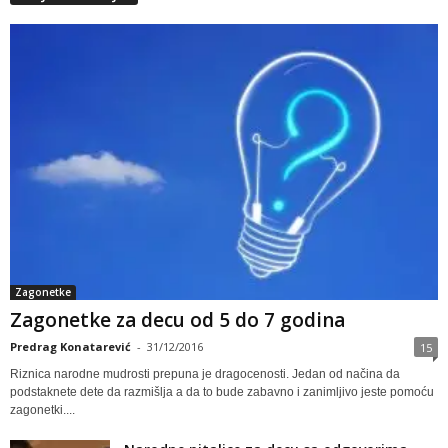
Zagonetke
Zagonetke za decu od 5 do 7 godina
Predrag Konatarević
-
31/12/2016
15
Riznica narodne mudrosti prepuna je dragocenosti. Jedan od načina da
podstaknete dete da razmišlja a da to bude zabavno i zanimljivo jeste pomoću
zagonetki....