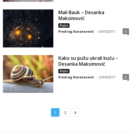
Mali Bauk – Desanka
Maksimović
Bajke
Predrag Konatarević
-
03/05/2017
0
Kako su pužu ukrali kuću –
Desanka Maksimović
Bajke
Predrag Konatarević
-
25/04/2017
0
1
2