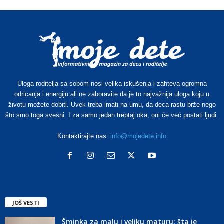
Uloga roditelja sa sobom nosi velika iskušenja i zahteva ogromna
odricanja i energiju ali ne zaboravite da je to najvažnija uloga koju u
životu možete dobiti. Uvek treba imati na umu, da deca rastu brže nego
što smo toga svesni. I za samo jedan treptaj oka, oni će već postati ljudi.
Kontaktirajte nas:
info@mojedete.info
JOŠ VESTI
Šminka za malu i veliku maturu: šta je