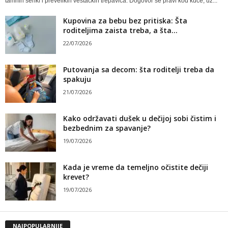
tamnih senki i prevelikih veštačkih trepavica. Dogovor se pravi kod kuće, uz...
Kupovina za bebu bez pritiska: Šta
roditeljima zaista treba, a šta...
22/07/2026
Putovanja sa decom: šta roditelji treba da
spakuju
21/07/2026
Kako održavati dušek u dečijoj sobi čistim i
bezbednim za spavanje?
19/07/2026
Kada je vreme da temeljno očistite dečiji
krevet?
19/07/2026
NAJPOPULARNIJE