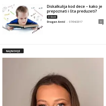
Diskalkulija kod dece – kako je
prepoznati i šta preduzeti?
U školi
Dragan Antić
-
07/04/2017
0
NAJNOVIJE