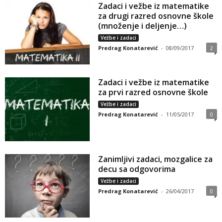
Zadaci i vežbe iz matematike
za drugi razred osnovne škole
(množenje i deljenje…)
Vežbe i zadaci
Predrag Konatarević
-
08/09/2017
2
Zadaci i vežbe iz matematike
za prvi razred osnovne škole
Vežbe i zadaci
Predrag Konatarević
-
11/05/2017
0
Zanimljivi zadaci, mozgalice za
decu sa odgovorima
Vežbe i zadaci
Predrag Konatarević
-
26/04/2017
0