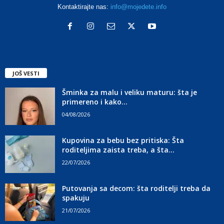
Kontaktirajte nas:
info@mojedete.info
JOŠ VESTI
Šminka za malu i veliku maturu: šta je
primereno i kako...
04/08/2026
Kupovina za bebu bez pritiska: Šta
roditeljima zaista treba, a šta...
22/07/2026
Putovanja sa decom: šta roditelji treba da
spakuju
21/07/2026