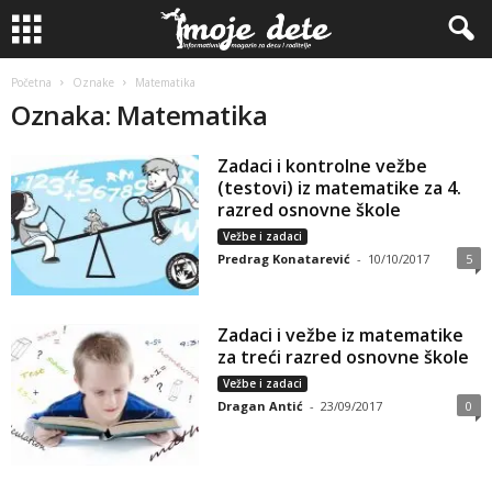
Početna
Oznake
Matematika
Oznaka: Matematika
Zadaci i kontrolne vežbe
(testovi) iz matematike za 4.
razred osnovne škole
Vežbe i zadaci
Predrag Konatarević
-
10/10/2017
5
Zadaci i vežbe iz matematike
za treći razred osnovne škole
Vežbe i zadaci
Dragan Antić
-
23/09/2017
0