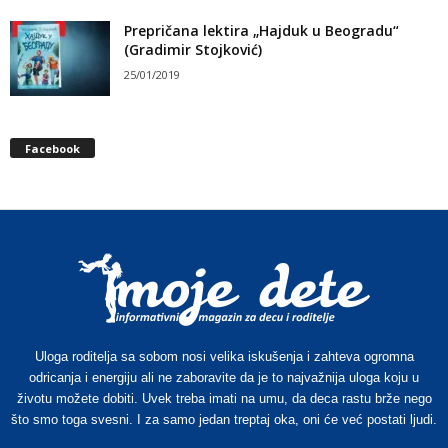
Prepričana lektira „Hajduk u Beogradu“
(Gradimir Stojković)
25/01/2019
Facebook
Uloga roditelja sa sobom nosi velika iskušenja i zahteva ogromna
odricanja i energiju ali ne zaboravite da je to najvažnija uloga koju u
životu možete dobiti. Uvek treba imati na umu, da deca rastu brže nego
što smo toga svesni. I za samo jedan treptaj oka, oni će već postati ljudi.