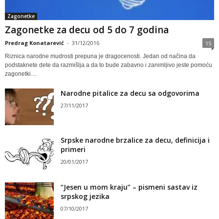
Zagonetke
Zagonetke za decu od 5 do 7 godina
Predrag Konatarević
-
31/12/2016
15
Riznica narodne mudrosti prepuna je dragocenosti. Jedan od načina da
podstaknete dete da razmišlja a da to bude zabavno i zanimljivo jeste pomoću
zagonetki....
Narodne pitalice za decu sa odgovorima
27/11/2017
Srpske narodne brzalice za decu, definicija i
primeri
20/01/2017
“Jesen u mom kraju” – pismeni sastav iz
srpskog jezika
07/10/2017