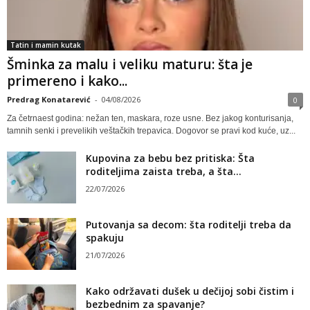
Tatin i mamin kutak
Šminka za malu i veliku maturu: šta je
primereno i kako...
Predrag Konatarević
-
04/08/2026
0
Za četrnaest godina: nežan ten, maskara, roze usne. Bez jakog konturisanja,
tamnih senki i prevelikih veštačkih trepavica. Dogovor se pravi kod kuće, uz...
Kupovina za bebu bez pritiska: Šta
roditeljima zaista treba, a šta...
22/07/2026
Putovanja sa decom: šta roditelji treba da
spakuju
21/07/2026
Kako održavati dušek u dečijoj sobi čistim i
bezbednim za spavanje?