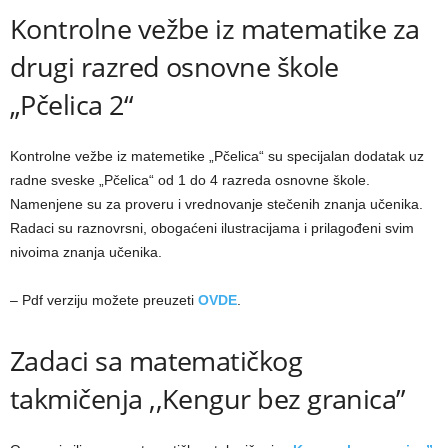
Kontrolne vežbe iz matematike za
drugi razred osnovne škole
„Pčelica 2“
Kontrolne vežbe iz matemetike „Pčelica“ su specijalan dodatak uz
radne sveske „Pčelica“ od 1 do 4 razreda osnovne škole.
Namenjene su za proveru i vrednovanje stečenih znanja učenika.
Radaci su raznovrsni, obogaćeni ilustracijama i prilagođeni svim
nivoima znanja učenika.
– Pdf verziju možete preuzeti
OVDE
.
Zadaci sa matematičkog
takmičenja ,,Kengur bez granica”