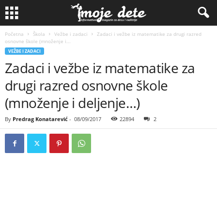
Početna
Škola
Vežbe i zadaci
Zadaci i vežbe iz matematike za drugi razred
osnovne škole (množenje i...
VEŽBE I ZADACI
Zadaci i vežbe iz matematike za
drugi razred osnovne škole
(množenje i deljenje…)
By
Predrag Konatarević
-
08/09/2017
22894
2