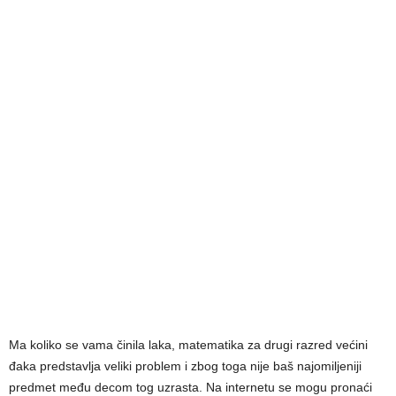
Ma koliko se vama činila laka, matematika za drugi razred većini
đaka predstavlja veliki problem i zbog toga nije baš najomiljeniji
predmet među decom tog uzrasta. Na internetu se mogu pronaći