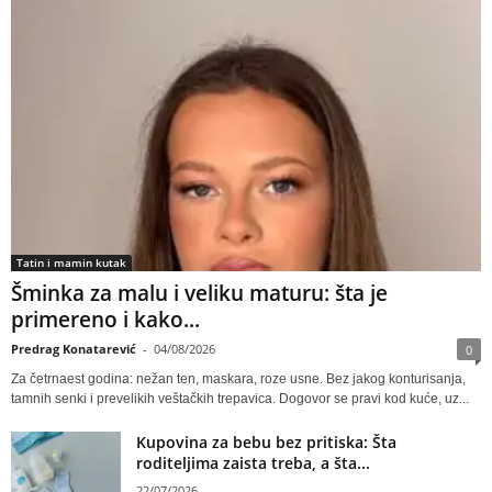
Tatin i mamin kutak
Šminka za malu i veliku maturu: šta je
primereno i kako...
Predrag Konatarević
-
04/08/2026
0
Za četrnaest godina: nežan ten, maskara, roze usne. Bez jakog konturisanja,
tamnih senki i prevelikih veštačkih trepavica. Dogovor se pravi kod kuće, uz...
Kupovina za bebu bez pritiska: Šta
roditeljima zaista treba, a šta...
22/07/2026