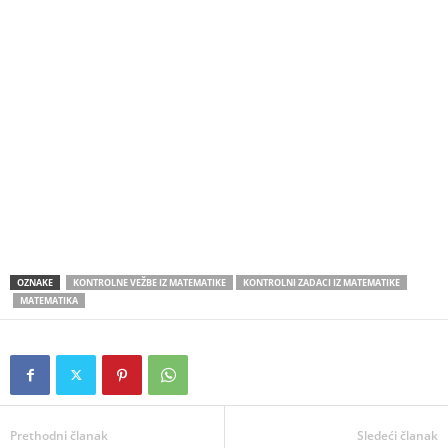
OZNAKE
KONTROLNE VEŽBE IZ MATEMATIKE
KONTROLNI ZADACI IZ MATEMATIKE
MATEMATIKA
Prethodni članak
Sledeći članak