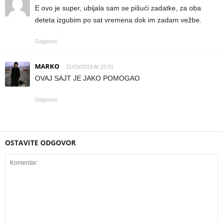
E ovo je super, ubijala sam se pišući zadatke, za oba
deteta izgubim po sat vremena dok im zadam vežbe.
Odgovori
MARKO
31/03/2019 At 15:01
OVAJ SAJT JE JAKO POMOGAO
Odgovori
OSTAVITE ODGOVOR