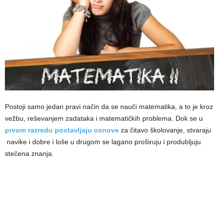
Postoji samo jedan pravi način da se nauči matematika, a to je kroz
vežbu, reševanjem zadataka i matematičkih problema. Dok se u
prvom razredu postavljaju osnove
za čitavo školovanje, stvaraju
navike i dobre i loše u drugom se lagano proširuju i produbljuju
stečena znanja.