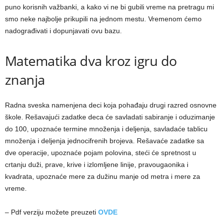
puno korisnih važbanki, a kako vi ne bi gubili vreme na pretragu mi
smo neke najbolje prikupili na jednom mestu. Vremenom ćemo
nadograđivati i dopunjavati ovu bazu.
Matematika dva kroz igru do
znanja
Radna sveska namenjena deci koja pohađaju drugi razred osnovne
škole. Rešavajući zadatke deca će savladati sabiranje i oduzimanje
do 100, upoznaće termine množenja i deljenja, savladaće tablicu
množenja i deljenja jednocifrenih brojeva. Rešavaće zadatke sa
dve operacije, upoznaće pojam polovina, steći će spretnost u
crtanju duži, prave, krive i izlomljene linije, pravougaonika i
kvadrata, upoznaće mere za dužinu manje od metra i mere za
vreme.
– Pdf verziju možete preuzeti
OVDE