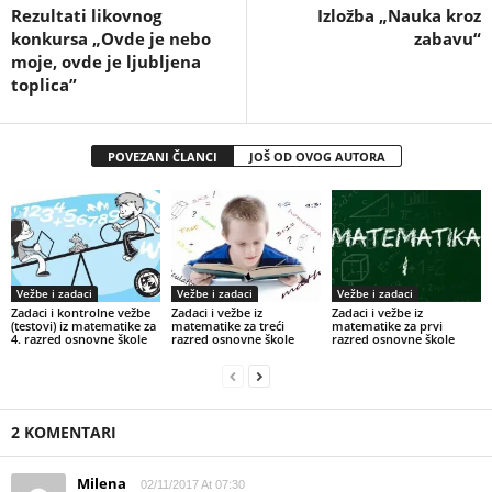
Rezultati likovnog
Izložba „Nauka kroz
konkursa „Ovde je nebo
zabavu“
moje, ovde je ljubljena
toplica”
POVEZANI ČLANCI
JOŠ OD OVOG AUTORA
Vežbe i zadaci
Vežbe i zadaci
Vežbe i zadaci
Zadaci i kontrolne vežbe
Zadaci i vežbe iz
Zadaci i vežbe iz
(testovi) iz matematike za
matematike za treći
matematike za prvi
4. razred osnovne škole
razred osnovne škole
razred osnovne škole
2 KOMENTARI
Milena
02/11/2017 At 07:30