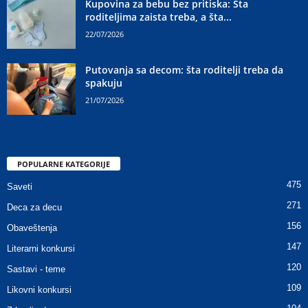
Kupovina za bebu bez pritiska: Šta
roditeljima zaista treba, a šta...
22/07/2026
Putovanja sa decom: šta roditelji treba da
spakuju
21/07/2026
POPULARNE KATEGORIJE
475
Saveti
271
Deca za decu
156
Obaveštenja
147
Literarni konkursi
120
Sastavi - teme
109
Likovni konkursi