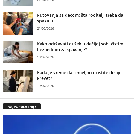
Putovanja sa decom: šta roditelji treba da
spakuju
21/07/2026
Kako održavati dušek u dečijoj sobi čistim i
bezbednim za spavanje?
19/07/2026
Kada je vreme da temeljno očistite dečiji
krevet?
19/07/2026
NAJPOPULARNIJE