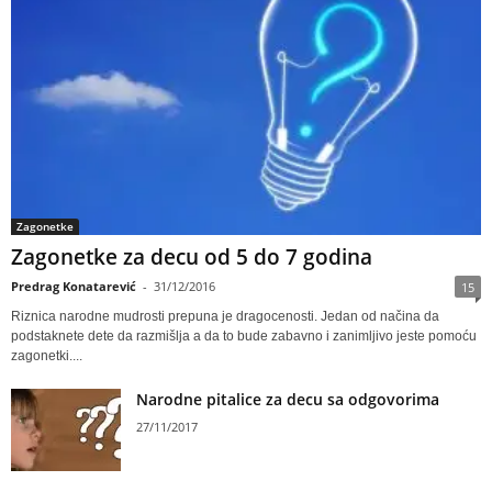
Zagonetke
Zagonetke za decu od 5 do 7 godina
Predrag Konatarević
-
31/12/2016
15
Riznica narodne mudrosti prepuna je dragocenosti. Jedan od načina da
podstaknete dete da razmišlja a da to bude zabavno i zanimljivo jeste pomoću
zagonetki....
Narodne pitalice za decu sa odgovorima
27/11/2017