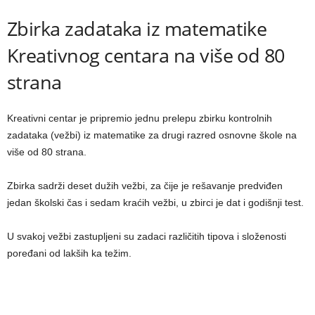
Zbirka zadataka iz matematike
Kreativnog centara na više od 80
strana
Kreativni centar je pripremio jednu prelepu zbirku kontrolnih
zadataka (vežbi) iz matematike za drugi razred osnovne škole na
više od 80 strana.
Zbirka sadrži deset dužih vežbi, za čije je rešavanje predviđen
jedan školski čas i sedam kraćih vežbi, u zbirci je dat i godišnji test.
U svakoj vežbi zastupljeni su zadaci različitih tipova i složenosti
poređani od lakših ka težim.