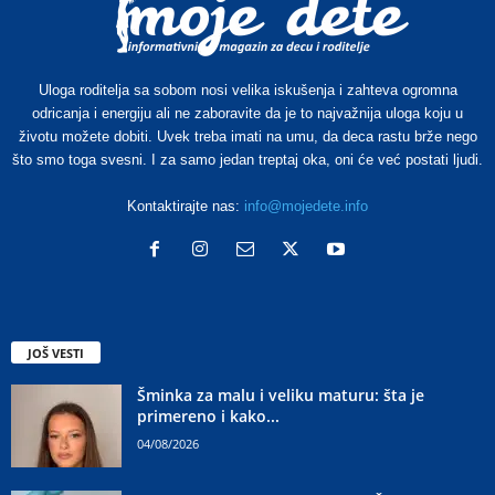
Uloga roditelja sa sobom nosi velika iskušenja i zahteva ogromna
odricanja i energiju ali ne zaboravite da je to najvažnija uloga koju u
životu možete dobiti. Uvek treba imati na umu, da deca rastu brže nego
što smo toga svesni. I za samo jedan treptaj oka, oni će već postati ljudi.
Kontaktirajte nas:
info@mojedete.info
JOŠ VESTI
Šminka za malu i veliku maturu: šta je
primereno i kako...
04/08/2026