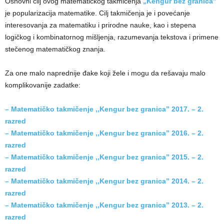
Osnovni cilj ovog matematičkog takmičenja
„Kengur
bez granica”
je popularizacija matematike. Cilj takmičenja je i povećanje
interesovanja za matematiku i prirodne nauke, kao i stepena
logičkog i kombinatornog mišljenja, razumevanja tekstova i primene
stečenog matematičkog znanja.
Za one malo naprednije đake koji žele i mogu da rešavaju malo
komplikovanije zadatke:
– Matematičko takmičenje ,,Kengur bez granica” 2017. – 2.
razred
– Matematičko takmičenje ,,Kengur bez granica” 2016. – 2.
razred
– Matematičko takmičenje ,,Kengur bez granica” 2015. – 2.
razred
– Matematičko takmičenje ,,Kengur bez granica” 2014. – 2.
razred
– Matematičko takmičenje ,,Kengur bez granica” 2013. – 2.
razred