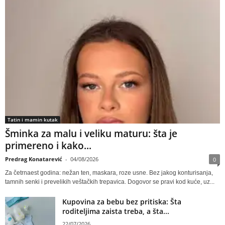
Tatin i mamin kutak
Šminka za malu i veliku maturu: šta je
primereno i kako...
Predrag Konatarević
-
04/08/2026
0
Za četrnaest godina: nežan ten, maskara, roze usne. Bez jakog konturisanja,
tamnih senki i prevelikih veštačkih trepavica. Dogovor se pravi kod kuće, uz...
Kupovina za bebu bez pritiska: Šta
roditeljima zaista treba, a šta...
22/07/2026