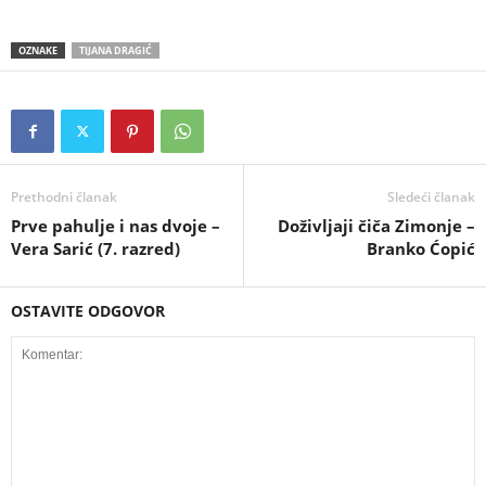
OZNAKE
TIJANA DRAGIĆ
Prethodni članak
Sledeći članak
Prve pahulјe i nas dvoje –
Doživljaji čiča Zimonje –
Vera Sarić (7. razred)
Branko Ćopić
OSTAVITE ODGOVOR