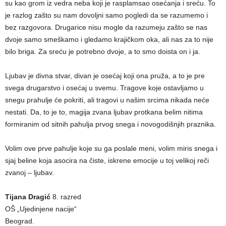
su kao grom iz vedra neba koji je rasplamsao osećanja i sreću. To
je razlog zašto su nam dovolјni samo pogledi da se razumemo i
bez razgovora. Drugarice nisu mogle da razumeju zašto se nas
dvoje samo smeškamo i gledamo krajičkom oka, ali nas za to nije
bilo briga. Za sreću je potrebno dvoje, a to smo doista on i ja.
Ljubav je divna stvar, divan je osećaj koji ona pruža, a to je pre
svega drugarstvo i osećaj u svemu. Tragove koje ostavlјamo u
snegu prahulјe će pokriti, ali tragovi u našim srcima nikada neće
nestati. Da, to je to, magija zvana lјubav protkana belim nitima
formiranim od sitnih pahulјa prvog snega i novogodišnjih praznika.
Volim ove prve pahulјe koje su ga poslale meni, volim miris snega i
sjaj beline koja asocira na čiste, iskrene emocije u toj velikoj reči
zvanoj – lјubav.
Tijana Dragić
8. razred
OŠ „Ujedinjene nacije“
Beograd.