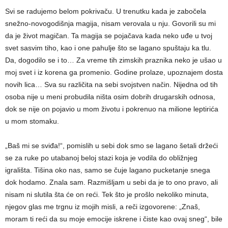
Svi se radujemo belom pokrivaču. U trenutku kada je zabočela
snežno-novogodišnja magija, nisam verovala u nju. Govorili su mi
da je život magičan. Ta magija se pojačava kada neko uđe u tvoj
svet sasvim tiho, kao i one pahulјe što se lagano spuštaju ka tlu.
Da, dogodilo se i to… Za vreme tih zimskih praznika neko je ušao u
moj svet i iz korena ga promenio. Godine prolaze, upoznajem dosta
novih lica… Sva su različita na sebi svojstven način. Nijedna od tih
osoba nije u meni probudila ništa osim dobrih drugarskih odnosa,
dok se nije on pojavio u mom životu i pokrenuo na milione leptirića
u mom stomaku.
„Baš mi se sviđa!“, pomislih u sebi dok smo se lagano šetali držeći
se za ruke po utabanoj beloj stazi koja je vodila do obližnjeg
igrališta. Tišina oko nas, samo se čuje lagano pucketanje snega
dok hodamo. Znala sam. Razmišlјam u sebi da je to ono pravo, ali
nisam ni slutila šta će on reći. Tek što je prošlo nekoliko minuta,
njegov glas me trgnu iz mojih misli, a reči izgovorene: „Znaš,
moram ti reći da su moje emocije iskrene i čiste kao ovaj sneg“, bile