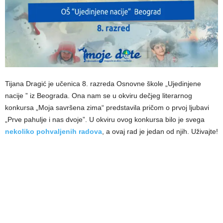
Tijana Dragić je učenica 8. razreda Osnovne škole „Ujedinjene
nacije ” iz Beograda. Ona nam se u okviru dečjeg literarnog
konkursa „Moja savršena zima“ predstavila pričom o prvoj ljubavi
„Prve pahulјe i nas dvoje”. U okviru ovog konkursa bilo je svega
nekoliko pohvaljenih radova
, a ovaj rad je jedan od njih. Uživajte!