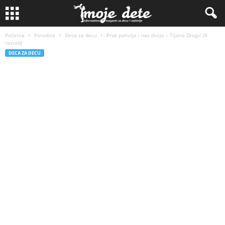
Početna
Porodica
Deca za decu
Prve pahulјe i nas dvoje – Tijana Dragić (8.
razred)
DECA ZA DECU