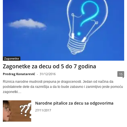
Zagonetke
Zagonetke za decu od 5 do 7 godina
Predrag Konatarević
-
31/12/2016
15
Riznica narodne mudrosti prepuna je dragocenosti. Jedan od načina da
podstaknete dete da razmišlja a da to bude zabavno i zanimljivo jeste pomoću
zagonetki....
Narodne pitalice za decu sa odgovorima
27/11/2017