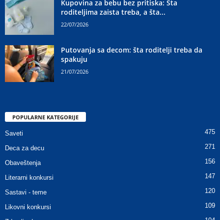
Kupovina za bebu bez pritiska: Šta
roditeljima zaista treba, a šta...
22/07/2026
Putovanja sa decom: šta roditelji treba da
spakuju
21/07/2026
POPULARNE KATEGORIJE
475
Saveti
271
Deca za decu
156
Obaveštenja
147
Literarni konkursi
120
Sastavi - teme
109
Likovni konkursi