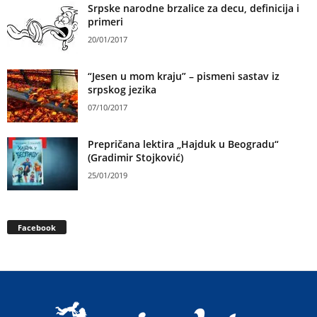
Srpske narodne brzalice za decu, definicija i
primeri
20/01/2017
“Jesen u mom kraju” – pismeni sastav iz
srpskog jezika
07/10/2017
Prepričana lektira „Hajduk u Beogradu“
(Gradimir Stojković)
25/01/2019
Facebook