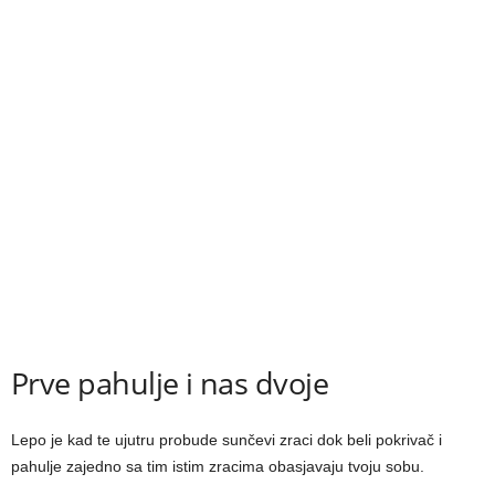
Prve pahulјe i nas dvoje
Lepo je kad te ujutru probude sunčevi zraci dok beli pokrivač i
pahulјe zajedno sa tim istim zracima obasjavaju tvoju sobu.