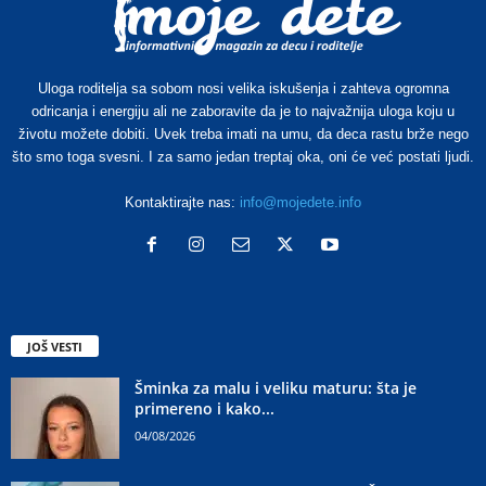
Uloga roditelja sa sobom nosi velika iskušenja i zahteva ogromna
odricanja i energiju ali ne zaboravite da je to najvažnija uloga koju u
životu možete dobiti. Uvek treba imati na umu, da deca rastu brže nego
što smo toga svesni. I za samo jedan treptaj oka, oni će već postati ljudi.
Kontaktirajte nas:
info@mojedete.info
JOŠ VESTI
Šminka za malu i veliku maturu: šta je
primereno i kako...
04/08/2026