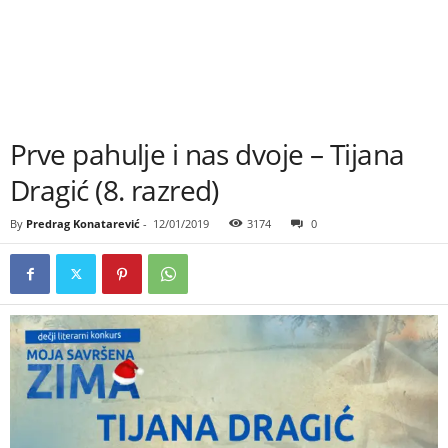
Prve pahulјe i nas dvoje – Tijana
Dragić (8. razred)
By
Predrag Konatarević
-
12/01/2019
3174
0