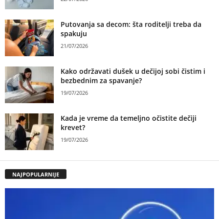
Putovanja sa decom: šta roditelji treba da
spakuju
21/07/2026
Kako održavati dušek u dečijoj sobi čistim i
bezbednim za spavanje?
19/07/2026
Kada je vreme da temeljno očistite dečiji
krevet?
19/07/2026
NAJPOPULARNIJE