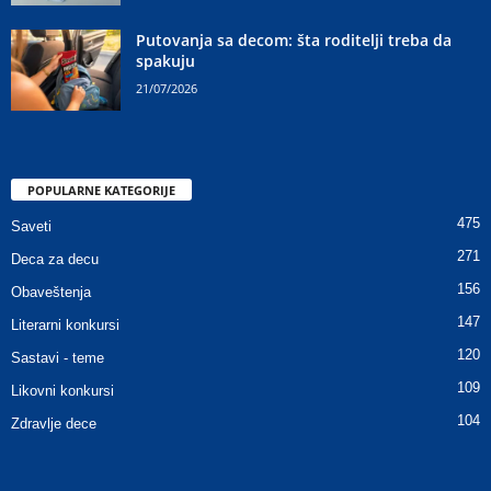
Putovanja sa decom: šta roditelji treba da
spakuju
21/07/2026
POPULARNE KATEGORIJE
475
Saveti
271
Deca za decu
156
Obaveštenja
147
Literarni konkursi
120
Sastavi - teme
109
Likovni konkursi
104
Zdravlje dece