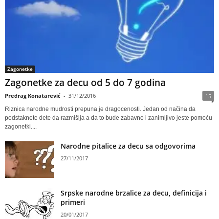
Zagonetke
Zagonetke za decu od 5 do 7 godina
Predrag Konatarević
-
31/12/2016
15
Riznica narodne mudrosti prepuna je dragocenosti. Jedan od načina da
podstaknete dete da razmišlja a da to bude zabavno i zanimljivo jeste pomoću
zagonetki....
Narodne pitalice za decu sa odgovorima
27/11/2017
Srpske narodne brzalice za decu, definicija i
primeri
20/01/2017