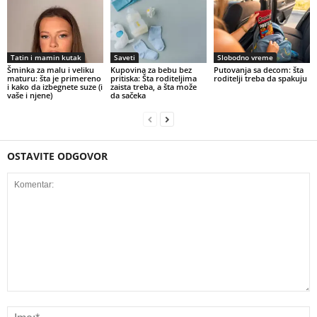
Tatin i mamin kutak
Saveti
Slobodno vreme
Šminka za malu i veliku
Kupovina za bebu bez
Putovanja sa decom: šta
maturu: šta je primereno
pritiska: Šta roditeljima
roditelji treba da spakuju
i kako da izbegnete suze (i
zaista treba, a šta može
vaše i njene)
da sačeka
OSTAVITE ODGOVOR