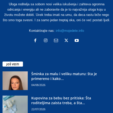
Uloga roditelja sa sobom nosi velika iskušenja i zahteva ogromna
odricanja i energiju ali ne zaboravite da je to najvažnija uloga koju u
životu možete dobiti. Uvek treba imati na umu, da deca rastu brže nego
što smo toga svesni. I za samo jedan treptaj oka, oni će već postati ljudi.
Kontaktirajte nas:
info@mojedete.info
JOŠ VESTI
Šminka za malu i veliku maturu: šta je
primereno i kako...
04/08/2026
Kupovina za bebu bez pritiska: Šta
roditeljima zaista treba, a šta...
22/07/2026