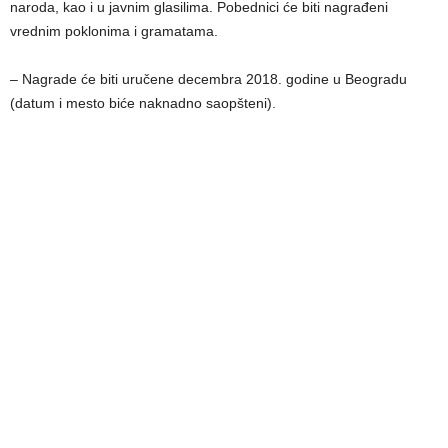
naroda, kao i u javnim glasilima. Pobednici će biti nagrađeni
vrednim poklonima i gramatama.
– Nagrade će biti uručene decembra 2018. godine u Beogradu
(datum i mesto biće naknadno saopšteni).