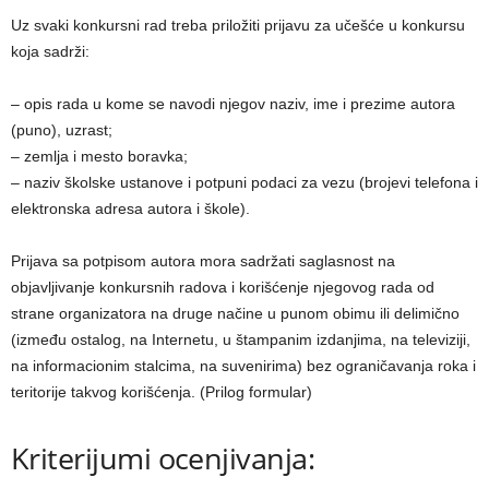
Uz svaki konkursni rad treba priložiti prijavu za učešće u konkursu
koja sadrži:
– opis rada u kome se navodi njegov naziv, ime i prezime autora
(puno), uzrast;
– zemlјa i mesto boravka;
– naziv školske ustanove i potpuni podaci za vezu (brojevi telefona i
elektronska adresa autora i škole).
Prijava sa potpisom autora mora sadržati saglasnost na
objavlјivanje konkursnih radova i korišćenje njegovog rada od
strane organizatora na druge načine u punom obimu ili delimično
(između ostalog, na Internetu, u štampanim izdanjima, na televiziji,
na informacionim stalcima, na suvenirima) bez ograničavanja roka i
teritorije takvog korišćenja. (Prilog formular)
Kriterijumi ocenjivanja: