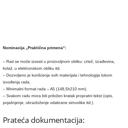
Nominacija „Praktična primena“:
– Rad se može izvesti u proizvolјnom obliku: crtež, izrađevina,
kolaž, u elektronskom obliku itd.
– Dozvolјeno je korišćenje svih materijala i tehnologija tokom
izvođenja rada.
– Minimalni format rada – A5 (148,5h210 mm).
– Svakom radu mora biti priložen kratak propratni tekst (opis,
pojašnjenje, obrazloženje odabrane simvolike itd.).
Prateća dokumentacija: