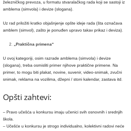
železničkog prevoza, u formatu stvaralačkog rada koji se sastoji iz
amblema (simvola) i devize (slogana).
Uz rad priložiti kratko objašnjenje opšte ideje rada (šta označava
amblem (simvol), zašto je ponuđen upravo takav prikaz i deviza).
„Praktična primena“
U ovoj kategoriji, osim razrade amblema (simvola) i devize
(slogana), treba osmisliti primer njihove praktične primene. Na
primer, to mogu biti plakat, novine, suvenir, video-snimak, zvučni
snimak, reklama na vozilima, džepni / stoni kalendar, zastava itd.
Opšti zahtevi:
– Pravo učešća u konkursu imaju učenici svih osnovnih i srednjih
škola.
– Učešće u konkursu je strogo individualno, kolektivni radovi neće