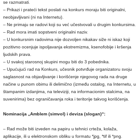
se razmatrati.
– Prikazi i prateći tekst poslati na konkurs moraju biti originalni,
neobjavlјivani (ni na Internetu).
– Ne primaju se radovi koji su već učestvovali u drugim konkursima.
– Rad mora imati sopstveni originalni naziv.
– U konkursnim radovima nije dozvolјen nikakav siže ni iskaz koji
pozitivno ocenjuje ispolјavanja ekstremizma, ksenofobije i kršenja
lјudskih prava.
– U svakoj starosnoj skupini mogu biti do 3 pobednika.
– Upućujući rad na Konkurs, učesnik potvrđuje organizatoru svoju
saglasnost na objavlјivanje i korišćenje njegovog rada na druge
načine u punom obimu ili delimično (između ostalog, na Internetu, u
štampanim izdanjima, na televiziji, na informacionim stalcima, na
suvenirima) bez ograničavanja roka i teritorije takvog korišćenja.
Nominacija „Amblem (simvol) i deviza (slogan)“:
– Rad može biti izveden na papiru u tehnici crteža, kolaža,
aplikacije, ili u elektronskom obliku u formatu *jpg, *tif ili *png.