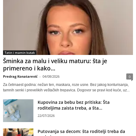
Tatin i mamin kutak
Šminka za malu i veliku maturu: šta je
primereno i kako...
Predrag Konatarević
-
04/08/2026
0
Za četrnaest godina: nežan ten, maskara, roze usne. Bez jakog konturisanja,
tamnih senki i prevelikih veštačkih trepavica. Dogovor se pravi kod kuće, uz...
Kupovina za bebu bez pritiska: Šta
roditeljima zaista treba, a šta...
22/07/2026
Putovanja sa decom: šta roditelji treba da