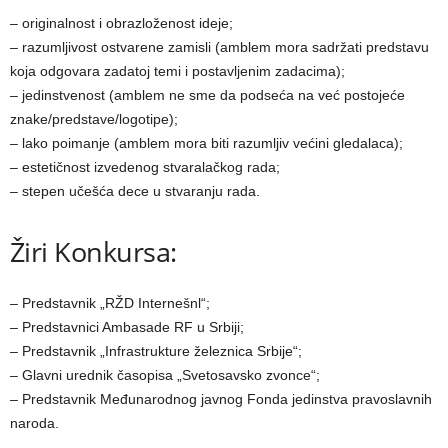
– originalnost i obrazloženost ideje;
– razumlјivost ostvarene zamisli (amblem mora sadržati predstavu
koja odgovara zadatoj temi i postavlјenim zadacima);
– jedinstvenost (amblem ne sme da podseća na već postojeće
znake/predstave/logotipe);
– lako poimanje (amblem mora biti razumlјiv većini gledalaca);
– estetičnost izvedenog stvaralačkog rada;
– stepen učešća dece u stvaranju rada.
Žiri Konkursa:
– Predstavnik „RŽD Internešnl“;
– Predstavnici Ambasade RF u Srbiji;
– Predstavnik „Infrastrukture železnica Srbije“;
– Glavni urednik časopisa „Svetosavsko zvonce“;
– Predstavnik Međunarodnog javnog Fonda jedinstva pravoslavnih
naroda.