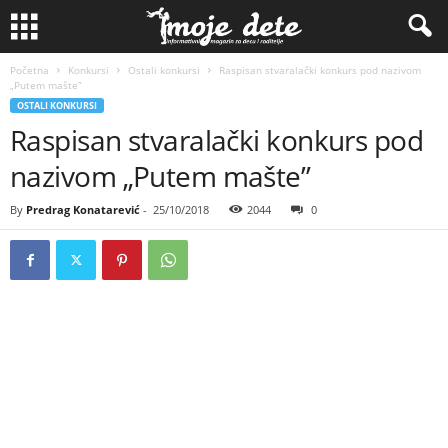
Početna
Konkursi
Ostali konkursi
Raspisan stvaralački konkurs pod nazivom
„Putem mašte”
OSTALI KONKURSI
Raspisan stvaralački konkurs pod
nazivom „Putem mašte”
By
Predrag Konatarević
-
25/10/2018
2044
0