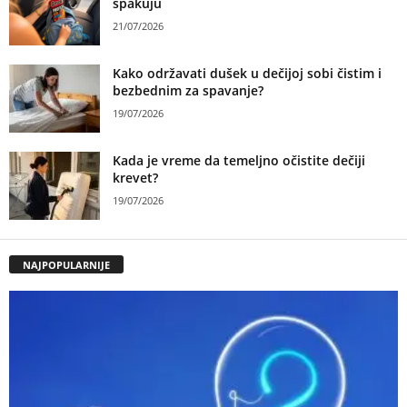
spakuju
21/07/2026
Kako održavati dušek u dečijoj sobi čistim i
bezbednim za spavanje?
19/07/2026
Kada je vreme da temeljno očistite dečiji
krevet?
19/07/2026
NAJPOPULARNIJE