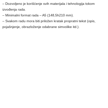
– Dozvolјeno je korišćenje svih materijala i tehnologija tokom
izvođenja rada.
– Minimalni format rada – A5 (148,5h210 mm).
– Svakom radu mora biti priložen kratak propratni tekst (opis,
pojašnjenje, obrazloženje odabrane simvolike itd.).