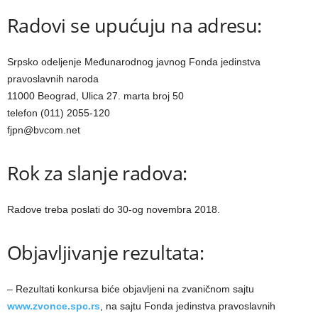
Radovi se upućuju na adresu:
Srpsko odelјenje Međunarodnog javnog Fonda jedinstva
pravoslavnih naroda
11000 Beograd, Ulica 27. marta broj 50
telefon (011) 2055-120
fjpn@bvcom.net
Rok za slanje radova:
Radove treba poslati do 30-og novembra 2018.
Objavlјivanje rezultata:
– Rezultati konkursa biće objavlјeni na zvaničnom sajtu
www.zvonce.spc.rs
, na sajtu Fonda jedinstva pravoslavnih