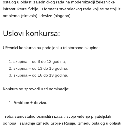
ostalog u oblasti zajedničkog rada na modernizaciji železničke
infrastrukture Srbije, u formatu stvaralačkog rada koji se sastoji iz
amblema (simvola) i devize (slogana).
Uslovi konkursa:
Učesnici konkursa su podelјeni u tri starosne skupine:
skupina – od 8 do 12 godina;
skupina – od 13 do 15 godina;
skupina – od 16 do 19 godina.
Konkurs se sprovodi u tri nominacije:
Amblem + deviza.
Treba samostalno osmisliti i izraziti svoje viđenje prijatelјskih
odnosa i saradnje između Srbije i Rusije, između ostalog u oblasti