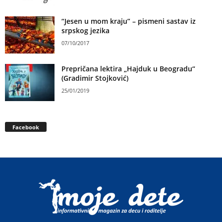
“Jesen u mom kraju” – pismeni sastav iz
srpskog jezika
07/10/2017
Prepričana lektira „Hajduk u Beogradu“
(Gradimir Stojković)
25/01/2019
Facebook