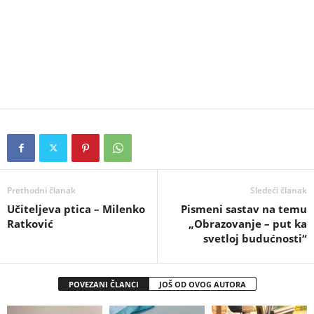
Prethodni članak
Sledeći članak
Učitelјeva ptica – Milenko
Pismeni sastav na temu
Ratković
„Obrazovanje – put ka
svetloj budućnosti“
POVEZANI ČLANCI
JOŠ OD OVOG AUTORA