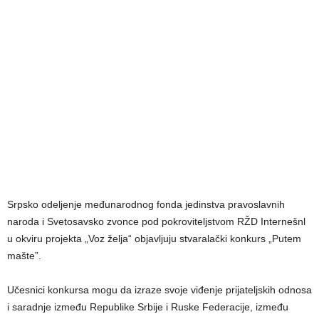
Srpsko odelјenje međunarodnog fonda jedinstva pravoslavnih
naroda i Svetosavsko zvonce pod pokrovitelјstvom RŽD Internešnl
u okviru projekta „Voz želјa“ objavlјuju stvaralački konkurs „Putem
mašte”.
Učesnici konkursa mogu da izraze svoje viđenje prijatelјskih odnosa
i saradnje između Republike Srbije i Ruske Federacije, između