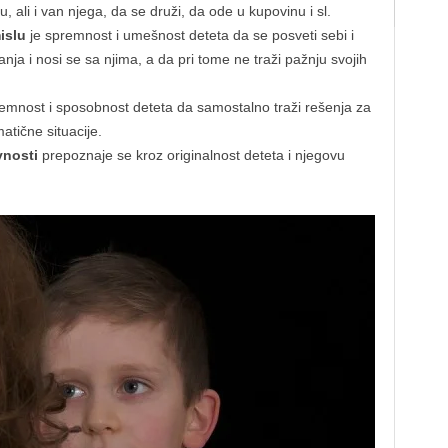
ali i van njega, da se druži, da ode u kupovinu i sl.
islu
je spremnost i umešnost deteta da se posveti sebi i
nja i nosi se sa njima, a da pri tome ne traži pažnju svojih
emnost i sposobnost deteta da samostalno traži rešenja za
tične situacije.
vnosti
prepoznaje se kroz originalnost deteta i njegovu