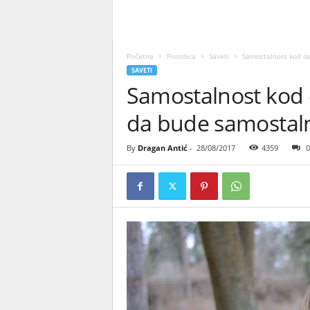
Početna
Porodica
Saveti
Samostalnost kod de
SAVETI
Samostalnost kod 
da bude samostal
By
Dragan Antić
-
28/08/2017
4359
0