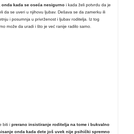
ja onda kada se oseća nesigurno
i kada želi potvrdu da je
i da se uveri u njihovu ljubav. Dešava se da zamerku ili
etnju i posumnja u privrženost i ljubav roditelja. Iz tog
mo može da uradi i što je već ranije radilo samo.
biti i
prerano insistiranje roditelja na tome i bukvalno
nisanje onda kada dete još uvek nije psihički spremno