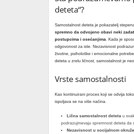
deteta“?
Samostalnost deteta je pokazatelj stepena
spremno da odvojeno obavi neki zadatak
postupcima i osećanjima
. Kada je spos
odgovonost za iste. Nezavisnost podrazu
životne, psihološke i emocionalne potrebe 
deteta u zrelu ličnost, samostalnost je ne
Vrste samostalnosti
Kao kontinuirani proces koji se odvija to
ispoljava se na više načina.
Lična samostalnost deteta
u svak
podrazujmevaju spremnost deteta da se
Nezavisnost u socijalnom okruž