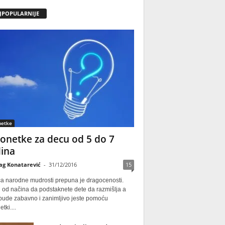
JPOPULARNIJE
netke
onetke za decu od 5 do 7
ina
ag Konatarević
-
31/12/2016
15
ca narodne mudrosti prepuna je dragocenosti.
 od načina da podstaknete dete da razmišlja a
 bude zabavno i zanimljivo jeste pomoću
tki....