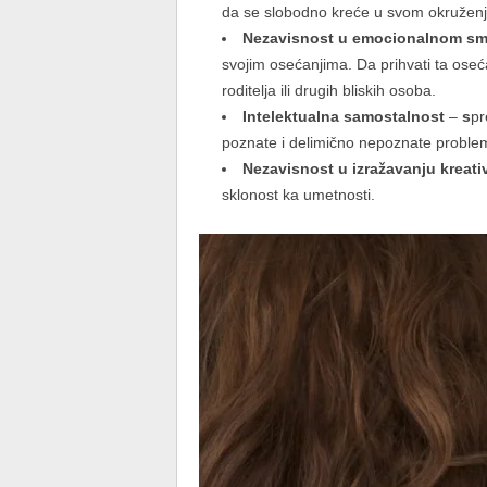
da se slobodno kreće u svom okruženju, 
Nezavisnost u emocionalnom sm
svojim osećanjima. Da prihvati ta oseća
roditelja ili drugih bliskih osoba.
Intelektualna samostalnost
–
s
pr
poznate i delimično nepoznate problema
Nezavisnost u izražavanju kreati
sklonost ka umetnosti.