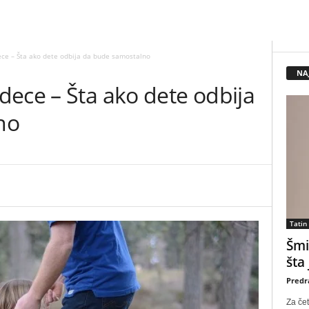
ce – Šta ako dete odbija da bude samostalno
NA
dece – Šta ako dete odbija
no
Tatin
Šmi
šta
Predr
Za čet