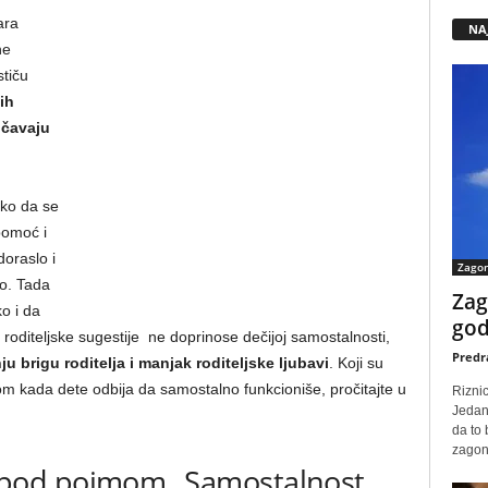
ara
NA
ne
stiču
ih
ičavaju
ako da se
pomoć i
oraslo i
Zago
lo. Tada
Zag
ko i da
god
roditeljske sugestije ne doprinose dečijoj samostalnosti,
Predr
u brigu roditelja i manjak roditeljske ljubavi
. Koji su
ijom kada dete odbija da samostalno funkcioniše, pročitajte u
Rizni
Jedan
da to
zagone
pod pojmom „Samostalnost