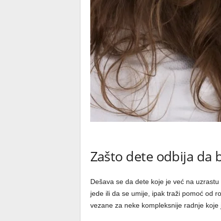
Zašto dete odbija da
Dešava se da dete koje je već na uzrast
jede ili da se umije, ipak traži pomoć od r
vezane za neke kompleksnije radnje koje 