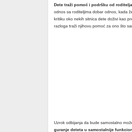
Dete traži pomoć i podršku od roditel
odnos sa roditeljima dobar odnos, kada žel
kritiku oko nekih sitnica dete doživi kao pr
razloga traži njihovu pomoć za ono što sa
Uzrok odbijanja da bude samostalno može 
guranje deteta u samostalnije funkcio