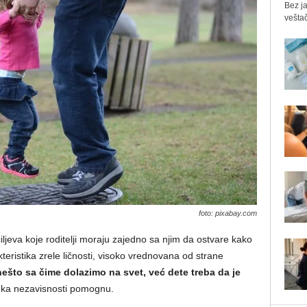
Bez ja
veštač
foto: pixabay.com
iljeva koje roditelji moraju zajedno sa njim da ostvare kako
teristika zrele ličnosti, visoko vrednovana od strane
ešto sa čime dolazimo na svet, već dete treba da je
u ka nezavisnosti pomognu.