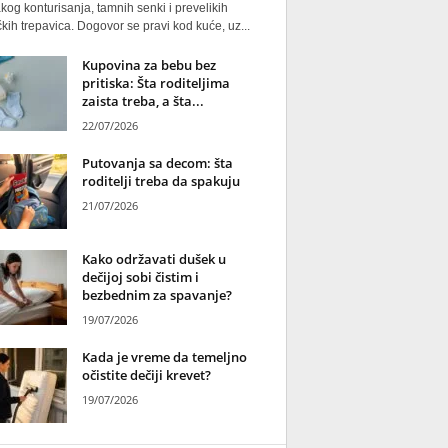
kog konturisanja, tamnih senki i prevelikih
kih trepavica. Dogovor se pravi kod kuće, uz...
Kupovina za bebu bez
pritiska: Šta roditeljima
zaista treba, a šta...
22/07/2026
Putovanja sa decom: šta
roditelji treba da spakuju
21/07/2026
Kako održavati dušek u
dečijoj sobi čistim i
bezbednim za spavanje?
19/07/2026
Kada je vreme da temeljno
očistite dečiji krevet?
19/07/2026