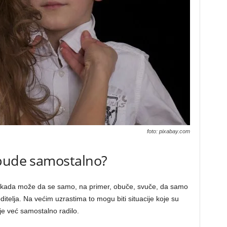
foto: pixabay.com
 bude samostalno?
u kada može da se samo, na primer, obuče, svuče, da samo
oditelja. Na većim uzrastima to mogu biti situacije koje su
je već samostalno radilo.