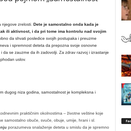
 njegove zrelosti.
Dete je samostalno onda kada je
 ili aktivnost, i da pri tome ima kontrolu nad svojim
obno da shvati posledice svojih postupaka i preuzme
meva i spremnost deteta da prepozna svoje osnovne
i da se zauzme da ih zadovolji. Za zdrav razvoj i izrastanje
ophodan uslov.
kom dugog niza godina, samostalnost je kompleksna i
odnevnim praktičnim okolnostima – životne veštine koje
 samostalno obuče, svuče, obuje, umije, hrani i sl.
Fa
enju
porazumeva snalaženje deteta u smislu da je spremno