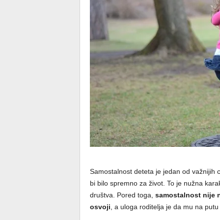
Samostalnost deteta je jedan od važnijih c
bi bilo spremno za život. To je nužna karak
društva. Pored toga,
samostalnost nije n
osvoji
, a uloga roditelja je da mu na put