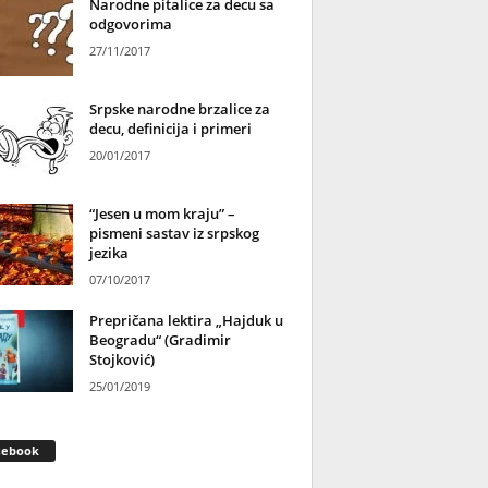
Narodne pitalice za decu sa
odgovorima
27/11/2017
Srpske narodne brzalice za
decu, definicija i primeri
20/01/2017
“Jesen u mom kraju” –
pismeni sastav iz srpskog
jezika
07/10/2017
Prepričana lektira „Hajduk u
Beogradu“ (Gradimir
Stojković)
25/01/2019
cebook