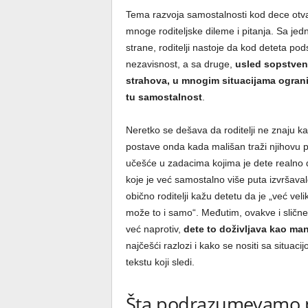
Tema razvoja samostalnosti kod dece otv
mnoge roditeljske dileme i pitanja. Sa jed
strane, roditelji nastoje da kod deteta pod
nezavisnost, a sa druge,
usled sopstven
strahova, u mnogim situacijama ogran
tu samostalnost
.
Neretko se dešava da roditelji ne znaju k
postave onda kada mališan traži njihovu 
učešće u zadacima kojima je dete realno d
koje je već samostalno više puta izvršava
obično roditelji kažu detetu da je „već veli
može to i samo“. Međutim, ovakve i slične 
već naprotiv,
dete to doživljava kao manj
najčešći razlozi i kako se nositi sa situac
tekstu koji sledi.
Šta podrazumevamo 