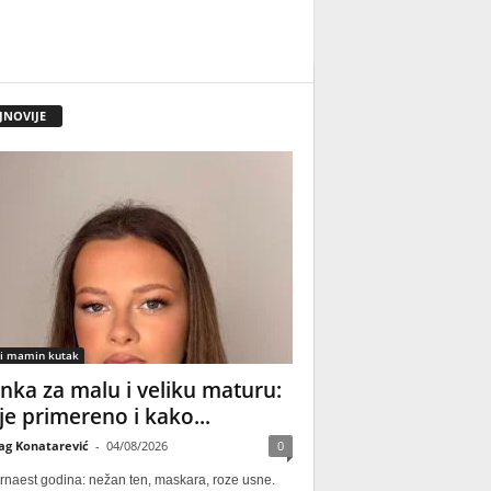
JNOVIJE
 i mamin kutak
nka za malu i veliku maturu:
 je primereno i kako...
ag Konatarević
-
04/08/2026
0
rnaest godina: nežan ten, maskara, roze usne.