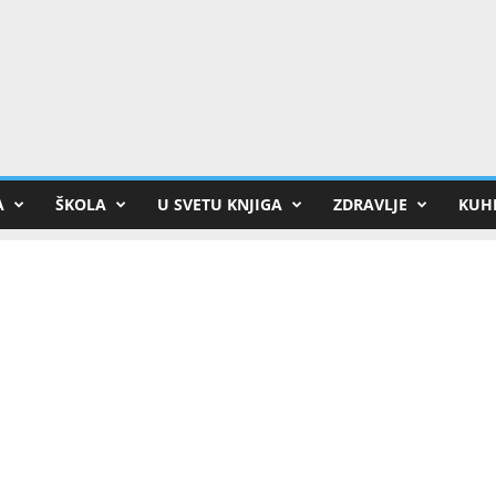
A
ŠKOLA
U SVETU KNJIGA
ZDRAVLJE
KUHI