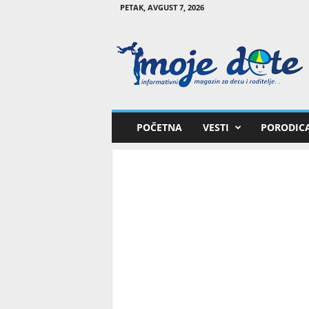
PETAK, AVGUST 7, 2026
M
o
j
e
d
e
t
POČETNA
VESTI
PORODIC
e