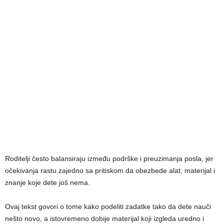
Roditelji često balansiraju između podrške i preuzimanja posla, jer
očekivanja rastu zajedno sa pritiskom da obezbede alat, materijal i
znanje koje dete još nema.
Ovaj tekst govori o tome kako podeliti zadatke tako da dete nauči
nešto novo, a istovremeno dobije materijal koji izgleda uredno i