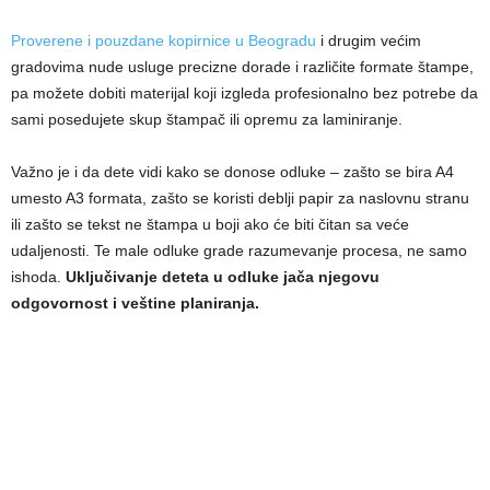
Proverene i pouzdane kopirnice u Beogradu
i drugim većim
gradovima nude usluge precizne dorade i različite formate štampe,
pa možete dobiti materijal koji izgleda profesionalno bez potrebe da
sami posedujete skup štampač ili opremu za laminiranje.
Važno je i da dete vidi kako se donose odluke – zašto se bira A4
umesto A3 formata, zašto se koristi deblji papir za naslovnu stranu
ili zašto se tekst ne štampa u boji ako će biti čitan sa veće
udaljenosti. Te male odluke grade razumevanje procesa, ne samo
ishoda.
Uključivanje deteta u odluke jača njegovu
odgovornost i veštine planiranja.