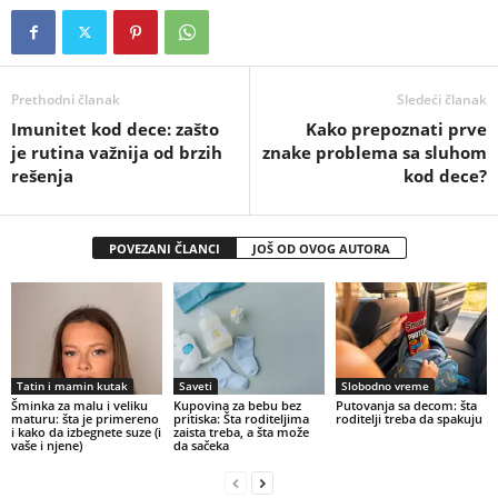
Prethodni članak
Sledeći članak
Imunitet kod dece: zašto
Kako prepoznati prve
je rutina važnija od brzih
znake problema sa sluhom
rešenja
kod dece?
POVEZANI ČLANCI
JOŠ OD OVOG AUTORA
Tatin i mamin kutak
Saveti
Slobodno vreme
Šminka za malu i veliku
Kupovina za bebu bez
Putovanja sa decom: šta
maturu: šta je primereno
pritiska: Šta roditeljima
roditelji treba da spakuju
i kako da izbegnete suze (i
zaista treba, a šta može
vaše i njene)
da sačeka