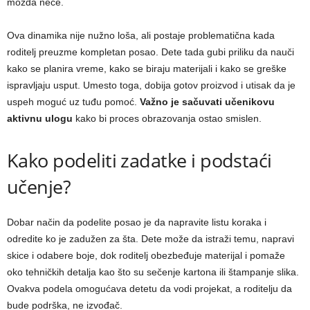
možda neće.
Ova dinamika nije nužno loša, ali postaje problematična kada
roditelj preuzme kompletan posao. Dete tada gubi priliku da nauči
kako se planira vreme, kako se biraju materijali i kako se greške
ispravljaju usput. Umesto toga, dobija gotov proizvod i utisak da je
uspeh moguć uz tuđu pomoć.
Važno je sačuvati učenikovu
aktivnu ulogu
kako bi proces obrazovanja ostao smislen.
Kako podeliti zadatke i podstaći
učenje?
Dobar način da podelite posao je da napravite listu koraka i
odredite ko je zadužen za šta. Dete može da istraži temu, napravi
skice i odabere boje, dok roditelj obezbeđuje materijal i pomaže
oko tehničkih detalja kao što su sečenje kartona ili štampanje slika.
Ovakva podela omogućava detetu da vodi projekat, a roditelju da
bude podrška, ne izvođač.