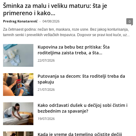
Šminka za malu i veliku maturu: šta je
primereno i kako...
Predrag Konatarević
-
04/08/2026
0
Za četrnaest godina: nežan ten, maskara, roze usne. Bez jakog konturisanja,
tamnih senki i prevelikih veštačkih trepavica. Dogovor se pravi kod kuće, uz...
Kupovina za bebu bez pritiska: Šta
roditeljima zaista treba, a šta...
22/07/2026
Putovanja sa decom: šta roditelji treba da
spakuju
21/07/2026
Kako održavati dušek u dečijoj sobi čistim i
bezbednim za spavanje?
19/07/2026
Kada je vreme da temeljno očistite dečiji