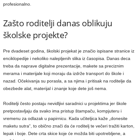
profesionalno.
Zašto roditelji danas oblikuju
školske projekte?
Pre dvadeset godina, školski projekat je značio ispisane stranice iz
enciklopedije i nekoliko nalepljenih slika iz časopisa. Danas deca
treba da naprave digitalne prezentacije, makete sa preciznim
merama i materijale koji moraju da izdrže transport do škole i
nazad. Očekivanja su porasla, a sa njima i pritisak na roditelje da
obezbede alat, materijal i znanje koje dete još nema.
Roditelji često postaju nevidljivi saradnici u projektima jer škole
pretpostavljaju da svako ima pristup štampaču, kompjuteru i
vremenu za odlazak u papirnicu. Kada učiteljica kaže „donesite
maketu sutra“, to obično znači da će roditelj te večeri tražiti karton,
lepak i boje. Dete crta skice koje će možda biti upotrebljene, a