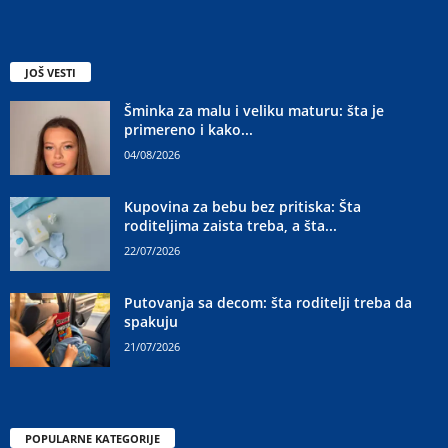
JOŠ VESTI
Šminka za malu i veliku maturu: šta je
primereno i kako...
04/08/2026
Kupovina za bebu bez pritiska: Šta
roditeljima zaista treba, a šta...
22/07/2026
Putovanja sa decom: šta roditelji treba da
spakuju
21/07/2026
POPULARNE KATEGORIJE