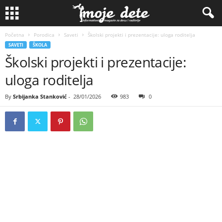
Početna
Porodica
Saveti
Školski projekti i prezentacije: uloga roditelja
SAVETI
ŠKOLA
Školski projekti i prezentacije:
uloga roditelja
By
Srbijanka Stanković
-
28/01/2026
983
0