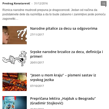
Predrag Konatarević
-
31/12/2016
15
Riznica narodne mudrosti prepuna je dragocenosti. Jedan od načina da
podstaknete dete da razmišlja a da to bude zabavno i zanimljivo jeste pomoću
zagonetki....
Narodne pitalice za decu sa odgovorima
27/11/2017
Srpske narodne brzalice za decu, definicija i
primeri
20/01/2017
“Jesen u mom kraju” – pismeni sastav iz
srpskog jezika
07/10/2017
Prepričana lektira „Hajduk u Beogradu“
(Gradimir Stojković)