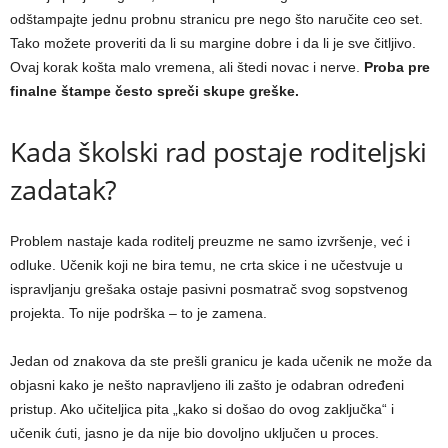
odštampajte jednu probnu stranicu pre nego što naručite ceo set.
Tako možete proveriti da li su margine dobre i da li je sve čitljivo.
Ovaj korak košta malo vremena, ali štedi novac i nerve.
Proba pre
finalne štampe često spreči skupe greške.
Kada školski rad postaje roditeljski
zadatak?
Problem nastaje kada roditelj preuzme ne samo izvršenje, već i
odluke. Učenik koji ne bira temu, ne crta skice i ne učestvuje u
ispravljanju grešaka ostaje pasivni posmatrač svog sopstvenog
projekta. To nije podrška – to je zamena.
Jedan od znakova da ste prešli granicu je kada učenik ne može da
objasni kako je nešto napravljeno ili zašto je odabran određeni
pristup. Ako učiteljica pita „kako si došao do ovog zaključka“ i
učenik ćuti, jasno je da nije bio dovoljno uključen u proces.