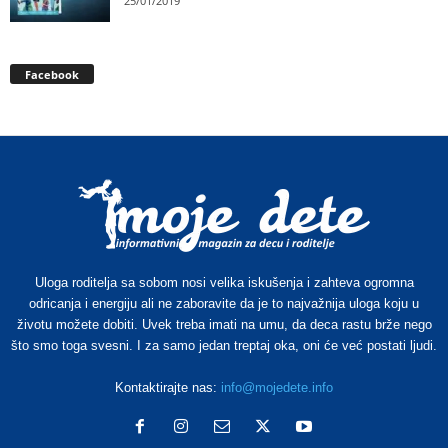
25/01/2019
Facebook
Uloga roditelja sa sobom nosi velika iskušenja i zahteva ogromna
odricanja i energiju ali ne zaboravite da je to najvažnija uloga koju u
životu možete dobiti. Uvek treba imati na umu, da deca rastu brže nego
što smo toga svesni. I za samo jedan treptaj oka, oni će već postati ljudi.
Kontaktirajte nas:
info@mojedete.info