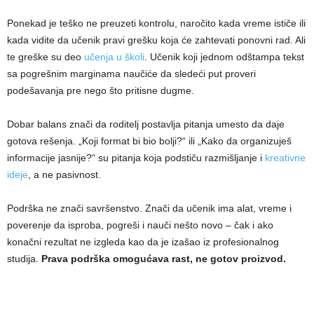
Ponekad je teško ne preuzeti kontrolu, naročito kada vreme ističe ili
kada vidite da učenik pravi grešku koja će zahtevati ponovni rad. Ali
te greške su deo
učenja u školi
. Učenik koji jednom odštampa tekst
sa pogrešnim marginama naučiće da sledeći put proveri
podešavanja pre nego što pritisne dugme.
Dobar balans znači da roditelj postavlja pitanja umesto da daje
gotova rešenja. „Koji format bi bio bolji?“ ili „Kako da organizuješ
informacije jasnije?“ su pitanja koja podstiču razmišljanje i
kreativne
ideje
, a ne pasivnost.
Podrška ne znači savršenstvo. Znači da učenik ima alat, vreme i
poverenje da isproba, pogreši i nauči nešto novo – čak i ako
konačni rezultat ne izgleda kao da je izašao iz profesionalnog
studija.
Prava podrška omogućava rast, ne gotov proizvod.