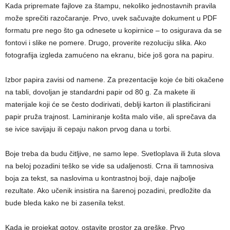
Kada pripremate fajlove za štampu, nekoliko jednostavnih pravila
može sprečiti razočaranje. Prvo, uvek sačuvajte dokument u PDF
formatu pre nego što ga odnesete u kopirnice – to osigurava da se
fontovi i slike ne pomere. Drugo, proverite rezoluciju slika. Ako
fotografija izgleda zamućeno na ekranu, biće još gora na papiru.
Izbor papira zavisi od namene. Za prezentacije koje će biti okačene
na tabli, dovoljan je standardni papir od 80 g. Za makete ili
materijale koji će se često dodirivati, deblji karton ili plastificirani
papir pruža trajnost. Laminiranje košta malo više, ali sprečava da
se ivice savijaju ili cepaju nakon prvog dana u torbi.
Boje treba da budu čitljive, ne samo lepe. Svetloplava ili žuta slova
na beloj pozadini teško se vide sa udaljenosti. Crna ili tamnosiva
boja za tekst, sa naslovima u kontrastnoj boji, daje najbolje
rezultate. Ako učenik insistira na šarenoj pozadini, predložite da
bude bleda kako ne bi zasenila tekst.
Kada je projekat gotov, ostavite prostor za greške. Prvo