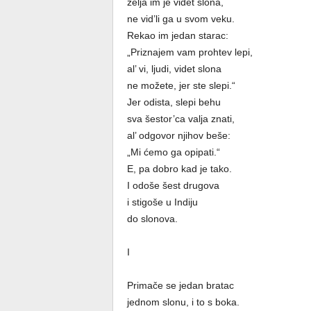
želja im je videt slona,
ne vid’li ga u svom veku.
Rekao im jedan starac:
„Priznajem vam prohtev lepi,
al’ vi, ljudi, videt slona
ne možete, jer ste slepi.“
Jer odista, slepi behu
sva šestor’ca valja znati,
al’ odgovor njihov beše:
„Mi ćemo ga opipati.“
E, pa dobro kad je tako.
I odoše šest drugova
i stigoše u Indiju
do slonova.
I
Primače se jedan bratac
jednom slonu, i to s boka.