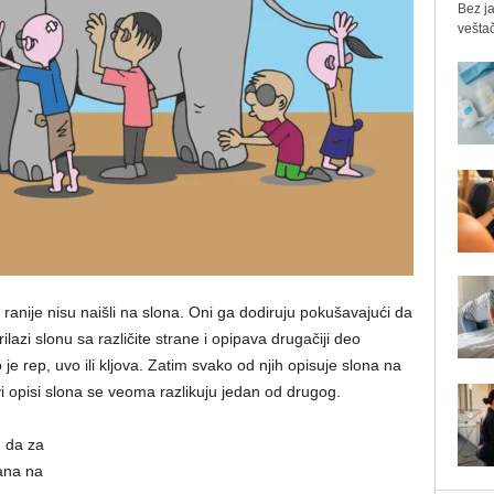
Bez ja
veštač
a ranije nisu naišli na slona. Oni ga dodiruju pokušavajući da
lazi slonu sa različite strane i opipava drugačiji deo
je rep, uvo ili klјova. Zatim svako od njih opisuje slona na
i opisi slona se veoma razlikuju jedan od drugog.
u da za
ana na