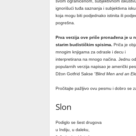
svom ograničenom, subjektivnom iskustvu
ignorišući tuđa saznanja i subjektivna isku
koja mogu biti podjednako istinita ili podj
pogrešna.
Prva verzija ove priče pronađena je u 
starim budističkim spisima.
Priča je obj
mnogim knjigama za odrasle i decu i
interpretirana na mnogo načina. Jednu o
popularnih verzija napisao je američki pes
Džon Gotfrid Sakse
“Blind Men and an El
Pročitajte pažljivo ovu pesmu i dobro se 
Slon
Podiglo se šest drugova
u Indiju, u daleku,