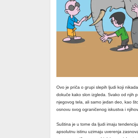
Ovo je priča o grupi slepih lјudi koji nikad
dokuče kako slon izgleda. Svako od njih pri
njegovog tela, ali samo jedan deo, kao što 
osnovu svog ograničenog iskustva i njihov
Suština je u tome da lјudi imaju tendencij
apsolutnu istinu uzimaju uverenja zasnov