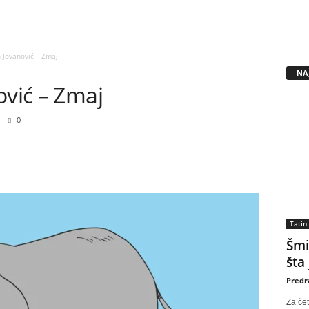
n Jovanović – Zmaj
NA
ović – Zmaj
0
Tatin
Šmi
šta
Predr
Za čet