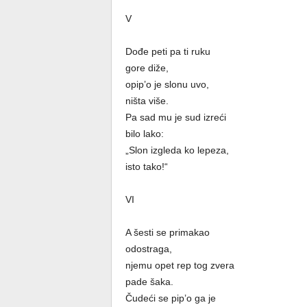
V
Dođe peti pa ti ruku
gore diže,
opip’o je slonu uvo,
ništa više.
Pa sad mu je sud izreći
bilo lako:
„Slon izgleda ko lepeza,
isto tako!“
VI
A šesti se primakao
odostraga,
njemu opet rep tog zvera
pade šaka.
Čudeći se pip’o ga je