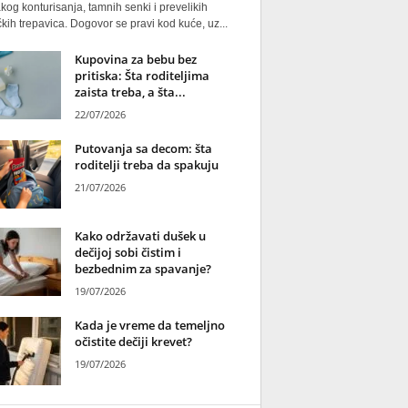
kog konturisanja, tamnih senki i prevelikih
kih trepavica. Dogovor se pravi kod kuće, uz...
Kupovina za bebu bez
pritiska: Šta roditeljima
zaista treba, a šta...
22/07/2026
Putovanja sa decom: šta
roditelji treba da spakuju
21/07/2026
Kako održavati dušek u
dečijoj sobi čistim i
bezbednim za spavanje?
19/07/2026
Kada je vreme da temeljno
očistite dečiji krevet?
19/07/2026