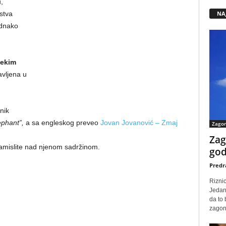
,
NA
stva
ednako
nekim
avlјena u
d
nik
ephant”,
a sa engleskog preveo
Jovan Jovanović – Zmaj
Zago
Zag
zamislite nad njenom sadržinom.
god
Predr
Rizni
Jedan
da to
zagone