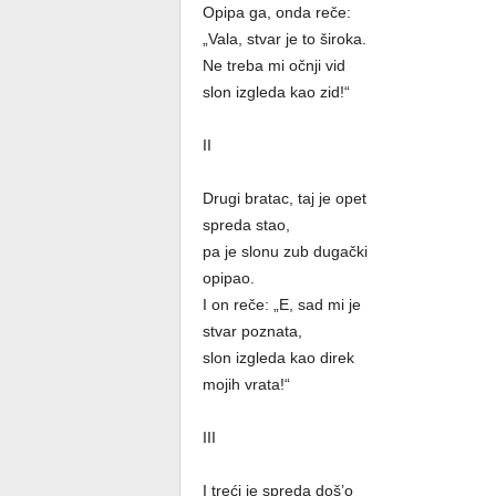
Opipa ga, onda reče:
„Vala, stvar je to široka.
Ne treba mi očnji vid
slon izgleda kao zid!“
II
Drugi bratac, taj je opet
spreda stao,
pa je slonu zub dugački
opipao.
I on reče: „E, sad mi je
stvar poznata,
slon izgleda kao direk
mojih vrata!“
III
I treći je spreda doš’o