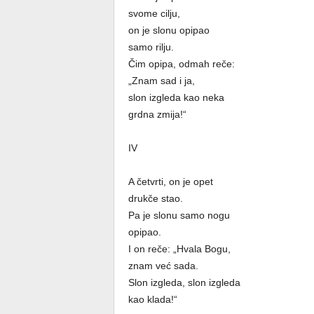
svome cilju,
on je slonu opipao
samo rilju.
Čim opipa, odmah reče:
„Znam sad i ja,
slon izgleda kao neka
grdna zmija!“
IV
A četvrti, on je opet
drukče stao.
Pa je slonu samo nogu
opipao.
I on reče: „Hvala Bogu,
znam već sada.
Slon izgleda, slon izgleda
kao klada!“