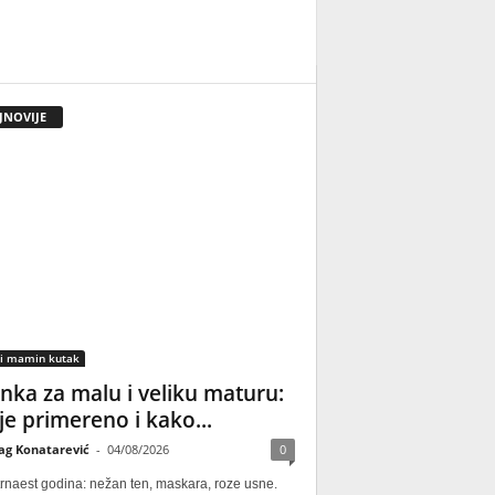
JNOVIJE
 i mamin kutak
nka za malu i veliku maturu:
 je primereno i kako...
ag Konatarević
-
04/08/2026
0
rnaest godina: nežan ten, maskara, roze usne.