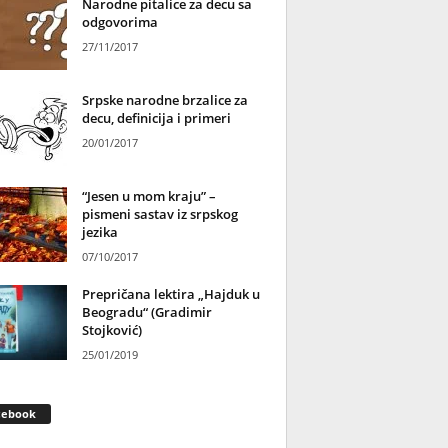
Narodne pitalice za decu sa
odgovorima
27/11/2017
Srpske narodne brzalice za
decu, definicija i primeri
20/01/2017
“Jesen u mom kraju” –
pismeni sastav iz srpskog
jezika
07/10/2017
Prepričana lektira „Hajduk u
Beogradu“ (Gradimir
Stojković)
25/01/2019
cebook