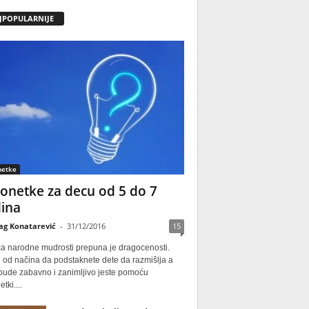
JPOPULARNIJE
netke
onetke za decu od 5 do 7
ina
ag Konatarević
-
31/12/2016
15
ca narodne mudrosti prepuna je dragocenosti.
 od načina da podstaknete dete da razmišlja a
 bude zabavno i zanimljivo jeste pomoću
tki....