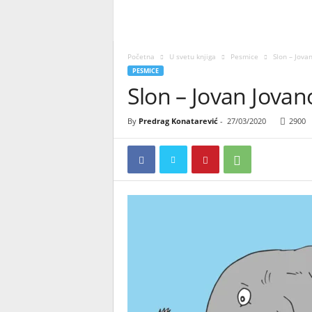
Početna
U svetu knjiga
Pesmice
Slon – Jova
PESMICE
Slon – Jovan Jovan
By
Predrag Konatarević
-
27/03/2020
2900