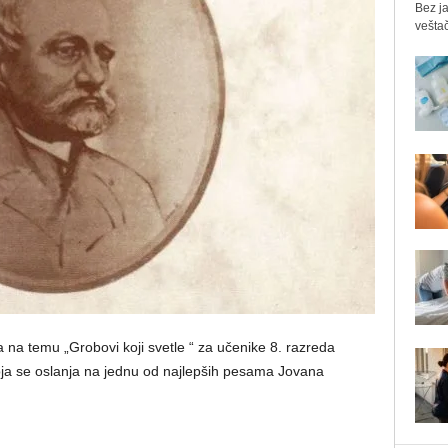
Bez ja
veštač
 na temu „Grobovi koji svetle “ za učenike 8. razreda
oja se oslanja na jednu od najlepših pesama Jovana