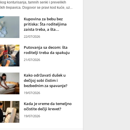
kog konturisanja, tamnih senki i prevelikih
kih trepavica. Dogovor se pravi kod kuće, uz...
Kupovina za bebu bez
pritiska: Šta roditeljima
zaista treba, a šta...
22/07/2026
Putovanja sa decom: šta
roditelji treba da spakuju
21/07/2026
Kako održavati dušek u
dečijoj sobi čistim i
bezbednim za spavanje?
19/07/2026
Kada je vreme da temeljno
očistite dečiji krevet?
19/07/2026