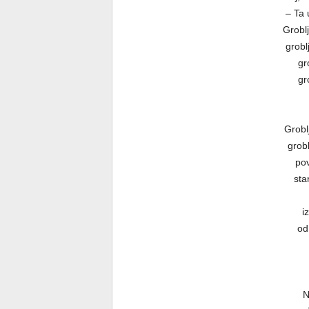
– Ta 
Groblj
grobl
gr
gr
Grobl
grobl
pov
sta
i
od
N