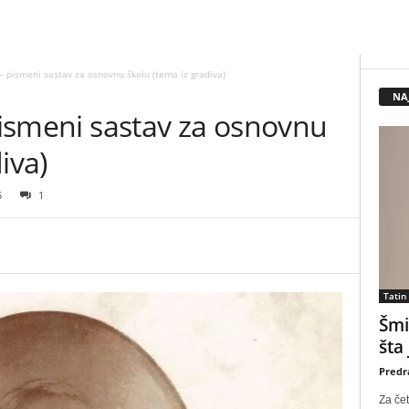
 – pismeni sastav za osnovnu školu (tema iz gradiva)
NA
 pismeni sastav za osnovnu
iva)
5
1
Tatin
Šmi
šta
Predr
Za čet