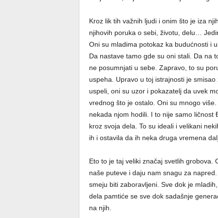
Kroz lik tih važnih ljudi i onim što je iza 
njihovih poruka o sebi, životu, delu… Jedi
Oni su mladima potokaz ka budućnosti i u
Da nastave tamo gde su oni stali. Da na t
ne posumnjati u sebe. Zapravo, to su poruk
uspeha. Upravo u toj istrajnosti je smisao 
uspeli, oni su uzor i pokazatelj da uvek 
vrednog što je ostalo. Oni su mnogo više. 
nekada njom hodili. I to nije samo ličnost 
kroz svoja dela. To su ideali i velikani n
ih i ostavila da ih neka druga vremena dal
Eto to je taj veliki značaj svetlih grobova.
naše puteve i daju nam snagu za napred. N
smeju biti zaboravljeni. Sve dok je mladih,
dela pamtiće se sve dok sadašnje gener
na njih.