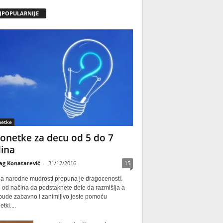
JPOPULARNIJE
netke
onetke za decu od 5 do 7
ina
ag Konatarević
-
31/12/2016
15
ca narodne mudrosti prepuna je dragocenosti.
 od načina da podstaknete dete da razmišlja a
 bude zabavno i zanimljivo jeste pomoću
tki....