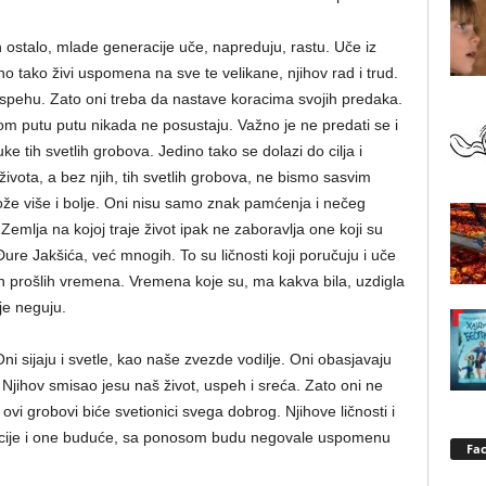
njih ostalo, mlade generacije uče, napreduju, rastu. Uče iz
no tako živi uspomena na sve te velikane, njihov rad i trud.
spehu. Zato oni treba da nastave koracima svojih predaka.
om putu putu nikada ne posustaju. Važno je ne predati se i
e tih svetlih grobova. Jedino tako se dolazi do cilja i
života, a bez njih, tih svetlih grobova, ne bismo sasvim
može više i bolje. Oni nisu samo znak pamćenja i nečeg
Zemlja na kojoj traje život ipak ne zaboravlja one koji su
Ðure Jakšića, već mnogih. To su ličnosti koji poručuju i uče
ekih prošlih vremena. Vremena koje su, ma kakva bila, uzdigla
je neguju.
 Oni sijaju i svetle, kao naše zvezde vodilje. Oni obasjavaju
jihov smisao jesu naš život, uspeh i sreća. Zato oni ne
 ovi grobovi biće svetionici svega dobrog. Njihove ličnosti i
acije i one buduće, sa ponosom budu negovale uspomenu
Fa