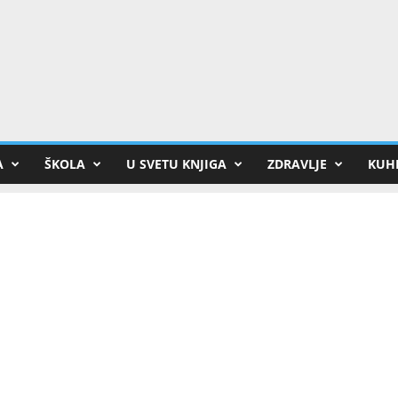
A
ŠKOLA
U SVETU KNJIGA
ZDRAVLJE
KUHI