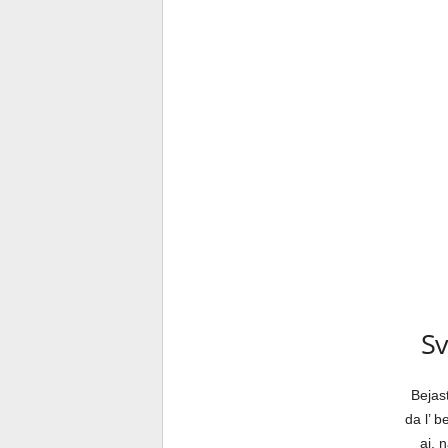
Sv
Bejas
da l’ b
aj, 