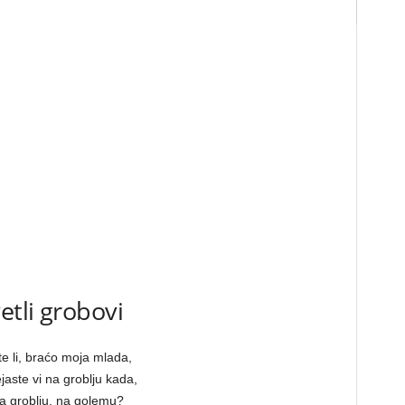
etli grobovi
te li, braćo moja mlada,
ejaste vi na groblju kada,
na groblju, na golemu?