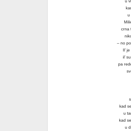
u v
ka
u
Mili
crna 
nik
– no po
Il’ j
il’ 
pa red
sv
s
kad se
u ta
kad se
u d