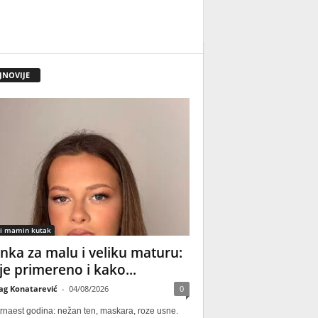
JNOVIJE
 i mamin kutak
nka za malu i veliku maturu:
 je primereno i kako...
ag Konatarević
-
04/08/2026
0
rnaest godina: nežan ten, maskara, roze usne.