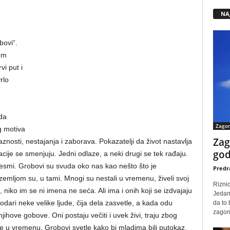
NA
bovi“.
om
vi put i
rlo
da
Zago
 motiva
Zag
znosti, nestajanja i zaborava. Pokazatelji da život nastavlja
god
acije se smenjuju. Jedni odlaze, a neki drugi se tek rađaju.
smi. Grobovi su svuda oko nas kao nešto što je
Predr
zemljom su, u tami. Mnogi su nestali u vremenu, živeli svoj
Rizni
i, niko im se ni imena ne seća. Ali ima i onih koji se izdvajaju
Jedan
odari neke velike ljude, čija dela zasvetle, a kada odu
da to
zagone
ihove gobove. Oni postaju večiti i uvek živi, traju zbog
be u vremenu. Grobovi svetle kako bi mladima bili putokaz.