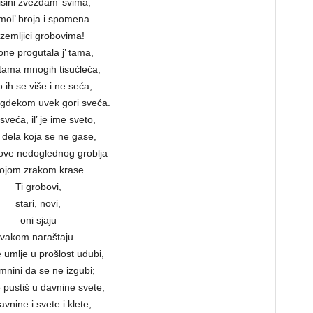
isini zvezdam’ svima,
mol’ broja i spomena
 zemljici grobovima!
one progutala j’ tama,
tama mnogih tisućleća,
o ih se više i ne seća,
gdekom uvek gori sveća.
e sveća, il’ je ime sveto,
su dela koja se ne gase,
ove nedoglednog groblja
ojom zrakom krase.
Ti grobovi,
stari, novi,
oni sjaju
vakom naraštaju –
 umlje u prošlost udubi,
mnini da se ne izgubi;
 pustiš u davnine svete,
avnine i svete i klete,