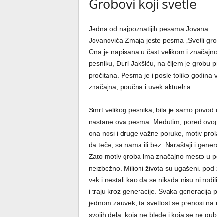
Grobovi koji svetle
Jedna od najpoznatijih pesama Jovana
Jovanovića Zmaja jeste pesma „Svetli gro
Ona je napisana u čast velikom i značajn
pesniku, Đuri Jakšiću, na čijem je grobu pr
pročitana. Pesma je i posle toliko godina v
značajna, poučna i uvek aktuelna.
Smrt velikog pesnika, bila je samo povod 
nastane ova pesma. Međutim, pored ovog
ona nosi i druge važne poruke, motiv prola
da teče, sa nama ili bez. Naraštaji i gener
Zato motiv groba ima značajno mesto u pe
neizbežno. Milioni života su ugašeni, pod 
vek i nestali kao da se nikada nisu ni rodil
i traju kroz generacije. Svaka generacija p
jednom zauvek, ta svetlost se prenosi na nj
svojih dela, koja ne blede i koja se ne gu