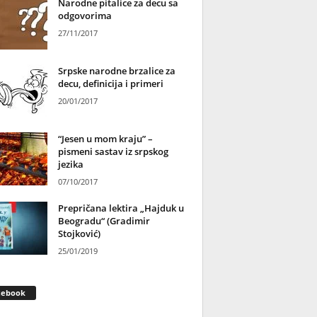
Narodne pitalice za decu sa
odgovorima
27/11/2017
Srpske narodne brzalice za
decu, definicija i primeri
20/01/2017
“Jesen u mom kraju” –
pismeni sastav iz srpskog
jezika
07/10/2017
Prepričana lektira „Hajduk u
Beogradu“ (Gradimir
Stojković)
25/01/2019
cebook