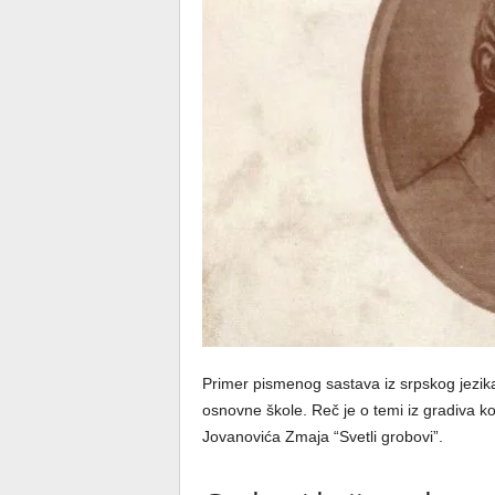
Primer pismenog sastava iz srpskog jezika
osnovne škole. Reč je o temi iz gradiva k
Jovanovića Zmaja “Svetli grobovi”.