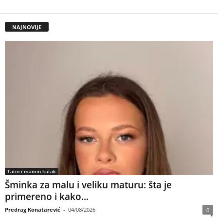
NAJNOVIJE
Tatin i mamin kutak
Šminka za malu i veliku maturu: šta je
primereno i kako...
Predrag Konatarević
-
04/08/2026
0