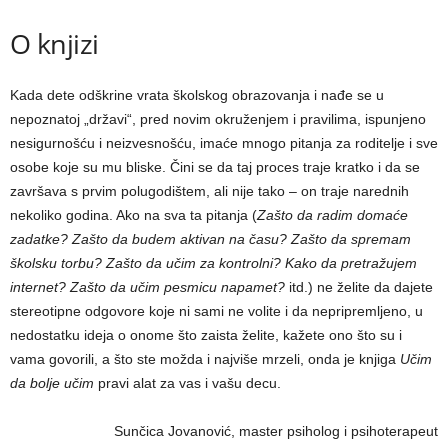
O knjizi
Kada dete odškrine vrata školskog obrazovanja i nađe se u
nepoznatoj „državi“, pred novim okruženjem i pravilima, ispunjeno
nesigurnošću i neizvesnošću, imaće mnogo pitanja za roditelje i sve
osobe koje su mu bliske. Čini se da taj proces traje kratko i da se
završava s prvim polugodištem, ali nije tako – on traje narednih
nekoliko godina. Ako na sva ta pitanja (
Zašto da radim domaće
zadatke? Zašto da budem aktivan na času? Zašto da spremam
školsku torbu? Zašto da učim za kontrolni? Kako da pretražujem
internet? Zašto da učim pesmicu napamet?
itd.) ne želite da dajete
stereotipne odgovore koje ni sami ne volite i da nepripremljeno, u
nedostatku ideja o onome što zaista želite, kažete ono što su i
vama govorili, a što ste možda i najviše mrzeli, onda je knjiga
Učim
da bolje učim
pravi alat za vas i vašu decu.
Sunčica Jovanović, master psiholog i psihoterapeut