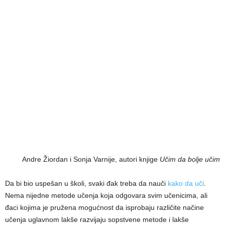
Andre Žiordan i Sonja Varnije, autori knjige
Učim da bolje učim
Da bi bio uspešan u školi, svaki đak treba da nauči
kako da uči
.
Nema nijedne metode učenja koja odgovara svim učenicima, ali
đaci kojima je pružena mogućnost da isprobaju različite načine
učenja uglavnom lakše razvijaju sopstvene metode i lakše