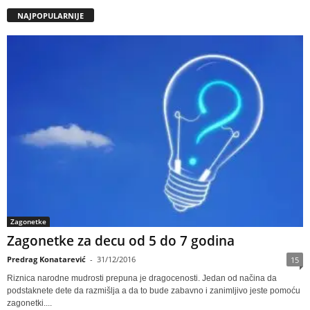
NAJPOPULARNIJE
Zagonetke
Zagonetke za decu od 5 do 7 godina
Predrag Konatarević
-
31/12/2016
15
Riznica narodne mudrosti prepuna je dragocenosti. Jedan od načina da
podstaknete dete da razmišlja a da to bude zabavno i zanimljivo jeste pomoću
zagonetki....