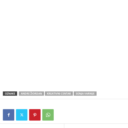
OZNAKE
ANDRE ŽIORDAN
KREATIVNI CENTAR
SONJA VARNIJE