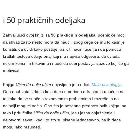
i 50 praktičnih odeljaka
Zahvaljujući ovoj knjizi sa
50 praktičnih odeljaka
, učenik će moći
da shvati zašto nešto mora da nauči i zbog čega će mu to kasnije
koristiti, da uvidi kako postoje različiti načini učenja i da pomoću
kratkih testova otkrije onaj koji mu najviše odgovara, da ovlada
nekim korisnim trikovima i nauči da sebi postavlja izazove koji će ga
motivisati.
Knjiga
Učim da bolje učim
objavljena je u ediciji
Mala psihologija
.
Ona obuhvata izdanja koja decu u periodu odrastanja upućuju na
to kako da se suoče s raznovrsnim problemima i razreše ih na
najbolji mogući način. Ono što je posebna prednost ovih knjiga, pa
tako i priručnika
Učim da bolje učim
, jesu jasna objašnjenja i
delotvorni saveti, kao i to što su pisane jednostavno, pa ih deca
mogu lako razumeti.