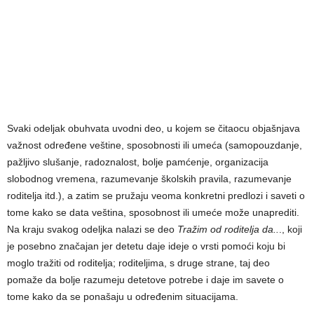
Svaki odeljak obuhvata uvodni deo, u kojem se čitaocu objašnjava
važnost određene veštine, sposobnosti ili umeća (samopouzdanje,
pažljivo slušanje, radoznalost, bolje pamćenje, organizacija
slobodnog vremena, razumevanje školskih pravila, razumevanje
roditelja itd.), a zatim se pružaju veoma konkretni predlozi i saveti o
tome kako se data veština, sposobnost ili umeće može unaprediti.
Na kraju svakog odeljka nalazi se deo
Tražim od roditelja da..
., koji
je posebno značajan jer detetu daje ideje o vrsti pomoći koju bi
moglo tražiti od roditelja; roditeljima, s druge strane, taj deo
pomaže da bolje razumeju detetove potrebe i daje im savete o
tome kako da se ponašaju u određenim situacijama.