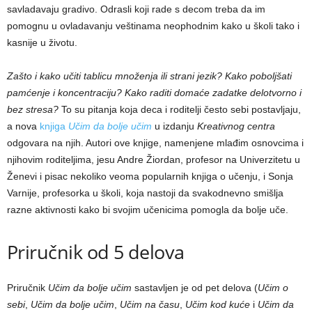
savladavaju gradivo. Odrasli koji rade s decom treba da im
pomognu u ovladavanju veštinama neophodnim kako u školi tako i
kasnije u životu.
Zašto i kako učiti tablicu množenja ili strani jezik? Kako poboljšati
pamćenje i koncentraciju? Kako raditi domaće zadatke delotvorno i
bez stresa?
To su pitanja koja deca i roditelji često sebi postavljaju,
a nova
knjiga
Učim da bolje učim
u izdanju
Kreativnog centra
odgovara na njih. Autori ove knjige, namenjene mlađim osnovcima i
njihovim roditeljima, jesu Andre Žiordan, profesor na Univerzitetu u
Ženevi i pisac nekoliko veoma popularnih knjiga o učenju, i Sonja
Varnije, profesorka u školi, koja nastoji da svakodnevno smišlja
razne aktivnosti kako bi svojim učenicima pomogla da bolje uče.
Priručnik od 5 delova
Priručnik
Učim da bolje učim
sastavljen je od pet delova (
Učim o
sebi
,
Učim da bolje učim
,
Učim na času
,
Učim kod kuće
i
Učim da