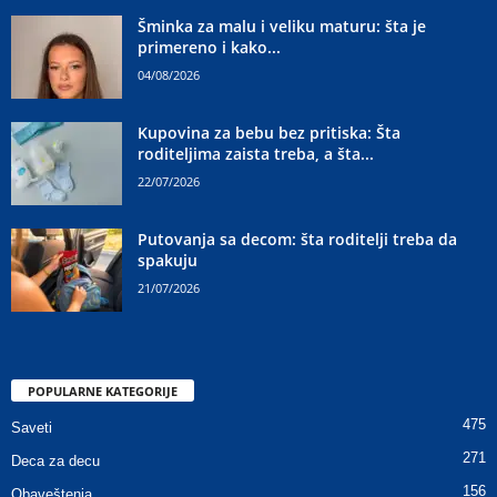
Šminka za malu i veliku maturu: šta je
primereno i kako...
04/08/2026
Kupovina za bebu bez pritiska: Šta
roditeljima zaista treba, a šta...
22/07/2026
Putovanja sa decom: šta roditelji treba da
spakuju
21/07/2026
POPULARNE KATEGORIJE
475
Saveti
271
Deca za decu
156
Obaveštenja