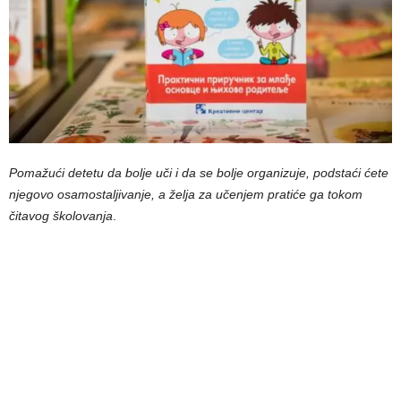
Pomažući detetu da bolje uči i da se bolje organizuje, podstaći ćete
njegovo osamostaljivanje, a želja za učenjem pratiće ga tokom
čitavog školovanja
.