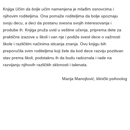
Knjiga
Učim da bolje učim
namenjena je mlađim osnovcima i
njihovim roditeljima. Ona pomaže roditeljima da bolje upoznaju
svoju decu, a deci da postanu svesna svojih interesovanja i
prodube ih. Knjiga pruža uvid u veštine učenja, priprema dete za
praktične izazove u školi i van nje i podiže svest dece o važnosti
škole i različitim načinima sticanja znanja. Ovu knjigu bih
preporučila svim roditeljima koji žele da kod dece razviju pozitivan
stav prema školi, podstaknu ih da budu radoznala i rade na
razvijanju njihovih različitih sklonosti i talenata.
Marija Manojlović, klinički psihoolog