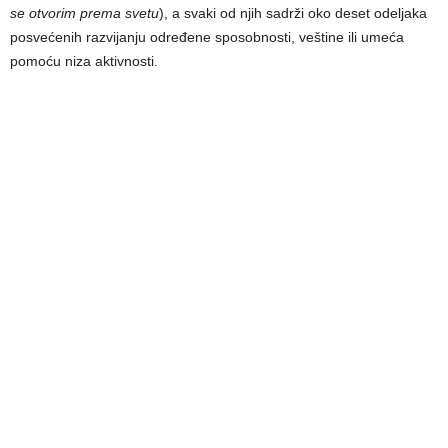
se otvorim prema svetu
), a svaki od njih sadrži oko deset odeljaka
posvećenih razvijanju određene sposobnosti, veštine ili umeća
pomoću niza aktivnosti.