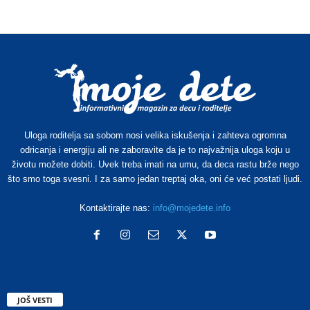
Uloga roditelja sa sobom nosi velika iskušenja i zahteva ogromna
odricanja i energiju ali ne zaboravite da je to najvažnija uloga koju u
životu možete dobiti. Uvek treba imati na umu, da deca rastu brže nego
što smo toga svesni. I za samo jedan treptaj oka, oni će već postati ljudi.
Kontaktirajte nas:
info@mojedete.info
JOŠ VESTI