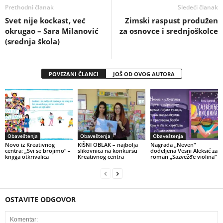
Prethodni članak
Sledeći članak
Svet nije kockast, već
Zimski raspust produžen
okrugao – Sara Milanović
za osnovce i srednjoškolce
(srednja škola)
POVEZANI ČLANCI
JOŠ OD OVOG AUTORA
Obaveštenja
Obaveštenja
Obaveštenja
Novo iz Kreativnog
KIŠNI OBLAK – najbolja
Nagrada „Neven“
centra: „Svi se brojimo“ –
slikovnica na konkursu
dodeljena Vesni Aleksić za
knjiga otkrivalica
Kreativnog centra
roman „Sazvežđe violina“
OSTAVITE ODGOVOR