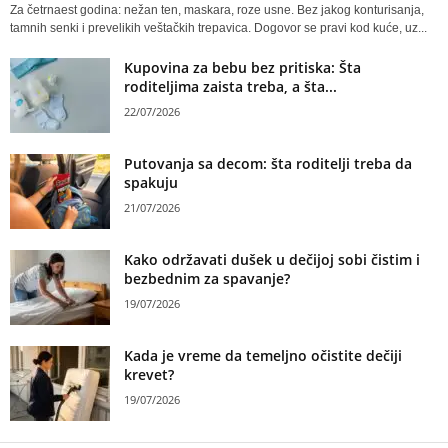
Za četrnaest godina: nežan ten, maskara, roze usne. Bez jakog konturisanja,
tamnih senki i prevelikih veštačkih trepavica. Dogovor se pravi kod kuće, uz...
Kupovina za bebu bez pritiska: Šta
roditeljima zaista treba, a šta...
22/07/2026
Putovanja sa decom: šta roditelji treba da
spakuju
21/07/2026
Kako održavati dušek u dečijoj sobi čistim i
bezbednim za spavanje?
19/07/2026
Kada je vreme da temeljno očistite dečiji
krevet?
19/07/2026