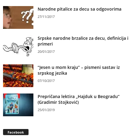
Narodne pitalice za decu sa odgovorima
27/11/2017
Srpske narodne brzalice za decu, definicija i
primeri
20/01/2017
“Jesen u mom kraju” – pismeni sastav iz
srpskog jezika
07/10/2017
Prepričana lektira „Hajduk u Beogradu“
(Gradimir Stojković)
25/01/2019
Facebook