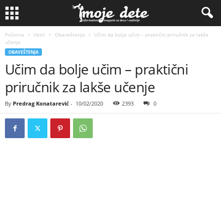
Početna
Vesti
Obaveštenja
Učim da bolje učim – praktični priručnik za lakše
učenje
OBAVEŠTENJA
Učim da bolje učim – praktični
priručnik za lakše učenje
By
Predrag Konatarević
-
10/02/2020
2393
0