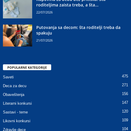
roditeljima zaista treba, a šta...
22/07/2026
Putovanja sa decom: šta roditelji treba da
spakuju
21/07/2026
POPULARNE KATEGORIJE
475
Saveti
271
Deca za decu
156
Obaveštenja
147
Literarni konkursi
120
Sastavi - teme
109
Likovni konkursi
104
Zdravlje dece