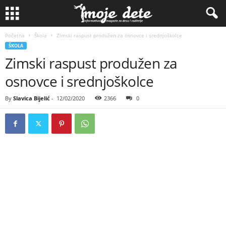
Početna
Škola
Zimski raspust produžen za osnovce i srednjoškolce
ŠKOLA
Zimski raspust produžen za
osnovce i srednjoškolce
By
Slavica Bijelić
-
12/02/2020
2366
0