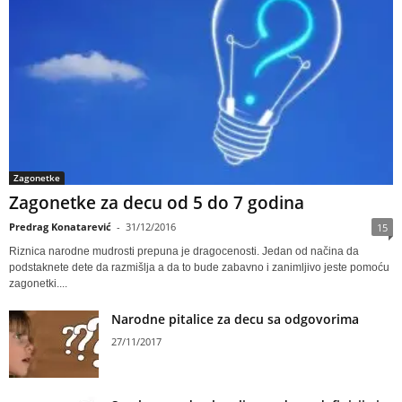
Zagonetke
Zagonetke za decu od 5 do 7 godina
Predrag Konatarević
-
31/12/2016
15
Riznica narodne mudrosti prepuna je dragocenosti. Jedan od načina da
podstaknete dete da razmišlja a da to bude zabavno i zanimljivo jeste pomoću
zagonetki....
Narodne pitalice za decu sa odgovorima
27/11/2017