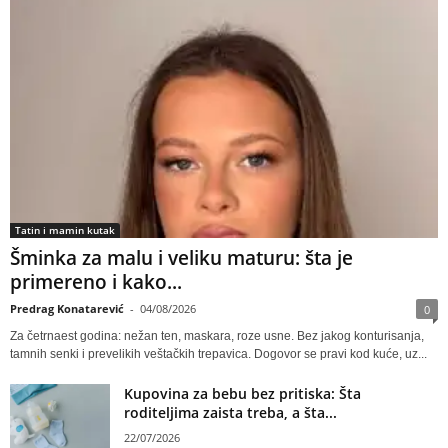
Tatin i mamin kutak
Šminka za malu i veliku maturu: šta je
primereno i kako...
Predrag Konatarević
-
04/08/2026
0
Za četrnaest godina: nežan ten, maskara, roze usne. Bez jakog konturisanja,
tamnih senki i prevelikih veštačkih trepavica. Dogovor se pravi kod kuće, uz...
Kupovina za bebu bez pritiska: Šta
roditeljima zaista treba, a šta...
22/07/2026