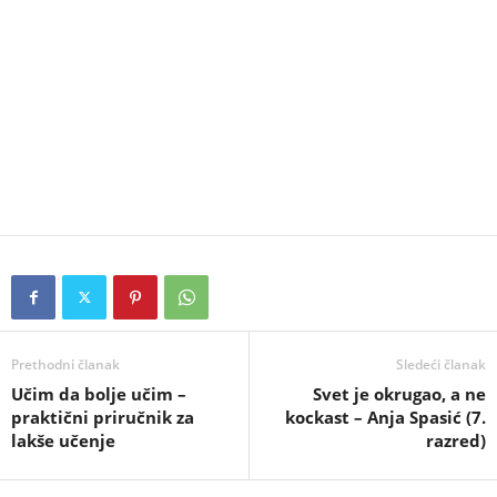
Prethodni članak
Sledeći članak
Učim da bolje učim –
Svet je okrugao, a ne
praktični priručnik za
kockast – Anja Spasić (7.
lakše učenje
razred)