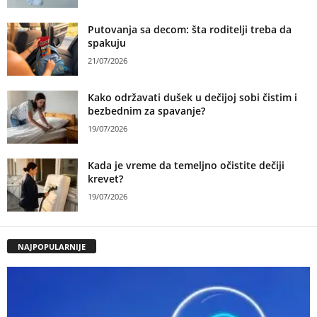
Putovanja sa decom: šta roditelji treba da
spakuju
21/07/2026
Kako održavati dušek u dečijoj sobi čistim i
bezbednim za spavanje?
19/07/2026
Kada je vreme da temeljno očistite dečiji
krevet?
19/07/2026
NAJPOPULARNIJE