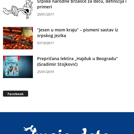
Srpske narodne brzalice za decu, definicija i
primeri
20/01/2017
“Jesen u mom kraju” – pismeni sastav iz
srpskog jezika
07/10/2017
Prepričana lektira „Hajduk u Beogradu“
(Gradimir Stojković)
25/01/2019
Facebook