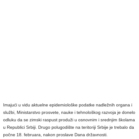
Imajući u vidu aktuelne epidemiološke podatke nadležnih organa i
službi, Ministarstvo prosvete, nauke i tehnološkog razvoja je donelo
odluku da se zimski raspust produži u osnovnim i srednjim školama
u Republici Srbiji. Drugo polugodište na teritoriji Srbije je trebalo da
počne 18. februara, nakon proslave Dana državnosti.