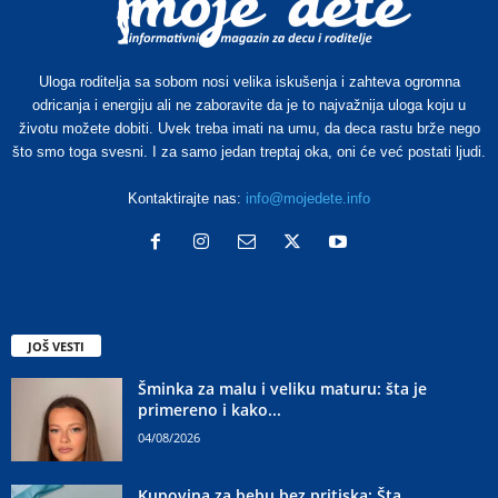
Uloga roditelja sa sobom nosi velika iskušenja i zahteva ogromna
odricanja i energiju ali ne zaboravite da je to najvažnija uloga koju u
životu možete dobiti. Uvek treba imati na umu, da deca rastu brže nego
što smo toga svesni. I za samo jedan treptaj oka, oni će već postati ljudi.
Kontaktirajte nas:
info@mojedete.info
JOŠ VESTI
Šminka za malu i veliku maturu: šta je
primereno i kako...
04/08/2026
Kupovina za bebu bez pritiska: Šta