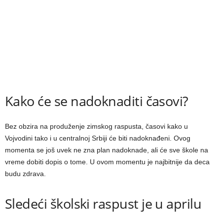
Kako će se nadoknaditi časovi?
Bez obzira na produženje zimskog raspusta, časovi kako u
Vojvodini tako i u centralnoj Srbiji će biti nadoknađeni. Ovog
momenta se još uvek ne zna plan nadoknade, ali će sve škole na
vreme dobiti dopis o tome. U ovom momentu je najbitnije da deca
budu zdrava.
Sledeći školski raspust je u aprilu