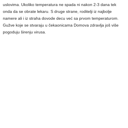
uslovima. Ukoliko temperatura ne spada ni nakon 2-3 dana tek
onda da se obrate lekaru. S druge strane, roditelji iz najbolje
namere ali i iz straha dovode decu već sa prvom temperaturom.
Gužve koje se stvaraju u čekaonicama Domova zdravlja još više
pogoduju širenju virusa.