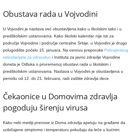
Obustava rada u Vojvodini
U Vojvodini je nastava već obustavljena kako u školskim tako i u
predškolskim ustanovama. Kako školski kalendar nije isti za
područje Vojvodine i područje centralne Srbije, u Vojvodini je drugo
polugodište počelo 15. januara. Na osnovu preporuke
Pokrajinskog
sekretarijata za zdravstvo
i Instituta za javno zdravlje Vojvodine
doneta je Odluka o privremenoj obustavi rada u školskim i
predškolskim ustanovama. Nastava u Vojvodini je obustavljena u
periodu od 12. do 21. februara, radi zaštite zdravlja dece.
Čekaonice u Domovima zdravlja
pogoduju širenju virusa
Kako neki mediji prenose iz Doma zdravlja apeluju na građane da
uobičajene simptome i temperaturu pokušaju da leče u kućnim