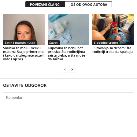
POVEZANI ČLANCI
JOŠ OD OVOG AUTORA
Tatin i mamin kutak
Saveti
Slobodno vreme
Šminka za malu i veliku
Kupovina za bebu bez
Putovanja sa decom: šta
maturu: šta je primereno
pritiska: Šta roditeljima
roditelji treba da spakuju
i kako da izbegnete suze (i
zaista treba, a šta može
vaše i njene)
da sačeka
OSTAVITE ODGOVOR