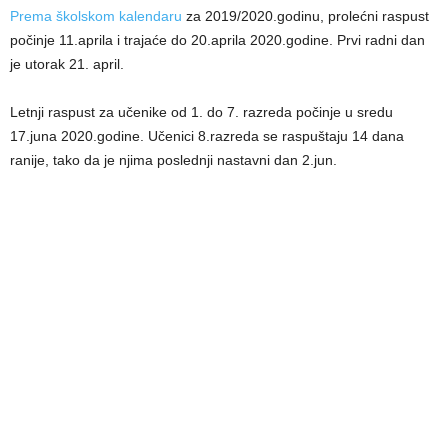
Prema školskom kalendaru
za 2019/2020.godinu, prolećni raspust
počinje 11.aprila i trajaće do 20.aprila 2020.godine. Prvi radni dan
je utorak 21. april.
Letnji raspust za učenike od 1. do 7. razreda počinje u sredu
17.juna 2020.godine. Učenici 8.razreda se raspuštaju 14 dana
ranije, tako da je njima poslednji nastavni dan 2.jun.