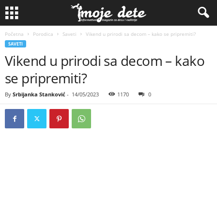
Početna
Porodica
Saveti
Vikend u prirodi sa decom – kako se pripremiti?
SAVETI
Vikend u prirodi sa decom – kako
se pripremiti?
By
Srbijanka Stanković
-
14/05/2023
1170
0