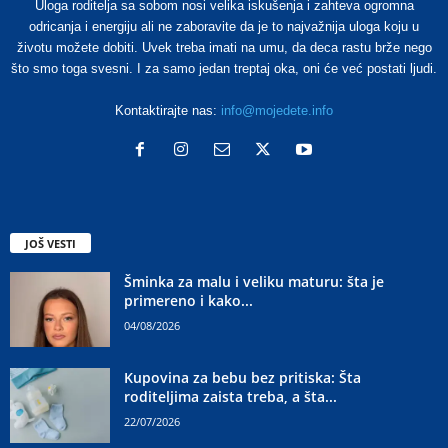
Uloga roditelja sa sobom nosi velika iskušenja i zahteva ogromna
odricanja i energiju ali ne zaboravite da je to najvažnija uloga koju u
životu možete dobiti. Uvek treba imati na umu, da deca rastu brže nego
što smo toga svesni. I za samo jedan treptaj oka, oni će već postati ljudi.
Kontaktirajte nas:
info@mojedete.info
JOŠ VESTI
Šminka za malu i veliku maturu: šta je
primereno i kako...
04/08/2026
Kupovina za bebu bez pritiska: Šta
roditeljima zaista treba, a šta...
22/07/2026