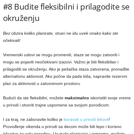
#8 Budite fleksibilni i prilagodite se
okruženju
Bez obzira koliko planirate, stvari ne idu uvek onako kako ste
očekivali!
Vremenski uslovi se mogu promeniti, staze se mogu zatvoriti i
mogu se pojaviti neočekivani izazovi. Važno je biti fleksibilan i
prilagoditi se okruženju. Ako je pešačka staza zatvorena, pronađite
alternativnu aktivnost. Ako počne da pada kiša, napravite rezervni
plan za aktivnosti u zatvorenom prostoru.
Budući da ste fleksibilni, možete
maksimalno
iskoristiti svoje vreme
u prirodi i stvoriti trajne uspomene sa svojom porodicom.
I za kraj, ne zaboravite koliko je
boravak u prirodi lekovit
!
Provođenje vikenda u prirodi sa decom može biti lepo i korisno
iskustvo za celu porodicu. Uz malo planiranja i pripreme, možete