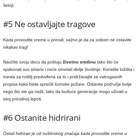
šetnji.
#5 Ne ostavljajte tragove
Kada provodite vreme u prirodi, važno je da za sobom ne ostavite
nikakav trag!
Naučite svoju decu da poštuju
životnu sredinu
tako što će
spakovati svo smeće i neće ometati divlje životinje. Koristite ložišta i
mesta za roštilj predviđena za to i pridržavajte se vatrogasnih
propisa kako biste sprečili šumske požare. Ostavite područje bolje
nego što ste ga našli, tako da buduće generacije mogu uživati u
istoj prirodnoj lepoti.
#6 Ostanite hidrirani
Ostati hidriran je od suštinskog značaja kada provodite vreme u