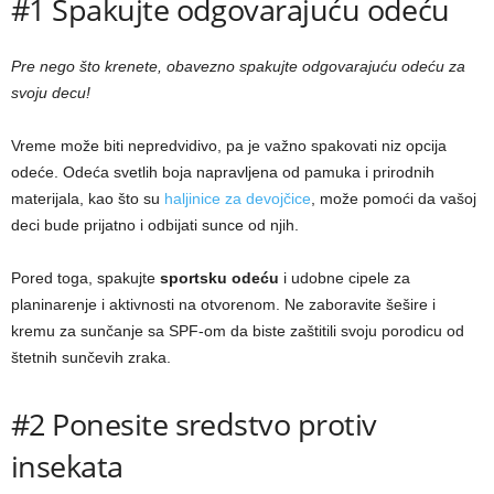
#1 Spakujte odgovarajuću odeću
Pre nego što krenete, obavezno spakujte odgovarajuću odeću za
svoju decu!
Vreme može biti nepredvidivo, pa je važno spakovati niz opcija
odeće. Odeća svetlih boja napravljena od pamuka i prirodnih
materijala, kao što su
haljinice za devojčice
, može pomoći da vašoj
deci bude prijatno i odbijati sunce od njih.
Pored toga, spakujte
sportsku odeću
i udobne cipele za
planinarenje i aktivnosti na otvorenom. Ne zaboravite šešire i
kremu za sunčanje sa SPF-om da biste zaštitili svoju porodicu od
štetnih sunčevih zraka.
#2 Ponesite sredstvo protiv
insekata