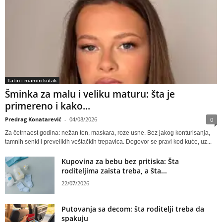
Tatin i mamin kutak
Šminka za malu i veliku maturu: šta je
primereno i kako...
Predrag Konatarević
-
04/08/2026
0
Za četrnaest godina: nežan ten, maskara, roze usne. Bez jakog konturisanja,
tamnih senki i prevelikih veštačkih trepavica. Dogovor se pravi kod kuće, uz...
Kupovina za bebu bez pritiska: Šta
roditeljima zaista treba, a šta...
22/07/2026
Putovanja sa decom: šta roditelji treba da
spakuju