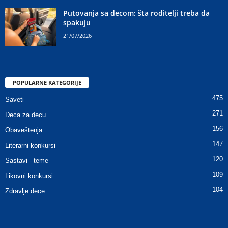
Putovanja sa decom: šta roditelji treba da
spakuju
21/07/2026
POPULARNE KATEGORIJE
475
Saveti
271
Deca za decu
156
Obaveštenja
147
Literarni konkursi
120
Sastavi - teme
109
Likovni konkursi
104
Zdravlje dece