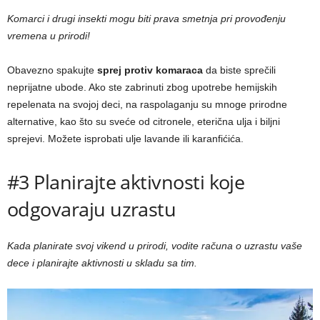
Komarci i drugi insekti mogu biti prava smetnja pri provođenju
vremena u prirodi!
Obavezno spakujte
sprej protiv komaraca
da biste sprečili
neprijatne ubode. Ako ste zabrinuti zbog upotrebe hemijskih
repelenata na svojoj deci, na raspolaganju su mnoge prirodne
alternative, kao što su sveće od citronele, eterična ulja i biljni
sprejevi. Možete isprobati ulje lavande ili karanfićića.
#3 Planirajte aktivnosti koje
odgovaraju uzrastu
Kada planirate svoj vikend u prirodi, vodite računa o uzrastu vaše
dece i planirajte aktivnosti u skladu sa tim.