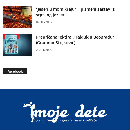
“Jesen u mom kraju” – pismeni sastav iz
srpskog jezika
07/10/2017
Prepričana lektira „Hajduk u Beogradu“
(Gradimir Stojković)
25/01/2019
Facebook