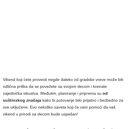
Vikend koji ćete provesti negde daleko od gradske vreve može biti
odlična prilika da se povežete sa svojom decom i kreirate
zajednička iskustva. Međutim, planiranje i priprema su
od
suštinskog značaja
kako bi putovanje bilo prijatno i bezbedno za
sve uključene. Evo nekoliko saveta koji će vam pomoći da vaš
vikend u prirodi sa decom bude uspešan!