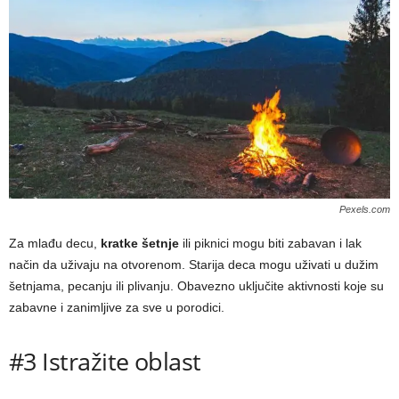
Pexels.com
Za mlađu decu,
kratke šetnje
ili piknici mogu biti zabavan i lak
način da uživaju na otvorenom. Starija deca mogu uživati u dužim
šetnjama, pecanju ili plivanju. Obavezno uključite aktivnosti koje su
zabavne i zanimljive za sve u porodici.
#3 Istražite oblast