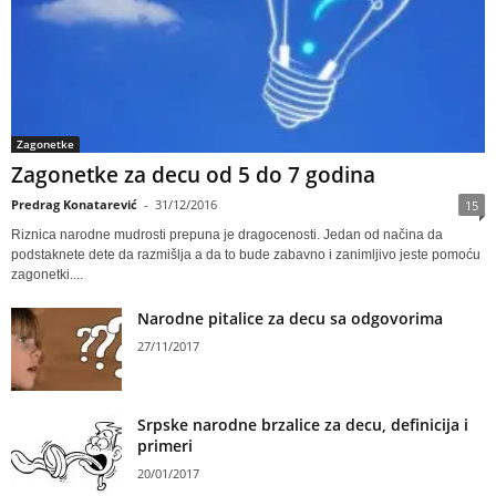
Zagonetke
Zagonetke za decu od 5 do 7 godina
Predrag Konatarević
-
31/12/2016
15
Riznica narodne mudrosti prepuna je dragocenosti. Jedan od načina da
podstaknete dete da razmišlja a da to bude zabavno i zanimljivo jeste pomoću
zagonetki....
Narodne pitalice za decu sa odgovorima
27/11/2017
Srpske narodne brzalice za decu, definicija i
primeri
20/01/2017