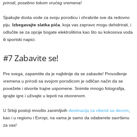
prirodi, posebno tokom vrućeg vremena!
Spakujte dosta vode za svoju porodicu i ohrabrite sve da redovno
piju.
Izbegavajte slatka pića
, koja vas zapravo mogu dehidrirati, i
odlučite se za opcije bogate elektrolitima kao što su kokosova voda
ili sportski napici.
#7 Zabavite se!
Pre svega, zapamtite da je najbitnije da se zabavite! Provođenje
vremena u prirodi sa svojom porodicom je odličan način da se
povežete i stvorite trajne uspomene. Snimite mnogo fotografija,
igrajte igre i uživajte u lepoti na otvorenom.
U Srbiji postoji mnošto zanimljivih
destinacija za vikend sa decom
,
kao i u regionu i Evropi, na vama je samo da odaberete savršenu
za vas!