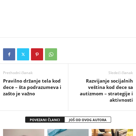
Prethodni članak
Sledeći članak
Pravilno držanje tela kod
Razvijanje socijalnih
dece – šta podrazumeva i
veština kod dece sa
zašto je važno
autizmom – strategije i
aktivnosti
POVEZANI ČLANCI
JOŠ OD OVOG AUTORA