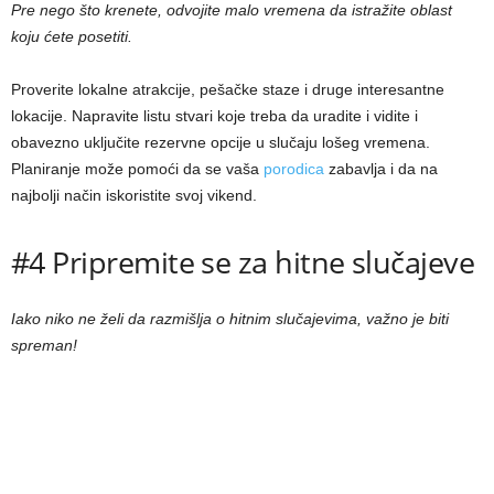
Pre nego što krenete, odvojite malo vremena da istražite oblast
koju ćete posetiti.
Proverite lokalne atrakcije, pešačke staze i druge interesantne
lokacije. Napravite listu stvari koje treba da uradite i vidite i
obavezno uključite rezervne opcije u slučaju lošeg vremena.
Planiranje može pomoći da se vaša
porodica
zabavlja i da na
najbolji način iskoristite svoj vikend.
#4 Pripremite se za hitne slučajeve
Iako niko ne želi da razmišlja o hitnim slučajevima, važno je biti
spreman!