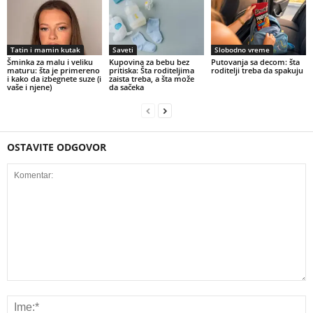
Tatin i mamin kutak
Saveti
Slobodno vreme
Šminka za malu i veliku
Kupovina za bebu bez
Putovanja sa decom: šta
maturu: šta je primereno
pritiska: Šta roditeljima
roditelji treba da spakuju
i kako da izbegnete suze (i
zaista treba, a šta može
vaše i njene)
da sačeka
OSTAVITE ODGOVOR