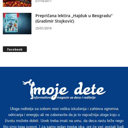
07/10/2017
Prepričana lektira „Hajduk u Beogradu“
(Gradimir Stojković)
25/01/2019
Facebook
Uloga roditelja sa sobom nosi velika iskušenja i zahteva ogromna
odricanja i energiju ali ne zaboravite da je to najvažnija uloga koju u
životu možete dobiti. Uvek treba imati na umu, da deca rastu brže nego
što smo toga svesni. I za samo jedan treptaj oka, oni će već postati ljudi.