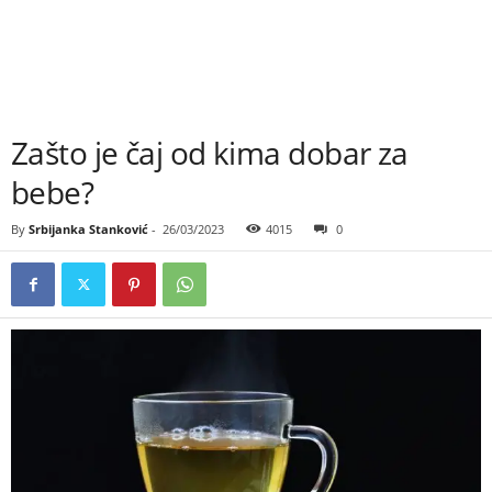
Zašto je čaj od kima dobar za
bebe?
By
Srbijanka Stanković
-
26/03/2023
4015
0