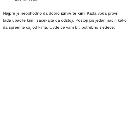
Najpre je neophodno da dobro
izmrvite kim
. Kada voda provri,
tada ubacite kim i sačekajte da odstoji. Postoji još jedan način kako
da spremite čaj od kima. Ovde će vam biti potrebno sledeće: