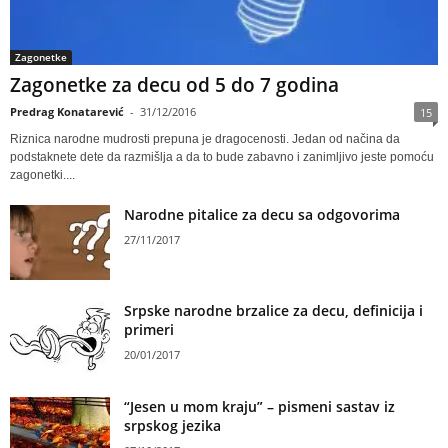
Zagonetke
Zagonetke za decu od 5 do 7 godina
Predrag Konatarević
-
31/12/2016
15
Riznica narodne mudrosti prepuna je dragocenosti. Jedan od načina da
podstaknete dete da razmišlja a da to bude zabavno i zanimljivo jeste pomoću
zagonetki....
Narodne pitalice za decu sa odgovorima
27/11/2017
Srpske narodne brzalice za decu, definicija i
primeri
20/01/2017
“Jesen u mom kraju” – pismeni sastav iz
srpskog jezika