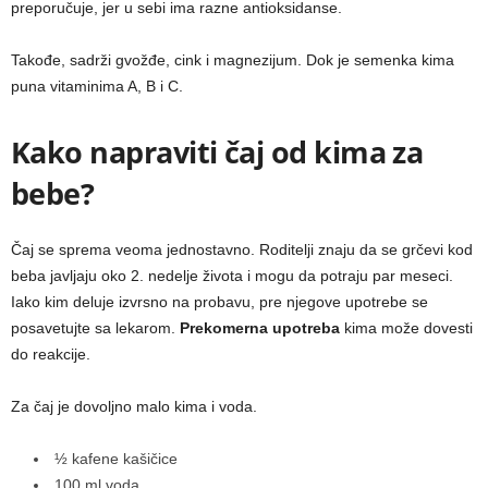
preporučuje, jer u sebi ima razne antioksidanse.
Takođe, sadrži gvožđe, cink i magnezijum. Dok je semenka kima
puna vitaminima A, B i C.
Kako napraviti čaj od kima za
bebe?
Čaj se sprema veoma jednostavno. Roditelji znaju da se grčevi kod
beba javljaju oko 2. nedelje života i mogu da potraju par meseci.
Iako kim deluje izvrsno na probavu, pre njegove upotrebe se
posavetujte sa lekarom.
Prekomerna upotreba
kima može dovesti
do reakcije.
Za čaj je dovoljno malo kima i voda.
½ kafene kašičice
100 ml voda