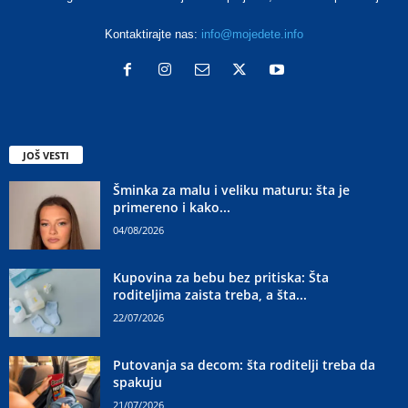
Kontaktirajte nas:
info@mojedete.info
JOŠ VESTI
Šminka za malu i veliku maturu: šta je
primereno i kako...
04/08/2026
Kupovina za bebu bez pritiska: Šta
roditeljima zaista treba, a šta...
22/07/2026
Putovanja sa decom: šta roditelji treba da
spakuju
21/07/2026