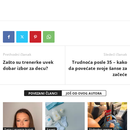
Prethodni članak
Sledeći članak
Zašto su trenerke uvek
Trudnoća posle 35 – kako
dobar izbor za decu?
da povećate svoje šanse za
začeće
POVEZANI ČLANCI
JOŠ OD OVOG AUTORA
Tatin i mamin kutak
Saveti
Slobodno vreme