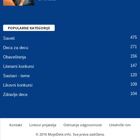
POPULARNE KATEGORIJE
475
Saveti
271
Deca za decu
156
Obaveštenja
147
Literarni konkursi
120
Sastavi - teme
109
Likovni konkursi
104
Zdravlje dece
Kontakt
Linkovi prijatelja
Odricanje odgovornosti
Urednički tim
© 2016 MojeDete.info. Sva prava zadržana.