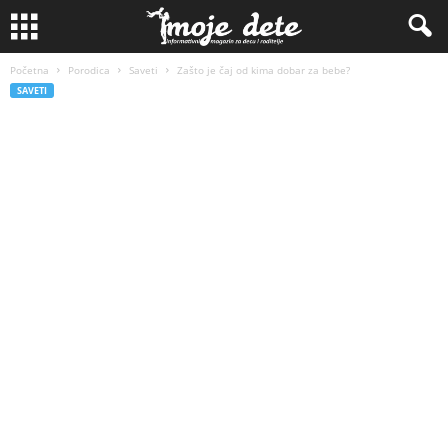
Početna
Porodica
Saveti
Zašto je čaj od kima dobar za bebe?
SAVETI