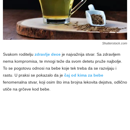
Shutterstock.com
Svakom roditelju
zdravlje dece
je najvažnija stvar. Sa zdravljem
nema kompromisa, te mnogi teže da svom detetu pruže najbolje.
To se pogotovu odnosi na bebe koje tek treba da se razvijaju i
rastu. U praksi se pokazalo da je
čaj od kima za bebe
fenomenalna stvar, koji osim što ima brojna lekovita dejstva, odlično
utiče na grčeve kod bebe.