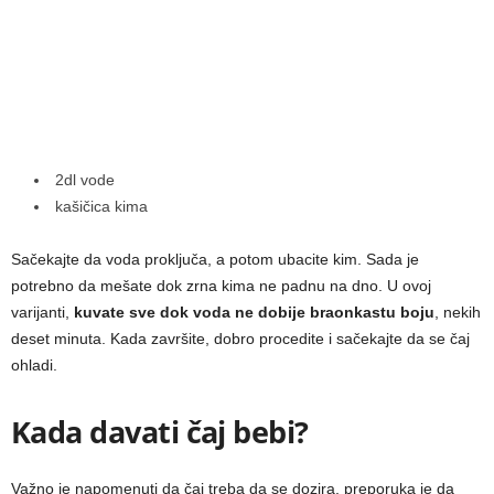
2dl vode
kašičica kima
Sačekajte da voda proključa, a potom ubacite kim. Sada je
potrebno da mešate dok zrna kima ne padnu na dno. U ovoj
varijanti,
kuvate sve dok voda ne dobije braonkastu boju
, nekih
deset minuta. Kada završite, dobro procedite i sačekajte da se čaj
ohladi.
Kada davati čaj bebi?
Važno je napomenuti da čaj treba da se dozira, preporuka je da