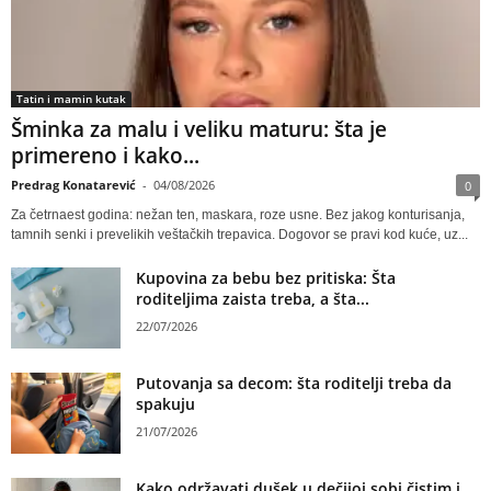
Tatin i mamin kutak
Šminka za malu i veliku maturu: šta je
primereno i kako...
Predrag Konatarević
-
04/08/2026
0
Za četrnaest godina: nežan ten, maskara, roze usne. Bez jakog konturisanja,
tamnih senki i prevelikih veštačkih trepavica. Dogovor se pravi kod kuće, uz...
Kupovina za bebu bez pritiska: Šta
roditeljima zaista treba, a šta...
22/07/2026
Putovanja sa decom: šta roditelji treba da
spakuju
21/07/2026
Kako održavati dušek u dečijoj sobi čistim i