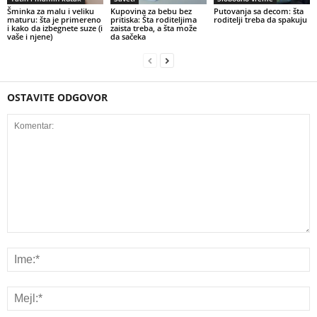
Šminka za malu i veliku
Kupovina za bebu bez
Putovanja sa decom: šta
maturu: šta je primereno
pritiska: Šta roditeljima
roditelji treba da spakuju
i kako da izbegnete suze (i
zaista treba, a šta može
vaše i njene)
da sačeka
OSTAVITE ODGOVOR