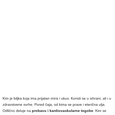
Kim je biljka koja ima prijatan miris i ukus. Koristi se u ishrani, ali i u
zdravstvene svrhe. Pored čaja, od kima se prave i eterična ulja.
Odlično deluje na
probavu i kardiovaskularne tegobe
. Kim se