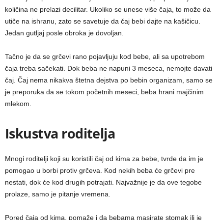
količina ne prelazi decilitar. Ukoliko se unese više čaja, to može da
utiče na ishranu, zato se savetuje da čaj bebi dajte na kašičicu.
Jedan gutljaj posle obroka je dovoljan.
Tačno je da se grčevi rano pojavljuju kod bebe, ali sa upotrebom
čaja treba sačekati. Dok beba ne napuni 3 meseca, nemojte davati
čaj. Čaj nema nikakva štetna dejstva po bebin organizam, samo se
je preporuka da se tokom početnih meseci, beba hrani majčinim
mlekom.
Iskustva roditelja
Mnogi roditelji koji su koristili čaj od kima za bebe, tvrde da im je
pomogao u borbi protiv grčeva. Kod nekih beba će grčevi pre
nestati, dok će kod drugih potrajati. Najvažnije je da ove tegobe
prolaze, samo je pitanje vremena.
Pored čaja od kima, pomaže i da bebama masirate stomak ili je