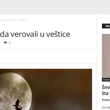
ekada verovali u veštice
NA
da verovali u veštice
0
Tatin
Šmi
šta
Predr
Za čet