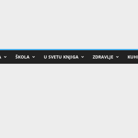
A
ŠKOLA
U SVETU KNJIGA
ZDRAVLJE
KUHI