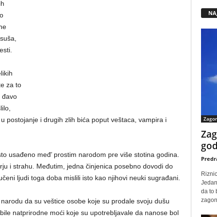
ih
NA
o
ine
 suša,
esti.
ikih
e za to
m đavo
ilo,
Zago
u postojanje i drugih zlih bića poput veštaca, vampira i
Zag
god
vrsto usađeno međ’ prostim narodom pre više stotina godina.
Predr
rju i strahu. Međutim, jedna činjenica posebno dovodi do
Rizni
učeni ljudi toga doba mislili isto kao njihovi neuki sugrađani.
Jedan
da to
zagone
 narodu da su veštice osobe koje su prodale svoju dušu
obile natprirodne moći koje su upotrebljavale da nanose bol