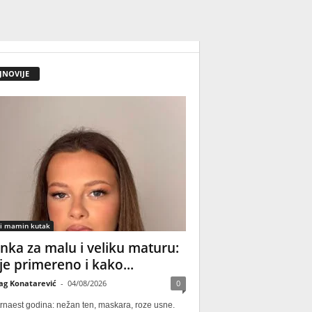
JNOVIJE
 i mamin kutak
nka za malu i veliku maturu:
 je primereno i kako...
ag Konatarević
-
04/08/2026
0
rnaest godina: nežan ten, maskara, roze usne.