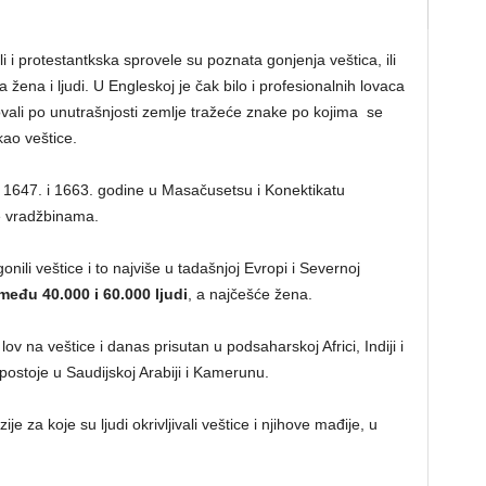
i i protestantkska sprovele su poznata gonjenja veštica, ili
 žena i ljudi. U Engleskoj je čak bilo i profesionalnih lovaca
vali po unutrašnjosti zemlje tražeće znake po kojima se
kao veštice.
đu 1647. i 1663. godine u Masačusetsu i Konektikatu
e vradžbinama.
nili veštice i to najviše u tadašnjoj Evropi i Severnoj
među 40.000 i 60.000 ljudi
, a najčešće žena.
v na veštice i danas prisutan u podsaharskoj Africi, Indiji i
ostoje u Saudijskoj Arabiji i Kamerunu.
e za koje su ljudi okrivljivali veštice i njihove mađije, u