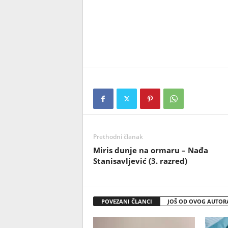
Prethodni članak
Miris dunje na ormaru – Nađa
Stanisavlјević (3. razred)
POVEZANI ČLANCI
JOŠ OD OVOG AUTOR