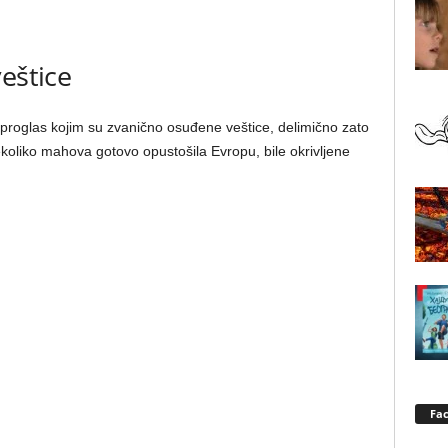
eštice
 proglas kojim su zvanično osuđene veštice, delimično zato
nekoliko mahova gotovo opustošila Evropu, bile okrivljene
Fa