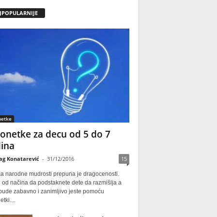
JPOPULARNIJE
netke
onetke za decu od 5 do 7
ina
ag Konatarević
-
31/12/2016
15
ca narodne mudrosti prepuna je dragocenosti.
 od načina da podstaknete dete da razmišlja a
 bude zabavno i zanimljivo jeste pomoću
tki....