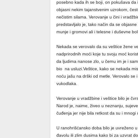
posebno kada ih se boji, on pokušava da 
objasni nekim tajanstvenim uzrokom, čest
nečistim silama. Verovanje u čini i vradžb
predstavljalo je, tako način da se objasne
munje i gromovi ali i telesne i duševne bol
Nekada se verovalo da su veštice žene vel
nadprirodnih moći koje tu svoju moć korist
da ljudima nanose zlo, u čemu im je i sa
bio na usluzi.Veštice, kako se nekada misl
noću jašu na drški od metle. Verovalo se i 
vukodlaka.
Verovanje u vradžbine i veštice bilo je č
Narod je, naime, živeo u neznanju, sujeve
čuđenja jer nije bila retkost da su i mnogi 
U ranohrišćansko doba bilo je uvreženo u
đavolu ili zlim dusima kako bi za uzvrat d