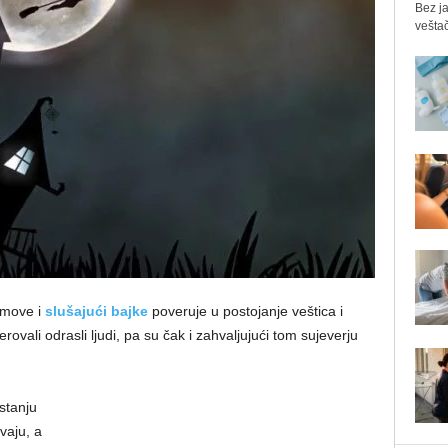
Bez ja
veštač
ilmove i
slušajući bajke
poveruje u postojanje veštica i
rovali odrasli ljudi, pa su čak i zahvaljujući tom sujeverju
stanju
vaju, a