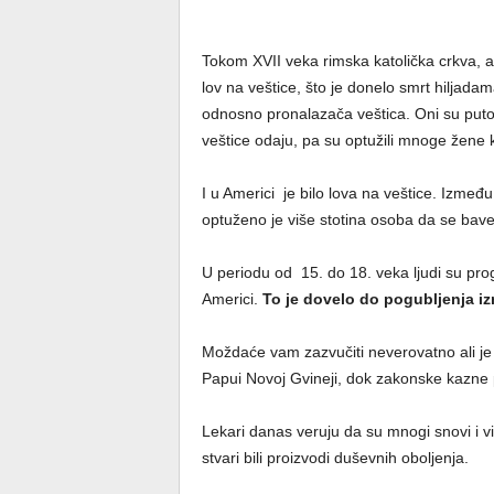
Tokom XVII veka rimska katolička crkva, al
lov na veštice, što je donelo smrt hiljadama
odnosno pronalazača veštica. Oni su puto
veštice odaju, pa su optužili mnoge žene 
I u Americi je bilo lova na veštice. Izme
optuženo je više stotina osoba da se bav
U periodu od 15. do 18. veka ljudi su progo
Americi.
To je dovelo do pogubljenja iz
Moždaće vam zazvučiti neverovatno ali je lo
Papui Novoj Gvineji, dok zakonske kazne p
Lekari danas veruju da su mnogi snovi i vizij
stvari bili proizvodi duševnih oboljenja.