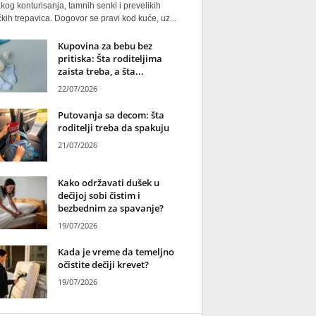
kog konturisanja, tamnih senki i prevelikih
kih trepavica. Dogovor se pravi kod kuće, uz...
Kupovina za bebu bez
pritiska: Šta roditeljima
zaista treba, a šta...
22/07/2026
Putovanja sa decom: šta
roditelji treba da spakuju
21/07/2026
Kako održavati dušek u
dečijoj sobi čistim i
bezbednim za spavanje?
19/07/2026
Kada je vreme da temeljno
očistite dečiji krevet?
19/07/2026