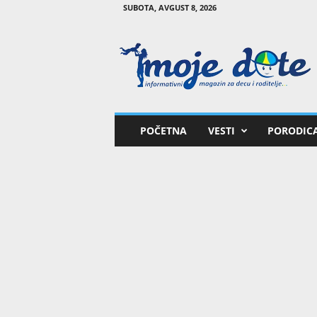
SUBOTA, AVGUST 8, 2026
M
o
j
e
d
e
t
POČETNA
VESTI
PORODIC
e