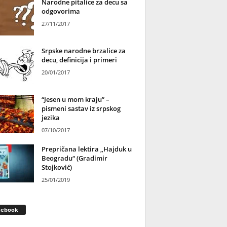
Narodne pitalice za decu sa
odgovorima
27/11/2017
Srpske narodne brzalice za
decu, definicija i primeri
20/01/2017
“Jesen u mom kraju” –
pismeni sastav iz srpskog
jezika
07/10/2017
Prepričana lektira „Hajduk u
Beogradu“ (Gradimir
Stojković)
25/01/2019
cebook