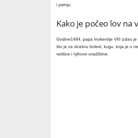
i patnju.
Kako je počeo lov na v
Godine1484, papa Inokentije VIII izdao je
što je za strašnu bolest, kugu, koja je u 
veštice i njihove vradžbine.