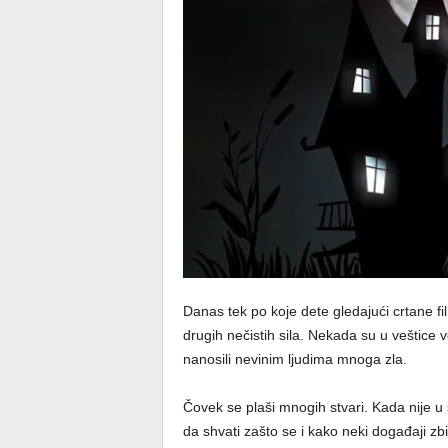
Danas tek po koje dete gledajući crtane f
drugih nečistih sila. Nekada su u veštice ve
nanosili nevinim ljudima mnoga zla.
Čovek se plaši mnogih stvari. Kada nije u 
da shvati zašto se i kako neki događaji zbi