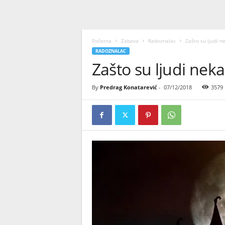
Početna
Zabava
Radoznalac
Zašto su ljudi n
RADOZNALAC
Zašto su ljudi neka
By
Predrag Konatarević
-
07/12/2018
3579