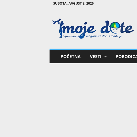
SUBOTA, AVGUST 8, 2026
M
o
j
e
d
e
t
POČETNA
VESTI
PORODIC
e