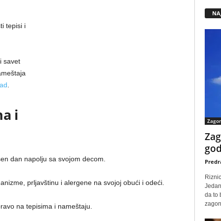
NA
 tepisi i
 savet
nameštaja
Sad
.
a i
Zago
Zag
god
ršen dan napolju sa svojom decom.
Predr
Rizni
izme, prljavštinu i alergene na svojoj obući i odeći.
Jedan
da to
zagone
pravo na tepisima i nameštaju.