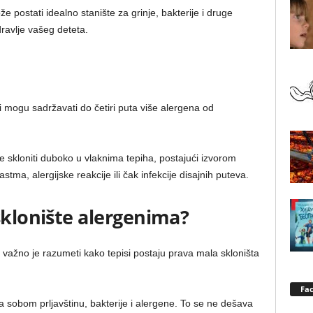
postati idealno stanište za grinje, bakterije i druge
ravlje vašeg deteta.
si mogu sadržavati do četiri puta više alergena od
se skloniti duboko u vlaknima tepiha, postajući izvorom
tma, alergijske reakcije ili čak infekcije disajnih puteva.
sklonište alergenima?
 važno je razumeti kako tepisi postaju prava mala skloništa
Fa
 sobom prljavštinu, bakterije i alergene. To se ne dešava