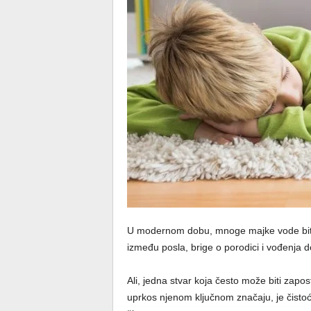
U modernom dobu, mnoge majke vode bitk
između posla, brige o porodici i vođenja 
Ali, jedna stvar koja često može biti zapos
uprkos njenom ključnom značaju, je čisto