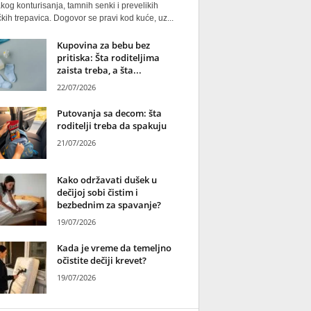
kog konturisanja, tamnih senki i prevelikih
kih trepavica. Dogovor se pravi kod kuće, uz...
Kupovina za bebu bez
pritiska: Šta roditeljima
zaista treba, a šta...
22/07/2026
Putovanja sa decom: šta
roditelji treba da spakuju
21/07/2026
Kako održavati dušek u
dečijoj sobi čistim i
bezbednim za spavanje?
19/07/2026
Kada je vreme da temeljno
očistite dečiji krevet?
19/07/2026