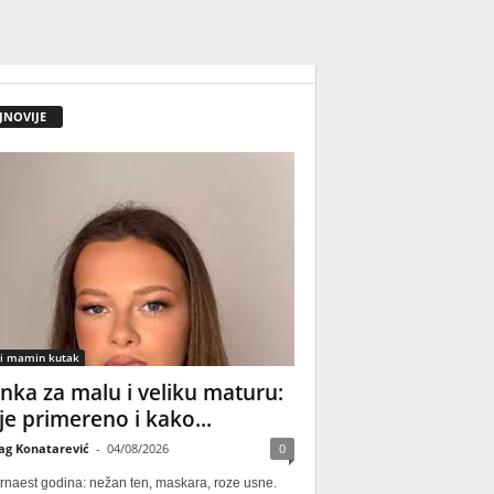
JNOVIJE
 i mamin kutak
nka za malu i veliku maturu:
 je primereno i kako...
ag Konatarević
-
04/08/2026
0
rnaest godina: nežan ten, maskara, roze usne.