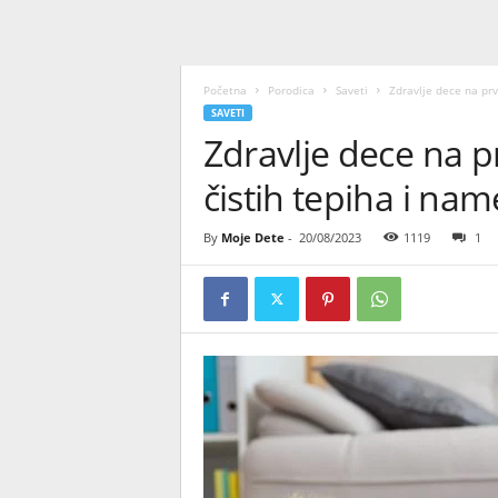
Početna
Porodica
Saveti
Zdravlje dece na pr
SAVETI
Zdravlje dece na 
čistih tepiha i nam
By
Moje Dete
-
20/08/2023
1119
1