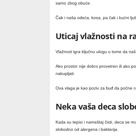
samo zbog obuće.
Čak i naša odeća, kosa, pa čak i kućni lju
Uticaj vlažnosti na r
Vlažnost igra ključnu ulogu u tome da naš
Ako prostor nije dobro provetren ili ako 
nakupljati.
Ova vlaga je kao poziv za buđ da počne ras
Neka vaša deca slob
Kada su tepisi i nameštaj čisti, deca se mo
slobodno od alergena i bakterija.