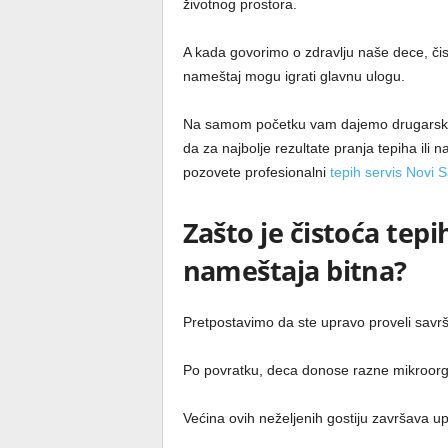
životnog prostora.
A kada govorimo o zdravlju naše dece, čisti
nameštaj mogu igrati glavnu ulogu.
Na samom početku vam dajemo drugarski
da za najbolje rezultate pranja tepiha ili 
pozovete profesionalni
tepih servis Novi 
Zašto je čistoća tepih
nameštaja bitna?
Pretpostavimo da ste upravo proveli sav
Po povratku, deca donose razne mikroorgan
Većina ovih neželjenih gostiju završava u