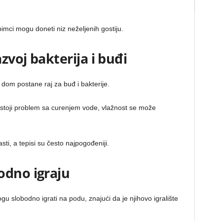
bimci mogu doneti niz neželjenih gostiju.
azvoj bakterija i buđi
 dom postane raj za buđ i bakterije.
postoji problem sa curenjem vode, vlažnost se može
ti, a tepisi su često najpogođeniji.
odno igraju
gu slobodno igrati na podu, znajući da je njihovo igralište