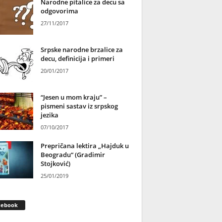
Narodne pitalice za decu sa
odgovorima
27/11/2017
Srpske narodne brzalice za
decu, definicija i primeri
20/01/2017
“Jesen u mom kraju” –
pismeni sastav iz srpskog
jezika
07/10/2017
Prepričana lektira „Hajduk u
Beogradu“ (Gradimir
Stojković)
25/01/2019
cebook