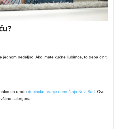
ću?
 jednom nedeljno. Ako imate kućne ljubimce, to treba činiti
onalce da urade
dubinsko pranje nameštaja Novi Sad
. Ovo
vštine i alergena.