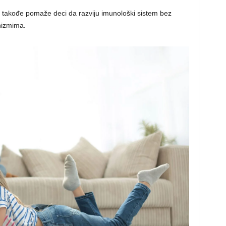
a takođe pomaže deci da razviju imunološki sistem bez
nizmima.