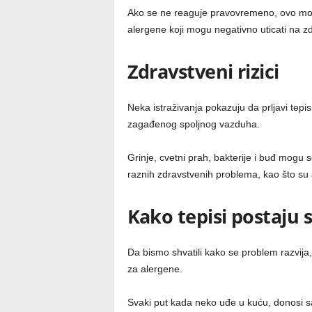
Ako se ne reaguje pravovremeno, ovo može 
alergene koji mogu negativno uticati na zd
Zdravstveni rizici
Neka istraživanja pokazuju da prljavi tepi
zagađenog spoljnog vazduha.
Grinje, cvetni prah, bakterije i buđ mogu 
raznih zdravstvenih problema, kao što su as
Kako tepisi postaju 
Da bismo shvatili kako se problem razvija,
za alergene.
Svaki put kada neko uđe u kuću, donosi sa