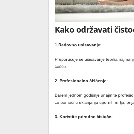
Kako održavati čisto
1.Redovno usisavanje
:
Preporučuje se usisavanje tepiha najmanje
češće.
2. Profesionalno čišćenje:
Barem jednom godišnje unajmite profesi
će pomoći u uklanjanju upornih mrlja, prlja
3. Koristite prirodne čistače: