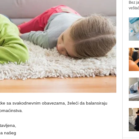
Bez ja
veštač
e sa svakodnevnim obavezama, želeći da balansiraju
domaćinstva.
tavljena,
ća našeg