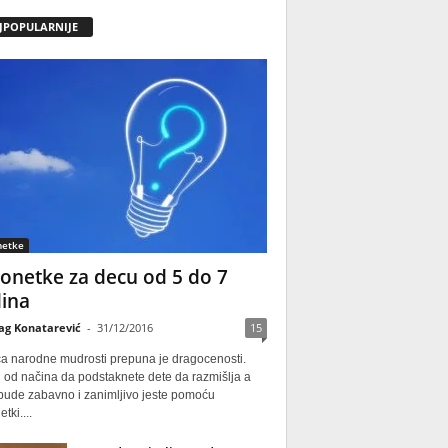
JPOPULARNIJE
netke
onetke za decu od 5 do 7
ina
ag Konatarević
-
31/12/2016
15
ca narodne mudrosti prepuna je dragocenosti.
 od načina da podstaknete dete da razmišlja a
 bude zabavno i zanimljivo jeste pomoću
tki....