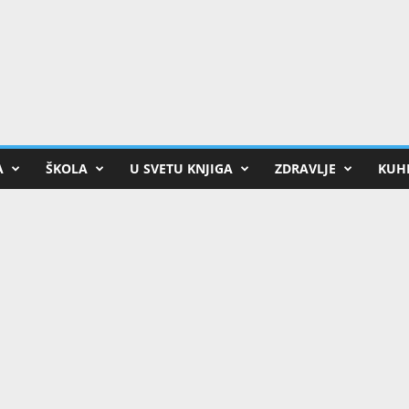
A
ŠKOLA
U SVETU KNJIGA
ZDRAVLJE
KUHI