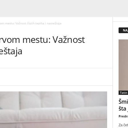
vom mestu: Važnost čistih tepiha i nameštaja
NA
prvom mestu: Važnost
eštaja
Tatin
Šmi
šta
Predr
Za čet