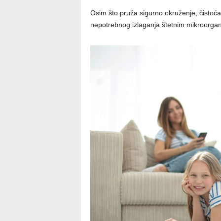
Osim što pruža sigurno okruženje, čistoć
nepotrebnog izlaganja štetnim mikroorga