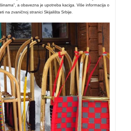
šinama“, a obavezna je upotreba kaciga. Više informacija o
 na zvaničnoj stranici Skijališta Srbije.