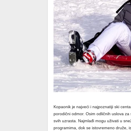
Kopaonik je najveći i najpoznatiji ski cent
porodični odmor. Osim odličnih uslova za 
svih uzrasta. Najmlađi mogu uživati u sne
programima, dok se istovremeno druže, ist