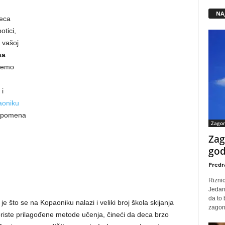
NA
deca
otici,
 vašoj
na
udemo
 i
aoniku
uspomena
Zago
Zag
god
Predr
Rizni
Jedan
da to
 je što se na Kopaoniku nalazi i veliki broj škola skijanja
zagone
koriste prilagođene metode učenja, čineći da deca brzo