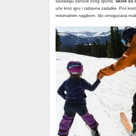
savladaju osnove ovog sporta.
Škole su d
uče kroz igru i zabavne zadatke. Prvi ko
minimalnim nagibom, što omogućava mališ