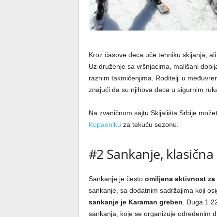
Kroz časove deca uče tehniku skijanja, ali
Uz druženje sa vršnjacima, mališani dobijaj
raznim takmičenjima. Roditelji u međuvr
znajući da su njihova deca u sigurnim ru
Na zvaničnom sajtu Skijališta Srbije može
Kopaoniku
za tekuću sezonu.
#2 Sankanje, klasična
Sankanje je često
omiljena aktivnost za
sankanje, sa dodatnim sadržajima koji os
sankanje je Karaman greben
. Duga 1.2
sankanja, koje se organizuje određenim