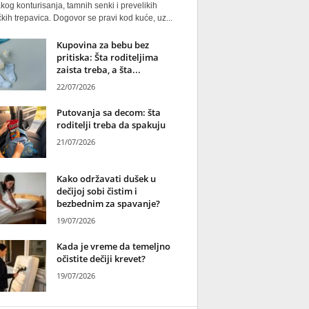
kog konturisanja, tamnih senki i prevelikih
kih trepavica. Dogovor se pravi kod kuće, uz...
Kupovina za bebu bez
pritiska: Šta roditeljima
zaista treba, a šta...
22/07/2026
Putovanja sa decom: šta
roditelji treba da spakuju
21/07/2026
Kako održavati dušek u
dečijoj sobi čistim i
bezbednim za spavanje?
19/07/2026
Kada je vreme da temeljno
očistite dečiji krevet?
19/07/2026