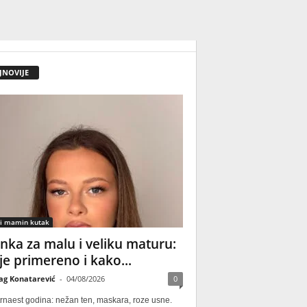
JNOVIJE
 i mamin kutak
nka za malu i veliku maturu:
 je primereno i kako...
ag Konatarević
-
04/08/2026
0
rnaest godina: nežan ten, maskara, roze usne.