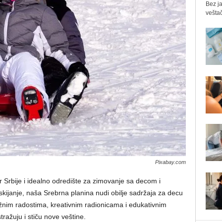
Bez ja
veštač
Pixabay.com
ar Srbije i idealno odredište za zimovanje sa decom i
skijanje, naša Srebrna planina nudi obilje sadržaja za decu
žnim radostima, kreativnim radionicama i edukativnim
ražuju i stiču nove veštine.