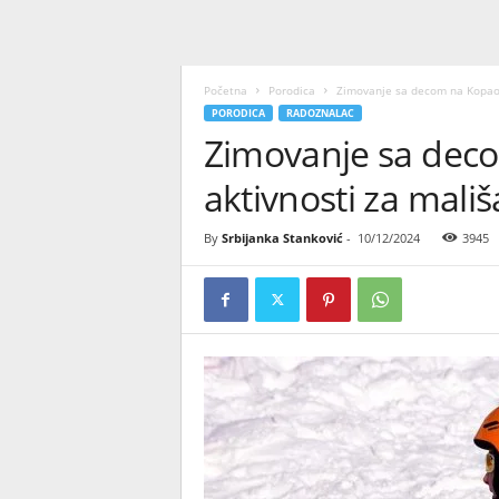
Početna
Porodica
Zimovanje sa decom na Kopaon
PORODICA
RADOZNALAC
Zimovanje sa dec
aktivnosti za mali
By
Srbijanka Stanković
-
10/12/2024
3945