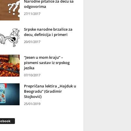
Narodne pitalice za decu sa
odgovorima
27/11/2017
Srpske narodne brzalice za
decu, definicija i primeri
20/01/2017
“Jesen u mom kraju” –
pismeni sastav iz srpskog
jezika
07/10/2017
Prepričana lektira „Hajduk u
Beogradu“ (Gradimir
Stojković)
25/01/2019
cebook