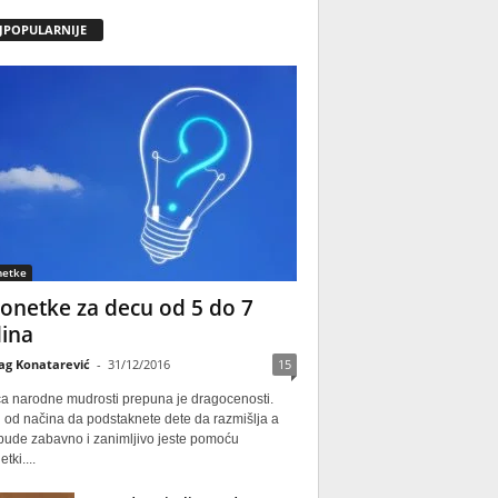
JPOPULARNIJE
netke
onetke za decu od 5 do 7
ina
ag Konatarević
-
31/12/2016
15
ca narodne mudrosti prepuna je dragocenosti.
 od načina da podstaknete dete da razmišlja a
 bude zabavno i zanimljivo jeste pomoću
tki....