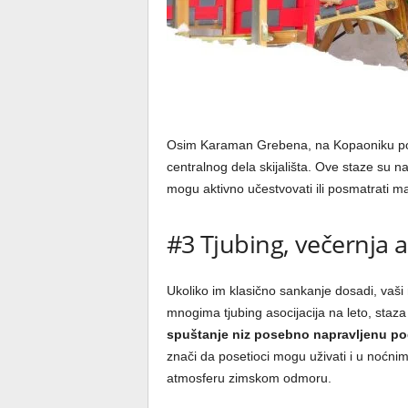
Osim Karaman Grebena, na Kopaoniku posto
centralnog dela skijališta. Ove staze su n
mogu aktivno učestvovati ili posmatrati m
#3 Tjubing, večernja 
Ukoliko im klasično sankanje dosadi, vaši
mnogima tjubing asocijacija na leto, staza
spuštanje niz posebno napravljenu 
znači da posetioci mogu uživati i u noćni
atmosferu zimskom odmoru.