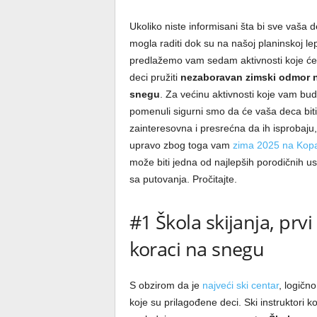
Ukoliko niste informisani šta bi sve vaša 
mogla raditi dok su na našoj planinskoj lep
predlažemo vam sedam aktivnosti koje će
deci pružiti
nezaboravan zimski odmor 
snegu
. Za većinu aktivnosti koje vam b
pomenuli sigurni smo da će vaša deca biti
zainteresovna i presrećna da ih isprobaju,
upravo zbog toga vam
zima 2025 na Kop
može biti jedna od najlepših porodičnih 
sa putovanja. Pročitajte.
#1 Škola skijanja, prvi
koraci na snegu
S obzirom da je
najveći ski centar
, logično
koje su prilagođene deci. Ski instruktori 