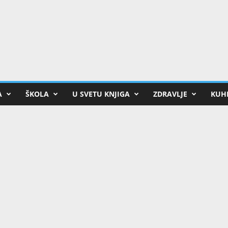
A
ŠKOLA
U SVETU KNJIGA
ZDRAVLJE
KUHI