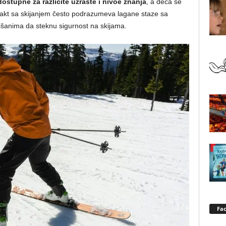
ostupne za različite uzraste i nivoe znanja
, a deca se
ntakt sa skijanjem često podrazumeva lagane staze sa
anima da steknu sigurnost na skijama.
Fa