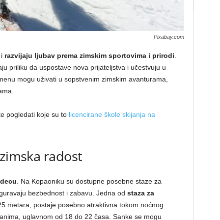
Pixabay.com
 i
razvijaju ljubav prema zimskim sportovima i prirodi
.
u priliku da uspostave nova prijateljstva i učestvuju u
emenu mogu uživati u sopstvenim zimskim avanturama,
kama.
te pogledati koje su to
licencirane škole skijanja na
 zimska radost
 decu
. Na Kopaoniku su dostupne posebne staze za
iguravaju bezbednost i zabavu. Jedna od
staza za
25 metara, postaje posebno atraktivna tokom noćnog
 danima, uglavnom od 18 do 22 časa. Sanke se mogu