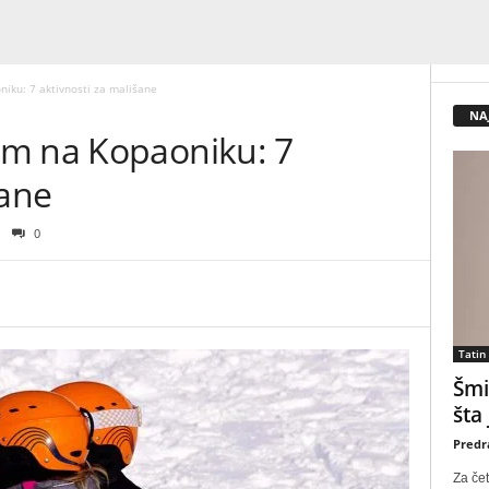
iku: 7 aktivnosti za mališane
NA
om na Kopaoniku: 7
šane
0
Tatin
Šmi
šta
Predr
Za čet