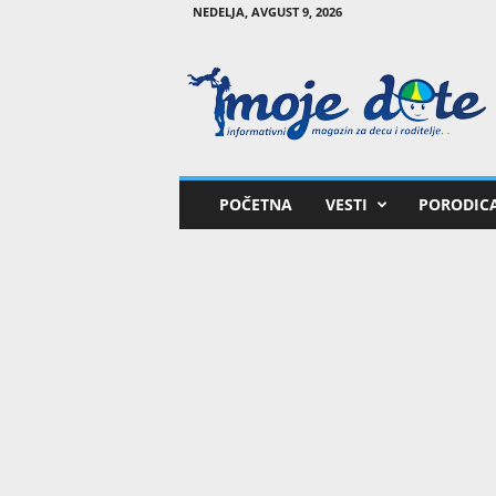
NEDELJA, AVGUST 9, 2026
M
o
j
e
d
e
t
POČETNA
VESTI
PORODIC
e