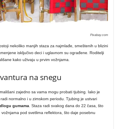
Pixabay.com
ji nekoliko manjih staza za najmlađe, smeštenih u blizini
amenjene isključivo deci i uglavnom su ograđene. Roditelji
ališane kako uživaju u prvim vožnjama.
avantura na snegu
 mališani zajedno sa vama mogu probati tjubing. Iako je
 radi normalno i u zimskom periodu. Tjubing je ustvari
podlogu gumama
. Staza radi svakog dana do 22 časa, što
m vožnjama pod svetlima reflektora, što daje posebnu